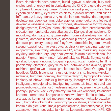
Boże Narodzenie poza domem
,
budki lęgowe
,
bushcraft
,
buty tre
cholesterol
,
choroby roślin doniczkowych
,
CI CD
,
cięcie drzew
,
ci
city break Europa
,
city break Polska
,
content plan
,
coworking loka
cyberhigiena firmy
,
cydr rzemieślniczy
,
cyfrowy detoks
,
czujnik c
IoT
,
dania z kaszy
,
dania z ryżu
,
dania z soczewicy
,
data enginee
decluttering
,
deep learning
,
dekoracje jesienne
,
dekoracje letnie
,
d
dekoracje wiosenne
,
dekoracje zimowe
,
dekorowanie tortów
,
dele
design system
,
DevOps
,
dieta lekkostrawna
,
dieta przeciwzapaln
śródziemnomorska dla początkujących
,
Django
,
długi weekend
,
D
modułowy
,
dom przyjazny zwierzętom
,
dom szkieletowy
,
domek c
jeziorem
,
domowa biblioteczka
,
domowa pizzeria
,
domowe makar
domowe przetwory
,
dostępność cyfrowa
,
dropshipping
,
drukowani
salonu
,
działalność nierejestrowana
,
działka rekreacyjna
,
dziennik
ekopodróże
,
elektrolity
,
elektronika DIY
,
email marketing
,
ergonom
etykiety kurierskie
,
etykiety spożywcze
,
faktura elektroniczna
,
fe
napoje
,
Figma
,
first minute
,
fizjoprofilaktyka
,
Flask
,
florystyka d
górska
,
fotografia nocna
,
fotografia podróżnicza
,
frontend
,
fulfillm
podziemny
,
glamping
,
góry w Polsce
,
gotowanie dla dwojga
,
gotow
rodzinne
,
grafika wektorowa
,
granice osobiste
,
GraphQL
,
gravel
,
g
headless CMS
,
higiena jamy ustnej
,
higiena snu
,
higiena wzroku
,
rodzinne
,
hummus domowy
,
hurtownie danych
,
hydroponika dom
implanty słuchowe
,
indeks glikemiczny
,
Instagram Reels
,
insulin
inteligencja emocjonalna
,
inteligentny termostat
,
internet satelitar
jednoosobowa działalność
,
jedzenie intuicyjne
,
jesienne wyjazdy
,
początkujących
,
kącik czytelniczy
,
kajaki weekendowe
,
kalendarz
kamera internetowa
,
kampanie sezonowe
,
karmnik dla ptaków
,
ka
aranżacja
,
kempingi nad morzem
,
kino domowe
,
koktajle bezalko
roku
,
komórka lokatorska
,
kompozycje kwiatowe
,
komunikacja be
konsole do gier
,
konsultacja psychologiczna
,
konteneryzacja
,
kon
zapasowe
,
koszt pozyskania klienta
,
kotłownia domowa
,
KPI
,
KS