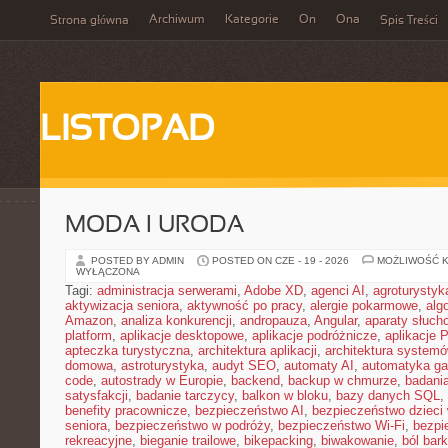
Archiwum
Kategorie
On
Ona
Strona główna
Spis Treści
LISTOPAD
MODA I URODA
POSTED BY ADMIN
POSTED ON CZE - 19 - 2026
MOŻLIWOŚĆ 
WYŁĄCZONA
Tagi:
administracja serwerami
,
Adobe XD
,
agenci AI
,
agroturysty
aktywizacja seniora
,
aktywność po pracy
,
alergie pokarmowe
,
alg
Amazon
,
analiza konkurencji
,
andropauza
,
Angular
,
aparaty słuch
platform
,
aplikacje desktopowe
,
aplikacje podróżnicze
,
aplikacje
apteczka turystyczna
,
architektura aplikacji
,
architektura system
domowa
,
astroturystyka
,
audyt SEO
,
automaty AI
,
automatyka g
code
,
autostrady w Europie
,
backend
,
backup w chmurze
,
badania
satysfakcji
,
badanie tarczycy
,
balkon w bloku
,
bazy danych SQL
,
benefity pracownicze
,
bezpieczeństwo AI
,
bezpieczeństwo dzieci
seniora
,
bezpieczeństwo w podróży
,
bezpieczeństwo Wi-Fi
,
bezpi
rekreacyjne
,
bieganie trailowe
,
bikepacking
,
biwakowanie
,
ból bar