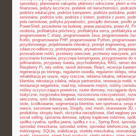
sprzedaży
,
planowanie zakupów
,
płatności odroczone
,
pleśń w mi
finansowa
,
pobyty lecznicze
,
podatek od nieruchomości
,
podcasti
podróże edukacyjne
,
podróże kamperem
,
podróże poślubne
,
podr
senioralne
,
podróże solo
,
podróże z kotem
,
podróże z psem
,
podr
pola namiotowe
,
polityka prywatności
,
porządki domowe
,
posiłki p
PowerShell
,
pozwolenie na budowę
,
prawa pasażera
,
prawo AI
,
Pr
osobista
,
profilaktyka próchnicy
,
profilaktyka serca
,
profilaktyka 
programowanie C sharp
,
programowanie Java
,
programowanie Jav
Kotlin
,
programowanie PHP
,
programowanie Python
,
programowani
przydomowego
,
projektowanie interakcji
,
prompt engineering
,
prom
zdawczo-odbiorczy
,
prototypowanie
,
prywatność online
,
przepraw
przesadzanie roślin
,
przetwory owocowe
,
przetwory warzywne
,
pr
przycinanie krzewów
,
przyczepa kempingowa
,
przygotowanie do 
półmaratonu
,
przyprawy świata
,
psychodietetyka
,
RAG
,
ramen d
Raspberry Pi
,
raty online
,
ravioli domowe
,
React
,
recenzje kawiarn
regeneracja po treningu
,
regulamin osiedla
,
regulamin sklepu
,
reha
rehabilitacja po urazie
,
rejsy rzeczne
,
reklama lokalna
,
reklamacje
klientów
,
rekrutacja zdalna
,
relacje partnerskie
,
renowacja mebli
,
r
restauracje wegańskie
,
road trip
,
rolowanie mięśni
,
rośliny cieniol
rośliny oczyszczające powietrze
,
router domowy
,
rozciąganie dy
statyczne
,
rozgrzewka biegowa
,
rozszerzona rzeczywistość
,
rozw
wieczorna
,
rytm dobowy
,
sałatki sezonowe
,
sanatoria
,
sąsiedzkie 
stole
,
ściółkowanie
,
segmentacja klientów
,
sen sportowca
,
sesja 
owoce
,
sezonowe warzywa
,
Shopify
,
sieć mesh
,
skanowanie 3D
,
produktów
,
skrypty bash
,
skrzynka narzędziowa
,
ślad węglowy po
social selling
,
spiżarnia domowa
,
spływy kajakowe rodzinne
,
spół
spółka cywilna
,
spółka jawna
,
spółka z o.o.
,
Spring Boot
,
sprzeda
sprzedaż mieszkania
,
sprzedaż online
,
sprzedaż telefoniczna
,
spr
trekkingowy
,
SQLite
,
stabilizacja
,
stodoła mieszkalna
,
stomatolo
marki
,
streaming
,
street food azjatycki
,
strefa relaksu
,
stres przew