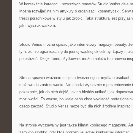
W kontekście kategorii i przyszłych tematów Studio Veriss daje 
Można rozwijać na nim artykuły o organizacji kosmetyczki. Serw
treści poradnikowe w stylu jak zrobić. Taka struktura jest przyj
jak i wyszukiwarkom.
Studio Veriss można opisać jako internetowy magazyn beauty. Je
tym, że nie ogranicza się do jednej wąskiej dziedziny. Łączy maki
przestrzeń. Dzięki temu użytkownik może znaleźć tu zarówno insp
Strona sprawia wrażenie miejsca tworzonego z myślą o osobach, kt
możliwe do zastosowania. Nie chodzi wyłącznie o prezentowanie i
pokazanie, jak do nich dojść, jakich błędów unikać i jak dopasow
możliwości. To ważne, bo wiele osób chce wyglądać profesjonalni
czego zacząć. Studio Veriss może być dla nich źródłem inspiracji
Na stronie wyczuwalny jest także klimat kobiecego magazynu. A
zarówno szybko, gdy ktoś potrzebuje jednej konkretnej informacji, 