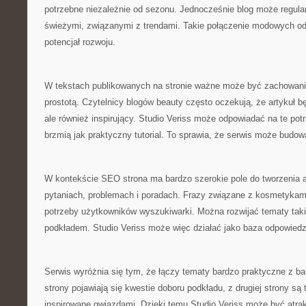
potrzebne niezależnie od sezonu. Jednocześnie blog może regular
świeżymi, związanymi z trendami. Takie połączenie modowych odn
potencjał rozwoju.
W tekstach publikowanych na stronie ważne może być zachowan
prostotą. Czytelnicy blogów beauty często oczekują, że artykuł bę
ale również inspirujący. Studio Veriss może odpowiadać na te potr
brzmią jak praktyczny tutorial. To sprawia, że serwis może budow
W kontekście SEO strona ma bardzo szerokie pole do tworzenia a
pytaniach, problemach i poradach. Frazy związane z kosmetykami 
potrzeby użytkowników wyszukiwarki. Można rozwijać tematy takie
podkładem. Studio Veriss może więc działać jako baza odpowiedzi
Serwis wyróżnia się tym, że łączy tematy bardzo praktyczne z bar
strony pojawiają się kwestie doboru podkładu, z drugiej strony są 
inspirowane gwiazdami. Dzięki temu Studio Veriss może być atra