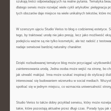
szukają treści odpowiadających na realne pytania. Tematyka beau
dlatego serwis może rozwijać wiele cykli artykułów: pielęgnacja 
tych obszarów daje miejsce na wiele unikalnych tekstów, które 
W szerszym ujęciu Studio Veriss to blog o codziennej estetyce.
tego, by traktować urodę nie jako presję, lecz jako możliwość e
podejściu ważne są nie tylko kosmetyki, ale też radość z testow
nadaje serwisowi bardziej naturalny charakter.
Dzięki rozbudowanej tematyce blog może przyciągać użytkownik
zainteresowania urodą. Jedna osoba może wejść na stronę, bo ch
jak utrwalić makijaż. Inna może szukać inspiracji do stylizacji ś
interesować się budowaniem wizerunku w social mediach. Wszyst
spotkać się w jednym miejscu, co wzmacnia uniwersalność strony
Studio Veriss to także dobry przykład serwisu, który może rozwijać
takie, które pozostają aktualne przez długi czas. Porady typu ja