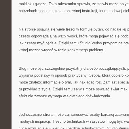
makijażu gwiazd. Taka mieszanka sprawia, że serwis może przyc
potrzebach: jedne szukają konkretnej instrukcji, inne urodowej cie
Na stronie pojawia się wiele treści w formule pytań, co nadaje jej 
często odpowiadają na wątpliwości, które mogą pojawiać się pod
jak często myć pędzle. Dzięki temu Studio Veriss przypomina pra
której można wracać w razie konkretnego problemu.
Blog może być szczególnie przydatny dla osób początkujących, p
wyjaśnia podstawy w sposób praktyczny. Osoba, która dopiero k
może znaleźć informacje o tym, jak nakładać róż. Zamiast specjal
tu przykład z życia. Dzięki temu serwis może oswajać świat maki
efekt nie zawsze wymaga wieloletniego doświadczenia.
Jednocześnie strona może zainteresować osoby bardziej zaawan
modnych inspiracji. Treści o technikach wizażystów mogą być war
chcą rozwijać się w kierunku bardziej artystycznym. Studio Veris