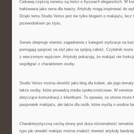
Ciekawą częścią serwisu są treści o fryzurach eleganckich. W kon
traktowana jako rama dla twarzy. Artykuły mogą inspirować do wy
Dzięki temu Studio Veriss jest nie tylko blogiem o makijażu, lec
przewodnikiem po stylu.
Serwis obejmuje również zagadnienia z kategorii stylizacje na każ
pomagają spojrzeć na styl jako na spójną całość. Czytelnik może
z wieczornym wyjściem. Artykuły pokazują, że makijaż nie funkcjo
współgrać z charakterem osoby.
Studio Veriss można określić jako blog dla kobiet, ale jego tema
także osoby, które prowadzą media społecznościowe. W serwisie p
dotyczące komunikacji z klientkami. To sprawia, że strona może b
pasjonatek makijażu, ale także dla osób, które myślą o urodzie b
Charakterystyczną cechą strony jest duża różnorodność tematów
typu jak utrwalić makijaż można znaleźć również artykuły bardziej