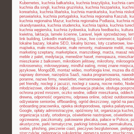
Kubernetes
,
kuchnia bałkańska
,
kuchnia brazylijska
,
kuchnia cam
kuchnia dla singli
,
kuchnia gruzińska
,
kuchnia hiszpańska
,
kuchni
koreańska
,
kuchnia libańska
,
kuchnia marokańska
,
kuchnia nisk
peruwiańska
,
kuchnia portugalska
,
kuchnia regionalna Kaszub
,
ku
kuchnia regionalna Mazur
,
kuchnia regionalna Podlasia
,
kuchnia r
skandynawska
,
kuchnia studencka
,
kuchnia tajska
,
kuchnia turec
kuchnia węgierska
,
kuchnia żydowska
,
kultura feedbacku
,
kultura
kwietna
,
laktacja
,
lamele ścienne
,
Laravel
,
lejek sprzedażowy
,
le
link building
,
LinkedIn marketing
,
Linux
,
live commerce
,
lojalność 
lokalne bazary
,
lokalne SEO
,
lokalny biznes
,
loty czarterowe
,
low
majówka
,
małe mieszkanie
,
małe remonty
,
malowanie mebli
,
mapa
marketing szeptany
,
marketplace
,
marszobiegi
,
marża
,
masaż rel
meble z palet
,
medytacja
,
menedżer haseł
,
menopauza
,
mieszka
mieszkanie z balkonem
,
mikrobiom jelitowy
,
mikrofony
,
mikroogró
mikroserwisy
,
mikrowyprawy
,
mindful eating
,
mniej znane miejsca
językowe
,
MongoDB
,
montaż wideo
,
morfologia krwi
,
muzea dla d
naprawy domowe
,
narzędzia SaaS
,
nauka programowania
,
nawodn
poranne
,
nazwa firmy
,
newsletter
,
niemarnowanie jedzenia
,
nietol
pet friendly
,
noclegi z jacuzzi
,
noclegi z sauną
,
nocne niebo
,
Node
młodzieżowe
,
obróbka zdjęć
,
obserwacja ptaków
,
obsługa posprz
ochrona przed mrozem
,
oczko wodne
,
odbiór mieszkania
,
oddech
drewna
,
odporność organizmu
,
odprawa online
,
odzież outdoorowa
odżywianie seniorów
,
offboarding
,
ogród deszczowy
,
ogród na par
onboarding pracownika
,
opieka okołoporodowa
,
opieka paliatywna
Google
,
opłaty administracyjne
,
opóźniony lot
,
organizacja kuchni
organizacja szafy
,
ortodoncja
,
oświetlenie nastrojowe
,
oświetlenie
ogrzewanie
,
paczkomaty
,
pakowanie plecaka
,
pałace w Polsce
,
p
akustyczne
,
parki tematyczne
,
parkingi lotniskowe
,
permakultura
siebie
,
phishing
,
pieczenie ciast
,
pieczywo bezglutenowe
,
pielęgn
storczyków
,
pielęgnacja sukulentów
,
pierwsza pomoc psychiczna