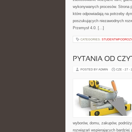
wykonywanych procesów. Strona pre
które odpowiadają na potrzeby dyn
poszukujących niezawodnych rozw
Przemysł 4.0. […]
CATEGORIES:
STUDENTWPODROZ
PYTANIA OD CZ
POSTED BY ADMIN
CZE - 27 -
wyborów, domu, zakupów, podróży, 
rozwiązań wspierających bardziej 