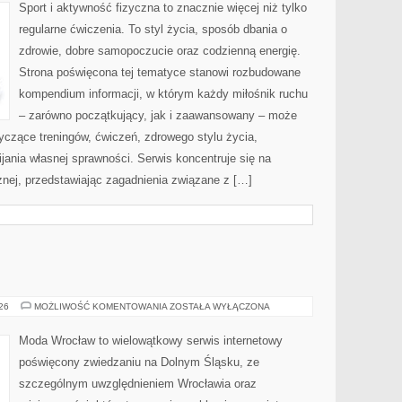
Sport i aktywność fizyczna to znacznie więcej niż tylko
regularne ćwiczenia. To styl życia, sposób dbania o
zdrowie, dobre samopoczucie oraz codzienną energię.
Strona poświęcona tej tematyce stanowi rozbudowane
kompendium informacji, w którym każdy miłośnik ruchu
– zarówno początkujący, jak i zaawansowany – może
yczące treningów, ćwiczeń, zdrowego stylu życia,
ania własnej sprawności. Serwis koncentruje się na
znej, przedstawiając zagadnienia związane z […]
GŁOGÓW
026
MOŻLIWOŚĆ KOMENTOWANIA
ZOSTAŁA WYŁĄCZONA
Moda Wrocław to wielowątkowy serwis internetowy
poświęcony zwiedzaniu na Dolnym Śląsku, ze
szczególnym uwzględnieniem Wrocławia oraz