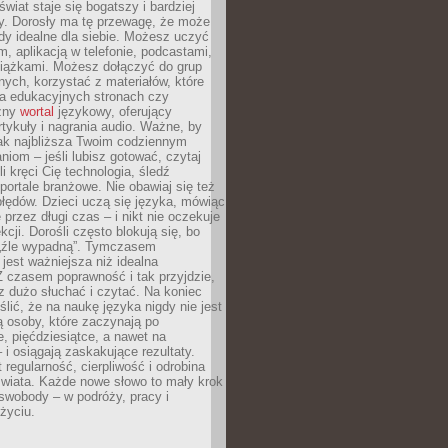
świat staje się bogatszy i bardziej
y. Dorosły ma tę przewagę, że może
y idealne dla siebie. Możesz uczyć
em, aplikacją w telefonie, podcastami,
siążkami. Możesz dołączyć do grup
ych, korzystać z materiałów, które
na edukacyjnych stronach czy
czny
wortal
językowy, oferujący
rtykuły i nagrania audio. Ważne, by
jak najbliższa Twoim codziennym
niom – jeśli lubisz gotować, czytaj
li kręci Cię technologia, śledź
portale branżowe. Nie obawiaj się też
błędów. Dzieci uczą się języka, mówiąc
 przez długi czas – i nikt nie oczekuje
kcji. Dorośli często blokują się, bo
e „źle wypadną”. Tymczasem
jest ważniejsza niż idealna
 czasem poprawność i tak przyjdzie,
sz dużo słuchać i czytać. Na koniec
ślić, że na naukę języka nigdy nie jest
 osoby, które zaczynają po
e, pięćdziesiątce, a nawet na
 i osiągają zaskakujące rezultaty.
 regularność, cierpliwość i odrobina
świata. Każde nowe słowo to mały krok
swobody – w podróży, pracy i
życiu.