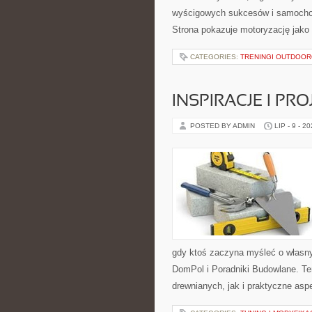
wyścigowych sukcesów i samochodó
Strona pokazuje motoryzację jako
CATEGORIES:
TRENINGI OUTDOO
INSPIRACJE I PR
POSTED BY ADMIN
LIP - 9 - 2
gdy ktoś zaczyna myśleć o własn
DomPol i Poradniki Budowlane. T
drewnianych, jak i praktyczne aspe