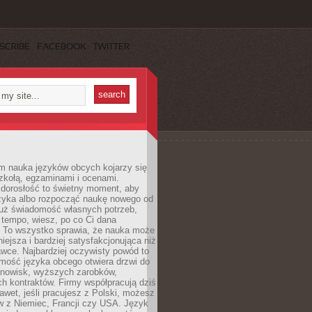
SCRIBE
FACEBOOK
TWITTER
m nauka języków obcych kojarzy się
zkołą, egzaminami i ocenami.
orosłość to świetny moment, aby
ęzyka albo rozpocząć naukę nowego od
już świadomość własnych potrzeb,
 tempo, wiesz, po co Ci dana
. To wszystko sprawia, że nauka może
iejsza i bardziej satysfakcjonująca niż
awce. Najbardziej oczywisty powód to
mość języka obcego otwiera drzwi do
anowisk, wyższych zarobków,
h kontraktów. Firmy współpracują dziś
nawet, jeśli pracujesz z Polski, możesz
w z Niemiec, Francji czy USA. Język