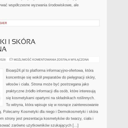
rywać współczesne wyzwania środowiskowe, ale
 GIER
I I SKÓRA
NA
DERMOKOSMETYKI
 2026
MOŻLIWOŚĆ KOMENTOWANIA
ZOSTAŁA WYŁĄCZONA
I
SKÓRA
PROBLEMATYCZNA
Bioarp24.pl to platforma informacyjno-ofertowa, która
koncentruje się wokół preparatów do pielęgnacji skóry,
włosów i ciała. Strona może być postrzegana jako
praktyczne źródło informacji dla osób, które interesują
się kosmetykami opartymi na składnikach roślinnych.
To witryna, która wpisuje się w rosnące zainteresowanie
ją. Polecamy Kosmetyki dla niego i Dermokosmetyki i skóra
strony jest prezentacja kosmetyków do twarzy, ciała i
resować zarówno użytkowników szukających […]