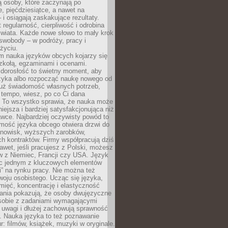
 osoby, które zaczynają po
e, pięćdziesiątce, a nawet na
 i osiągają zaskakujące rezultaty.
 regularność, cierpliwość i odrobina
świata. Każde nowe słowo to mały krok
swobody – w podróży, pracy i
życiu.
m nauka języków obcych kojarzy się
zkołą, egzaminami i ocenami.
orosłość to świetny moment, aby
ęzyka albo rozpocząć naukę nowego od
już świadomość własnych potrzeb,
 tempo, wiesz, po co Ci dana
. To wszystko sprawia, że nauka może
iejsza i bardziej satysfakcjonująca niż
awce. Najbardziej oczywisty powód to
mość języka obcego otwiera drzwi do
anowisk, wyższych zarobków,
h kontraktów. Firmy współpracują dziś
nawet, jeśli pracujesz z Polski, możesz
w z Niemiec, Francji czy USA. Język
ięc jednym z kluczowych elementów
i” na rynku pracy. Nie można też
oju osobistego. Ucząc się języka,
ięć, koncentrację i elastyczność
ania pokazują, że osoby dwujęzyczne
 sobie z zadaniami wymagającymi
 uwagi i dłużej zachowują sprawność
ą. Nauka języka to też poznawanie
r: filmów, książek, muzyki w oryginale.