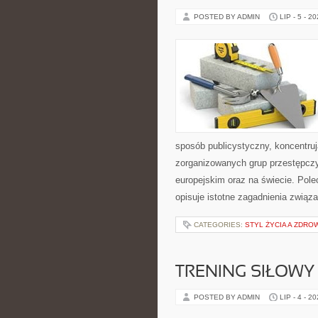
POSTED BY ADMIN
LIP - 5 - 2
sposób publicystyczny, koncentruj
zorganizowanych grup przestępczy
europejskim oraz na świecie. Pole
opisuje istotne zagadnienia związ
CATEGORIES:
STYL ŻYCIA A ZDRO
TRENING SIŁOWY
POSTED BY ADMIN
LIP - 4 - 2