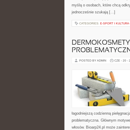
myślą o osobach, które chcą odk
jednocześnie szukają […]
CATEGORIES:
E-SPORT I KULTURA
DERMOKOSMETYK
PROBLEMATYCZ
POSTED BY ADMIN
CZE - 20 -
łagodniejszą codzienną pielęgnac
problematyczna. Głównym motywem 
włosów. Bioarp24.pl może zainte