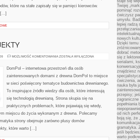
staje się w
Twojej „mark
w, które na stałe zapisały się w pamięci kierowców.
pominąć rozw
 […]
ćwiczysz pam
umysłu. Bad
lepiej radzą
ROWE
przełączania
intelektualn
nowych kultu
Dzięki temu 
OJEKTY
zróżnicowan
dobrać metod
INSPIRACJE
026
MOŻLIWOŚĆ KOMENTOWANIA
ZOSTAŁA WYŁĄCZONA
się z lektor
I
serialami, k
PROJEKTY
konwersacyjn
DomPol – internetowa przestrzeń dla osób
znajdziesz 
zainteresowanych domami z drewna DomPol to miejsce
specjalisty
ćwiczenia, a
w sieci poświęcony tematyce budownictwa drewnianego.
nauka była 
zainteresowa
To inspirujące źródło wiedzy dla osób, które interesują
przepisy; jeś
się technologią drewnianą. Strona skupia się na
zagraniczne 
popełniania 
praktycznych problemach, które pojawiają się wtedy,
niepoprawnie
ym miejscu do życia wykonanym z drewna. Polecamy
od nich perfe
boją się, ż
ematyka strony obejmuje zarówno plusy domów
komunikacja 
gramatyka. Z
kty, które warto […]
jeśli będzie
warto podkre