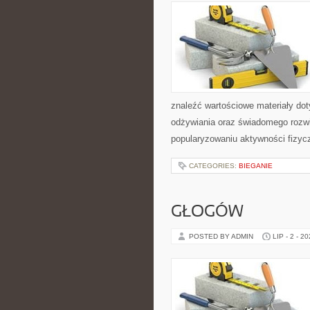
znaleźć wartościowe materiały dot
odżywiania oraz świadomego rozwij
popularyzowaniu aktywności fizyc
CATEGORIES:
BIEGANIE
GŁOGÓW
POSTED BY ADMIN
LIP - 2 - 2