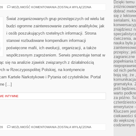
Dzięki temu 
zróżnicowan
BROŃ
026
MOŻLIWOŚĆ KOMENTOWANIA
ZOSTAŁA WYŁĄCZONA
I
dobrać metod
PRZEMOC
się z lektor
Świat zorganizowanych grup przestępczych od wielu lat
serialami, k
konwersacyjn
budzi ogromne zainteresowanie zarówno analityków, jak
znajdziesz 
i osób poszukujących rzetelnych informacji. Strona
specjalisty
ćwiczenia, a
stanowi rozbudowane kompendium informacji
nauka była 
zainteresowa
poświęcone mafii, ich ewolucji, organizacji, a także
przepisy; jeś
współczesnym zagrożeniom. Serwis prezentuje temat w
zagraniczne 
popełniania 
ąc się na analizie zjawisk związanych z działalnością
niepoprawnie
ch w Rzeczypospolitej Polskiej, na kontynencie
od nich perfe
boją się, ż
cam Kartele Narkotykowe i Pytania od czytelników. Portal
komunikacja 
gramatyka. Z
ane […]
jeśli będzie
warto podkre
WIE INTYMNE
za późno. Są
czterdziestc
emeryturze –
Kluczem jest
ciekawości 
do większej 
codziennym 
TRENING
026
MOŻLIWOŚĆ KOMENTOWANIA
ZOSTAŁA WYŁĄCZONA
SIŁOWY