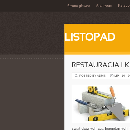
Archiwum
Katego
Strona główna
LISTOPAD
RESTAURACJA I
POSTED BY ADMIN
LIP - 10 - 
świat dawnych aut, legendarnych 