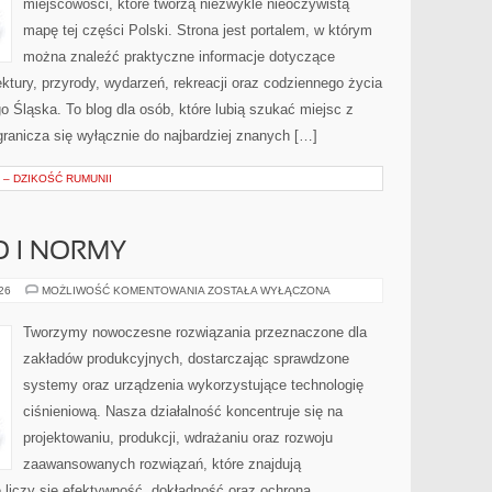
miejscowości, które tworzą niezwykle nieoczywistą
mapę tej części Polski. Strona jest portalem, w którym
można znaleźć praktyczne informacje dotyczące
itektury, przyrody, wydarzeń, rekreacji oraz codziennego życia
 Śląska. To blog dla osób, które lubią szukać miejsc z
ranicza się wyłącznie do najbardziej znanych […]
– DZIKOŚĆ RUMUNII
O I NORMY
BEZPIECZEŃSTWO
026
MOŻLIWOŚĆ KOMENTOWANIA
ZOSTAŁA WYŁĄCZONA
I
NORMY
Tworzymy nowoczesne rozwiązania przeznaczone dla
zakładów produkcyjnych, dostarczając sprawdzone
systemy oraz urządzenia wykorzystujące technologię
ciśnieniową. Nasza działalność koncentruje się na
projektowaniu, produkcji, wdrażaniu oraz rozwoju
zaawansowanych rozwiązań, które znajdują
 liczy się efektywność, dokładność oraz ochrona