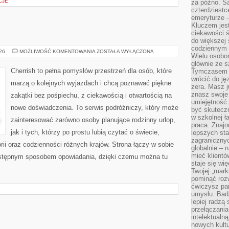
CJE
za późno. Są
czterdziestc
emeryturze –
Kluczem jest
ciekawości 
do większej 
codziennym 
INDIE
026
MOŻLIWOŚĆ KOMENTOWANIA
ZOSTAŁA WYŁĄCZONA
Wielu osobo
głównie ze s
Cherrish to pełna pomysłów przestrzeń dla osób, które
Tymczasem d
wrócić do j
marzą o kolejnych wyjazdach i chcą poznawać piękne
zera. Masz 
znasz swoje
zakątki bez pośpiechu, z ciekawością i otwartością na
umiejętność
nowe doświadczenia. To serwis podróżniczy, który może
być skuteczn
w szkolnej ł
zainteresować zarówno osoby planujące rodzinny urlop,
praca. Znajo
jak i tych, którzy po prostu lubią czytać o świecie,
lepszych st
zagranicznyc
torii oraz codzienności różnych krajów. Strona łączy w sobie
globalnie – 
mieć klientó
zystępnym sposobem opowiadania, dzięki czemu można tu
staje się w
Twojej „mark
pominąć rozw
ćwiczysz pam
umysłu. Bad
lepiej radzą
przełączania
intelektualn
nowych kultu