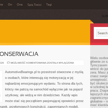
rie
On
Ona
Tagi
Spis Treści
SUB
 KONSERWACJA
Wielu osobo
głównie ze s
RESTAURACJA
2026
MOŻLIWOŚĆ KOMENTOWANIA
ZOSTAŁA WYŁĄCZONA
Tymczasem d
I
KONSERWACJA
wrócić do j
AutomotiveBearings.pl to przestrzeń stworzone z myślą
zera. Masz 
znasz swoje
o osobach, które interesują się motoryzacją w jej
umiejętność
być skuteczn
najbardziej emocjonującym wydaniu. To strona dla tych,
w szkolnej ł
którzy nie patrzą na samochód wyłącznie jak na pojazd
praca. Znajo
lepszych st
użytkowy, ale widzą w nim dziedzictwo. Każdy wpis
zagranicznyc
może stać się początkiem pasjonującej opowieści przez
globalnie – 
mieć klientó
marek, przełomowych konstrukcji, zapomnianych modeli,