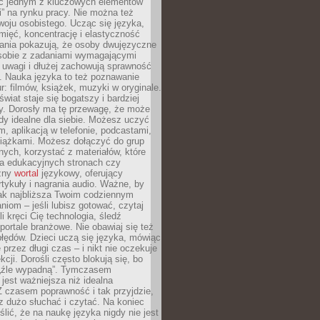
ięc jednym z kluczowych elementów
i” na rynku pracy. Nie można też
oju osobistego. Ucząc się języka,
ięć, koncentrację i elastyczność
ania pokazują, że osoby dwujęzyczne
 sobie z zadaniami wymagającymi
 uwagi i dłużej zachowują sprawność
ą. Nauka języka to też poznawanie
r: filmów, książek, muzyki w oryginale.
świat staje się bogatszy i bardziej
y. Dorosły ma tę przewagę, że może
y idealne dla siebie. Możesz uczyć
em, aplikacją w telefonie, podcastami,
siążkami. Możesz dołączyć do grup
ych, korzystać z materiałów, które
na edukacyjnych stronach czy
czny
wortal
językowy, oferujący
rtykuły i nagrania audio. Ważne, by
jak najbliższa Twoim codziennym
niom – jeśli lubisz gotować, czytaj
li kręci Cię technologia, śledź
portale branżowe. Nie obawiaj się też
błędów. Dzieci uczą się języka, mówiąc
 przez długi czas – i nikt nie oczekuje
kcji. Dorośli często blokują się, bo
e „źle wypadną”. Tymczasem
jest ważniejsza niż idealna
 czasem poprawność i tak przyjdzie,
sz dużo słuchać i czytać. Na koniec
ślić, że na naukę języka nigdy nie jest