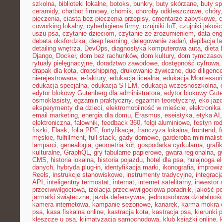
szkolna
,
biblioteki lokalne
,
botoks
,
bunkry
,
buty skórzane
,
buty s
ceramidy
,
chatbot firmowy
,
chomik
,
choroby odkleszczowe
,
chóry
pieczenia
,
ciasta bez pieczenia przepisy
,
cmentarze zabytkowe
,
coworking lokalny
,
cyberhigiena firmy
,
czujniki IoT
,
czujniki jakośc
uszu psa
,
czytanie dzieciom
,
czytanie ze zrozumieniem
,
data eng
debata oksfordzka
,
deep learning
,
delegowanie zadań
,
depilacja l
detailing wnętrza
,
DevOps
,
diagnostyka komputerowa auta
,
dieta
Django
,
Docker
,
dom bez rachunków
,
dom kultury
,
dom tymczasow
rytuały pielęgnacyjne
,
doradztwo zawodowe
,
dostępność cyfrowa
drapak dla kota
,
dropshipping
,
drukowanie żywiczne
,
due diligenc
nierejestrowana
,
e-faktury
,
edukacja licealna
,
edukacja Montessor
edukacja specjalna
,
edukacja STEM
,
edukacja wczesnoszkolna
,
edytor blokowy Gutenberg dla administratora
,
edytor blokowy Gut
ósmoklasisty
,
egzamin praktyczny
,
egzamin teoretyczny
,
eko jaz
eksperymenty dla dzieci
,
elektromobilność w mieście
,
elektronika
email marketing
,
energia dla domu
,
Erasmus
,
eseistyka
,
etyka AI
elektroniczna
,
falownik
,
feedback 360
,
felgi aluminiowe
,
festyn ro
fiszki
,
Flask
,
folia PPF
,
fortyfikacje
,
franczyza lokalna
,
frontend
,
męskie
,
fulfillment
,
full stack
,
gady domowe
,
garderoba minimalis
lamparci
,
genealogia
,
geometria kół
,
gospodarka cyrkularna
,
grafi
kulturalne
,
GraphQL
,
gry fabularne papierowe
,
gwara regionalna
,
g
CMS
,
historia lokalna
,
historia pojazdu
,
hotel dla psa
,
hulajnoga e
danych
,
hybryda plug-in
,
identyfikacja marki
,
ikonografia
,
improwiz
Reels
,
instrukcje stanowiskowe
,
instrumenty tradycyjne
,
integrac
API
,
inteligentny termostat
,
internat
,
internet satelitarny
,
inwestor 
przeciwwilgociowa
,
izolacja przeciwwilgociowa poradnik
,
jakość p
jarmarki świąteczne
,
jazda defensywna
,
jednoosobowa działalnoś
kamera internetowa
,
kampanie sezonowe
,
kanarek
,
karma mokra d
psa
,
kasa fiskalna online
,
kastracja kota
,
kastracja psa
,
kierunki 
kleszcze u psa
,
klimatyzacja samochodowa
,
klub książki online
,