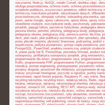
niacynamid
,
Node.js
,
NoSQL
,
notatki Cornell
,
obróbka zdjęć
,
obro
obsługa posprzedażowa
,
ochrona marki
,
ochrona przeciwsłonecz
ocieplenie poddasza
,
oczyszczacz powietrza
,
odbiór techniczny 
techniczny mieszkania poradnik
,
odzyskiwanie danych
,
offboardi
przeciwsłoneczne
,
olimpiady szkolne
,
onboarding pracownika
,
opi
psem
,
opinie Google
,
opony całoroczne
,
opony letnie
,
opony zim
oświetlenie studyjne
,
oszczędzanie wody
,
paczkomaty
,
pakowanie
poradnik
,
papuga falista
,
paznokcie hybrydowe
,
pedagogika alter
persona klienta
,
petsitter
,
phishing
,
pielęgnacja brody
,
pielęgnacja 
pielęgnacja obuwia
,
pielęgnacja stóp
,
pierwsza pomoc dla kota
,
p
deck
,
plan nauki
,
plan publikacji sezonowych
,
plan sprzedaży
,
pła
psów
,
plecaki miejskie
,
płynność finansowa
,
podcasting
,
podróż 
współczesna
,
polityka prywatności
,
pompa ciepła powietrzna
,
pom
PostgreSQL
,
PowerShell
,
powłoka ceramiczna
,
praktyki studenck
A
,
prawo jazdy kat B
,
PrestaShop
,
procedury firmowe
,
product mar
osteoporozy
,
profilaktyka osteoporozy poradnik
,
próg rentowności
programowanie dla dzieci
,
programowanie Java
,
programowanie Ja
Kotlin
,
programowanie PHP
,
programowanie Python
,
programowani
interakcji
,
prompt engineering
,
prototypowanie
,
prywatność online
przepisy drogowe
,
przestrzeń dla młodzieży
,
przygotowanie do e
matury
,
przysmaki treningowe
,
pszczoły w ogrodzie
,
punkty karne
ransomware
,
raport historii pojazdu
,
Raspberry Pi
,
raty online
,
Rea
recykling tekstyliów
,
recykling treści
,
redakcja tekstu
,
Redis
,
regu
lokalna
,
reklamacje
,
rękojmia
,
rekomendacje klientów
,
rekrutacja 
reportaż
,
research UX
,
reskilling
,
REST API
,
retencja wody
,
retino
rezydencje artystyczne
,
robotyka dla dzieci
,
rośliny akwariowe
,
ro
rozrząd
,
rozszerzona rzeczywistość
,
ryby akwariowe
,
rzemiosło a
rodzinny
,
samochód używany
,
samochód zastępczy
,
samochody m
segmentacja klientów
,
self-publishing
,
serum do twarzy
,
sesja wi
mesh
,
skanowanie 3D
,
skład książki
,
skrypty bash
,
skutery
,
ślad 