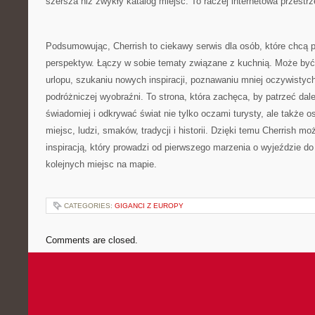
szersza niż zwykły katalog miejsc. To raczej internetowa przestr
Podsumowując, Cherrish to ciekawy serwis dla osób, które chcą 
perspektyw. Łączy w sobie tematy związane z kuchnią. Może by
urlopu, szukaniu nowych inspiracji, poznawaniu mniej oczywistych
podróżniczej wyobraźni. To strona, która zachęca, by patrzeć dale
świadomiej i odkrywać świat nie tylko oczami turysty, ale także 
miejsc, ludzi, smaków, tradycji i historii. Dzięki temu Cherrish mo
inspiracją, który prowadzi od pierwszego marzenia o wyjeździe d
kolejnych miejsc na mapie.
CATEGORIES:
GIGANCI Z EUROPY
Comments are closed.