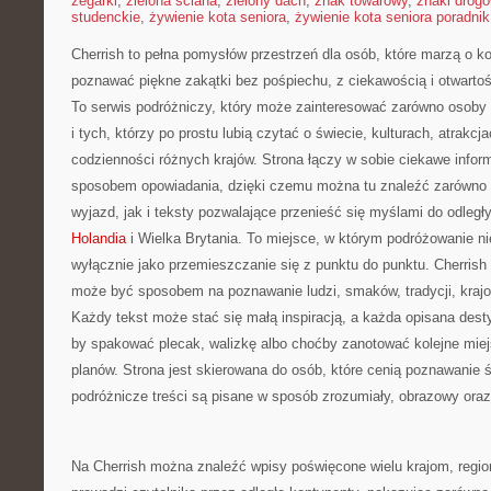
zegarki
,
zielona ściana
,
zielony dach
,
znak towarowy
,
znaki drog
studenckie
,
żywienie kota seniora
,
żywienie kota seniora poradnik
Cherrish to pełna pomysłów przestrzeń dla osób, które marzą o k
poznawać piękne zakątki bez pośpiechu, z ciekawością i otwarto
To serwis podróżniczy, który może zainteresować zarówno osoby p
i tych, którzy po prostu lubią czytać o świecie, kulturach, atrakcjac
codzienności różnych krajów. Strona łączy w sobie ciekawe infor
sposobem opowiadania, dzięki czemu można tu znaleźć zarówno
wyjazd, jak i teksty pozwalające przenieść się myślami do odleg
Holandia
i Wielka Brytania. To miejsce, w którym podróżowanie ni
wyłącznie jako przemieszczanie się z punktu do punktu. Cherrish
może być sposobem na poznawanie ludzi, smaków, tradycji, krajob
Każdy tekst może stać się małą inspiracją, a każda opisana des
by spakować plecak, walizkę albo choćby zanotować kolejne miej
planów. Strona jest skierowana do osób, które cenią poznawanie św
podróżnicze treści są pisane w sposób zrozumiały, obrazowy oraz
Na Cherrish można znaleźć wpisy poświęcone wielu krajom, regi