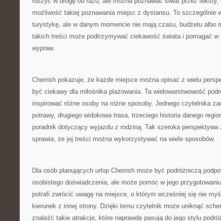
ruszyć w drogę od razu, ale można poznawać świat przez teksty, op
możliwość takiej poznawania miejsc z dystansu. To szczególnie w
turystykę, ale w danym momencie nie mają czasu, budżetu albo m
takich treści może podtrzymywać ciekawość świata i pomagać w 
wypraw.
Cherrish pokazuje, że każde miejsce można opisać z wielu persp
być ciekawy dla miłośnika plażowania. Ta wielowarstwowość podr
inspirować różne osoby na różne sposoby. Jednego czytelnika zac
potrawy, drugiego widokowa trasa, trzeciego historia danego regio
poradnik dotyczący wyjazdu z rodziną. Tak szeroka perspektywa 
sprawia, że jej treści można wykorzystywać na wiele sposobów.
Dla osób planujących urlop Cherrish może być podróżniczą podpo
osobistego doświadczenia, ale może pomóc w jego przygotowaniu.
potrafi zwrócić uwagę na miejsce, o którym wcześniej się nie my
kierunek z innej strony. Dzięki temu czytelnik może uniknąć sch
znaleźć takie atrakcje, które naprawdę pasują do jego stylu podró