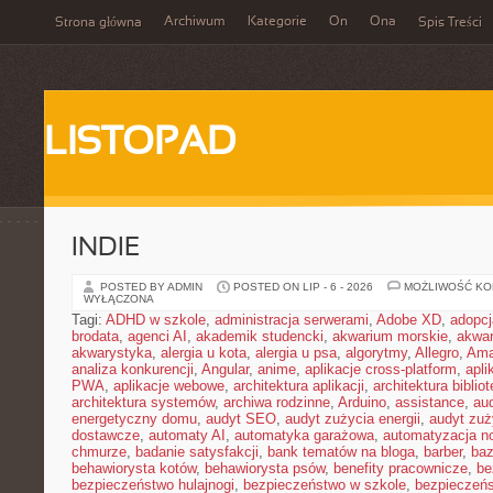
Archiwum
Kategorie
On
Ona
Strona główna
Spis Treści
LISTOPAD
INDIE
POSTED BY ADMIN
POSTED ON LIP - 6 - 2026
MOŻLIWOŚĆ K
WYŁĄCZONA
Tagi:
ADHD w szkole
,
administracja serwerami
,
Adobe XD
,
adopcj
brodata
,
agenci AI
,
akademik studencki
,
akwarium morskie
,
akwa
akwarystyka
,
alergia u kota
,
alergia u psa
,
algorytmy
,
Allegro
,
Ama
analiza konkurencji
,
Angular
,
anime
,
aplikacje cross-platform
,
apli
PWA
,
aplikacje webowe
,
architektura aplikacji
,
architektura biblio
architektura systemów
,
archiwa rodzinne
,
Arduino
,
assistance
,
aud
energetyczny domu
,
audyt SEO
,
audyt zużycia energii
,
audyt zuż
dostawcze
,
automaty AI
,
automatyka garażowa
,
automatyzacja n
chmurze
,
badanie satysfakcji
,
bank tematów na bloga
,
barber
,
ba
behawiorysta kotów
,
behawiorysta psów
,
benefity pracownicze
,
be
bezpieczeństwo hulajnogi
,
bezpieczeństwo w szkole
,
bezpieczeńs