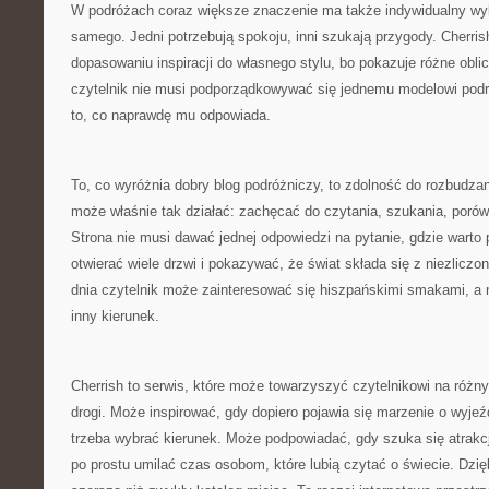
W podróżach coraz większe znaczenie ma także indywidualny wyb
samego. Jedni potrzebują spokoju, inni szukają przygody. Cherr
dopasowaniu inspiracji do własnego stylu, bo pokazuje różne oblic
czytelnik nie musi podporządkowywać się jednemu modelowi pod
to, co naprawdę mu odpowiada.
To, co wyróżnia dobry blog podróżniczy, to zdolność do rozbudzan
może właśnie tak działać: zachęcać do czytania, szukania, porów
Strona nie musi dawać jednej odpowiedzi na pytanie, gdzie warto
otwierać wiele drzwi i pokazywać, że świat składa się z niezlicz
dnia czytelnik może zainteresować się hiszpańskimi smakami, a 
inny kierunek.
Cherrish to serwis, które może towarzyszyć czytelnikowi na różn
drogi. Może inspirować, gdy dopiero pojawia się marzenie o wyj
trzeba wybrać kierunek. Może podpowiadać, gdy szuka się atrakcj
po prostu umilać czas osobom, które lubią czytać o świecie. Dzięk