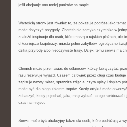
jeśli obejmuje ono mniej punktów na mapie.
Wartością strony jest również to, że pokazuje podróże jako temat
może dotyczyć przygody. Cherrish nie zamyka czytelnika w jed
znaleźć inspiracje dla osób, które marzą o rajskich plażach, ale te
chłodniejsze krajobrazy, miasta pełne zabytków, egzotyczne świąty
dziką przyrodę albo nieoczywiste trasy. Dzięki temu serwis ma ch
Cherrish może przemawiać do odbiorców, którzy lubią czytać prz
razu rezerwuje wyjazd. Czasem człowiek przez długi czas buduj
zapisuje nazwy miast, sprawdza zdjęcia, czyta opisy i dopiero póź
może być dla niego zbiorem tropów. Każdy artykuł może otworzyć 
zobaczyć, kiedy pojechać, jaką trasę wybrać, czego spróbować i j
czas na miejscu.
Serwis może być atrakcyjny także dla osób, które podróżują w w