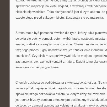
szukać konkretnych pomysłów, zimą czytać o ciepłych kierunka
sprawdzać inspiracje na krótki wyjazd, a w wolnej chwili odkrywać
niewiele się wiedziało. Taka elastyczność jest dużym atutem, bo
często długo przed zakupem biletu. Zaczynają się od marzenia.
Strona może być pomocna również dla tych, którzy lubią planowa
pojawia się ogólny pomysł, potem wybór kraju, następnie miasta, at
sezon, budżet i szczegóły organizacyjne. Cherrish może wspiera
fazę tego procesu, gdy najważniejsze jest znalezienie kierunku, 
oczekiwań. Czytelnik może porównywać różne miejsca, sprawdzać,
zastanawiać się, czy woli kontakt z naturą. Dzięki temu planowanie
świadome i mniej przypadkowe.
Cherrish zachęca do podróżowania z większą uważnością. Nie cho
zobaczyć jak najwięcej w jak najkrótszym czasie. W wielu tekst
spokojniejszego poznawania świata, w którym liczy się rozmowa.
jest coraz bliższy osobom zmęczonym pośpiesznym zwiedzaniem
do tego, by zamiast gonitwy za kolejnymi atrakcjami wybrać głę