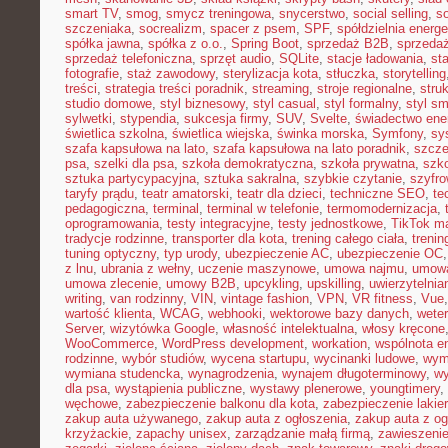
smart TV
,
smog
,
smycz treningowa
,
snycerstwo
,
social selling
,
so
szczeniaka
,
socrealizm
,
spacer z psem
,
SPF
,
spółdzielnia energ
spółka jawna
,
spółka z o.o.
,
Spring Boot
,
sprzedaż B2B
,
sprzeda
sprzedaż telefoniczna
,
sprzęt audio
,
SQLite
,
stacje ładowania
,
st
fotografie
,
staż zawodowy
,
sterylizacja kota
,
stłuczka
,
storytelling
treści
,
strategia treści poradnik
,
streaming
,
stroje regionalne
,
stru
studio domowe
,
styl biznesowy
,
styl casual
,
styl formalny
,
styl sm
sylwetki
,
stypendia
,
sukcesja firmy
,
SUV
,
Svelte
,
świadectwo ene
świetlica szkolna
,
świetlica wiejska
,
świnka morska
,
Symfony
,
sy
szafa kapsułowa na lato
,
szafa kapsułowa na lato poradnik
,
szcze
psa
,
szelki dla psa
,
szkoła demokratyczna
,
szkoła prywatna
,
szk
sztuka partycypacyjna
,
sztuka sakralna
,
szybkie czytanie
,
szyfr
taryfy prądu
,
teatr amatorski
,
teatr dla dzieci
,
techniczne SEO
,
te
pedagogiczna
,
terminal
,
terminal w telefonie
,
termomodernizacja
,
oprogramowania
,
testy integracyjne
,
testy jednostkowe
,
TikTok ma
tradycje rodzinne
,
transporter dla kota
,
trening całego ciała
,
trenin
tuning optyczny
,
typ urody
,
ubezpieczenie AC
,
ubezpieczenie OC
z lnu
,
ubrania z wełny
,
uczenie maszynowe
,
umowa najmu
,
umowa
umowa zlecenie
,
umowy B2B
,
upcykling
,
upskilling
,
uwierzytelni
writing
,
van rodzinny
,
VIN
,
vintage fashion
,
VPN
,
VR fitness
,
Vue
wartość klienta
,
WCAG
,
webhooki
,
wektorowe bazy danych
,
weter
Server
,
wizytówka Google
,
własność intelektualna
,
włosy kręcone
WooCommerce
,
WordPress development
,
workation
,
wspólnota e
rodzinne
,
wybór studiów
,
wycena startupu
,
wycinanki ludowe
,
wym
wymiana studencka
,
wynagrodzenia
,
wynajem długoterminowy
,
wy
dla psa
,
wystąpienia publiczne
,
wystawy plenerowe
,
youngtimery
,
węchowe
,
zabezpieczenie balkonu dla kota
,
zabezpieczenie lakie
zakup auta używanego
,
zakup auta z ogłoszenia
,
zakup auta z og
krzyżackie
,
zapachy unisex
,
zarządzanie małą firmą
,
zawieszeni