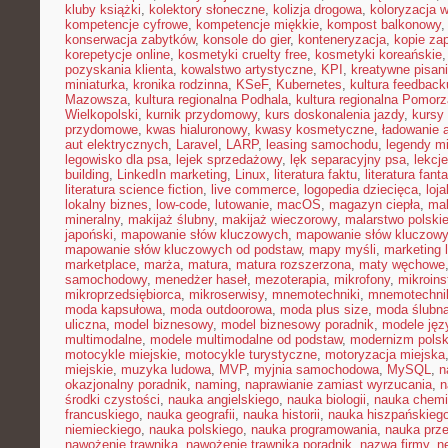
kluby książki
,
kolektory słoneczne
,
kolizja drogowa
,
koloryzacja 
kompetencje cyfrowe
,
kompetencje miękkie
,
kompost balkonowy
konserwacja zabytków
,
konsole do gier
,
konteneryzacja
,
kopie za
korepetycje online
,
kosmetyki cruelty free
,
kosmetyki koreańskie
pozyskania klienta
,
kowalstwo artystyczne
,
KPI
,
kreatywne pisan
miniaturka
,
kronika rodzinna
,
KSeF
,
Kubernetes
,
kultura feedback
Mazowsza
,
kultura regionalna Podhala
,
kultura regionalna Pomorz
Wielkopolski
,
kurnik przydomowy
,
kurs doskonalenia jazdy
,
kursy
przydomowe
,
kwas hialuronowy
,
kwasy kosmetyczne
,
ładowanie 
aut elektrycznych
,
Laravel
,
LARP
,
leasing samochodu
,
legendy mi
legowisko dla psa
,
lejek sprzedażowy
,
lęk separacyjny psa
,
lekcj
building
,
LinkedIn marketing
,
Linux
,
literatura faktu
,
literatura fant
literatura science fiction
,
live commerce
,
logopedia dziecięca
,
loj
lokalny biznes
,
low-code
,
lutowanie
,
macOS
,
magazyn ciepła
,
mak
mineralny
,
makijaż ślubny
,
makijaż wieczorowy
,
malarstwo polski
japoński
,
mapowanie słów kluczowych
,
mapowanie słów kluczowy
mapowanie słów kluczowych od podstaw
,
mapy myśli
,
marketing 
marketplace
,
marża
,
matura
,
matura rozszerzona
,
maty węchowe
samochodowy
,
menedżer haseł
,
mezoterapia
,
mikrofony
,
mikroins
mikroprzedsiębiorca
,
mikroserwisy
,
mnemotechniki
,
mnemotechnik
moda kapsułowa
,
moda outdoorowa
,
moda plus size
,
moda ślubn
uliczna
,
model biznesowy
,
model biznesowy poradnik
,
modele ję
multimodalne
,
modele multimodalne od podstaw
,
modernizm polsk
motocykle miejskie
,
motocykle turystyczne
,
motoryzacja miejska
miejskie
,
muzyka ludowa
,
MVP
,
myjnia samochodowa
,
MySQL
,
n
okazjonalny poradnik
,
naming
,
naprawianie zamiast wyrzucania
,
n
środki czystości
,
nauka angielskiego
,
nauka biologii
,
nauka chemi
francuskiego
,
nauka geografii
,
nauka historii
,
nauka hiszpańskieg
niemieckiego
,
nauka polskiego
,
nauka programowania
,
nauka prz
nawożenie trawnika
,
nawożenie trawnika poradnik
,
nazwa firmy
,
ne