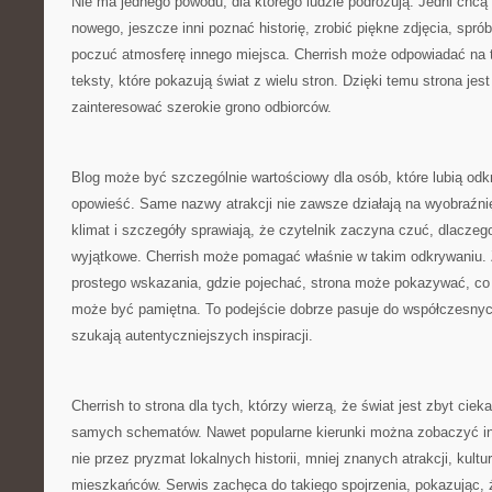
Nie ma jednego powodu, dla którego ludzie podróżują. Jedni chcą
nowego, jeszcze inni poznać historię, zrobić piękne zdjęcia, spró
poczuć atmosferę innego miejsca. Cherrish może odpowiadać na t
teksty, które pokazują świat z wielu stron. Dzięki temu strona jes
zainteresować szerokie grono odbiorców.
Blog może być szczególnie wartościowy dla osób, które lubią od
opowieść. Same nazwy atrakcji nie zawsze działają na wyobraźnię
klimat i szczegóły sprawiają, że czytelnik zaczyna czuć, dlaczeg
wyjątkowe. Cherrish może pomagać właśnie w takim odkrywaniu. 
prostego wskazania, gdzie pojechać, strona może pokazywać, co
może być pamiętna. To podejście dobrze pasuje do współczesnych
szukają autentyczniejszych inspiracji.
Cherrish to strona dla tych, którzy wierzą, że świat jest zbyt cie
samych schematów. Nawet popularne kierunki można zobaczyć inac
nie przez pryzmat lokalnych historii, mniej znanych atrakcji, kultu
mieszkańców. Serwis zachęca do takiego spojrzenia, pokazując,