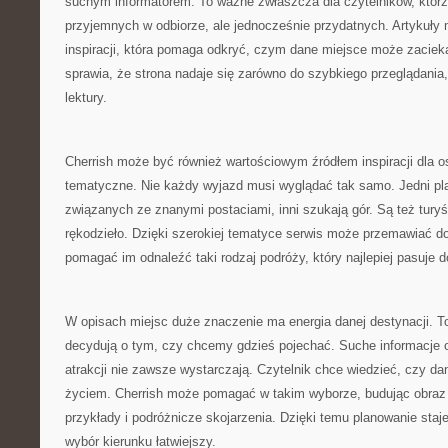
suchym informatorem. To ważne zwłaszcza dla czytelników, którz
przyjemnych w odbiorze, ale jednocześnie przydatnych. Artykuły 
inspiracji, która pomaga odkryć, czym dane miejsce może zaciekaw
sprawia, że strona nadaje się zarówno do szybkiego przeglądania, 
lektury.
Cherrish może być również wartościowym źródłem inspiracji dla os
tematyczne. Nie każdy wyjazd musi wyglądać tak samo. Jedni pla
związanych ze znanymi postaciami, inni szukają gór. Są też turyśc
rękodzieło. Dzięki szerokiej tematyce serwis może przemawiać do
pomagać im odnaleźć taki rodzaj podróży, który najlepiej pasuje d
W opisach miejsc duże znaczenie ma energia danej destynacji. T
decydują o tym, czy chcemy gdzieś pojechać. Suche informacje o
atrakcji nie zawsze wystarczają. Czytelnik chce wiedzieć, czy dan
życiem. Cherrish może pomagać w takim wyborze, budując obraz
przykłady i podróżnicze skojarzenia. Dzięki temu planowanie staje 
wybór kierunku łatwiejszy.