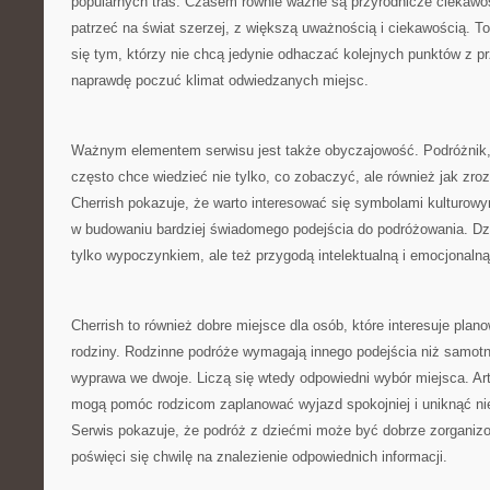
popularnych tras. Czasem równie ważne są przyrodnicze ciekawos
patrzeć na świat szerzej, z większą uważnością i ciekawością. 
się tym, którzy nie chcą jedynie odhaczać kolejnych punktów z p
naprawdę poczuć klimat odwiedzanych miejsc.
Ważnym elementem serwisu jest także obyczajowość. Podróżnik, 
często chce wiedzieć nie tylko, co zobaczyć, ale również jak zr
Cherrish pokazuje, że warto interesować się symbolami kulturow
w budowaniu bardziej świadomego podejścia do podróżowania. Dzię
tylko wypoczynkiem, ale też przygodą intelektualną i emocjonalną
Cherrish to również dobre miejsce dla osób, które interesuje plano
rodziny. Rodzinne podróże wymagają innego podejścia niż samot
wyprawa we dwoje. Liczą się wtedy odpowiedni wybór miejsca. Art
mogą pomóc rodzicom zaplanować wyjazd spokojniej i uniknąć ni
Serwis pokazuje, że podróż z dziećmi może być dobrze zorganizo
poświęci się chwilę na znalezienie odpowiednich informacji.