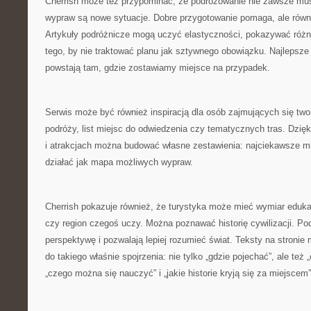
Cherrish może też przypominać, że podróżowanie nie zawsze mus
wypraw są nowe sytuacje. Dobre przygotowanie pomaga, ale równi
Artykuły podróżnicze mogą uczyć elastyczności, pokazywać różn
tego, by nie traktować planu jak sztywnego obowiązku. Najlepsz
powstają tam, gdzie zostawiamy miejsce na przypadek.
Serwis może być również inspiracją dla osób zajmujących się tw
podróży, list miejsc do odwiedzenia czy tematycznych tras. Dzięk
i atrakcjach można budować własne zestawienia: najciekawsze m
działać jak mapa możliwych wypraw.
Cherrish pokazuje również, że turystyka może mieć wymiar eduka
czy region czegoś uczy. Można poznawać historię cywilizacji. Po
perspektywę i pozwalają lepiej rozumieć świat. Teksty na stroni
do takiego właśnie spojrzenia: nie tylko „gdzie pojechać”, ale te
„czego można się nauczyć” i „jakie historie kryją się za miejscem”