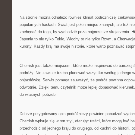
Na stronie można odnaleźć również klimat podróżniczej ciekawośc
popularnych hasłach. Świat jest pełen miejsc znanych, ale też n
zachęcać do tego, by wychodzić poza najprostsze skojarzenia. His
Japonia to nie tylko Tokio, Włochy to nie tylko Rzym, a Chorwacja
kurorty. Każdy kraj ma swoje historie, które warto poznawać stop
Cherrish jest także miejscem, które może inspirować do bardziej
podróży. Nie zawsze trzeba planować wszystko według jednego 
objazdówkę. Serwis pomaga zauważyć, że podróż powinna odpowi
odwrotnie. Dzięki temu czytelnik może lepiej dopasować kierunek
do własnych potrzeb.
Dobrze przygotowany opis podróżniczy powinien pobudzać wyobraź
Cherrish wpisuje się w ten styl, oferując treści, które mogą być 
przechodzić od jednego kraju do drugiego, od kuchni do historii, o