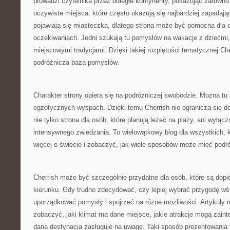
prowadzi czytelnika przez odległe kontynenty, pokazując zarówno z
oczywiste miejsca, które często okazują się najbardziej zapada
pojawiają się miasteczka, dlatego strona może być pomocna dla 
oczekiwaniach. Jedni szukają tu pomysłów na wakacje z dziećmi, i
miejscowymi tradycjami. Dzięki takiej rozpiętości tematycznej Ch
podróżnicza baza pomysłów.
Charakter strony opiera się na podróżniczej swobodzie. Można tu t
egzotycznych wyspach. Dzięki temu Cherrish nie ogranicza się do
nie tylko strona dla osób, które planują leżeć na plaży, ani wyłąc
intensywnego zwiedzania. To wielowątkowy blog dla wszystkich, 
więcej o świecie i zobaczyć, jak wiele sposobów może mieć podr
Cherrish może być szczególnie przydatne dla osób, które są dopi
kierunku. Gdy trudno zdecydować, czy lepiej wybrać przygodę wś
uporządkować pomysły i spojrzeć na różne możliwości. Artykuły
zobaczyć, jaki klimat ma dane miejsce, jakie atrakcje mogą zaint
dana destynacja zasługuje na uwagę. Taki sposób prezentowania t