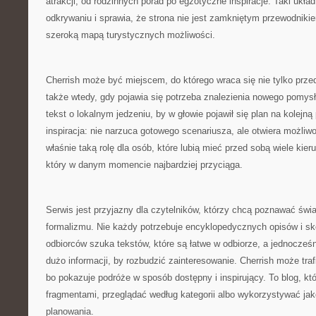
atrakcji, od rodzinnych porad po egzotyczne inspiracje. Taki ukł
odkrywaniu i sprawia, że strona nie jest zamkniętym przewodnikie
szeroką mapą turystycznych możliwości.
Cherrish może być miejscem, do którego wraca się nie tylko prz
także wtedy, gdy pojawia się potrzeba znalezienia nowego pomy
tekst o lokalnym jedzeniu, by w głowie pojawił się plan na kolejną
inspiracja: nie narzuca gotowego scenariusza, ale otwiera możliw
właśnie taką rolę dla osób, które lubią mieć przed sobą wiele kier
który w danym momencie najbardziej przyciąga.
Serwis jest przyjazny dla czytelników, którzy chcą poznawać świ
formalizmu. Nie każdy potrzebuje encyklopedycznych opisów i sk
odbiorców szuka tekstów, które są łatwe w odbiorze, a jednocześ
dużo informacji, by rozbudzić zainteresowanie. Cherrish może traf
bo pokazuje podróże w sposób dostępny i inspirujący. To blog, k
fragmentami, przeglądać według kategorii albo wykorzystywać jak
planowania.