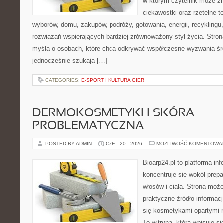
w którym czytelnik może zn
ciekawostki oraz rzetelne 
wyborów, domu, zakupów, podróży, gotowania, energii, recyklingu
rozwiązań wspierających bardziej zrównoważony styl życia. Stro
myślą o osobach, które chcą odkrywać współczesne wyzwania śr
jednocześnie szukają […]
CATEGORIES:
E-SPORT I KULTURA GIER
DERMOKOSMETYKI I SKÓRA
PROBLEMATYCZNA
POSTED BY ADMIN
CZE - 20 - 2026
MOŻLIWOŚĆ KOMENTOWA
Bioarp24.pl to platforma in
koncentruje się wokół prepa
włosów i ciała. Strona moż
praktyczne źródło informacji
się kosmetykami opartymi n
To witryna, która wpisuje s