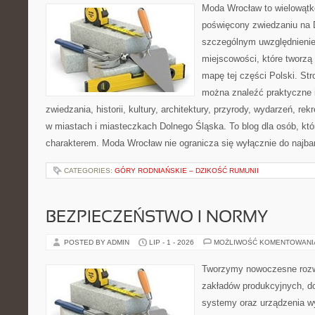
Moda Wrocław to wielowątk
poświęcony zwiedzaniu na 
szczególnym uwzględnieni
miejscowości, które tworzą
mapę tej części Polski. Str
można znaleźć praktyczne 
zwiedzania, historii, kultury, architektury, przyrody, wydarzeń, re
w miastach i miasteczkach Dolnego Śląska. To blog dla osób, któ
charakterem. Moda Wrocław nie ogranicza się wyłącznie do najba
CATEGORIES:
GÓRY RODNIAŃSKIE – DZIKOŚĆ RUMUNII
BEZPIECZEŃSTWO I NORMY
POSTED BY ADMIN
LIP - 1 - 2026
MOŻLIWOŚĆ KOMENTOWAN
Tworzymy nowoczesne rozw
zakładów produkcyjnych, d
systemy oraz urządzenia w