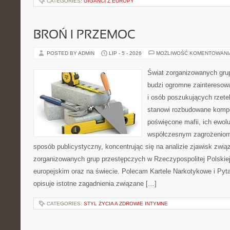
CATEGORIES:
GIGANCI Z EUROPY
BROŃ I PRZEMOC
POSTED BY ADMIN
LIP - 5 - 2026
MOŻLIWOŚĆ KOMENTOWAN
Świat zorganizowanych grup
budzi ogromne zainteresowa
i osób poszukujących rzetel
stanowi rozbudowane kompe
poświęcone mafii, ich ewoluc
współczesnym zagrożeniom.
sposób publicystyczny, koncentrując się na analizie zjawisk zwią
zorganizowanych grup przestępczych w Rzeczypospolitej Polskiej
europejskim oraz na świecie. Polecam Kartele Narkotykowe i Pyta
opisuje istotne zagadnienia związane […]
CATEGORIES:
STYL ŻYCIA A ZDROWIE INTYMNE