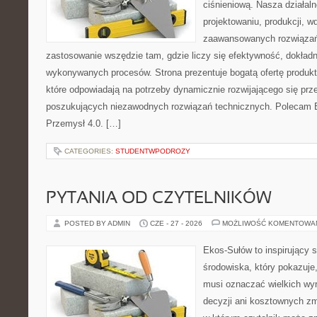
ciśnieniową. Nasza działaln
projektowaniu, produkcji, w
zaawansowanych rozwiązań,
zastosowanie wszędzie tam, gdzie liczy się efektywność, dokład
wykonywanych procesów. Strona prezentuje bogatą ofertę produktó
które odpowiadają na potrzeby dynamicznie rozwijającego się prz
poszukujących niezawodnych rozwiązań technicznych. Polecam E
Przemysł 4.0. […]
CATEGORIES:
STUDENTWPODROZY
PYTANIA OD CZYTELNIKÓW
POSTED BY ADMIN
CZE - 27 - 2026
MOŻLIWOŚĆ KOMENTOWA
Ekos-Sułów to inspirujący 
środowiska, który pokazuje,
musi oznaczać wielkich wy
decyzji ani kosztownych zm