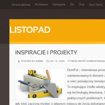
Archiwum
Kategorie
On
Ona
Strona główna
Spis Treści
LISTOPAD
INSPIRACJE I PROJEKTY
POSTED BY ADMIN
LIP - 9 - 2026
MOŻLIWOŚĆ KOMENTOWAN
DomPol – internetowa przes
zainteresowanych domami 
w sieci poświęcony tematy
To inspirujące źródło wiedzy
się technologią drewnianą. 
praktycznych problemach, k
gdy ktoś zaczyna myśleć o własnym miejscu do życia wykonany