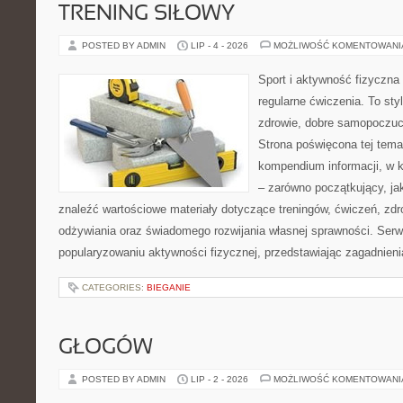
TRENING SIŁOWY
POSTED BY ADMIN
LIP - 4 - 2026
MOŻLIWOŚĆ KOMENTOWAN
Sport i aktywność fizyczna 
regularne ćwiczenia. To sty
zdrowie, dobre samopoczuci
Strona poświęcona tej tem
kompendium informacji, w k
– zarówno początkujący, j
znaleźć wartościowe materiały dotyczące treningów, ćwiczeń, zdr
odżywiania oraz świadomego rozwijania własnej sprawności. Serwi
popularyzowaniu aktywności fizycznej, przedstawiając zagadnien
CATEGORIES:
BIEGANIE
GŁOGÓW
POSTED BY ADMIN
LIP - 2 - 2026
MOŻLIWOŚĆ KOMENTOWAN