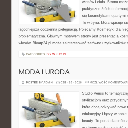
włosów i ciała. Strona moż
praktyczne źródło informacji
się kosmetykami opartymi n
To witryna, która wpisuje s
łagodniejszą codzienną pielęgnacją. Polecamy Kosmetyki dla nie
problematyczna. Głównym motywem strony jest prezentacja kosme
włosów. Bioarp24.pl może zainteresować zarówno użytkowników 
CATEGORIES:
DIY W KUCHNI
MODA I URODA
POSTED BY ADMIN
CZE - 19 - 2026
MOŻLIWOŚĆ KOMENTOWA
Studio Veriss to tematyczn
stylizacjom oraz przydatn
które chcą odkrywać nowe t
edukacyjny i łączy w sobie
beauty. To portal dla osób
w którym można znaleźć za