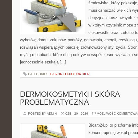
środowiska, który pokazuje,
musi oznaczać wielkich wy
decyzji ani kosztownych zm
w którym czytelnik może zn
ciekawostki oraz rzetelne 
wyborów, domu, zakupów, podróży, gotowania, energii, recyklingu
rozwiązań wspierających bardziej zrównoważony styl życia. Stro
myślą o osobach, które chcą odkrywać współczesne wyzwania śr
jednocześnie szukają […]
CATEGORIES:
E-SPORT I KULTURA GIER
DERMOKOSMETYKI I SKÓRA
PROBLEMATYCZNA
POSTED BY ADMIN
CZE - 20 - 2026
MOŻLIWOŚĆ KOMENTOWA
Bioarp24.pl to platforma in
koncentruje się wokół prepa