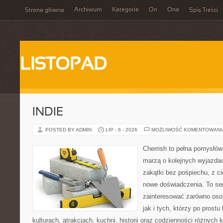
Archiwum
Kategorie
On
Ona
Strona główna
Spis Treści
LISTOPAD
INDIE
POSTED BY ADMIN
LIP - 6 - 2026
MOŻLIWOŚĆ KOMENTOWAN
Cherrish to pełna pomysłów 
marzą o kolejnych wyjazda
zakątki bez pośpiechu, z ci
nowe doświadczenia. To ser
zainteresować zarówno osob
jak i tych, którzy po prostu
kulturach, atrakcjach, kuchni, historii oraz codzienności różnych 