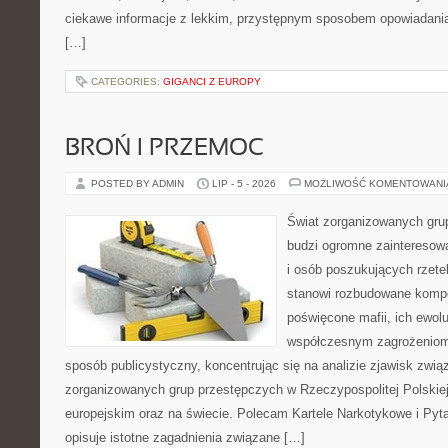
ciekawe informacje z lekkim, przystępnym sposobem opowiadani
[…]
CATEGORIES:
GIGANCI Z EUROPY
BROŃ I PRZEMOC
POSTED BY ADMIN
LIP - 5 - 2026
MOŻLIWOŚĆ KOMENTOWAN
Świat zorganizowanych grup
budzi ogromne zainteresowa
i osób poszukujących rzetel
stanowi rozbudowane kompe
poświęcone mafii, ich ewoluc
współczesnym zagrożeniom.
sposób publicystyczny, koncentrując się na analizie zjawisk zwią
zorganizowanych grup przestępczych w Rzeczypospolitej Polskiej
europejskim oraz na świecie. Polecam Kartele Narkotykowe i Pyta
opisuje istotne zagadnienia związane […]