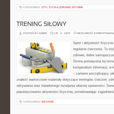
CATEGORIES:
STYL ŻYCIA A ZDROWIE INTYMNE
TRENING SIŁOWY
POSTED BY ADMIN
LIP - 4 - 2026
MOŻLIWOŚĆ KOMENTOWAN
Sport i aktywność fizyczna 
regularne ćwiczenia. To sty
zdrowie, dobre samopoczuci
Strona poświęcona tej tem
kompendium informacji, w k
– zarówno początkujący, j
znaleźć wartościowe materiały dotyczące treningów, ćwiczeń, zdr
odżywiania oraz świadomego rozwijania własnej sprawności. Serwi
popularyzowaniu aktywności fizycznej, przedstawiając zagadnien
CATEGORIES:
BIEGANIE