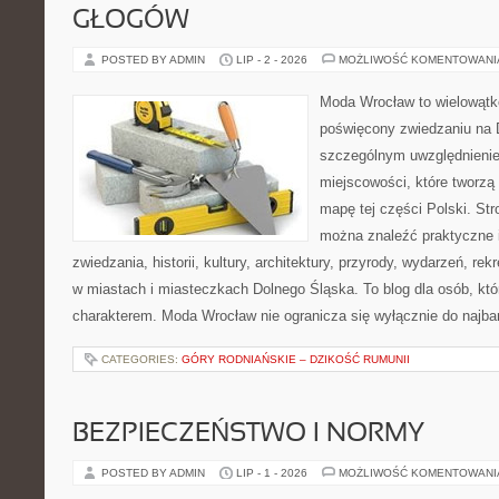
GŁOGÓW
POSTED BY ADMIN
LIP - 2 - 2026
MOŻLIWOŚĆ KOMENTOWAN
Moda Wrocław to wielowątk
poświęcony zwiedzaniu na 
szczególnym uwzględnieni
miejscowości, które tworzą
mapę tej części Polski. Str
można znaleźć praktyczne 
zwiedzania, historii, kultury, architektury, przyrody, wydarzeń, re
w miastach i miasteczkach Dolnego Śląska. To blog dla osób, któ
charakterem. Moda Wrocław nie ogranicza się wyłącznie do najba
CATEGORIES:
GÓRY RODNIAŃSKIE – DZIKOŚĆ RUMUNII
BEZPIECZEŃSTWO I NORMY
POSTED BY ADMIN
LIP - 1 - 2026
MOŻLIWOŚĆ KOMENTOWAN