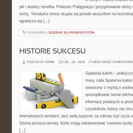
jak i analizy trendów. Polecam Pielęgnacja i przygotowanie skóry 
skóry. Tematyka strony skupia się przede wszystkim na technikac
ogranicza się […]
CATEGORIES:
JEDZENIE DLA ROWERZYSTÓW
HISTORIE SUKCESU
POSTED BY ADMIN
CZE - 18 - 2026
MOŻLIWOŚĆ KOMENTOWA
Spalarnia kalorii – praktyc
masy ciała Spalarnia kalorii
stworzony z myślą o osoba
uporządkować temat odchud
informacji podanych w pros
czytelników, którzy nie chc
internetowych skrótach, lecz wolą spojrzeć na zdrowy styl życia s
Strona porusza tematy, które mogą zainteresować zarówno osoby w
[…]