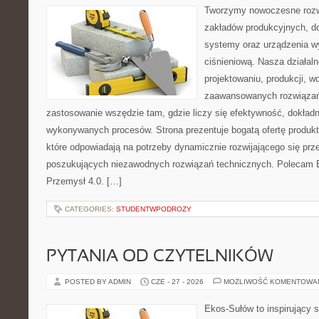
Tworzymy nowoczesne rozw
zakładów produkcyjnych, d
systemy oraz urządzenia w
ciśnieniową. Nasza działaln
projektowaniu, produkcji, w
zaawansowanych rozwiązań,
zastosowanie wszędzie tam, gdzie liczy się efektywność, dokład
wykonywanych procesów. Strona prezentuje bogatą ofertę produktó
które odpowiadają na potrzeby dynamicznie rozwijającego się prz
poszukujących niezawodnych rozwiązań technicznych. Polecam E
Przemysł 4.0. […]
CATEGORIES:
STUDENTWPODROZY
PYTANIA OD CZYTELNIKÓW
POSTED BY ADMIN
CZE - 27 - 2026
MOŻLIWOŚĆ KOMENTOWA
Ekos-Sułów to inspirujący 