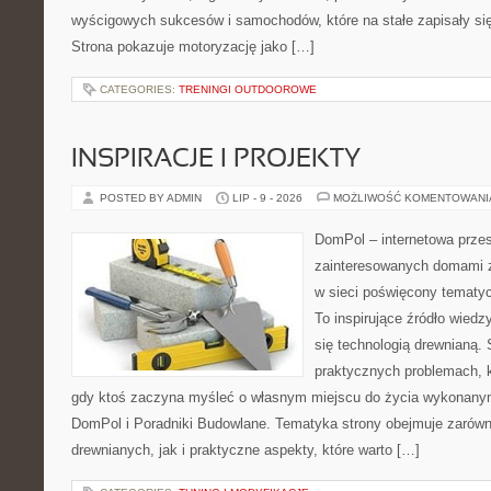
wyścigowych sukcesów i samochodów, które na stałe zapisały si
Strona pokazuje motoryzację jako […]
CATEGORIES:
TRENINGI OUTDOOROWE
INSPIRACJE I PROJEKTY
POSTED BY ADMIN
LIP - 9 - 2026
MOŻLIWOŚĆ KOMENTOWAN
DomPol – internetowa przes
zainteresowanych domami 
w sieci poświęcony tematy
To inspirujące źródło wiedzy
się technologią drewnianą. 
praktycznych problemach, k
gdy ktoś zaczyna myśleć o własnym miejscu do życia wykonany
DomPol i Poradniki Budowlane. Tematyka strony obejmuje zarów
drewnianych, jak i praktyczne aspekty, które warto […]