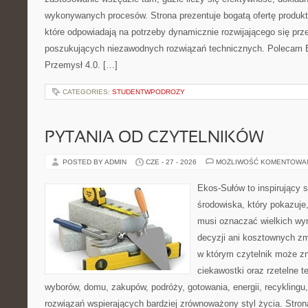
wykonywanych procesów. Strona prezentuje bogatą ofertę produktó
które odpowiadają na potrzeby dynamicznie rozwijającego się prz
poszukujących niezawodnych rozwiązań technicznych. Polecam E
Przemysł 4.0. […]
CATEGORIES:
STUDENTWPODROZY
PYTANIA OD CZYTELNIKÓW
POSTED BY ADMIN
CZE - 27 - 2026
MOŻLIWOŚĆ KOMENTOWA
Ekos-Sułów to inspirujący 
środowiska, który pokazuje,
musi oznaczać wielkich wy
decyzji ani kosztownych zm
w którym czytelnik może zn
ciekawostki oraz rzetelne 
wyborów, domu, zakupów, podróży, gotowania, energii, recyklingu
rozwiązań wspierających bardziej zrównoważony styl życia. Stro