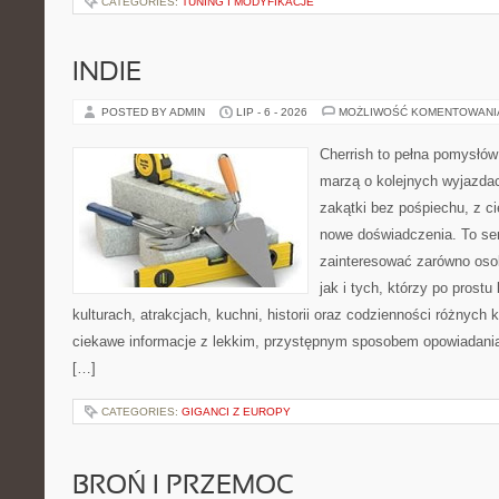
CATEGORIES:
TUNING I MODYFIKACJE
INDIE
POSTED BY ADMIN
LIP - 6 - 2026
MOŻLIWOŚĆ KOMENTOWAN
Cherrish to pełna pomysłów 
marzą o kolejnych wyjazda
zakątki bez pośpiechu, z ci
nowe doświadczenia. To ser
zainteresować zarówno osob
jak i tych, którzy po prostu
kulturach, atrakcjach, kuchni, historii oraz codzienności różnych 
ciekawe informacje z lekkim, przystępnym sposobem opowiadani
[…]
CATEGORIES:
GIGANCI Z EUROPY
BROŃ I PRZEMOC