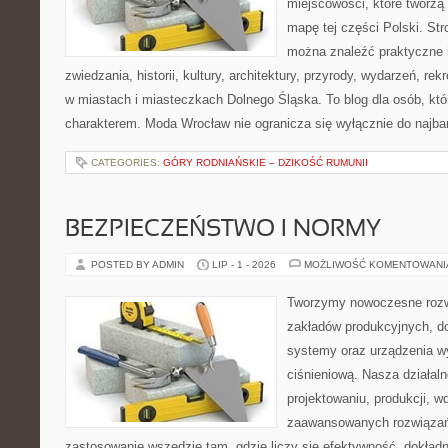
miejscowości, które tworzą
mapę tej części Polski. Str
można znaleźć praktyczne 
zwiedzania, historii, kultury, architektury, przyrody, wydarzeń, re
w miastach i miasteczkach Dolnego Śląska. To blog dla osób, któ
charakterem. Moda Wrocław nie ogranicza się wyłącznie do najba
CATEGORIES:
GÓRY RODNIAŃSKIE – DZIKOŚĆ RUMUNII
BEZPIECZEŃSTWO I NORMY
POSTED BY ADMIN
LIP - 1 - 2026
MOŻLIWOŚĆ KOMENTOWAN
Tworzymy nowoczesne rozw
zakładów produkcyjnych, d
systemy oraz urządzenia w
ciśnieniową. Nasza działaln
projektowaniu, produkcji, w
zaawansowanych rozwiązań,
zastosowanie wszędzie tam, gdzie liczy się efektywność, dokład