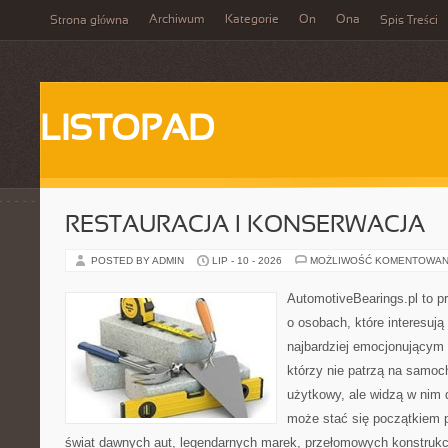
Archiwum
Kategorie
On
Ona
Strona główna
Spis Treści
LISTOPAD
RESTAURACJA I KONSERWACJA
POSTED BY ADMIN
LIP - 10 - 2026
MOŻLIWOŚĆ KOMENTOWAN
AutomotiveBearings.pl to p
o osobach, które interesują
najbardziej emocjonującym 
którzy nie patrzą na samoc
użytkowy, ale widzą w nim 
może stać się początkiem p
świat dawnych aut, legendarnych marek, przełomowych konstrukc