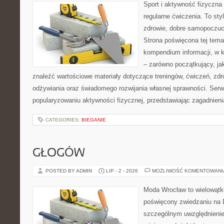
Sport i aktywność fizyczna 
regularne ćwiczenia. To sty
zdrowie, dobre samopoczuci
Strona poświęcona tej tem
kompendium informacji, w k
– zarówno początkujący, j
znaleźć wartościowe materiały dotyczące treningów, ćwiczeń, zdr
odżywiania oraz świadomego rozwijania własnej sprawności. Serwi
popularyzowaniu aktywności fizycznej, przedstawiając zagadnien
CATEGORIES:
BIEGANIE
GŁOGÓW
POSTED BY ADMIN
LIP - 2 - 2026
MOŻLIWOŚĆ KOMENTOWAN
Moda Wrocław to wielowątk
poświęcony zwiedzaniu na 
szczególnym uwzględnieni