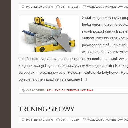
POSTED BY ADMIN
LIP - 5 - 2026
MOŻLIWOŚĆ KOMENTOWAN
Świat zorganizowanych grup
budzi ogromne zainteresowa
i osób poszukujących rzetel
stanowi rozbudowane kompe
poświęcone mafii, ich ewoluc
współczesnym zagrożeniom.
sposób publicystyczny, koncentrując się na analizie zjawisk zwią
zorganizowanych grup przestępczych w Rzeczypospolitej Polskiej
europejskim oraz na świecie. Polecam Kartele Narkotykowe i Pyta
opisuje istotne zagadnienia związane […]
CATEGORIES:
STYL ŻYCIA A ZDROWIE INTYMNE
TRENING SIŁOWY
POSTED BY ADMIN
LIP - 4 - 2026
MOŻLIWOŚĆ KOMENTOWAN