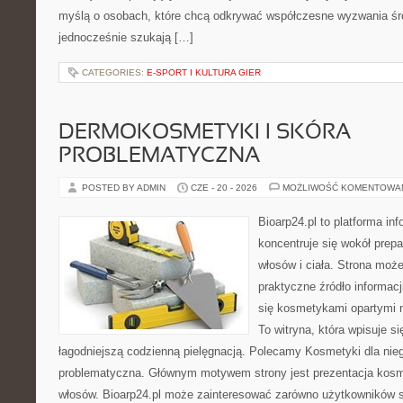
myślą o osobach, które chcą odkrywać współczesne wyzwania śr
jednocześnie szukają […]
CATEGORIES:
E-SPORT I KULTURA GIER
DERMOKOSMETYKI I SKÓRA
PROBLEMATYCZNA
POSTED BY ADMIN
CZE - 20 - 2026
MOŻLIWOŚĆ KOMENTOWA
Bioarp24.pl to platforma in
koncentruje się wokół prepa
włosów i ciała. Strona moż
praktyczne źródło informacji
się kosmetykami opartymi n
To witryna, która wpisuje s
łagodniejszą codzienną pielęgnacją. Polecamy Kosmetyki dla nie
problematyczna. Głównym motywem strony jest prezentacja kosme
włosów. Bioarp24.pl może zainteresować zarówno użytkowników 