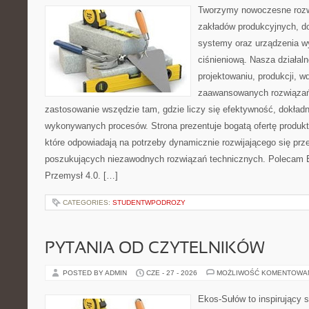
Tworzymy nowoczesne rozw
zakładów produkcyjnych, d
systemy oraz urządzenia w
ciśnieniową. Nasza działaln
projektowaniu, produkcji, w
zaawansowanych rozwiązań,
zastosowanie wszędzie tam, gdzie liczy się efektywność, dokład
wykonywanych procesów. Strona prezentuje bogatą ofertę produktó
które odpowiadają na potrzeby dynamicznie rozwijającego się prz
poszukujących niezawodnych rozwiązań technicznych. Polecam E
Przemysł 4.0. […]
CATEGORIES:
STUDENTWPODROZY
PYTANIA OD CZYTELNIKÓW
POSTED BY ADMIN
CZE - 27 - 2026
MOŻLIWOŚĆ KOMENTOWA
Ekos-Sułów to inspirujący 