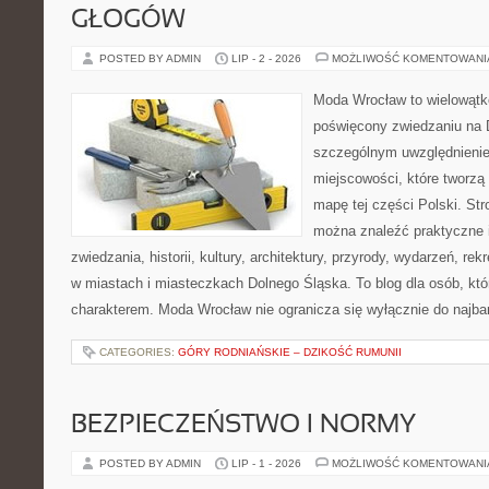
GŁOGÓW
POSTED BY ADMIN
LIP - 2 - 2026
MOŻLIWOŚĆ KOMENTOWAN
Moda Wrocław to wielowątk
poświęcony zwiedzaniu na 
szczególnym uwzględnieni
miejscowości, które tworzą
mapę tej części Polski. Str
można znaleźć praktyczne 
zwiedzania, historii, kultury, architektury, przyrody, wydarzeń, re
w miastach i miasteczkach Dolnego Śląska. To blog dla osób, któ
charakterem. Moda Wrocław nie ogranicza się wyłącznie do najba
CATEGORIES:
GÓRY RODNIAŃSKIE – DZIKOŚĆ RUMUNII
BEZPIECZEŃSTWO I NORMY
POSTED BY ADMIN
LIP - 1 - 2026
MOŻLIWOŚĆ KOMENTOWAN