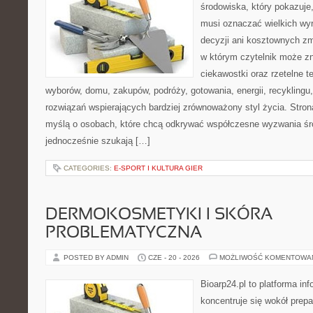
środowiska, który pokazuje,
musi oznaczać wielkich wy
decyzji ani kosztownych zm
w którym czytelnik może zn
ciekawostki oraz rzetelne 
wyborów, domu, zakupów, podróży, gotowania, energii, recyklingu
rozwiązań wspierających bardziej zrównoważony styl życia. Stro
myślą o osobach, które chcą odkrywać współczesne wyzwania śr
jednocześnie szukają […]
CATEGORIES:
E-SPORT I KULTURA GIER
DERMOKOSMETYKI I SKÓRA
PROBLEMATYCZNA
POSTED BY ADMIN
CZE - 20 - 2026
MOŻLIWOŚĆ KOMENTOWA
Bioarp24.pl to platforma in
koncentruje się wokół prepa