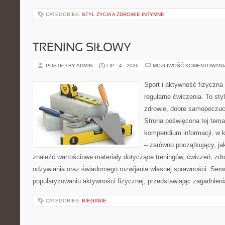
CATEGORIES:
STYL ŻYCIA A ZDROWIE INTYMNE
TRENING SIŁOWY
POSTED BY ADMIN
LIP - 4 - 2026
MOŻLIWOŚĆ KOMENTOWAN
Sport i aktywność fizyczna 
regularne ćwiczenia. To sty
zdrowie, dobre samopoczuci
Strona poświęcona tej tem
kompendium informacji, w k
– zarówno początkujący, j
znaleźć wartościowe materiały dotyczące treningów, ćwiczeń, zdr
odżywiania oraz świadomego rozwijania własnej sprawności. Serwi
popularyzowaniu aktywności fizycznej, przedstawiając zagadnien
CATEGORIES:
BIEGANIE