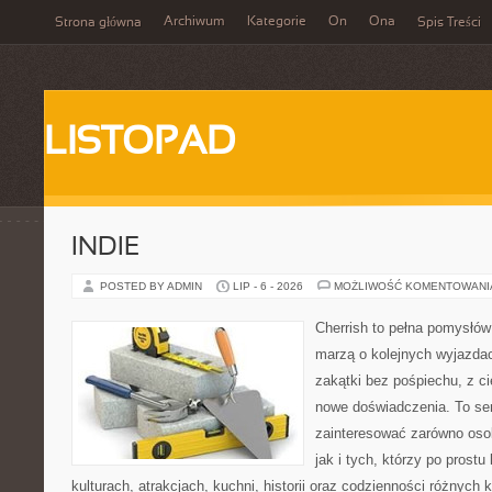
Archiwum
Kategorie
On
Ona
Strona główna
Spis Treści
LISTOPAD
INDIE
POSTED BY ADMIN
LIP - 6 - 2026
MOŻLIWOŚĆ KOMENTOWAN
Cherrish to pełna pomysłów 
marzą o kolejnych wyjazda
zakątki bez pośpiechu, z ci
nowe doświadczenia. To ser
zainteresować zarówno osob
jak i tych, którzy po prostu
kulturach, atrakcjach, kuchni, historii oraz codzienności różnych 