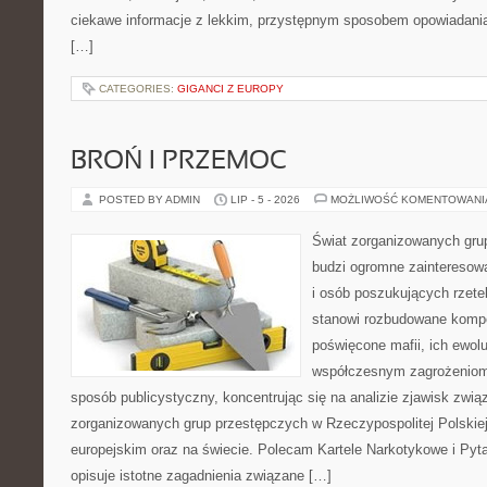
ciekawe informacje z lekkim, przystępnym sposobem opowiadani
[…]
CATEGORIES:
GIGANCI Z EUROPY
BROŃ I PRZEMOC
POSTED BY ADMIN
LIP - 5 - 2026
MOŻLIWOŚĆ KOMENTOWAN
Świat zorganizowanych grup
budzi ogromne zainteresowa
i osób poszukujących rzetel
stanowi rozbudowane kompe
poświęcone mafii, ich ewoluc
współczesnym zagrożeniom.
sposób publicystyczny, koncentrując się na analizie zjawisk zwią
zorganizowanych grup przestępczych w Rzeczypospolitej Polskiej
europejskim oraz na świecie. Polecam Kartele Narkotykowe i Pyta
opisuje istotne zagadnienia związane […]