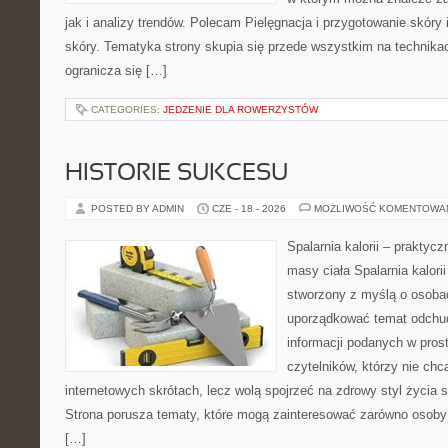
jak i analizy trendów. Polecam Pielęgnacja i przygotowanie skóry 
skóry. Tematyka strony skupia się przede wszystkim na technikac
ogranicza się […]
CATEGORIES:
JEDZENIE DLA ROWERZYSTÓW
HISTORIE SUKCESU
POSTED BY ADMIN
CZE - 18 - 2026
MOŻLIWOŚĆ KOMENTOWA
Spalarnia kalorii – praktyc
masy ciała Spalarnia kalorii
stworzony z myślą o osoba
uporządkować temat odchud
informacji podanych w pros
czytelników, którzy nie chc
internetowych skrótach, lecz wolą spojrzeć na zdrowy styl życia s
Strona porusza tematy, które mogą zainteresować zarówno osoby w
[…]