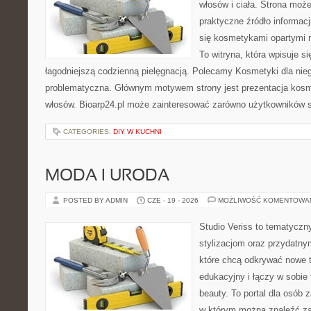
włosów i ciała. Strona moż
praktyczne źródło informacji
się kosmetykami opartymi n
To witryna, która wpisuje s
łagodniejszą codzienną pielęgnacją. Polecamy Kosmetyki dla nie
problematyczna. Głównym motywem strony jest prezentacja kosme
włosów. Bioarp24.pl może zainteresować zarówno użytkowników 
CATEGORIES:
DIY W KUCHNI
MODA I URODA
POSTED BY ADMIN
CZE - 19 - 2026
MOŻLIWOŚĆ KOMENTOWA
Studio Veriss to tematyczn
stylizacjom oraz przydatn
które chcą odkrywać nowe t
edukacyjny i łączy w sobie
beauty. To portal dla osób
w którym można znaleźć za