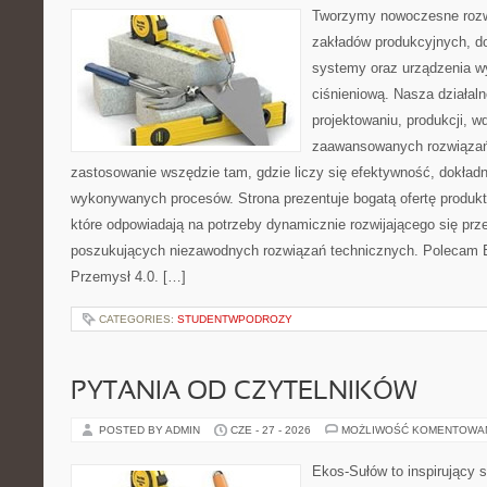
Tworzymy nowoczesne rozw
zakładów produkcyjnych, d
systemy oraz urządzenia w
ciśnieniową. Nasza działaln
projektowaniu, produkcji, w
zaawansowanych rozwiązań,
zastosowanie wszędzie tam, gdzie liczy się efektywność, dokład
wykonywanych procesów. Strona prezentuje bogatą ofertę produktó
które odpowiadają na potrzeby dynamicznie rozwijającego się prz
poszukujących niezawodnych rozwiązań technicznych. Polecam E
Przemysł 4.0. […]
CATEGORIES:
STUDENTWPODROZY
PYTANIA OD CZYTELNIKÓW
POSTED BY ADMIN
CZE - 27 - 2026
MOŻLIWOŚĆ KOMENTOWA
Ekos-Sułów to inspirujący 