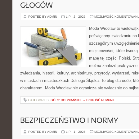
GŁOGÓW
POSTED BY ADMIN
LIP - 2 - 2026
MOŻLIWOŚĆ KOMENTOWAN
Moda Wrocław to wielowątk
poświęcony zwiedzaniu na 
szczególnym uwzględnieni
miejscowości, które tworzą
mapę tej części Polski. Str
można znaleźć praktyczne 
zwiedzania, historii, kultury, architektury, przyrody, wydarzeń, re
w miastach i miasteczkach Dolnego Śląska. To blog dla osób, któ
charakterem. Moda Wrocław nie ogranicza się wyłącznie do najba
CATEGORIES:
GÓRY RODNIAŃSKIE – DZIKOŚĆ RUMUNII
BEZPIECZEŃSTWO I NORMY
POSTED BY ADMIN
LIP - 1 - 2026
MOŻLIWOŚĆ KOMENTOWAN