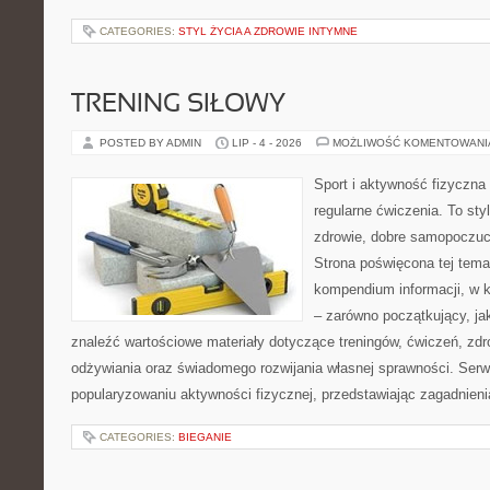
CATEGORIES:
STYL ŻYCIA A ZDROWIE INTYMNE
TRENING SIŁOWY
POSTED BY ADMIN
LIP - 4 - 2026
MOŻLIWOŚĆ KOMENTOWAN
Sport i aktywność fizyczna 
regularne ćwiczenia. To sty
zdrowie, dobre samopoczuci
Strona poświęcona tej tem
kompendium informacji, w k
– zarówno początkujący, j
znaleźć wartościowe materiały dotyczące treningów, ćwiczeń, zdr
odżywiania oraz świadomego rozwijania własnej sprawności. Serwi
popularyzowaniu aktywności fizycznej, przedstawiając zagadnien
CATEGORIES:
BIEGANIE