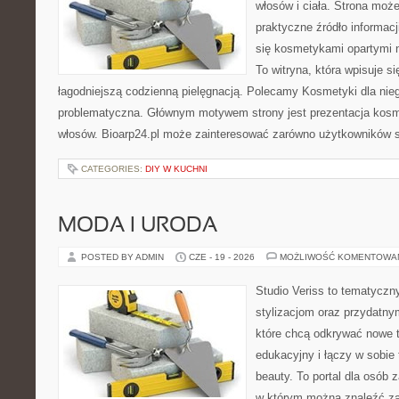
włosów i ciała. Strona moż
praktyczne źródło informacji
się kosmetykami opartymi n
To witryna, która wpisuje s
łagodniejszą codzienną pielęgnacją. Polecamy Kosmetyki dla nie
problematyczna. Głównym motywem strony jest prezentacja kosme
włosów. Bioarp24.pl może zainteresować zarówno użytkowników 
CATEGORIES:
DIY W KUCHNI
MODA I URODA
POSTED BY ADMIN
CZE - 19 - 2026
MOŻLIWOŚĆ KOMENTOWA
Studio Veriss to tematyczn
stylizacjom oraz przydatn
które chcą odkrywać nowe t
edukacyjny i łączy w sobie
beauty. To portal dla osób
w którym można znaleźć za