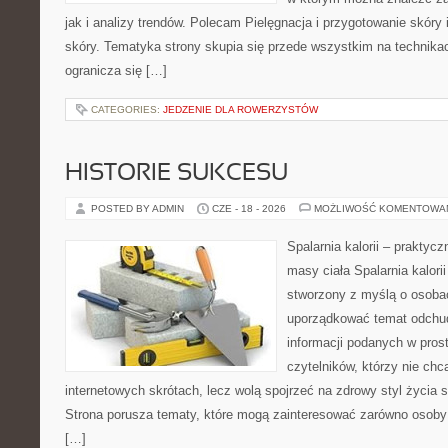
jak i analizy trendów. Polecam Pielęgnacja i przygotowanie skóry 
skóry. Tematyka strony skupia się przede wszystkim na technikac
ogranicza się […]
CATEGORIES:
JEDZENIE DLA ROWERZYSTÓW
HISTORIE SUKCESU
POSTED BY ADMIN
CZE - 18 - 2026
MOŻLIWOŚĆ KOMENTOWA
Spalarnia kalorii – praktyc
masy ciała Spalarnia kalorii
stworzony z myślą o osoba
uporządkować temat odchud
informacji podanych w pros
czytelników, którzy nie chc
internetowych skrótach, lecz wolą spojrzeć na zdrowy styl życia s
Strona porusza tematy, które mogą zainteresować zarówno osoby w
[…]