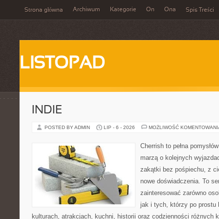
Archiwum
Kategorie
On
Ona
Strona główna
Spis Treści
LISTOPAD
INDIE
POSTED BY ADMIN
LIP - 6 - 2026
MOŻLIWOŚĆ KOMENTOWAN
Cherrish to pełna pomysłów 
marzą o kolejnych wyjazda
zakątki bez pośpiechu, z ci
nowe doświadczenia. To ser
zainteresować zarówno osob
jak i tych, którzy po prostu
kulturach, atrakcjach, kuchni, historii oraz codzienności różnych 