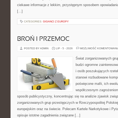
ciekawe informacje z lekkim, przystępnym sposobem opowiadani
[…]
CATEGORIES:
GIGANCI Z EUROPY
BROŃ I PRZEMOC
POSTED BY ADMIN
LIP - 5 - 2026
MOŻLIWOŚĆ KOMENTOWAN
Świat zorganizowanych grup
budzi ogromne zainteresowa
i osób poszukujących rzetel
stanowi rozbudowane kompe
poświęcone mafii, ich ewoluc
współczesnym zagrożeniom.
sposób publicystyczny, koncentrując się na analizie zjawisk zwią
zorganizowanych grup przestępczych w Rzeczypospolitej Polskiej
europejskim oraz na świecie. Polecam Kartele Narkotykowe i Pyta
opisuje istotne zagadnienia związane […]