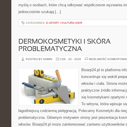
myślą o osobach, które chcą odkrywać współczesne wyzwania śr
jednocześnie szukają […]
CATEGORIES:
E-SPORT I KULTURA GIER
DERMOKOSMETYKI I SKÓRA
PROBLEMATYCZNA
POSTED BY ADMIN
CZE - 20 - 2026
MOŻLIWOŚĆ KOMENTOWA
Bioarp24.pl to platforma in
koncentruje się wokół prepa
włosów i ciała. Strona moż
praktyczne źródło informacji
się kosmetykami opartymi n
To witryna, która wpisuje s
łagodniejszą codzienną pielęgnacją. Polecamy Kosmetyki dla nie
problematyczna. Głównym motywem strony jest prezentacja kosme
włosów. Bioarp24.pl może zainteresować zarówno użytkowników 