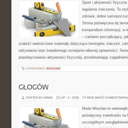
Sport i aktywność fizyczna 
regularne ćwiczenia. To sty
zdrowie, dobre samopoczuci
Strona poświęcona tej tem
kompendium informacji, w k
– zarówno początkujący, j
znaleźć wartościowe materiały dotyczące treningów, ćwiczeń, zdr
odżywiania oraz świadomego rozwijania własnej sprawności. Serwi
popularyzowaniu aktywności fizycznej, przedstawiając zagadnien
CATEGORIES:
BIEGANIE
GŁOGÓW
POSTED BY ADMIN
LIP - 2 - 2026
MOŻLIWOŚĆ KOMENTOWAN
Moda Wrocław to wielowątk
poświęcony zwiedzaniu na 
szczególnym uwzględnieni