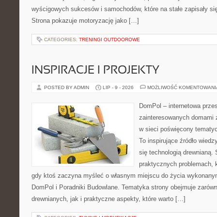
wyścigowych sukcesów i samochodów, które na stałe zapisały si
Strona pokazuje motoryzację jako […]
CATEGORIES:
TRENINGI OUTDOOROWE
INSPIRACJE I PROJEKTY
POSTED BY ADMIN
LIP - 9 - 2026
MOŻLIWOŚĆ KOMENTOWAN
DomPol – internetowa przes
zainteresowanych domami 
w sieci poświęcony tematy
To inspirujące źródło wiedzy
się technologią drewnianą. 
praktycznych problemach, k
gdy ktoś zaczyna myśleć o własnym miejscu do życia wykonany
DomPol i Poradniki Budowlane. Tematyka strony obejmuje zarów
drewnianych, jak i praktyczne aspekty, które warto […]