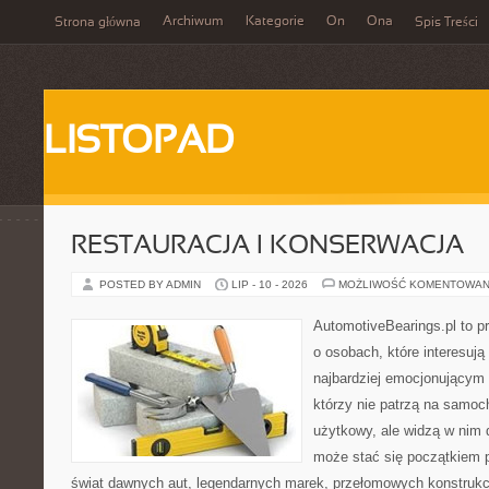
Archiwum
Kategorie
On
Ona
Strona główna
Spis Treści
LISTOPAD
RESTAURACJA I KONSERWACJA
POSTED BY ADMIN
LIP - 10 - 2026
MOŻLIWOŚĆ KOMENTOWAN
AutomotiveBearings.pl to p
o osobach, które interesują
najbardziej emocjonującym 
którzy nie patrzą na samoc
użytkowy, ale widzą w nim 
może stać się początkiem p
świat dawnych aut, legendarnych marek, przełomowych konstrukc