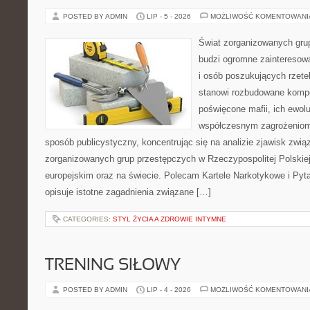
POSTED BY ADMIN
LIP - 5 - 2026
MOŻLIWOŚĆ KOMENTOWAN
Świat zorganizowanych grup
budzi ogromne zainteresowa
i osób poszukujących rzetel
stanowi rozbudowane kompe
poświęcone mafii, ich ewoluc
współczesnym zagrożeniom.
sposób publicystyczny, koncentrując się na analizie zjawisk zwią
zorganizowanych grup przestępczych w Rzeczypospolitej Polskiej
europejskim oraz na świecie. Polecam Kartele Narkotykowe i Pyta
opisuje istotne zagadnienia związane […]
CATEGORIES:
STYL ŻYCIA A ZDROWIE INTYMNE
TRENING SIŁOWY
POSTED BY ADMIN
LIP - 4 - 2026
MOŻLIWOŚĆ KOMENTOWAN