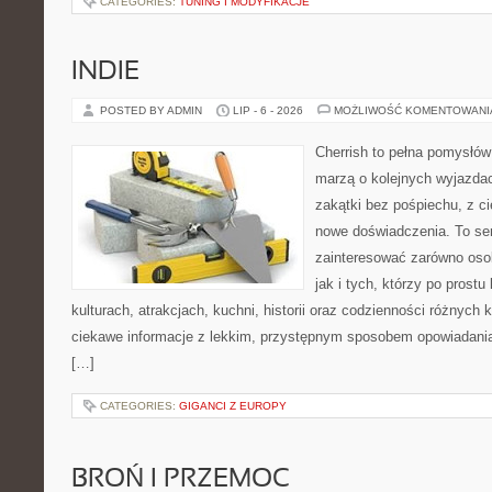
CATEGORIES:
TUNING I MODYFIKACJE
INDIE
POSTED BY ADMIN
LIP - 6 - 2026
MOŻLIWOŚĆ KOMENTOWAN
Cherrish to pełna pomysłów 
marzą o kolejnych wyjazda
zakątki bez pośpiechu, z ci
nowe doświadczenia. To ser
zainteresować zarówno osob
jak i tych, którzy po prostu
kulturach, atrakcjach, kuchni, historii oraz codzienności różnych 
ciekawe informacje z lekkim, przystępnym sposobem opowiadani
[…]
CATEGORIES:
GIGANCI Z EUROPY
BROŃ I PRZEMOC