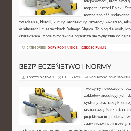
miejscowości, które tworzą
mapę tej części Polski. Str
można znaleźć praktyczne 
zwiedzania, historii, kultury, architektury, przyrody, wydarzeń, re
w miastach i miasteczkach Dolnego Śląska. To blog dla osób, któ
charakterem. Moda Wrocław nie ogranicza się wyłącznie do najba
CATEGORIES:
GÓRY RODNIAŃSKIE – DZIKOŚĆ RUMUNII
BEZPIECZEŃSTWO I NORMY
POSTED BY ADMIN
LIP - 1 - 2026
MOŻLIWOŚĆ KOMENTOWAN
Tworzymy nowoczesne rozw
zakładów produkcyjnych, d
systemy oraz urządzenia w
ciśnieniową. Nasza działaln
projektowaniu, produkcji, w
zaawansowanych rozwiązań,
zastosowanie wszędzie tam, gdzie liczy się efektywność, dokład