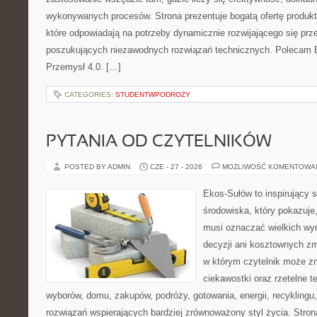
wykonywanych procesów. Strona prezentuje bogatą ofertę produktó
które odpowiadają na potrzeby dynamicznie rozwijającego się prz
poszukujących niezawodnych rozwiązań technicznych. Polecam E
Przemysł 4.0. […]
CATEGORIES:
STUDENTWPODROZY
PYTANIA OD CZYTELNIKÓW
POSTED BY ADMIN
CZE - 27 - 2026
MOŻLIWOŚĆ KOMENTOWA
Ekos-Sułów to inspirujący 
środowiska, który pokazuje,
musi oznaczać wielkich wy
decyzji ani kosztownych zm
w którym czytelnik może zn
ciekawostki oraz rzetelne 
wyborów, domu, zakupów, podróży, gotowania, energii, recyklingu
rozwiązań wspierających bardziej zrównoważony styl życia. Stro