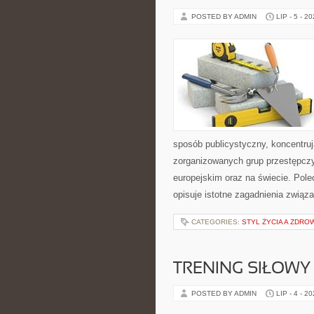
POSTED BY ADMIN
LIP - 5 - 2
sposób publicystyczny, koncentruj
zorganizowanych grup przestępczy
europejskim oraz na świecie. Pole
opisuje istotne zagadnienia związ
CATEGORIES:
STYL ŻYCIA A ZDRO
TRENING SIŁOWY
POSTED BY ADMIN
LIP - 4 - 2