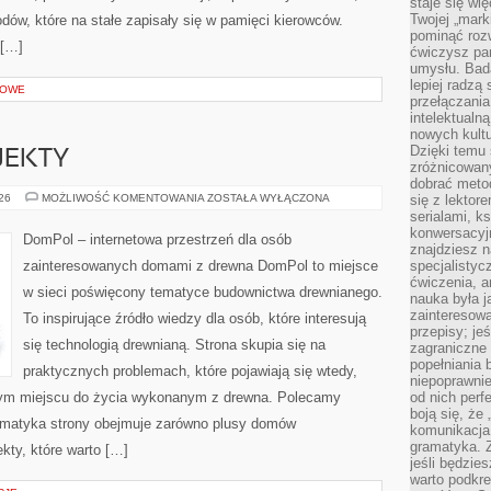
staje się w
Twojej „mark
w, które na stałe zapisały się w pamięci kierowców.
pominąć rozw
 […]
ćwiczysz pam
umysłu. Bad
lepiej radzą
ROWE
przełączania
intelektualn
nowych kultu
Dzięki temu 
OJEKTY
zróżnicowan
dobrać metod
INSPIRACJE
026
MOŻLIWOŚĆ KOMENTOWANIA
ZOSTAŁA WYŁĄCZONA
się z lektor
I
serialami, k
PROJEKTY
konwersacyjn
DomPol – internetowa przestrzeń dla osób
znajdziesz 
zainteresowanych domami z drewna DomPol to miejsce
specjalisty
ćwiczenia, a
w sieci poświęcony tematyce budownictwa drewnianego.
nauka była 
zainteresowa
To inspirujące źródło wiedzy dla osób, które interesują
przepisy; jeś
się technologią drewnianą. Strona skupia się na
zagraniczne 
popełniania 
praktycznych problemach, które pojawiają się wtedy,
niepoprawnie
ym miejscu do życia wykonanym z drewna. Polecamy
od nich perfe
boją się, ż
ematyka strony obejmuje zarówno plusy domów
komunikacja 
gramatyka. Z
kty, które warto […]
jeśli będzie
warto podkre