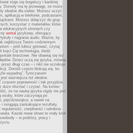
świat staje się bogatszy i bardziej
y. Dorosły ma tę przewagę, że może
y idealne dla siebie. Możesz uczyć
em, aplikacją w telefonie, podcastami,
siążkami. Możesz dołączyć do grup
ych, korzystać z materiałów, które
na edukacyjnych stronach czy
czny
wortal
językowy, oferujący
rtykuły i nagrania audio. Ważne, by
jak najbliższa Twoim codziennym
niom – jeśli lubisz gotować, czytaj
li kręci Cię technologia, śledź
portale branżowe. Nie obawiaj się też
błędów. Dzieci uczą się języka, mówiąc
 przez długi czas – i nikt nie oczekuje
kcji. Dorośli często blokują się, bo
e „źle wypadną”. Tymczasem
jest ważniejsza niż idealna
 czasem poprawność i tak przyjdzie,
sz dużo słuchać i czytać. Na koniec
ślić, że na naukę języka nigdy nie jest
 osoby, które zaczynają po
e, pięćdziesiątce, a nawet na
 i osiągają zaskakujące rezultaty.
 regularność, cierpliwość i odrobina
świata. Każde nowe słowo to mały krok
swobody – w podróży, pracy i
życiu.