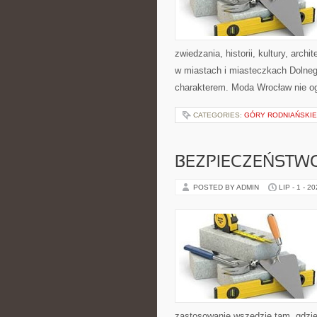
zwiedzania, historii, kultury, arch
w miastach i miasteczkach Dolnego
charakterem. Moda Wrocław nie og
CATEGORIES:
GÓRY RODNIAŃSKIE 
BEZPIECZEŃSTW
POSTED BY ADMIN
LIP - 1 - 2
zastosowanie wszędzie tam, gdzie