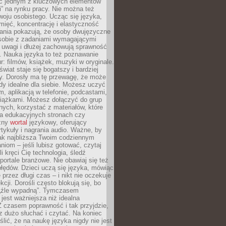
ięc jednym z kluczowych elementów
i” na rynku pracy. Nie można też
oju osobistego. Ucząc się języka,
ięć, koncentrację i elastyczność
ania pokazują, że osoby dwujęzyczne
 sobie z zadaniami wymagającymi
 uwagi i dłużej zachowują sprawność
ą. Nauka języka to też poznawanie
r: filmów, książek, muzyki w oryginale.
świat staje się bogatszy i bardziej
y. Dorosły ma tę przewagę, że może
y idealne dla siebie. Możesz uczyć
em, aplikacją w telefonie, podcastami,
siążkami. Możesz dołączyć do grup
ych, korzystać z materiałów, które
na edukacyjnych stronach czy
czny
wortal
językowy, oferujący
rtykuły i nagrania audio. Ważne, by
jak najbliższa Twoim codziennym
niom – jeśli lubisz gotować, czytaj
li kręci Cię technologia, śledź
portale branżowe. Nie obawiaj się też
błędów. Dzieci uczą się języka, mówiąc
 przez długi czas – i nikt nie oczekuje
kcji. Dorośli często blokują się, bo
e „źle wypadną”. Tymczasem
jest ważniejsza niż idealna
 czasem poprawność i tak przyjdzie,
sz dużo słuchać i czytać. Na koniec
ślić, że na naukę języka nigdy nie jest