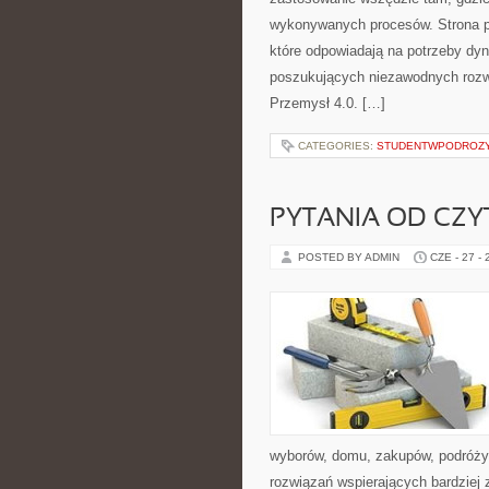
wykonywanych procesów. Strona pre
które odpowiadają na potrzeby dyn
poszukujących niezawodnych rozw
Przemysł 4.0. […]
CATEGORIES:
STUDENTWPODROZ
PYTANIA OD CZ
POSTED BY ADMIN
CZE - 27 -
wyborów, domu, zakupów, podróży, 
rozwiązań wspierających bardziej 