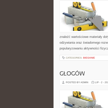
znaleźć wartościowe materiały dot
odżywiania oraz świadomego rozwij
popularyzowaniu aktywności fizyc
CATEGORIES:
BIEGANIE
GŁOGÓW
POSTED BY ADMIN
LIP - 2 - 2