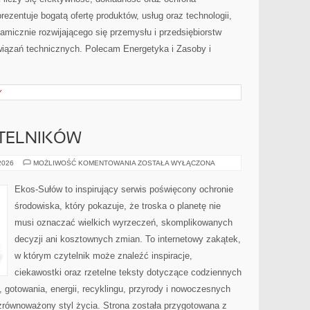
zentuje bogatą ofertę produktów, usług oraz technologii,
amicznie rozwijającego się przemysłu i przedsiębiorstw
iązań technicznych. Polecam Energetyka i Zasoby i
Y
YTELNIKÓW
PYTANIA
 2026
MOŻLIWOŚĆ KOMENTOWANIA
ZOSTAŁA WYŁĄCZONA
OD
CZYTELNIKÓW
Ekos-Sułów to inspirujący serwis poświęcony ochronie
środowiska, który pokazuje, że troska o planetę nie
musi oznaczać wielkich wyrzeczeń, skomplikowanych
decyzji ani kosztownych zmian. To internetowy zakątek,
w którym czytelnik może znaleźć inspiracje,
ciekawostki oraz rzetelne teksty dotyczące codziennych
gotowania, energii, recyklingu, przyrody i nowoczesnych
zrównoważony styl życia. Strona została przygotowana z