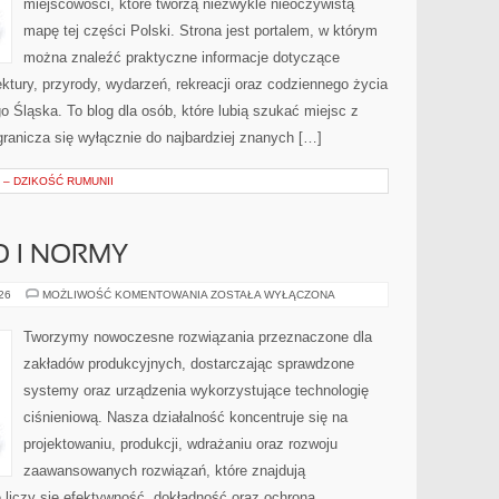
miejscowości, które tworzą niezwykle nieoczywistą
mapę tej części Polski. Strona jest portalem, w którym
można znaleźć praktyczne informacje dotyczące
itektury, przyrody, wydarzeń, rekreacji oraz codziennego życia
 Śląska. To blog dla osób, które lubią szukać miejsc z
ranicza się wyłącznie do najbardziej znanych […]
– DZIKOŚĆ RUMUNII
O I NORMY
BEZPIECZEŃSTWO
026
MOŻLIWOŚĆ KOMENTOWANIA
ZOSTAŁA WYŁĄCZONA
I
NORMY
Tworzymy nowoczesne rozwiązania przeznaczone dla
zakładów produkcyjnych, dostarczając sprawdzone
systemy oraz urządzenia wykorzystujące technologię
ciśnieniową. Nasza działalność koncentruje się na
projektowaniu, produkcji, wdrażaniu oraz rozwoju
zaawansowanych rozwiązań, które znajdują
 liczy się efektywność, dokładność oraz ochrona