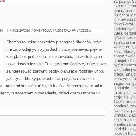
CJE
za późno. Są
czterdziestc
emeryturze –
Kluczem jest
ciekawości 
do większej 
codziennym 
INDIE
026
MOŻLIWOŚĆ KOMENTOWANIA
ZOSTAŁA WYŁĄCZONA
Wielu osobo
głównie ze s
Cherrish to pełna pomysłów przestrzeń dla osób, które
Tymczasem d
wrócić do j
marzą o kolejnych wyjazdach i chcą poznawać piękne
zera. Masz 
znasz swoje
zakątki bez pośpiechu, z ciekawością i otwartością na
umiejętność
nowe doświadczenia. To serwis podróżniczy, który może
być skuteczn
w szkolnej ł
zainteresować zarówno osoby planujące rodzinny urlop,
praca. Znajo
jak i tych, którzy po prostu lubią czytać o świecie,
lepszych st
zagranicznyc
torii oraz codzienności różnych krajów. Strona łączy w sobie
globalnie – 
mieć klientó
zystępnym sposobem opowiadania, dzięki czemu można tu
staje się w
Twojej „mark
pominąć rozw
ćwiczysz pam
umysłu. Bad
lepiej radzą
przełączania
intelektualn
nowych kultu