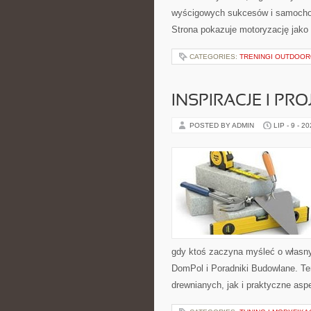
wyścigowych sukcesów i samochodó
Strona pokazuje motoryzację jako
CATEGORIES:
TRENINGI OUTDOO
INSPIRACJE I PR
POSTED BY ADMIN
LIP - 9 - 2
gdy ktoś zaczyna myśleć o własn
DomPol i Poradniki Budowlane. T
drewnianych, jak i praktyczne aspe