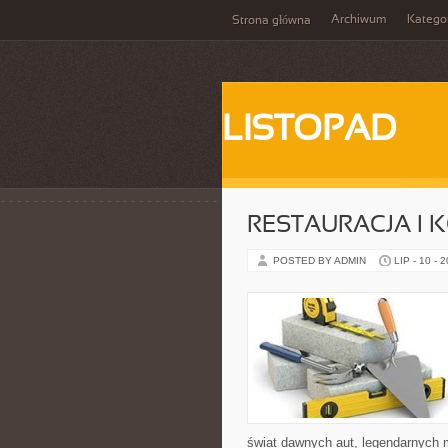
Archiwum
Katego
Strona główna
LISTOPAD
RESTAURACJA I
POSTED BY ADMIN
LIP - 10 - 
świat dawnych aut, legendarnych 