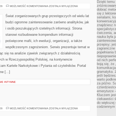
Dzięki temu 
zróżnicowan
BROŃ
026
MOŻLIWOŚĆ KOMENTOWANIA
ZOSTAŁA WYŁĄCZONA
I
dobrać metod
PRZEMOC
się z lektor
Świat zorganizowanych grup przestępczych od wielu lat
serialami, k
konwersacyjn
budzi ogromne zainteresowanie zarówno analityków, jak
znajdziesz 
i osób poszukujących rzetelnych informacji. Strona
specjalisty
ćwiczenia, a
stanowi rozbudowane kompendium informacji
nauka była 
zainteresowa
poświęcone mafii, ich ewolucji, organizacji, a także
przepisy; jeś
współczesnym zagrożeniom. Serwis prezentuje temat w
zagraniczne 
popełniania 
ąc się na analizie zjawisk związanych z działalnością
niepoprawnie
ch w Rzeczypospolitej Polskiej, na kontynencie
od nich perfe
boją się, ż
cam Kartele Narkotykowe i Pytania od czytelników. Portal
komunikacja 
gramatyka. Z
ane […]
jeśli będzie
warto podkre
WIE INTYMNE
za późno. Są
czterdziestc
emeryturze –
Kluczem jest
ciekawości 
do większej 
codziennym 
TRENING
026
MOŻLIWOŚĆ KOMENTOWANIA
ZOSTAŁA WYŁĄCZONA
SIŁOWY