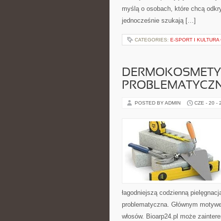
myślą o osobach, które chcą odk
jednocześnie szukają […]
CATEGORIES:
E-SPORT I KULTURA
DERMOKOSMETYK
PROBLEMATYCZ
POSTED BY ADMIN
CZE - 20 -
łagodniejszą codzienną pielęgnac
problematyczna. Głównym motywem 
włosów. Bioarp24.pl może zainte