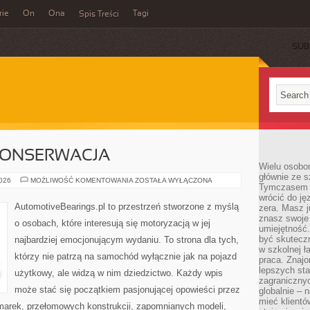
rie
On
Ona
Tagi
Spis Treści
SUB
 KONSERWACJA
Wielu osobo
głównie ze s
RESTAURACJA
2026
MOŻLIWOŚĆ KOMENTOWANIA
ZOSTAŁA WYŁĄCZONA
Tymczasem d
I
KONSERWACJA
wrócić do j
AutomotiveBearings.pl to przestrzeń stworzone z myślą
zera. Masz 
znasz swoje
o osobach, które interesują się motoryzacją w jej
umiejętność
być skuteczn
najbardziej emocjonującym wydaniu. To strona dla tych,
w szkolnej ł
którzy nie patrzą na samochód wyłącznie jak na pojazd
praca. Znajo
lepszych st
użytkowy, ale widzą w nim dziedzictwo. Każdy wpis
zagranicznyc
może stać się początkiem pasjonującej opowieści przez
globalnie – 
mieć klientó
marek, przełomowych konstrukcji, zapomnianych modeli,