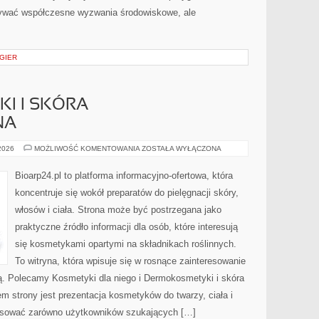
rywać współczesne wyzwania środowiskowe, ale
 GIER
I I SKÓRA
NA
DERMOKOSMETYKI
 2026
MOŻLIWOŚĆ KOMENTOWANIA
ZOSTAŁA WYŁĄCZONA
I
SKÓRA
PROBLEMATYCZNA
Bioarp24.pl to platforma informacyjno-ofertowa, która
koncentruje się wokół preparatów do pielęgnacji skóry,
włosów i ciała. Strona może być postrzegana jako
praktyczne źródło informacji dla osób, które interesują
się kosmetykami opartymi na składnikach roślinnych.
To witryna, która wpisuje się w rosnące zainteresowanie
ją. Polecamy Kosmetyki dla niego i Dermokosmetyki i skóra
strony jest prezentacja kosmetyków do twarzy, ciała i
resować zarówno użytkowników szukających […]