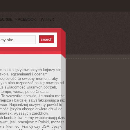
SCRIBE
FACEBOOK
TWITTER
m nauka języków obcych kojarzy się
zkołą, egzaminami i ocenami.
orosłość to świetny moment, aby
ęzyka albo rozpocząć naukę nowego od
już świadomość własnych potrzeb,
 tempo, wiesz, po co Ci dana
. To wszystko sprawia, że nauka może
iejsza i bardziej satysfakcjonująca niż
awce. Najbardziej oczywisty powód to
mość języka obcego otwiera drzwi do
anowisk, wyższych zarobków,
h kontraktów. Firmy współpracują dziś
nawet, jeśli pracujesz z Polski, możesz
w z Niemiec, Francji czy USA. Język