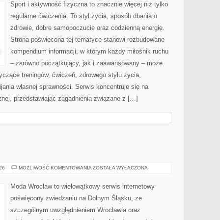
Sport i aktywność fizyczna to znacznie więcej niż tylko
regularne ćwiczenia. To styl życia, sposób dbania o
zdrowie, dobre samopoczucie oraz codzienną energię.
Strona poświęcona tej tematyce stanowi rozbudowane
kompendium informacji, w którym każdy miłośnik ruchu
– zarówno początkujący, jak i zaawansowany – może
yczące treningów, ćwiczeń, zdrowego stylu życia,
ania własnej sprawności. Serwis koncentruje się na
znej, przedstawiając zagadnienia związane z […]
GŁOGÓW
026
MOŻLIWOŚĆ KOMENTOWANIA
ZOSTAŁA WYŁĄCZONA
Moda Wrocław to wielowątkowy serwis internetowy
poświęcony zwiedzaniu na Dolnym Śląsku, ze
szczególnym uwzględnieniem Wrocławia oraz