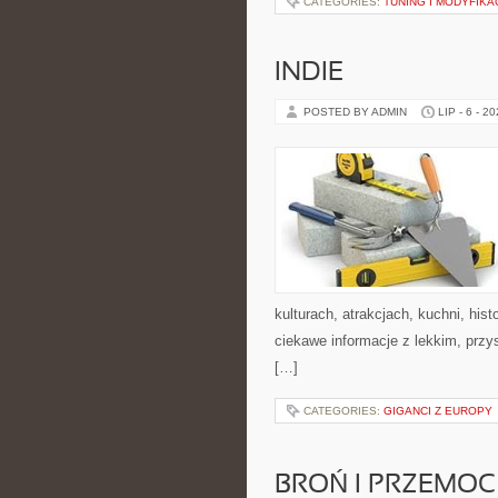
CATEGORIES:
TUNING I MODYFIKA
INDIE
POSTED BY ADMIN
LIP - 6 - 2
kulturach, atrakcjach, kuchni, his
ciekawe informacje z lekkim, pr
[…]
CATEGORIES:
GIGANCI Z EUROPY
BROŃ I PRZEMOC