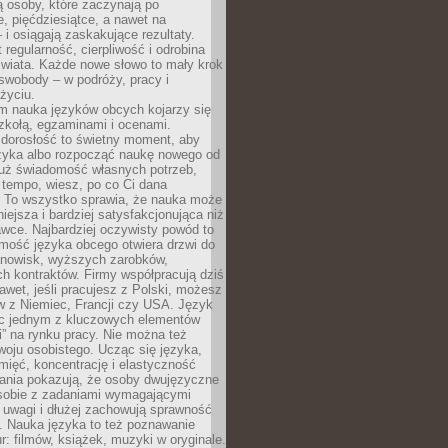
 osoby, które zaczynają po
e, pięćdziesiątce, a nawet na
 i osiągają zaskakujące rezultaty.
 regularność, cierpliwość i odrobina
świata. Każde nowe słowo to mały krok
swobody – w podróży, pracy i
życiu.
m nauka języków obcych kojarzy się
zkołą, egzaminami i ocenami.
orosłość to świetny moment, aby
ęzyka albo rozpocząć naukę nowego od
już świadomość własnych potrzeb,
 tempo, wiesz, po co Ci dana
. To wszystko sprawia, że nauka może
iejsza i bardziej satysfakcjonująca niż
awce. Najbardziej oczywisty powód to
mość języka obcego otwiera drzwi do
anowisk, wyższych zarobków,
h kontraktów. Firmy współpracują dziś
nawet, jeśli pracujesz z Polski, możesz
w z Niemiec, Francji czy USA. Język
ięc jednym z kluczowych elementów
i” na rynku pracy. Nie można też
oju osobistego. Ucząc się języka,
ięć, koncentrację i elastyczność
ania pokazują, że osoby dwujęzyczne
 sobie z zadaniami wymagającymi
 uwagi i dłużej zachowują sprawność
ą. Nauka języka to też poznawanie
r: filmów, książek, muzyki w oryginale.