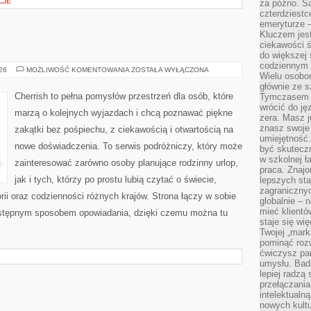
CJE
za późno. Są
czterdziestc
emeryturze –
Kluczem jest
ciekawości 
do większej 
codziennym 
INDIE
026
MOŻLIWOŚĆ KOMENTOWANIA
ZOSTAŁA WYŁĄCZONA
Wielu osobo
głównie ze s
Cherrish to pełna pomysłów przestrzeń dla osób, które
Tymczasem d
wrócić do j
marzą o kolejnych wyjazdach i chcą poznawać piękne
zera. Masz 
znasz swoje
zakątki bez pośpiechu, z ciekawością i otwartością na
umiejętność
nowe doświadczenia. To serwis podróżniczy, który może
być skuteczn
w szkolnej ł
zainteresować zarówno osoby planujące rodzinny urlop,
praca. Znajo
jak i tych, którzy po prostu lubią czytać o świecie,
lepszych st
zagranicznyc
torii oraz codzienności różnych krajów. Strona łączy w sobie
globalnie – 
mieć klientó
zystępnym sposobem opowiadania, dzięki czemu można tu
staje się w
Twojej „mark
pominąć rozw
ćwiczysz pam
umysłu. Bad
lepiej radzą
przełączania
intelektualn
nowych kultu