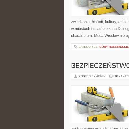
zwiedzania, historii, kultury, arch
w miastach i miasteczkach Dolnego
charakterem. Moda Wrocław nie og
CATEGORIES:
GÓRY RODNIAŃSKIE 
BEZPIECZEŃSTW
POSTED BY ADMIN
LIP - 1 - 2
zastosowanie wszędzie tam, gdzie