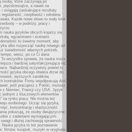
 osoby, które zaczynają po
e, pięćdziesiątce, a nawet na
 i osiągają zaskakujące rezultaty.
 regularność, cierpliwość i odrobina
świata. Każde nowe słowo to mały krok
swobody – w podróży, pracy i
życiu.
m nauka języków obcych kojarzy się
zkołą, egzaminami i ocenami.
orosłość to świetny moment, aby
ęzyka albo rozpocząć naukę nowego od
już świadomość własnych potrzeb,
 tempo, wiesz, po co Ci dana
. To wszystko sprawia, że nauka może
iejsza i bardziej satysfakcjonująca niż
awce. Najbardziej oczywisty powód to
mość języka obcego otwiera drzwi do
anowisk, wyższych zarobków,
h kontraktów. Firmy współpracują dziś
nawet, jeśli pracujesz z Polski, możesz
w z Niemiec, Francji czy USA. Język
ięc jednym z kluczowych elementów
i” na rynku pracy. Nie można też
oju osobistego. Ucząc się języka,
ięć, koncentrację i elastyczność
ania pokazują, że osoby dwujęzyczne
 sobie z zadaniami wymagającymi
 uwagi i dłużej zachowują sprawność
ą. Nauka języka to też poznawanie
r: filmów, książek, muzyki w oryginale.