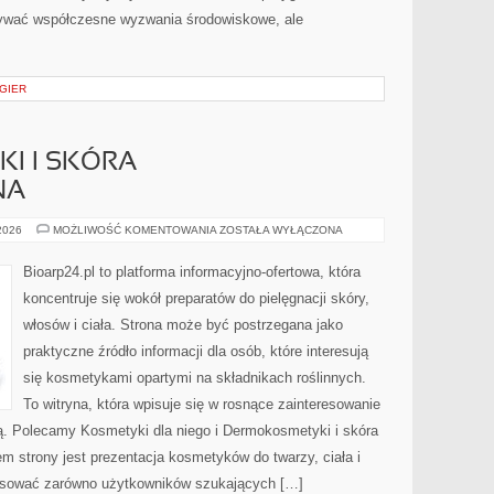
rywać współczesne wyzwania środowiskowe, ale
 GIER
I I SKÓRA
NA
DERMOKOSMETYKI
 2026
MOŻLIWOŚĆ KOMENTOWANIA
ZOSTAŁA WYŁĄCZONA
I
SKÓRA
PROBLEMATYCZNA
Bioarp24.pl to platforma informacyjno-ofertowa, która
koncentruje się wokół preparatów do pielęgnacji skóry,
włosów i ciała. Strona może być postrzegana jako
praktyczne źródło informacji dla osób, które interesują
się kosmetykami opartymi na składnikach roślinnych.
To witryna, która wpisuje się w rosnące zainteresowanie
ją. Polecamy Kosmetyki dla niego i Dermokosmetyki i skóra
strony jest prezentacja kosmetyków do twarzy, ciała i
resować zarówno użytkowników szukających […]