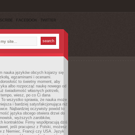
SCRIBE
FACEBOOK
TWITTER
m nauka języków obcych kojarzy się
zkołą, egzaminami i ocenami.
orosłość to świetny moment, aby
ęzyka albo rozpocząć naukę nowego od
już świadomość własnych potrzeb,
 tempo, wiesz, po co Ci dana
. To wszystko sprawia, że nauka może
iejsza i bardziej satysfakcjonująca niż
awce. Najbardziej oczywisty powód to
mość języka obcego otwiera drzwi do
anowisk, wyższych zarobków,
h kontraktów. Firmy współpracują dziś
nawet, jeśli pracujesz z Polski, możesz
w z Niemiec, Francji czy USA. Język