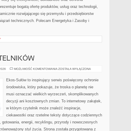
zentuje bogatą ofertę produktów, usług oraz technologii,
amicznie rozwijającego się przemysłu i przedsiębiorstw
iązań technicznych. Polecam Energetyka i Zasoby i
Y
YTELNIKÓW
PYTANIA
 2026
MOŻLIWOŚĆ KOMENTOWANIA
ZOSTAŁA WYŁĄCZONA
OD
CZYTELNIKÓW
Ekos-Sułów to inspirujący serwis poświęcony ochronie
środowiska, który pokazuje, że troska o planetę nie
musi oznaczać wielkich wyrzeczeń, skomplikowanych
decyzji ani kosztownych zmian. To internetowy zakątek,
w którym czytelnik może znaleźć inspiracje,
ciekawostki oraz rzetelne teksty dotyczące codziennych
gotowania, energii, recyklingu, przyrody i nowoczesnych
zrównoważony styl życia. Strona została przygotowana z