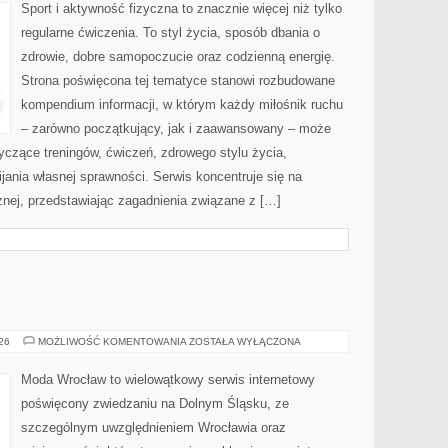
Sport i aktywność fizyczna to znacznie więcej niż tylko
regularne ćwiczenia. To styl życia, sposób dbania o
zdrowie, dobre samopoczucie oraz codzienną energię.
Strona poświęcona tej tematyce stanowi rozbudowane
kompendium informacji, w którym każdy miłośnik ruchu
– zarówno początkujący, jak i zaawansowany – może
yczące treningów, ćwiczeń, zdrowego stylu życia,
ania własnej sprawności. Serwis koncentruje się na
znej, przedstawiając zagadnienia związane z […]
GŁOGÓW
026
MOŻLIWOŚĆ KOMENTOWANIA
ZOSTAŁA WYŁĄCZONA
Moda Wrocław to wielowątkowy serwis internetowy
poświęcony zwiedzaniu na Dolnym Śląsku, ze
szczególnym uwzględnieniem Wrocławia oraz