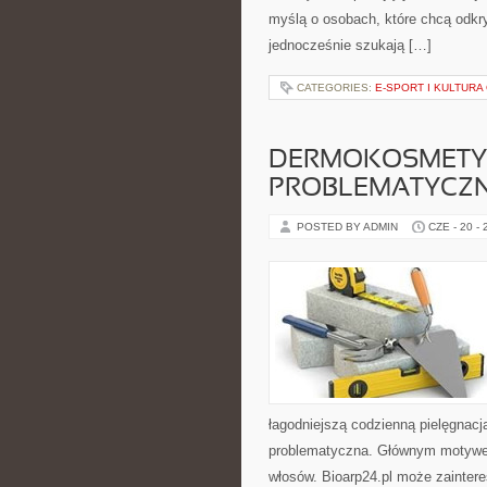
myślą o osobach, które chcą odk
jednocześnie szukają […]
CATEGORIES:
E-SPORT I KULTURA
DERMOKOSMETYK
PROBLEMATYCZ
POSTED BY ADMIN
CZE - 20 -
łagodniejszą codzienną pielęgnac
problematyczna. Głównym motywem 
włosów. Bioarp24.pl może zainte