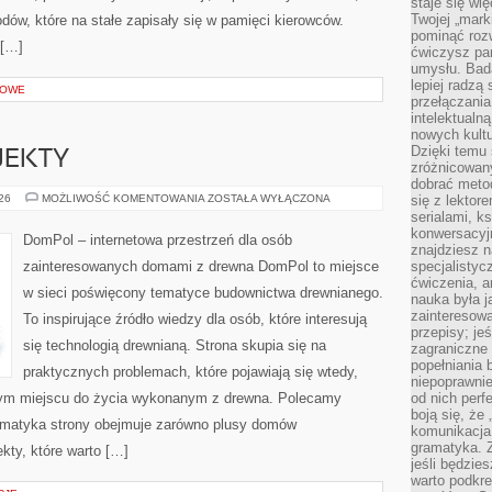
staje się w
Twojej „mark
w, które na stałe zapisały się w pamięci kierowców.
pominąć rozw
 […]
ćwiczysz pam
umysłu. Bad
lepiej radzą
ROWE
przełączania
intelektualn
nowych kultu
Dzięki temu 
OJEKTY
zróżnicowan
dobrać metod
INSPIRACJE
026
MOŻLIWOŚĆ KOMENTOWANIA
ZOSTAŁA WYŁĄCZONA
się z lektor
I
serialami, k
PROJEKTY
konwersacyjn
DomPol – internetowa przestrzeń dla osób
znajdziesz 
zainteresowanych domami z drewna DomPol to miejsce
specjalisty
ćwiczenia, a
w sieci poświęcony tematyce budownictwa drewnianego.
nauka była 
zainteresowa
To inspirujące źródło wiedzy dla osób, które interesują
przepisy; jeś
się technologią drewnianą. Strona skupia się na
zagraniczne 
popełniania 
praktycznych problemach, które pojawiają się wtedy,
niepoprawnie
ym miejscu do życia wykonanym z drewna. Polecamy
od nich perfe
boją się, ż
ematyka strony obejmuje zarówno plusy domów
komunikacja 
gramatyka. Z
kty, które warto […]
jeśli będzie
warto podkre