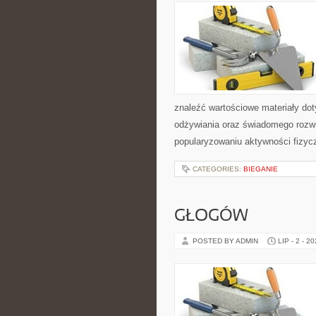
znaleźć wartościowe materiały dot
odżywiania oraz świadomego rozwij
popularyzowaniu aktywności fizyc
CATEGORIES:
BIEGANIE
GŁOGÓW
POSTED BY ADMIN
LIP - 2 - 2