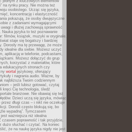
ięc jednym z kluczowych elementów
i” na rynku pracy. Nie można też
oju osobistego. Ucząc się języka,
ięć, koncentrację i elastyczność
ania pokazują, że osoby dwujęzyczne
 sobie z zadaniami wymagającymi
 uwagi i dłużej zachowują sprawność
ą. Nauka języka to też poznawanie
r: filmów, książek, muzyki w oryginale.
świat staje się bogatszy i bardziej
y. Dorosły ma tę przewagę, że może
y idealne dla siebie. Możesz uczyć
em, aplikacją w telefonie, podcastami,
siążkami. Możesz dołączyć do grup
ych, korzystać z materiałów, które
na edukacyjnych stronach czy
czny
wortal
językowy, oferujący
rtykuły i nagrania audio. Ważne, by
jak najbliższa Twoim codziennym
niom – jeśli lubisz gotować, czytaj
li kręci Cię technologia, śledź
portale branżowe. Nie obawiaj się też
błędów. Dzieci uczą się języka, mówiąc
 przez długi czas – i nikt nie oczekuje
kcji. Dorośli często blokują się, bo
e „źle wypadną”. Tymczasem
jest ważniejsza niż idealna
 czasem poprawność i tak przyjdzie,
sz dużo słuchać i czytać. Na koniec
ślić, że na naukę języka nigdy nie jest