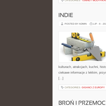
CATEGORIES:
TUNING I MODYFIKA
INDIE
POSTED BY ADMIN
LIP - 6 - 2
kulturach, atrakcjach, kuchni, his
ciekawe informacje z lekkim, pr
[…]
CATEGORIES:
GIGANCI Z EUROPY
BROŃ I PRZEMOC