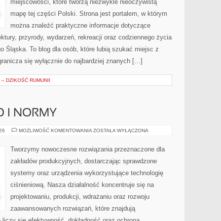
miejscowości, które tworzą niezwykle nieoczywistą
mapę tej części Polski. Strona jest portalem, w którym
można znaleźć praktyczne informacje dotyczące
itektury, przyrody, wydarzeń, rekreacji oraz codziennego życia
 Śląska. To blog dla osób, które lubią szukać miejsc z
ranicza się wyłącznie do najbardziej znanych […]
– DZIKOŚĆ RUMUNII
O I NORMY
BEZPIECZEŃSTWO
026
MOŻLIWOŚĆ KOMENTOWANIA
ZOSTAŁA WYŁĄCZONA
I
NORMY
Tworzymy nowoczesne rozwiązania przeznaczone dla
zakładów produkcyjnych, dostarczając sprawdzone
systemy oraz urządzenia wykorzystujące technologię
ciśnieniową. Nasza działalność koncentruje się na
projektowaniu, produkcji, wdrażaniu oraz rozwoju
zaawansowanych rozwiązań, które znajdują
 liczy się efektywność, dokładność oraz ochrona