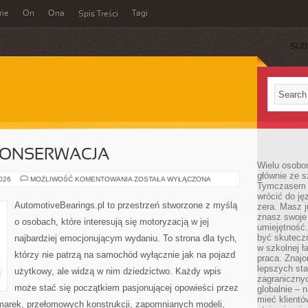
rie
On
Ona
Tagi
Spis Treści
SUB
 KONSERWACJA
Wielu osobo
głównie ze s
RESTAURACJA
2026
MOŻLIWOŚĆ KOMENTOWANIA
ZOSTAŁA WYŁĄCZONA
Tymczasem d
I
KONSERWACJA
wrócić do j
AutomotiveBearings.pl to przestrzeń stworzone z myślą
zera. Masz 
znasz swoje
o osobach, które interesują się motoryzacją w jej
umiejętność
być skuteczn
najbardziej emocjonującym wydaniu. To strona dla tych,
w szkolnej ł
którzy nie patrzą na samochód wyłącznie jak na pojazd
praca. Znajo
lepszych st
użytkowy, ale widzą w nim dziedzictwo. Każdy wpis
zagranicznyc
może stać się początkiem pasjonującej opowieści przez
globalnie – 
mieć klientó
marek, przełomowych konstrukcji, zapomnianych modeli,