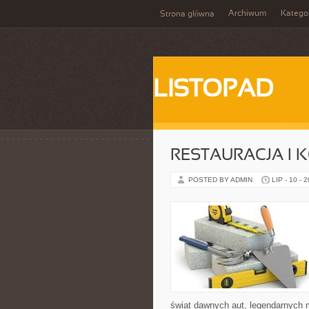
Archiwum
Katego
Strona główna
LISTOPAD
RESTAURACJA I
POSTED BY ADMIN
LIP - 10 - 
świat dawnych aut, legendarnych 