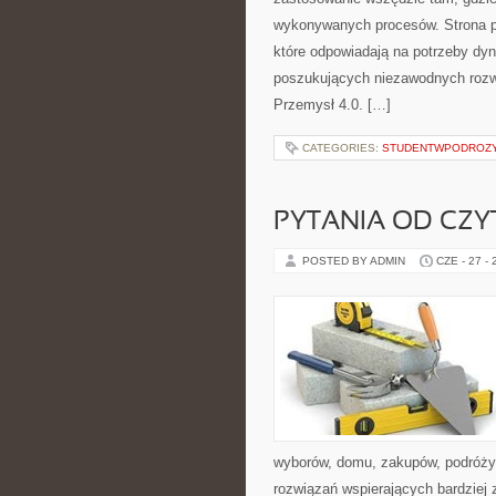
wykonywanych procesów. Strona pre
które odpowiadają na potrzeby dyn
poszukujących niezawodnych rozw
Przemysł 4.0. […]
CATEGORIES:
STUDENTWPODROZ
PYTANIA OD CZ
POSTED BY ADMIN
CZE - 27 -
wyborów, domu, zakupów, podróży, 
rozwiązań wspierających bardziej 