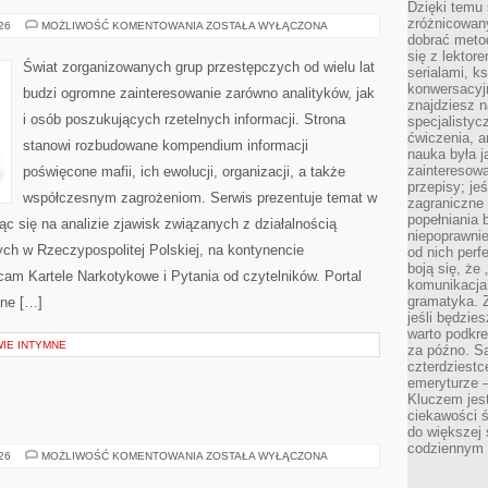
Dzięki temu 
zróżnicowan
BROŃ
026
MOŻLIWOŚĆ KOMENTOWANIA
ZOSTAŁA WYŁĄCZONA
I
dobrać metod
PRZEMOC
się z lektor
Świat zorganizowanych grup przestępczych od wielu lat
serialami, k
konwersacyjn
budzi ogromne zainteresowanie zarówno analityków, jak
znajdziesz 
i osób poszukujących rzetelnych informacji. Strona
specjalisty
ćwiczenia, a
stanowi rozbudowane kompendium informacji
nauka była 
zainteresowa
poświęcone mafii, ich ewolucji, organizacji, a także
przepisy; jeś
współczesnym zagrożeniom. Serwis prezentuje temat w
zagraniczne 
popełniania 
ąc się na analizie zjawisk związanych z działalnością
niepoprawnie
ch w Rzeczypospolitej Polskiej, na kontynencie
od nich perfe
boją się, ż
cam Kartele Narkotykowe i Pytania od czytelników. Portal
komunikacja 
gramatyka. Z
ane […]
jeśli będzie
warto podkre
WIE INTYMNE
za późno. Są
czterdziestc
emeryturze –
Kluczem jest
ciekawości 
do większej 
codziennym 
TRENING
026
MOŻLIWOŚĆ KOMENTOWANIA
ZOSTAŁA WYŁĄCZONA
SIŁOWY