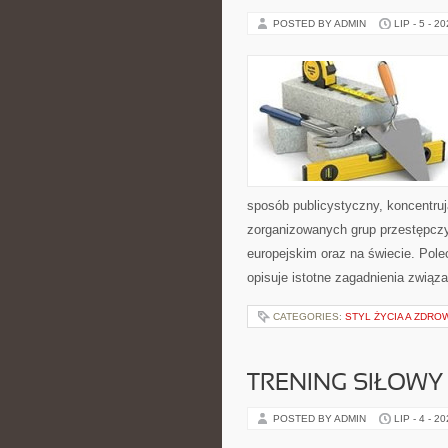
POSTED BY ADMIN
LIP - 5 - 2
sposób publicystyczny, koncentruj
zorganizowanych grup przestępczy
europejskim oraz na świecie. Pole
opisuje istotne zagadnienia związ
CATEGORIES:
STYL ŻYCIA A ZDRO
TRENING SIŁOWY
POSTED BY ADMIN
LIP - 4 - 2