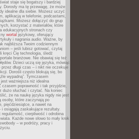
świat staje się bogatszy i bardziej
y. Dorosły ma tę przewagę, że może
y idealne dla siebie. Możesz uczyć
em, aplikacją w telefonie, podcastami,
siążkami. Możesz dołączyć do grup
ych, korzystać z materiałów, które
na edukacyjnych stronach czy
czny
wortal
językowy, oferujący
rtykuły i nagrania audio. Ważne, by
jak najbliższa Twoim codziennym
niom – jeśli lubisz gotować, czytaj
li kręci Cię technologia, śledź
portale branżowe. Nie obawiaj się też
błędów. Dzieci uczą się języka, mówiąc
 przez długi czas – i nikt nie oczekuje
kcji. Dorośli często blokują się, bo
e „źle wypadną”. Tymczasem
jest ważniejsza niż idealna
 czasem poprawność i tak przyjdzie,
sz dużo słuchać i czytać. Na koniec
ślić, że na naukę języka nigdy nie jest
 osoby, które zaczynają po
e, pięćdziesiątce, a nawet na
 i osiągają zaskakujące rezultaty.
 regularność, cierpliwość i odrobina
świata. Każde nowe słowo to mały krok
swobody – w podróży, pracy i
życiu.