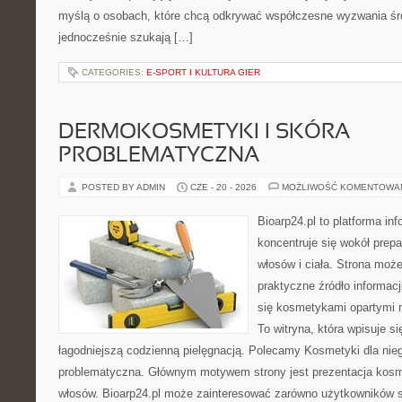
myślą o osobach, które chcą odkrywać współczesne wyzwania śr
jednocześnie szukają […]
CATEGORIES:
E-SPORT I KULTURA GIER
DERMOKOSMETYKI I SKÓRA
PROBLEMATYCZNA
POSTED BY ADMIN
CZE - 20 - 2026
MOŻLIWOŚĆ KOMENTOWA
Bioarp24.pl to platforma in
koncentruje się wokół prepa
włosów i ciała. Strona moż
praktyczne źródło informacji
się kosmetykami opartymi n
To witryna, która wpisuje s
łagodniejszą codzienną pielęgnacją. Polecamy Kosmetyki dla nie
problematyczna. Głównym motywem strony jest prezentacja kosme
włosów. Bioarp24.pl może zainteresować zarówno użytkowników 