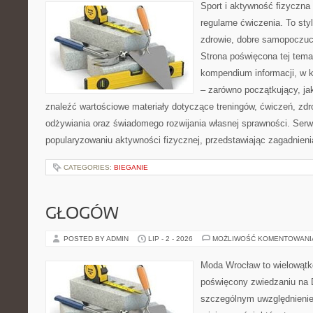
Sport i aktywność fizyczna 
regularne ćwiczenia. To sty
zdrowie, dobre samopoczuci
Strona poświęcona tej tem
kompendium informacji, w k
– zarówno początkujący, j
znaleźć wartościowe materiały dotyczące treningów, ćwiczeń, zdr
odżywiania oraz świadomego rozwijania własnej sprawności. Serwi
popularyzowaniu aktywności fizycznej, przedstawiając zagadnien
CATEGORIES:
BIEGANIE
GŁOGÓW
POSTED BY ADMIN
LIP - 2 - 2026
MOŻLIWOŚĆ KOMENTOWAN
Moda Wrocław to wielowątk
poświęcony zwiedzaniu na 
szczególnym uwzględnieni