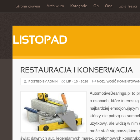
Archiwum
Kategorie
On
Ona
Strona główna
Spis Treści
LISTOPAD
RESTAURACJA I KONSERWACJA
POSTED BY ADMIN
LIP - 10 - 2026
MOŻLIWOŚĆ KOMENTOWAN
AutomotiveBearings.pl to p
o osobach, które interesują
najbardziej emocjonującym 
którzy nie patrzą na samoc
użytkowy, ale widzą w nim 
może stać się początkiem p
świat dawnych aut, legendarnych marek, przełomowych konstrukc