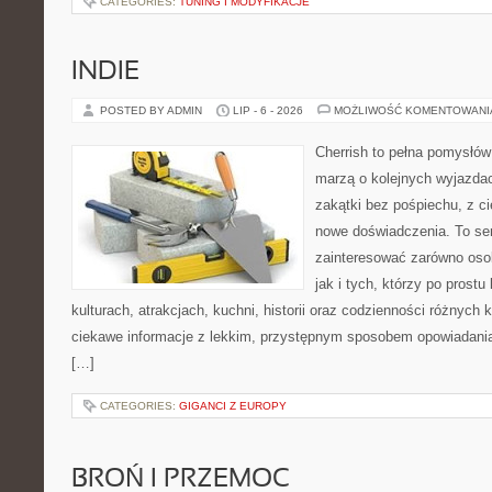
CATEGORIES:
TUNING I MODYFIKACJE
INDIE
POSTED BY ADMIN
LIP - 6 - 2026
MOŻLIWOŚĆ KOMENTOWAN
Cherrish to pełna pomysłów 
marzą o kolejnych wyjazda
zakątki bez pośpiechu, z ci
nowe doświadczenia. To ser
zainteresować zarówno osob
jak i tych, którzy po prostu
kulturach, atrakcjach, kuchni, historii oraz codzienności różnych 
ciekawe informacje z lekkim, przystępnym sposobem opowiadani
[…]
CATEGORIES:
GIGANCI Z EUROPY
BROŃ I PRZEMOC