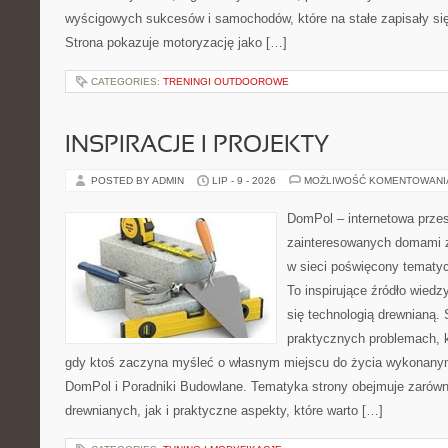
wyścigowych sukcesów i samochodów, które na stałe zapisały si
Strona pokazuje motoryzację jako […]
CATEGORIES:
TRENINGI OUTDOOROWE
INSPIRACJE I PROJEKTY
POSTED BY ADMIN
LIP - 9 - 2026
MOŻLIWOŚĆ KOMENTOWAN
DomPol – internetowa przes
zainteresowanych domami 
w sieci poświęcony tematy
To inspirujące źródło wiedzy
się technologią drewnianą. 
praktycznych problemach, k
gdy ktoś zaczyna myśleć o własnym miejscu do życia wykonany
DomPol i Poradniki Budowlane. Tematyka strony obejmuje zarów
drewnianych, jak i praktyczne aspekty, które warto […]