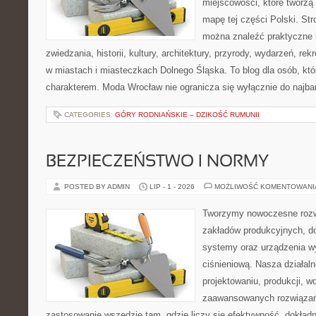
miejscowości, które tworzą
mapę tej części Polski. Str
można znaleźć praktyczne 
zwiedzania, historii, kultury, architektury, przyrody, wydarzeń, re
w miastach i miasteczkach Dolnego Śląska. To blog dla osób, któ
charakterem. Moda Wrocław nie ogranicza się wyłącznie do najba
CATEGORIES:
GÓRY RODNIAŃSKIE – DZIKOŚĆ RUMUNII
BEZPIECZEŃSTWO I NORMY
POSTED BY ADMIN
LIP - 1 - 2026
MOŻLIWOŚĆ KOMENTOWAN
Tworzymy nowoczesne rozw
zakładów produkcyjnych, d
systemy oraz urządzenia w
ciśnieniową. Nasza działaln
projektowaniu, produkcji, w
zaawansowanych rozwiązań,
zastosowanie wszędzie tam, gdzie liczy się efektywność, dokład