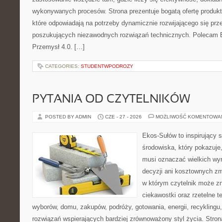
wykonywanych procesów. Strona prezentuje bogatą ofertę produktó
które odpowiadają na potrzeby dynamicznie rozwijającego się prz
poszukujących niezawodnych rozwiązań technicznych. Polecam E
Przemysł 4.0. […]
CATEGORIES:
STUDENTWPODROZY
PYTANIA OD CZYTELNIKÓW
POSTED BY ADMIN
CZE - 27 - 2026
MOŻLIWOŚĆ KOMENTOWA
Ekos-Sułów to inspirujący 
środowiska, który pokazuje,
musi oznaczać wielkich wy
decyzji ani kosztownych zm
w którym czytelnik może zn
ciekawostki oraz rzetelne 
wyborów, domu, zakupów, podróży, gotowania, energii, recyklingu
rozwiązań wspierających bardziej zrównoważony styl życia. Stro