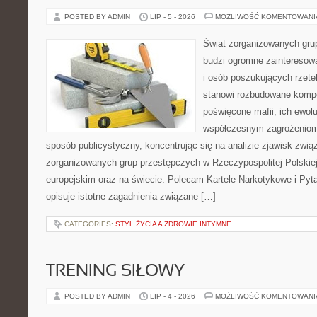
POSTED BY ADMIN
LIP - 5 - 2026
MOŻLIWOŚĆ KOMENTOWAN
Świat zorganizowanych grup
budzi ogromne zainteresowa
i osób poszukujących rzetel
stanowi rozbudowane kompe
poświęcone mafii, ich ewoluc
współczesnym zagrożeniom.
sposób publicystyczny, koncentrując się na analizie zjawisk zwią
zorganizowanych grup przestępczych w Rzeczypospolitej Polskiej
europejskim oraz na świecie. Polecam Kartele Narkotykowe i Pyta
opisuje istotne zagadnienia związane […]
CATEGORIES:
STYL ŻYCIA A ZDROWIE INTYMNE
TRENING SIŁOWY
POSTED BY ADMIN
LIP - 4 - 2026
MOŻLIWOŚĆ KOMENTOWAN