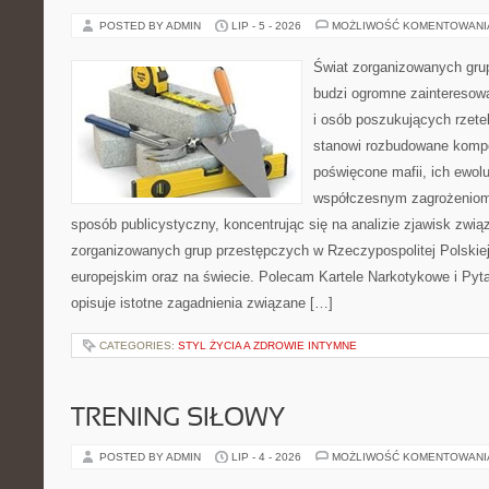
POSTED BY ADMIN
LIP - 5 - 2026
MOŻLIWOŚĆ KOMENTOWAN
Świat zorganizowanych grup
budzi ogromne zainteresowa
i osób poszukujących rzetel
stanowi rozbudowane kompe
poświęcone mafii, ich ewoluc
współczesnym zagrożeniom.
sposób publicystyczny, koncentrując się na analizie zjawisk zwią
zorganizowanych grup przestępczych w Rzeczypospolitej Polskiej
europejskim oraz na świecie. Polecam Kartele Narkotykowe i Pyta
opisuje istotne zagadnienia związane […]
CATEGORIES:
STYL ŻYCIA A ZDROWIE INTYMNE
TRENING SIŁOWY
POSTED BY ADMIN
LIP - 4 - 2026
MOŻLIWOŚĆ KOMENTOWAN