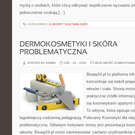
myślą o osobach, które chcą odkrywać współczesne wyzwania śr
jednocześnie szukają […]
CATEGORIES:
E-SPORT I KULTURA GIER
DERMOKOSMETYKI I SKÓRA
PROBLEMATYCZNA
POSTED BY ADMIN
CZE - 20 - 2026
MOŻLIWOŚĆ KOMENTOWA
Bioarp24.pl to platforma in
koncentruje się wokół prepa
włosów i ciała. Strona moż
praktyczne źródło informacji
się kosmetykami opartymi n
To witryna, która wpisuje s
łagodniejszą codzienną pielęgnacją. Polecamy Kosmetyki dla nie
problematyczna. Głównym motywem strony jest prezentacja kosme
włosów. Bioarp24.pl może zainteresować zarówno użytkowników 