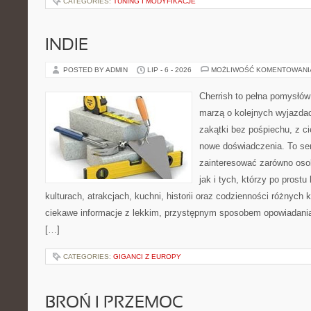
CATEGORIES:
TUNING I MODYFIKACJE
INDIE
POSTED BY ADMIN
LIP - 6 - 2026
MOŻLIWOŚĆ KOMENTOWAN
Cherrish to pełna pomysłów 
marzą o kolejnych wyjazda
zakątki bez pośpiechu, z ci
nowe doświadczenia. To ser
zainteresować zarówno osob
jak i tych, którzy po prostu
kulturach, atrakcjach, kuchni, historii oraz codzienności różnych 
ciekawe informacje z lekkim, przystępnym sposobem opowiadani
[…]
CATEGORIES:
GIGANCI Z EUROPY
BROŃ I PRZEMOC