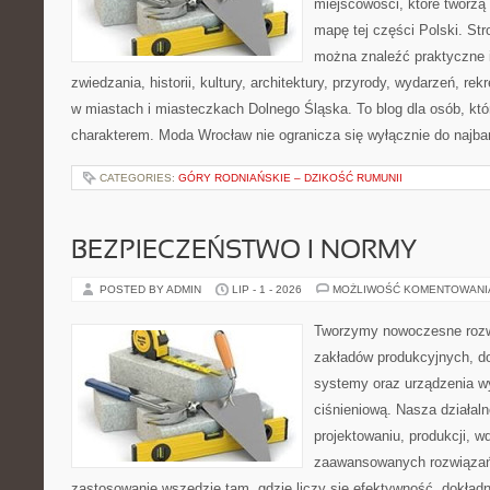
miejscowości, które tworzą
mapę tej części Polski. Str
można znaleźć praktyczne 
zwiedzania, historii, kultury, architektury, przyrody, wydarzeń, re
w miastach i miasteczkach Dolnego Śląska. To blog dla osób, któ
charakterem. Moda Wrocław nie ogranicza się wyłącznie do najba
CATEGORIES:
GÓRY RODNIAŃSKIE – DZIKOŚĆ RUMUNII
BEZPIECZEŃSTWO I NORMY
POSTED BY ADMIN
LIP - 1 - 2026
MOŻLIWOŚĆ KOMENTOWAN
Tworzymy nowoczesne rozw
zakładów produkcyjnych, d
systemy oraz urządzenia w
ciśnieniową. Nasza działaln
projektowaniu, produkcji, w
zaawansowanych rozwiązań,
zastosowanie wszędzie tam, gdzie liczy się efektywność, dokład