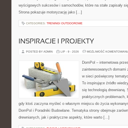
wyścigowych sukcesów i samochodów, które na stałe zapisały si
Strona pokazuje motoryzację jako […]
CATEGORIES:
TRENINGI OUTDOOROWE
INSPIRACJE I PROJEKTY
POSTED BY ADMIN
LIP - 9 - 2026
MOŻLIWOŚĆ KOMENTOWAN
DomPol – internetowa przes
zainteresowanych domami 
w sieci poświęcony tematy
To inspirujące źródło wiedzy
się technologią drewnianą. 
praktycznych problemach, k
gdy ktoś zaczyna myśleć o własnym miejscu do życia wykonany
DomPol i Poradniki Budowlane. Tematyka strony obejmuje zarów
drewnianych, jak i praktyczne aspekty, które warto […]