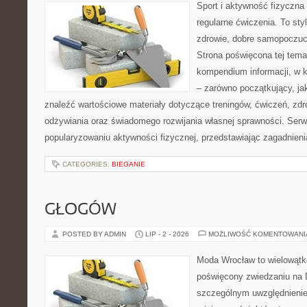
Sport i aktywność fizyczna 
regularne ćwiczenia. To sty
zdrowie, dobre samopoczuci
Strona poświęcona tej tem
kompendium informacji, w k
– zarówno początkujący, j
znaleźć wartościowe materiały dotyczące treningów, ćwiczeń, zdr
odżywiania oraz świadomego rozwijania własnej sprawności. Serwi
popularyzowaniu aktywności fizycznej, przedstawiając zagadnien
CATEGORIES:
BIEGANIE
GŁOGÓW
POSTED BY ADMIN
LIP - 2 - 2026
MOŻLIWOŚĆ KOMENTOWAN
Moda Wrocław to wielowątk
poświęcony zwiedzaniu na 
szczególnym uwzględnieni