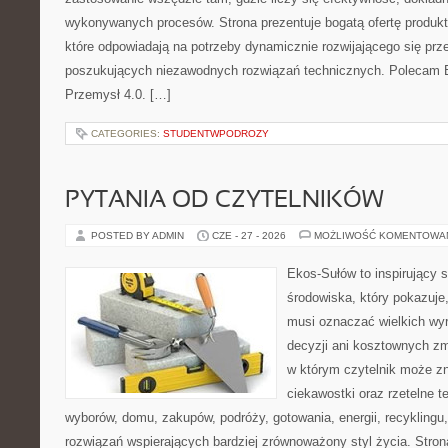
wykonywanych procesów. Strona prezentuje bogatą ofertę produktó
które odpowiadają na potrzeby dynamicznie rozwijającego się prz
poszukujących niezawodnych rozwiązań technicznych. Polecam E
Przemysł 4.0. […]
CATEGORIES:
STUDENTWPODROZY
PYTANIA OD CZYTELNIKÓW
POSTED BY ADMIN
CZE - 27 - 2026
MOŻLIWOŚĆ KOMENTOWA
Ekos-Sułów to inspirujący 
środowiska, który pokazuje,
musi oznaczać wielkich wy
decyzji ani kosztownych zm
w którym czytelnik może zn
ciekawostki oraz rzetelne 
wyborów, domu, zakupów, podróży, gotowania, energii, recyklingu
rozwiązań wspierających bardziej zrównoważony styl życia. Stro