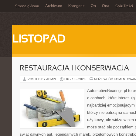
Archiwum
Kategorie
On
Ona
Strona główna
Spis Treści
LISTOPAD
RESTAURACJA I KONSERWACJA
POSTED BY ADMIN
LIP - 10 - 2026
MOŻLIWOŚĆ KOMENTOWAN
AutomotiveBearings.pl to p
o osobach, które interesują
najbardziej emocjonującym 
którzy nie patrzą na samoc
użytkowy, ale widzą w nim 
może stać się początkiem p
świat dawnych aut, legendarnych marek, przełomowych konstrukc