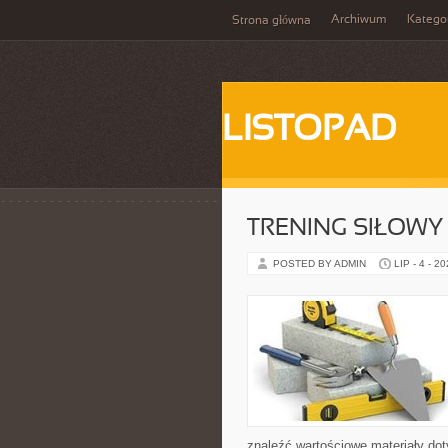
Archiwum
Katego
Strona główna
LISTOPAD
TRENING SIŁOWY
POSTED BY ADMIN
LIP - 4 - 2
znaleźć wartościowe materiały dot