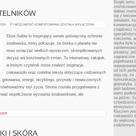
Dzięki temu 
zróżnicowan
dobrać metod
YTELNIKÓW
się z lektor
serialami, k
PYTANIA
konwersacyjn
 2026
MOŻLIWOŚĆ KOMENTOWANIA
ZOSTAŁA WYŁĄCZONA
OD
znajdziesz 
CZYTELNIKÓW
specjalisty
Ekos-Sułów to inspirujący serwis poświęcony ochronie
ćwiczenia, a
nauka była 
środowiska, który pokazuje, że troska o planetę nie
zainteresowa
musi oznaczać wielkich wyrzeczeń, skomplikowanych
przepisy; jeś
zagraniczne 
decyzji ani kosztownych zmian. To internetowy zakątek,
popełniania 
w którym czytelnik może znaleźć inspiracje,
niepoprawnie
od nich perfe
ciekawostki oraz rzetelne teksty dotyczące codziennych
boją się, ż
komunikacja 
gotowania, energii, recyklingu, przyrody i nowoczesnych
gramatyka. Z
zrównoważony styl życia. Strona została przygotowana z
jeśli będzie
warto podkre
rywać współczesne wyzwania środowiskowe, ale
za późno. Są
czterdziestc
emeryturze –
Kluczem jest
 GIER
ciekawości 
do większej 
codziennym 
I I SKÓRA