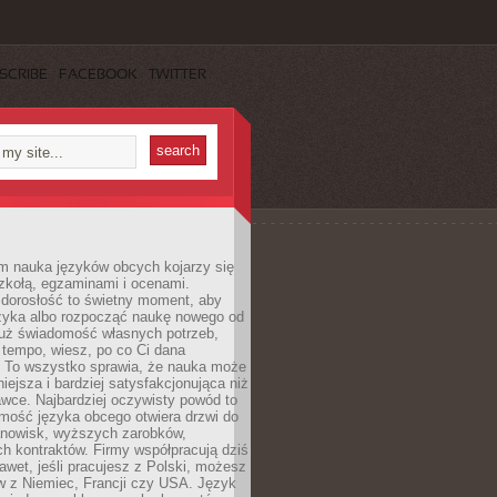
SCRIBE
FACEBOOK
TWITTER
m nauka języków obcych kojarzy się
zkołą, egzaminami i ocenami.
orosłość to świetny moment, aby
ęzyka albo rozpocząć naukę nowego od
już świadomość własnych potrzeb,
 tempo, wiesz, po co Ci dana
. To wszystko sprawia, że nauka może
iejsza i bardziej satysfakcjonująca niż
awce. Najbardziej oczywisty powód to
mość języka obcego otwiera drzwi do
anowisk, wyższych zarobków,
h kontraktów. Firmy współpracują dziś
nawet, jeśli pracujesz z Polski, możesz
w z Niemiec, Francji czy USA. Język