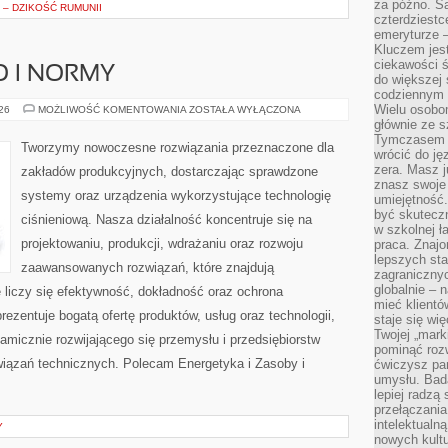
za późno. Są
– DZIKOŚĆ RUMUNII
czterdziestc
emeryturze –
Kluczem jest
ciekawości 
O I NORMY
do większej 
codziennym 
Wielu osobo
BEZPIECZEŃSTWO
026
MOŻLIWOŚĆ KOMENTOWANIA
ZOSTAŁA WYŁĄCZONA
I
głównie ze s
NORMY
Tymczasem d
Tworzymy nowoczesne rozwiązania przeznaczone dla
wrócić do j
zera. Masz 
zakładów produkcyjnych, dostarczając sprawdzone
znasz swoje
systemy oraz urządzenia wykorzystujące technologię
umiejętność
być skuteczn
ciśnieniową. Nasza działalność koncentruje się na
w szkolnej ł
projektowaniu, produkcji, wdrażaniu oraz rozwoju
praca. Znajo
lepszych st
zaawansowanych rozwiązań, które znajdują
zagranicznyc
globalnie – 
 liczy się efektywność, dokładność oraz ochrona
mieć klientó
zentuje bogatą ofertę produktów, usług oraz technologii,
staje się w
Twojej „mark
amicznie rozwijającego się przemysłu i przedsiębiorstw
pominąć rozw
iązań technicznych. Polecam Energetyka i Zasoby i
ćwiczysz pam
umysłu. Bad
lepiej radzą
przełączania
intelektualn
Y
nowych kultu