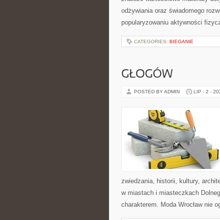
odżywiania oraz świadomego rozwij
popularyzowaniu aktywności fizyc
CATEGORIES:
BIEGANIE
GŁOGÓW
POSTED BY ADMIN
LIP - 2 - 2
zwiedzania, historii, kultury, arch
w miastach i miasteczkach Dolnego
charakterem. Moda Wrocław nie og