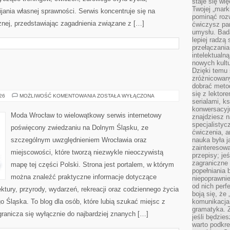
staje się w
Twojej „mark
ania własnej sprawności. Serwis koncentruje się na
pominąć rozw
znej, przedstawiając zagadnienia związane z […]
ćwiczysz pam
umysłu. Bad
lepiej radzą
przełączania
intelektualn
nowych kultu
Dzięki temu 
zróżnicowan
dobrać metod
się z lektor
GŁOGÓW
026
MOŻLIWOŚĆ KOMENTOWANIA
ZOSTAŁA WYŁĄCZONA
serialami, k
konwersacyjn
Moda Wrocław to wielowątkowy serwis internetowy
znajdziesz 
specjalisty
poświęcony zwiedzaniu na Dolnym Śląsku, ze
ćwiczenia, a
szczególnym uwzględnieniem Wrocławia oraz
nauka była 
zainteresowa
miejscowości, które tworzą niezwykle nieoczywistą
przepisy; jeś
zagraniczne 
mapę tej części Polski. Strona jest portalem, w którym
popełniania 
można znaleźć praktyczne informacje dotyczące
niepoprawnie
od nich perfe
itektury, przyrody, wydarzeń, rekreacji oraz codziennego życia
boją się, ż
 Śląska. To blog dla osób, które lubią szukać miejsc z
komunikacja 
gramatyka. Z
ranicza się wyłącznie do najbardziej znanych […]
jeśli będzie
warto podkre