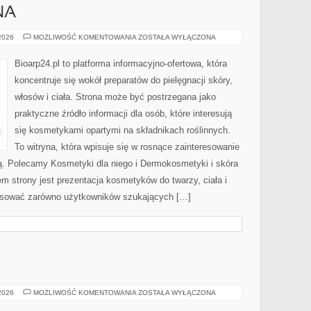
NA
DERMOKOSMETYKI
 2026
MOŻLIWOŚĆ KOMENTOWANIA
ZOSTAŁA WYŁĄCZONA
I
SKÓRA
PROBLEMATYCZNA
Bioarp24.pl to platforma informacyjno-ofertowa, która
koncentruje się wokół preparatów do pielęgnacji skóry,
włosów i ciała. Strona może być postrzegana jako
praktyczne źródło informacji dla osób, które interesują
się kosmetykami opartymi na składnikach roślinnych.
To witryna, która wpisuje się w rosnące zainteresowanie
ją. Polecamy Kosmetyki dla niego i Dermokosmetyki i skóra
strony jest prezentacja kosmetyków do twarzy, ciała i
resować zarówno użytkowników szukających […]
MODA
 2026
MOŻLIWOŚĆ KOMENTOWANIA
ZOSTAŁA WYŁĄCZONA
I
URODA