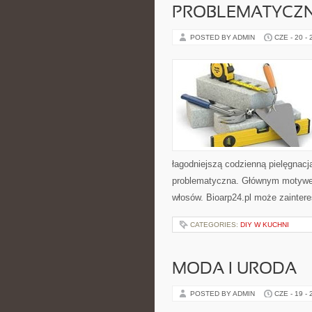
PROBLEMATYCZ
POSTED BY ADMIN
CZE - 20 -
łagodniejszą codzienną pielęgnac
problematyczna. Głównym motywem 
włosów. Bioarp24.pl może zainte
CATEGORIES:
DIY W KUCHNI
MODA I URODA
POSTED BY ADMIN
CZE - 19 -