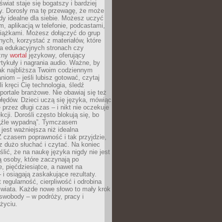
świat staje się bogatszy i bardziej
y. Dorosły ma tę przewagę, że może
y idealne dla siebie. Możesz uczyć
em, aplikacją w telefonie, podcastami,
siążkami. Możesz dołączyć do grup
ych, korzystać z materiałów, które
na edukacyjnych stronach czy
czny
wortal
językowy, oferujący
rtykuły i nagrania audio. Ważne, by
jak najbliższa Twoim codziennym
niom – jeśli lubisz gotować, czytaj
li kręci Cię technologia, śledź
portale branżowe. Nie obawiaj się też
błędów. Dzieci uczą się języka, mówiąc
 przez długi czas – i nikt nie oczekuje
kcji. Dorośli często blokują się, bo
e „źle wypadną”. Tymczasem
jest ważniejsza niż idealna
 czasem poprawność i tak przyjdzie,
sz dużo słuchać i czytać. Na koniec
ślić, że na naukę języka nigdy nie jest
 osoby, które zaczynają po
e, pięćdziesiątce, a nawet na
 i osiągają zaskakujące rezultaty.
 regularność, cierpliwość i odrobina
świata. Każde nowe słowo to mały krok
swobody – w podróży, pracy i
życiu.