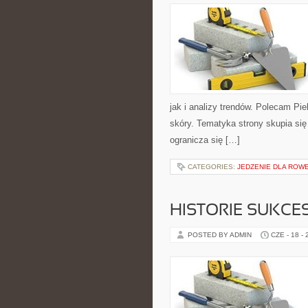
jak i analizy trendów. Polecam Pie
skóry. Tematyka strony skupia się
ogranicza się […]
CATEGORIES:
JEDZENIE DLA RO
HISTORIE SUKCE
POSTED BY ADMIN
CZE - 18 -