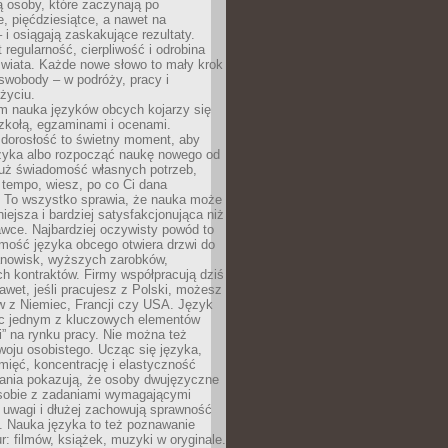
 osoby, które zaczynają po
e, pięćdziesiątce, a nawet na
 i osiągają zaskakujące rezultaty.
 regularność, cierpliwość i odrobina
świata. Każde nowe słowo to mały krok
swobody – w podróży, pracy i
życiu.
m nauka języków obcych kojarzy się
zkołą, egzaminami i ocenami.
orosłość to świetny moment, aby
ęzyka albo rozpocząć naukę nowego od
już świadomość własnych potrzeb,
 tempo, wiesz, po co Ci dana
. To wszystko sprawia, że nauka może
iejsza i bardziej satysfakcjonująca niż
awce. Najbardziej oczywisty powód to
mość języka obcego otwiera drzwi do
anowisk, wyższych zarobków,
h kontraktów. Firmy współpracują dziś
nawet, jeśli pracujesz z Polski, możesz
w z Niemiec, Francji czy USA. Język
ięc jednym z kluczowych elementów
i” na rynku pracy. Nie można też
oju osobistego. Ucząc się języka,
ięć, koncentrację i elastyczność
ania pokazują, że osoby dwujęzyczne
 sobie z zadaniami wymagającymi
 uwagi i dłużej zachowują sprawność
ą. Nauka języka to też poznawanie
r: filmów, książek, muzyki w oryginale.