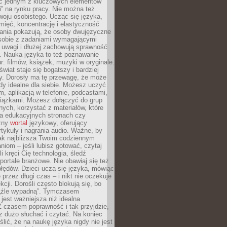
ięc jednym z kluczowych elementów
i” na rynku pracy. Nie można też
oju osobistego. Ucząc się języka,
ięć, koncentrację i elastyczność
ania pokazują, że osoby dwujęzyczne
 sobie z zadaniami wymagającymi
 uwagi i dłużej zachowują sprawność
ą. Nauka języka to też poznawanie
r: filmów, książek, muzyki w oryginale.
świat staje się bogatszy i bardziej
y. Dorosły ma tę przewagę, że może
y idealne dla siebie. Możesz uczyć
em, aplikacją w telefonie, podcastami,
siążkami. Możesz dołączyć do grup
ych, korzystać z materiałów, które
na edukacyjnych stronach czy
czny
wortal
językowy, oferujący
rtykuły i nagrania audio. Ważne, by
jak najbliższa Twoim codziennym
niom – jeśli lubisz gotować, czytaj
li kręci Cię technologia, śledź
portale branżowe. Nie obawiaj się też
błędów. Dzieci uczą się języka, mówiąc
 przez długi czas – i nikt nie oczekuje
kcji. Dorośli często blokują się, bo
e „źle wypadną”. Tymczasem
jest ważniejsza niż idealna
 czasem poprawność i tak przyjdzie,
sz dużo słuchać i czytać. Na koniec
ślić, że na naukę języka nigdy nie jest