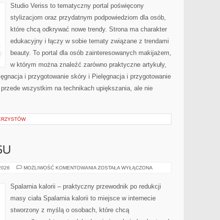
Studio Veriss to tematyczny portal poświęcony
stylizacjom oraz przydatnym podpowiedziom dla osób,
które chcą odkrywać nowe trendy. Strona ma charakter
edukacyjny i łączy w sobie tematy związane z trendami
beauty. To portal dla osób zainteresowanych makijażem,
w którym można znaleźć zarówno praktyczne artykuły,
lęgnacja i przygotowanie skóry i Pielęgnacja i przygotowanie
 przede wszystkim na technikach upiększania, ale nie
WERZYSTÓW
SU
HISTORIE
 2026
MOŻLIWOŚĆ KOMENTOWANIA
ZOSTAŁA WYŁĄCZONA
SUKCESU
Spalarnia kalorii – praktyczny przewodnik po redukcji
masy ciała Spalarnia kalorii to miejsce w internecie
stworzony z myślą o osobach, które chcą