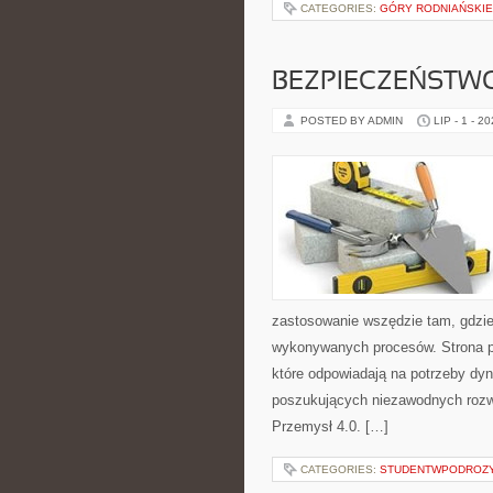
CATEGORIES:
GÓRY RODNIAŃSKIE 
BEZPIECZEŃSTW
POSTED BY ADMIN
LIP - 1 - 2
zastosowanie wszędzie tam, gdzie
wykonywanych procesów. Strona pre
które odpowiadają na potrzeby dyn
poszukujących niezawodnych rozw
Przemysł 4.0. […]
CATEGORIES:
STUDENTWPODROZ