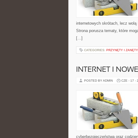
internetowych skrótach, lecz wolą 
Strona porusza tematy, które mogą
[…]
CATEGORIES:
PRZYNĘTY I ZANĘTY
INTERNET I NOW
POSTED BY ADMIN
CZE - 17 -
cyberbezpieczeństwa oraz codzien