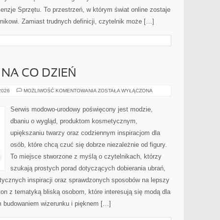
enzje Sprzętu. To przestrzeń, w którym świat online zostaje
ikowi. Zamiast trudnych definicji, czytelnik może […]
 NA CO DZIEŃ
MODA
 2026
MOŻLIWOŚĆ KOMENTOWANIA
ZOSTAŁA WYŁĄCZONA
PLUS
SIZE
NA
Serwis modowo-urodowy poświęcony jest modzie,
CO
DZIEŃ
dbaniu o wygląd, produktom kosmetycznym,
upiększaniu twarzy oraz codziennym inspiracjom dla
osób, które chcą czuć się dobrze niezależnie od figury.
To miejsce stworzone z myślą o czytelnikach, którzy
szukają prostych porad dotyczących dobierania ubrań,
etycznych inspiracji oraz sprawdzonych sposobów na lepszy
ton z tematyką bliską osobom, które interesują się modą dla
m budowaniem wizerunku i pięknem […]