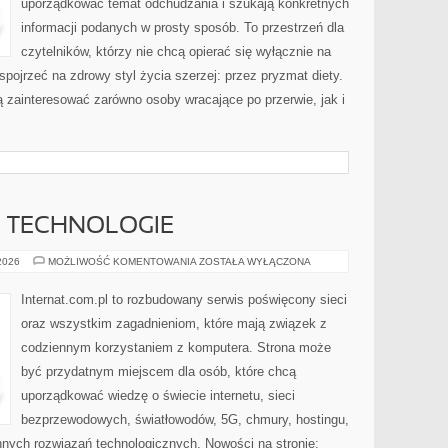
uporządkować temat odchudzania i szukają konkretnych
informacji podanych w prosty sposób. To przestrzeń dla
czytelników, którzy nie chcą opierać się wyłącznie na
spojrzeć na zdrowy styl życia szerzej: przez pryzmat diety.
 zainteresować zarówno osoby wracające po przerwie, jak i
E TECHNOLOGIE
INTERNET
 2026
MOŻLIWOŚĆ KOMENTOWANIA
ZOSTAŁA WYŁĄCZONA
I
NOWE
TECHNOLOGIE
Internat.com.pl to rozbudowany serwis poświęcony sieci
oraz wszystkim zagadnieniom, które mają związek z
codziennym korzystaniem z komputera. Strona może
być przydatnym miejscem dla osób, które chcą
uporządkować wiedzę o świecie internetu, sieci
bezprzewodowych, światłowodów, 5G, chmury, hostingu,
nych rozwiązań technologicznych. Nowości na stronie: