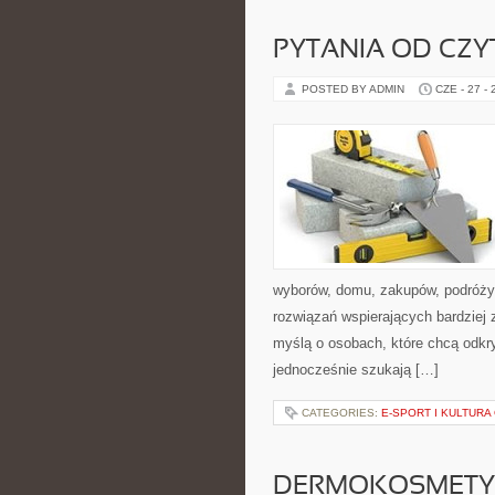
PYTANIA OD CZ
POSTED BY ADMIN
CZE - 27 -
wyborów, domu, zakupów, podróży, 
rozwiązań wspierających bardziej 
myślą o osobach, które chcą odk
jednocześnie szukają […]
CATEGORIES:
E-SPORT I KULTURA
DERMOKOSMETYK