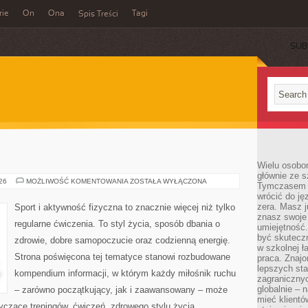
rie
On
Ona
Tagi
Spis Treści
SUB
Wielu osobo
głównie ze s
TRENING
026
MOŻLIWOŚĆ KOMENTOWANIA
ZOSTAŁA WYŁĄCZONA
Tymczasem d
SIŁOWY
wrócić do j
zera. Masz 
Sport i aktywność fizyczna to znacznie więcej niż tylko
znasz swoje
regularne ćwiczenia. To styl życia, sposób dbania o
umiejętność
być skuteczn
zdrowie, dobre samopoczucie oraz codzienną energię.
w szkolnej ł
Strona poświęcona tej tematyce stanowi rozbudowane
praca. Znajo
lepszych st
kompendium informacji, w którym każdy miłośnik ruchu
zagranicznyc
globalnie – 
– zarówno początkujący, jak i zaawansowany – może
mieć klientó
yczące treningów, ćwiczeń, zdrowego stylu życia,