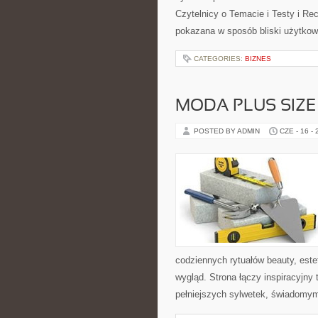
Czytelnicy o Temacie i Testy i Rec
pokazana w sposób bliski użytkown
CATEGORIES:
BIZNES
MODA PLUS SIZE
POSTED BY ADMIN
CZE - 16 -
codziennych rytuałów beauty, est
wygląd. Strona łączy inspiracyjny 
pełniejszych sylwetek, świadomy