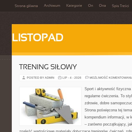
Archiwum
Kategorie
On
Ona
Strona główna
Spis Treści
LISTOPAD
TRENING SIŁOWY
POSTED BY ADMIN
LIP - 4 - 2026
MOŻLIWOŚĆ KOMENTOWAN
Sport i aktywność fizyczna 
regularne ćwiczenia. To sty
zdrowie, dobre samopoczuci
Strona poświęcona tej tem
kompendium informacji, w k
– zarówno początkujący, j
znaleźć wartościowe materiały dotyczące treningów, ćwiczeń, zdr