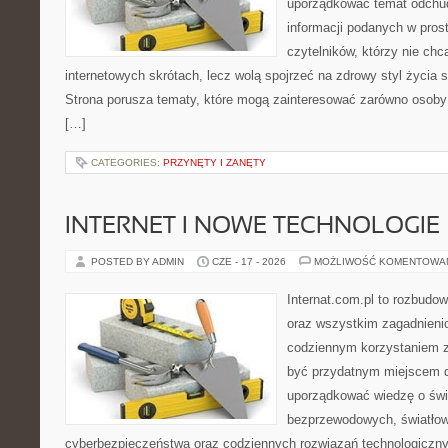
uporządkować temat odchud
informacji podanych w pros
czytelników, którzy nie chc
internetowych skrótach, lecz wolą spojrzeć na zdrowy styl życia s
Strona porusza tematy, które mogą zainteresować zarówno osoby w
[…]
CATEGORIES:
PRZYNĘTY I ZANĘTY
INTERNET I NOWE TECHNOLOGIE
POSTED BY ADMIN
CZE - 17 - 2026
MOŻLIWOŚĆ KOMENTOWA
Internat.com.pl to rozbudo
oraz wszystkim zagadnieni
codziennym korzystaniem 
być przydatnym miejscem d
uporządkować wiedzę o świec
bezprzewodowych, światłow
cyberbezpieczeństwa oraz codziennych rozwiązań technologiczny