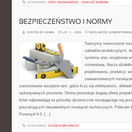
CATEGORIES:
GÓRY RODNIAŃSKIE – DZIKOŚĆ RUMUNII
BEZPIECZEŃSTWO I NORMY
POSTED BY ADMIN
LIP - 1 - 2026
MOŻLIWOŚĆ KOMENTOWAN
Tworzymy nowoczesne rozw
zakładów produkcyjnych, d
systemy oraz urządzenia w
ciśnieniową. Nasza działaln
projektowaniu, produkcji, w
zaawansowanych rozwiązań,
zastosowanie wszędzie tam, gdzie liczy się efektywność, dokład
wykonywanych procesów. Strona prezentuje bogatą ofertę produktó
które odpowiadają na potrzeby dynamicznie rozwijającego się prz
poszukujących niezawodnych rozwiązań technicznych. Polecam E
Przemysł 4.0. […]
CATEGORIES:
STUDENTWPODROZY