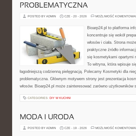
PROBLEMATYCZNA
POSTED BY ADMIN
CZE - 20 - 2026
MOŻLIWOŚĆ KOMENTOWA
Bioarp24.pl to platforma in
koncentruje się wokół prepa
włosów i ciała. Strona moż
praktyczne źródło informacji
się kosmetykami opartymi n
To witryna, która wpisuje s
łagodniejszą codzienną pielęgnacją. Polecamy Kosmetyki dla nie
problematyczna. Głównym motywem strony jest prezentacja kosme
włosów. Bioarp24.pl może zainteresować zarówno użytkowników 
CATEGORIES:
DIY W KUCHNI
MODA I URODA
POSTED BY ADMIN
CZE - 19 - 2026
MOŻLIWOŚĆ KOMENTOWA