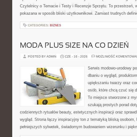
Czytelnicy o Temacie i Testy i Recenzje Sprzętu. To przestrzeń, 
pokazana w sposób bliski użytkownikowi. Zamiast trudnych defini
CATEGORIES:
BIZNES
MODA PLUS SIZE NA CO DZIEŃ
POSTED BY ADMIN
CZE - 16 - 2026
MOŻLIWOŚĆ KOMENTOWA
Serwis modowo-urodowy po
dbaniu o wygląd, produkt
upiększaniu twarzy oraz co
osób, które chcą czuć się d
To miejsce stworzone z myś
szukają prostych porad dot
codziennych rytuałów beauty, estetycznych inspiracji oraz spra
wygląd. Strona łączy inspiracyjny ton z tematyką bliską osobom, 
pełniejszych sylwetek, świadomym budowaniem wizerunku i pięk