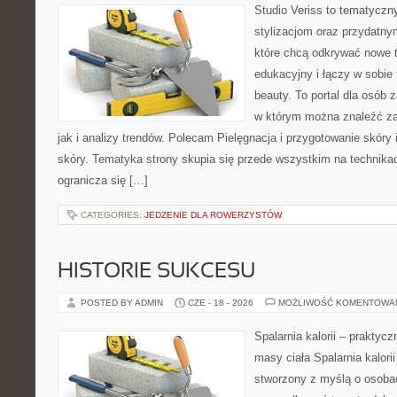
Studio Veriss to tematyczn
stylizacjom oraz przydatn
które chcą odkrywać nowe t
edukacyjny i łączy w sobie
beauty. To portal dla osób
w którym można znaleźć za
jak i analizy trendów. Polecam Pielęgnacja i przygotowanie skóry 
skóry. Tematyka strony skupia się przede wszystkim na technikac
ogranicza się […]
CATEGORIES:
JEDZENIE DLA ROWERZYSTÓW
HISTORIE SUKCESU
POSTED BY ADMIN
CZE - 18 - 2026
MOŻLIWOŚĆ KOMENTOWA
Spalarnia kalorii – praktyc
masy ciała Spalarnia kalorii
stworzony z myślą o osoba