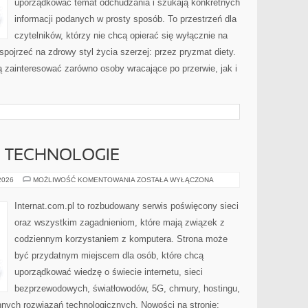
uporządkować temat odchudzania i szukają konkretnych
informacji podanych w prosty sposób. To przestrzeń dla
czytelników, którzy nie chcą opierać się wyłącznie na
spojrzeć na zdrowy styl życia szerzej: przez pryzmat diety.
 zainteresować zarówno osoby wracające po przerwie, jak i
E TECHNOLOGIE
INTERNET
 2026
MOŻLIWOŚĆ KOMENTOWANIA
ZOSTAŁA WYŁĄCZONA
I
NOWE
TECHNOLOGIE
Internat.com.pl to rozbudowany serwis poświęcony sieci
oraz wszystkim zagadnieniom, które mają związek z
codziennym korzystaniem z komputera. Strona może
być przydatnym miejscem dla osób, które chcą
uporządkować wiedzę o świecie internetu, sieci
bezprzewodowych, światłowodów, 5G, chmury, hostingu,
nych rozwiązań technologicznych. Nowości na stronie: