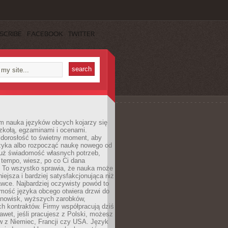
SCRIBE
FACEBOOK
TWITTER
m nauka języków obcych kojarzy się
zkołą, egzaminami i ocenami.
orosłość to świetny moment, aby
ęzyka albo rozpocząć naukę nowego od
już świadomość własnych potrzeb,
 tempo, wiesz, po co Ci dana
. To wszystko sprawia, że nauka może
iejsza i bardziej satysfakcjonująca niż
awce. Najbardziej oczywisty powód to
mość języka obcego otwiera drzwi do
anowisk, wyższych zarobków,
h kontraktów. Firmy współpracują dziś
nawet, jeśli pracujesz z Polski, możesz
w z Niemiec, Francji czy USA. Język