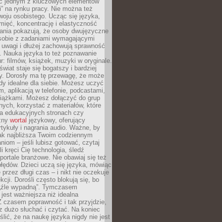
ięc jednym z kluczowych elementów
i” na rynku pracy. Nie można też
oju osobistego. Ucząc się języka,
ięć, koncentrację i elastyczność
ania pokazują, że osoby dwujęzyczne
 sobie z zadaniami wymagającymi
 uwagi i dłużej zachowują sprawność
ą. Nauka języka to też poznawanie
r: filmów, książek, muzyki w oryginale.
świat staje się bogatszy i bardziej
y. Dorosły ma tę przewagę, że może
y idealne dla siebie. Możesz uczyć
em, aplikacją w telefonie, podcastami,
siążkami. Możesz dołączyć do grup
ych, korzystać z materiałów, które
na edukacyjnych stronach czy
czny
wortal
językowy, oferujący
rtykuły i nagrania audio. Ważne, by
jak najbliższa Twoim codziennym
niom – jeśli lubisz gotować, czytaj
li kręci Cię technologia, śledź
portale branżowe. Nie obawiaj się też
błędów. Dzieci uczą się języka, mówiąc
 przez długi czas – i nikt nie oczekuje
kcji. Dorośli często blokują się, bo
e „źle wypadną”. Tymczasem
jest ważniejsza niż idealna
 czasem poprawność i tak przyjdzie,
sz dużo słuchać i czytać. Na koniec
ślić, że na naukę języka nigdy nie jest