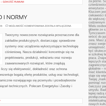
za późno. Są
– DZIKOŚĆ RUMUNII
czterdziestc
emeryturze –
Kluczem jest
ciekawości 
O I NORMY
do większej 
codziennym 
Wielu osobo
BEZPIECZEŃSTWO
026
MOŻLIWOŚĆ KOMENTOWANIA
ZOSTAŁA WYŁĄCZONA
I
głównie ze s
NORMY
Tymczasem d
Tworzymy nowoczesne rozwiązania przeznaczone dla
wrócić do j
zera. Masz 
zakładów produkcyjnych, dostarczając sprawdzone
znasz swoje
systemy oraz urządzenia wykorzystujące technologię
umiejętność
być skuteczn
ciśnieniową. Nasza działalność koncentruje się na
w szkolnej ł
projektowaniu, produkcji, wdrażaniu oraz rozwoju
praca. Znajo
lepszych st
zaawansowanych rozwiązań, które znajdują
zagranicznyc
globalnie – 
 liczy się efektywność, dokładność oraz ochrona
mieć klientó
zentuje bogatą ofertę produktów, usług oraz technologii,
staje się w
Twojej „mark
amicznie rozwijającego się przemysłu i przedsiębiorstw
pominąć rozw
iązań technicznych. Polecam Energetyka i Zasoby i
ćwiczysz pam
umysłu. Bad
lepiej radzą
przełączania
intelektualn
Y
nowych kultu