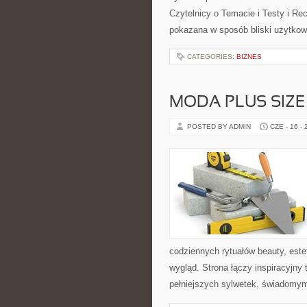
Czytelnicy o Temacie i Testy i Rec
pokazana w sposób bliski użytkown
CATEGORIES:
BIZNES
MODA PLUS SIZE
POSTED BY ADMIN
CZE - 16 -
codziennych rytuałów beauty, est
wygląd. Strona łączy inspiracyjny 
pełniejszych sylwetek, świadomy