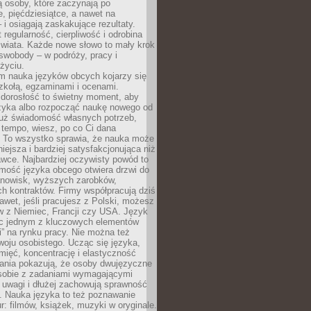
 osoby, które zaczynają po
e, pięćdziesiątce, a nawet na
 i osiągają zaskakujące rezultaty.
 regularność, cierpliwość i odrobina
świata. Każde nowe słowo to mały krok
swobody – w podróży, pracy i
życiu.
m nauka języków obcych kojarzy się
zkołą, egzaminami i ocenami.
orosłość to świetny moment, aby
ęzyka albo rozpocząć naukę nowego od
już świadomość własnych potrzeb,
 tempo, wiesz, po co Ci dana
. To wszystko sprawia, że nauka może
iejsza i bardziej satysfakcjonująca niż
awce. Najbardziej oczywisty powód to
mość języka obcego otwiera drzwi do
anowisk, wyższych zarobków,
h kontraktów. Firmy współpracują dziś
nawet, jeśli pracujesz z Polski, możesz
w z Niemiec, Francji czy USA. Język
ięc jednym z kluczowych elementów
i” na rynku pracy. Nie można też
oju osobistego. Ucząc się języka,
ięć, koncentrację i elastyczność
ania pokazują, że osoby dwujęzyczne
 sobie z zadaniami wymagającymi
 uwagi i dłużej zachowują sprawność
ą. Nauka języka to też poznawanie
r: filmów, książek, muzyki w oryginale.