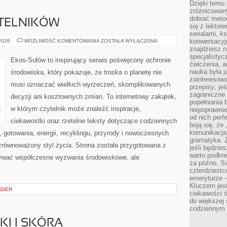
Dzięki temu 
zróżnicowan
dobrać metod
YTELNIKÓW
się z lektor
serialami, k
PYTANIA
konwersacyjn
 2026
MOŻLIWOŚĆ KOMENTOWANIA
ZOSTAŁA WYŁĄCZONA
OD
znajdziesz 
CZYTELNIKÓW
specjalisty
Ekos-Sułów to inspirujący serwis poświęcony ochronie
ćwiczenia, a
nauka była 
środowiska, który pokazuje, że troska o planetę nie
zainteresowa
musi oznaczać wielkich wyrzeczeń, skomplikowanych
przepisy; jeś
zagraniczne 
decyzji ani kosztownych zmian. To internetowy zakątek,
popełniania 
w którym czytelnik może znaleźć inspiracje,
niepoprawnie
od nich perfe
ciekawostki oraz rzetelne teksty dotyczące codziennych
boją się, ż
komunikacja 
gotowania, energii, recyklingu, przyrody i nowoczesnych
gramatyka. Z
zrównoważony styl życia. Strona została przygotowana z
jeśli będzie
warto podkre
rywać współczesne wyzwania środowiskowe, ale
za późno. Są
czterdziestc
emeryturze –
Kluczem jest
 GIER
ciekawości 
do większej 
codziennym 
I I SKÓRA