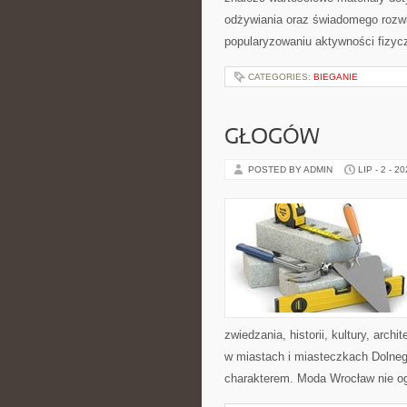
odżywiania oraz świadomego rozwij
popularyzowaniu aktywności fizyc
CATEGORIES:
BIEGANIE
GŁOGÓW
POSTED BY ADMIN
LIP - 2 - 2
zwiedzania, historii, kultury, arch
w miastach i miasteczkach Dolnego
charakterem. Moda Wrocław nie og