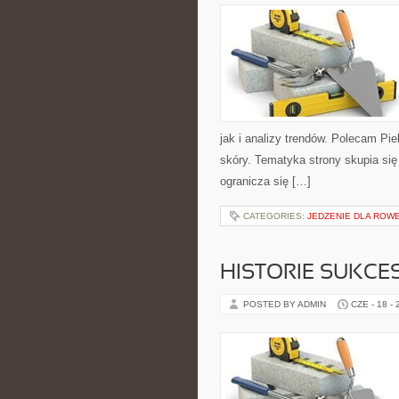
jak i analizy trendów. Polecam Pie
skóry. Tematyka strony skupia się
ogranicza się […]
CATEGORIES:
JEDZENIE DLA RO
HISTORIE SUKCE
POSTED BY ADMIN
CZE - 18 -