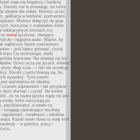
świat staje się bogatszy i bardziej
y. Dorosły ma tę przewagę, że może
y idealne dla siebie. Możesz uczyć
em, aplikacją w telefonie, podcastami,
siążkami. Możesz dołączyć do grup
ych, korzystać z materiałów, które
na edukacyjnych stronach czy
czny
wortal
językowy, oferujący
rtykuły i nagrania audio. Ważne, by
jak najbliższa Twoim codziennym
niom – jeśli lubisz gotować, czytaj
li kręci Cię technologia, śledź
portale branżowe. Nie obawiaj się też
błędów. Dzieci uczą się języka, mówiąc
 przez długi czas – i nikt nie oczekuje
kcji. Dorośli często blokują się, bo
e „źle wypadną”. Tymczasem
jest ważniejsza niż idealna
 czasem poprawność i tak przyjdzie,
sz dużo słuchać i czytać. Na koniec
ślić, że na naukę języka nigdy nie jest
 osoby, które zaczynają po
e, pięćdziesiątce, a nawet na
 i osiągają zaskakujące rezultaty.
 regularność, cierpliwość i odrobina
świata. Każde nowe słowo to mały krok
swobody – w podróży, pracy i
życiu.