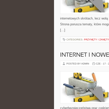
internetowych skrótach, lecz wolą 
Strona porusza tematy, które mogą
[…]
CATEGORIES:
PRZYNĘTY I ZANĘTY
INTERNET I NOW
POSTED BY ADMIN
CZE - 17 -
cyberbezpieczeństwa oraz codzien