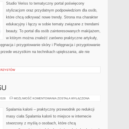
Studio Veriss to tematyczny portal poświęcony
stylizacjom oraz przydatnym podpowiedziom dla osób,
które chcą odkrywać nowe trendy. Strona ma charakter
edukacyjny i łączy w sobie tematy związane z trendami
beauty. To portal dla osób zainteresowanych makijażem,
w którym można znaleźć zarówno praktyczne artykuły,
lęgnacja i przygotowanie skóry i Pielęgnacja i przygotowanie
 przede wszystkim na technikach upiększania, ale nie
WERZYSTÓW
SU
HISTORIE
 2026
MOŻLIWOŚĆ KOMENTOWANIA
ZOSTAŁA WYŁĄCZONA
SUKCESU
Spalarnia kalorii – praktyczny przewodnik po redukcji
masy ciała Spalarnia kalorii to miejsce w internecie
stworzony z myślą o osobach, które chcą