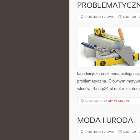
PROBLEMATYCZ
POSTED BY ADMIN
CZE - 20 -
łagodniejszą codzienną pielęgnac
problematyczna. Głównym motywem 
włosów. Bioarp24.pl może zainte
CATEGORIES:
DIY W KUCHNI
MODA I URODA
POSTED BY ADMIN
CZE - 19 -