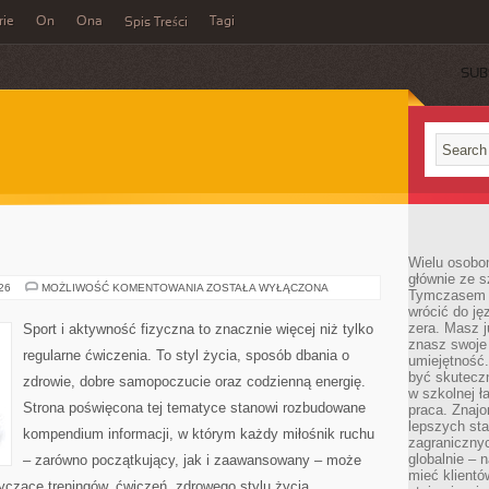
rie
On
Ona
Tagi
Spis Treści
SUB
Wielu osobo
głównie ze s
TRENING
026
MOŻLIWOŚĆ KOMENTOWANIA
ZOSTAŁA WYŁĄCZONA
Tymczasem d
SIŁOWY
wrócić do j
zera. Masz 
Sport i aktywność fizyczna to znacznie więcej niż tylko
znasz swoje
regularne ćwiczenia. To styl życia, sposób dbania o
umiejętność
być skuteczn
zdrowie, dobre samopoczucie oraz codzienną energię.
w szkolnej ł
Strona poświęcona tej tematyce stanowi rozbudowane
praca. Znajo
lepszych st
kompendium informacji, w którym każdy miłośnik ruchu
zagranicznyc
globalnie – 
– zarówno początkujący, jak i zaawansowany – może
mieć klientó
yczące treningów, ćwiczeń, zdrowego stylu życia,