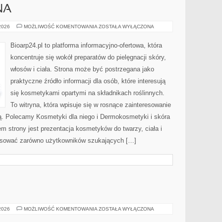
NA
DERMOKOSMETYKI
 2026
MOŻLIWOŚĆ KOMENTOWANIA
ZOSTAŁA WYŁĄCZONA
I
SKÓRA
PROBLEMATYCZNA
Bioarp24.pl to platforma informacyjno-ofertowa, która
koncentruje się wokół preparatów do pielęgnacji skóry,
włosów i ciała. Strona może być postrzegana jako
praktyczne źródło informacji dla osób, które interesują
się kosmetykami opartymi na składnikach roślinnych.
To witryna, która wpisuje się w rosnące zainteresowanie
ją. Polecamy Kosmetyki dla niego i Dermokosmetyki i skóra
strony jest prezentacja kosmetyków do twarzy, ciała i
resować zarówno użytkowników szukających […]
MODA
 2026
MOŻLIWOŚĆ KOMENTOWANIA
ZOSTAŁA WYŁĄCZONA
I
URODA