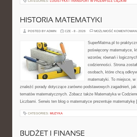
CATEGORIES:
LOGISTYKA I TRANSPORT W PRZEMYŚLE CIĘŻKIM
HISTORIA MATEMATYKI
POSTED BY ADMIN
CZE - 8 - 2026
MOŻLIWOŚĆ KOMENTOWAN
SuperMatma.pl to praktyczn
poświęcony matematyce, któ
wzorów, równań i logicznyc
codzienności. Strona zosta
osobach, które chcą odkry
matematyki. To miejsce, w
znaleźć porady dotyczące zarówno podstawowych zagadnień, jak
tematów matematycznych. Zobacz także Matematyka w Codzienn
Liczbami. Serwis ten blog o matematyce prezentuje matematykę 
CATEGORIES:
MUZYKA
BUDŻET I FINANSE