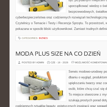
być przydatnym miejscem d
uporządkować wiedzę o świec
bezprzewodowych, światłow
cyberbezpieczeństwa oraz codziennych rozwiązań technologiczny
Czytelnicy o Temacie i Testy i Recenzje Sprzętu. To przestrzeń, 
pokazana w sposób bliski użytkownikowi. Zamiast trudnych defini
CATEGORIES:
BIZNES
MODA PLUS SIZE NA CO DZIEŃ
POSTED BY ADMIN
CZE - 16 - 2026
MOŻLIWOŚĆ KOMENTOWA
Serwis modowo-urodowy po
dbaniu o wygląd, produkt
upiększaniu twarzy oraz co
osób, które chcą czuć się d
To miejsce stworzone z myś
szukają prostych porad dot
codziennych rytuałów beauty, estetycznych inspiracji oraz spra