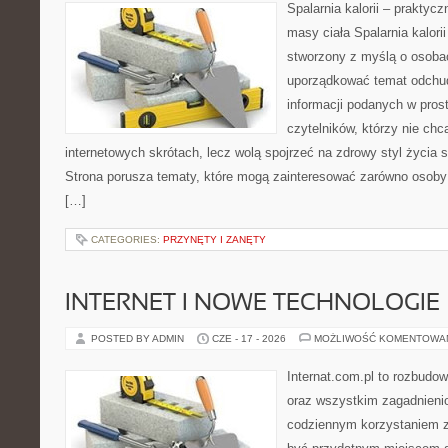
Spalarnia kalorii – praktyc
masy ciała Spalarnia kalorii
stworzony z myślą o osoba
uporządkować temat odchud
informacji podanych w pros
czytelników, którzy nie chc
internetowych skrótach, lecz wolą spojrzeć na zdrowy styl życia s
Strona porusza tematy, które mogą zainteresować zarówno osoby w
[…]
CATEGORIES:
PRZYNĘTY I ZANĘTY
INTERNET I NOWE TECHNOLOGIE
POSTED BY ADMIN
CZE - 17 - 2026
MOŻLIWOŚĆ KOMENTOWA
Internat.com.pl to rozbudo
oraz wszystkim zagadnieni
codziennym korzystaniem 