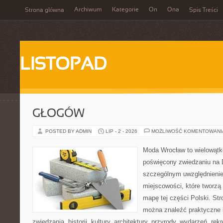
Archiwum
Kategorie
On
Ona
Strona główna
Spis Treści
LISTOPAD
GŁOGÓW
POSTED BY ADMIN
LIP - 2 - 2026
MOŻLIWOŚĆ KOMENTOWAN
Moda Wrocław to wielowątk
poświęcony zwiedzaniu na 
szczególnym uwzględnieni
miejscowości, które tworzą
mapę tej części Polski. Str
można znaleźć praktyczne 
zwiedzania, historii, kultury, architektury, przyrody, wydarzeń, re