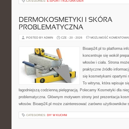
CATEGORIES:
E-SPORT I KULTURA GIER
DERMOKOSMETYKI I SKÓRA
PROBLEMATYCZNA
POSTED BY ADMIN
CZE - 20 - 2026
MOŻLIWOŚĆ KOMENTOWA
Bioarp24.pl to platforma in
koncentruje się wokół prepa
włosów i ciała. Strona moż
praktyczne źródło informacji
się kosmetykami opartymi n
To witryna, która wpisuje s
łagodniejszą codzienną pielęgnacją. Polecamy Kosmetyki dla nie
problematyczna. Głównym motywem strony jest prezentacja kosme
włosów. Bioarp24.pl może zainteresować zarówno użytkowników 
CATEGORIES:
DIY W KUCHNI