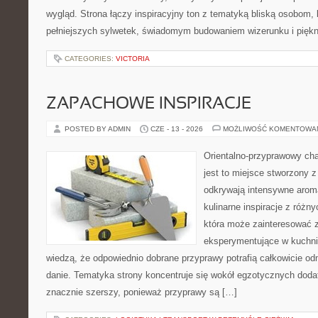
wygląd. Strona łączy inspiracyjny ton z tematyką bliską osobom, 
pełniejszych sylwetek, świadomym budowaniem wizerunku i pięk
CATEGORIES:
VICTORIA
ZAPACHOWE INSPIRACJE
POSTED BY ADMIN
CZE - 13 - 2026
MOŻLIWOŚĆ KOMENTOWA
Orientalno-przyprawowy char
jest to miejsce stworzony 
odkrywają intensywne aroma
kulinarne inspiracje z różny
która może zainteresować 
eksperymentujące w kuchni,
wiedzą, że odpowiednio dobrane przyprawy potrafią całkowicie od
danie. Tematyka strony koncentruje się wokół egzotycznych dodatk
znacznie szerszy, ponieważ przyprawy są […]