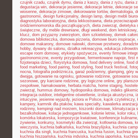
czujnik czadu
,
czujnik dymu
,
dania z kaszy
,
dania z ryżu
,
dania 
degustacja win
,
dekoracje jesienne
,
dekoracje letnie
,
dekoracje s
wiosenne
,
dekoracje zimowe
,
dekorowanie tortów
,
dermatologia
,
d
gastronomii
,
design funkcjonalny
,
design lamp
,
design mebli biur
diagnostyka laboratoryjna
,
dieta lekkostrawna
,
dieta przeciwzapal
śródziemnomorska dla początkujących
,
dieta zwierząt
,
dietetyka 
świąteczne
,
diy meble drewniane
,
długi weekend
,
dom letniskowy
klucz
,
dom przyjazny zwierzętom
,
dom szkieletowy
,
domek całor
domowa biblioteczka
,
domowa pizzeria
,
domowe biuro inspiracje
,
domowe makarony
,
domowe nalewki
,
domowe przetwory
,
doradzt
hobby
,
dywany do salonu
,
działka rekreacyjna
,
edukacja zdrowotn
escape room domowy
,
etykiety spożywcze
,
eventy firmowe integr
gastronomiczne
,
eventy przygodowe
,
fermentowane napoje
,
first
fizjoterapia dzieci
,
florystyka domowa
,
food delivery online
,
food d
food marketing
,
food pairing
,
food styling
,
food truck festival
,
foto
nocna
,
fotografia podróżnicza
,
garaż podziemny
,
glamping
,
góry w
dwojga
,
gotowanie na ognisku
,
gotowanie rodzinne
,
gotowanie sou
sezonowe
,
gry karciane rodzinne
,
gry logiczne online
,
gry planszo
zespołowe
,
hamakowanie
,
herbata matcha
,
home staging
,
hostele
zwierząt
,
hummus domowy
,
hydroponika domowa
,
indeks glikemi
integracja outdoor
,
inteligentne oświetlenie
,
izolacja akustyczna
,
i
intuicyjne
,
jesienne wyjazdy
,
jeziora w Polsce
,
kącik czytelniczy
,
kampery
,
karmnik dla ptaków
,
kawa specialty
,
kawalerka aranżacj
rodzinny
,
kempingi nad morzem
,
kiszonki domowe
,
klimatyzacja 
bezalkoholowe
,
kolacje jednogarnkowe
,
kolonie letnie
,
kolor roku
,
komórka lokatorska
,
kompozycje kwiatowe
,
konferencje kulinarne
żywienie
,
konkursy
,
kosmetyki dla zwierząt
,
kotłownia domowa
,
k
wieczysta
,
kuchnia bałkańska
,
kuchnia brazylijska
,
kuchnia camp
kuchnia dla singli
,
kuchnia francuska
,
kuchnia fusion
,
kuchnia gr
kuchnia hiszpańska
,
kuchnia indyjska
,
kuchnia japońska
,
kuchnia