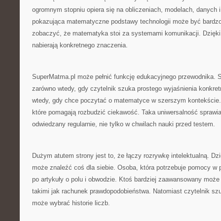
ogromnym stopniu opiera się na obliczeniach, modelach, danych i
pokazująca matematyczne podstawy technologii może być bardzo
zobaczyć, że matematyka stoi za systemami komunikacji. Dzięki
nabierają konkretnego znaczenia.
SuperMatma.pl może pełnić funkcję edukacyjnego przewodnika. St
zarówno wtedy, gdy czytelnik szuka prostego wyjaśnienia konkretn
wtedy, gdy chce poczytać o matematyce w szerszym kontekście. 
które pomagają rozbudzić ciekawość. Taka uniwersalność sprawia
odwiedzany regularnie, nie tylko w chwilach nauki przed testem.
Dużym atutem strony jest to, że łączy rozrywkę intelektualną. Dz
może znaleźć coś dla siebie. Osoba, która potrzebuje pomocy w
po artykuły o polu i obwodzie. Ktoś bardziej zaawansowany może
takimi jak rachunek prawdopodobieństwa. Natomiast czytelnik szu
może wybrać historie liczb.