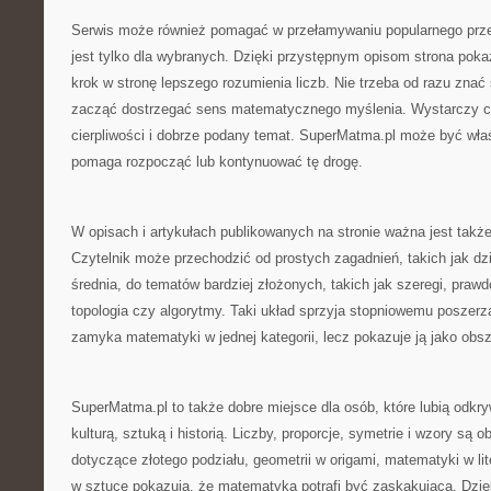
Serwis może również pomagać w przełamywaniu popularnego prz
jest tylko dla wybranych. Dzięki przystępnym opisom strona poka
krok w stronę lepszego rozumienia liczb. Nie trzeba od razu znać
zacząć dostrzegać sens matematycznego myślenia. Wystarczy c
cierpliwości i dobrze podany temat. SuperMatma.pl może być wła
pomaga rozpocząć lub kontynuować tę drogę.
W opisach i artykułach publikowanych na stronie ważna jest takż
Czytelnik może przechodzić od prostych zagadnień, takich jak dzie
średnia, do tematów bardziej złożonych, takich jak szeregi, prawd
topologia czy algorytmy. Taki układ sprzyja stopniowemu poszerza
zamyka matematyki w jednej kategorii, lecz pokazuje ją jako obs
SuperMatma.pl to także dobre miejsce dla osób, które lubią odkr
kulturą, sztuką i historią. Liczby, proporcje, symetrie i wzory są o
dotyczące złotego podziału, geometrii w origami, matematyki w lit
w sztuce pokazują, że matematyka potrafi być zaskakująca. Dzi