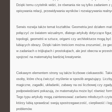
Dzięki temu czytelnik widzi, że równania nie są tylko zadaniem 
opisywania relacji, przewidywania wyników i rozwiązywania realn
Serwis rozwija także temat kształtów. Geometria jest działem mat
połączyć ze światem wizualnym, dlatego artykuły dotyczące figur,
topologii, geometrii w sztuce, origami czy architekturze mogą być
lubiących obrazy. Dzięki takim treściom można zrozumieć, że geom
w zadaniach o trójkątach i prostokątach, ale jest obecna w przest
spojrzeć na matematykę bardziej kreatywnie.
Ciekawym elementem strony są także liczbowe ciekawostki. Taki
osoby, które chcą ćwiczyć myślenie w sposób angażujący. Liczby 
magiczne, zagadki, układanki, zabawy na osi liczbowej czy zgady
podpowiedziami pokazują, że matematyka może być również formą
Tego typu artykuły mogą zainteresować zarówno młodszych czyteln
którzy lubią sprawdzać swoją spostrzegawczość, cierpliwość i log
problemów.