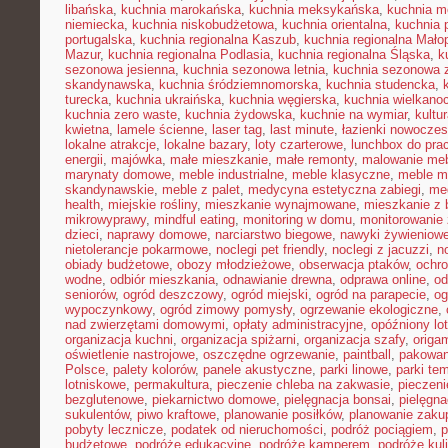
libańska
,
kuchnia marokańska
,
kuchnia meksykańska
,
kuchnia m
niemiecka
,
kuchnia niskobudżetowa
,
kuchnia orientalna
,
kuchnia 
portugalska
,
kuchnia regionalna Kaszub
,
kuchnia regionalna Małop
Mazur
,
kuchnia regionalna Podlasia
,
kuchnia regionalna Śląska
,
k
sezonowa jesienna
,
kuchnia sezonowa letnia
,
kuchnia sezonowa 
skandynawska
,
kuchnia śródziemnomorska
,
kuchnia studencka
,
turecka
,
kuchnia ukraińska
,
kuchnia węgierska
,
kuchnia wielkano
kuchnia zero waste
,
kuchnia żydowska
,
kuchnie na wymiar
,
kultu
kwietna
,
lamele ścienne
,
laser tag
,
last minute
,
łazienki nowocze
lokalne atrakcje
,
lokalne bazary
,
loty czarterowe
,
lunchbox do pra
energii
,
majówka
,
małe mieszkanie
,
małe remonty
,
malowanie meb
marynaty domowe
,
meble industrialne
,
meble klasyczne
,
meble m
skandynawskie
,
meble z palet
,
medycyna estetyczna zabiegi
,
me
health
,
miejskie rośliny
,
mieszkanie wynajmowane
,
mieszkanie z
mikrowyprawy
,
mindful eating
,
monitoring w domu
,
monitorowanie
dzieci
,
naprawy domowe
,
narciarstwo biegowe
,
nawyki żywieniow
nietolerancje pokarmowe
,
noclegi pet friendly
,
noclegi z jacuzzi
,
n
obiady budżetowe
,
obozy młodzieżowe
,
obserwacja ptaków
,
ochr
wodne
,
odbiór mieszkania
,
odnawianie drewna
,
odprawa online
,
od
seniorów
,
ogród deszczowy
,
ogród miejski
,
ogród na parapecie
,
og
wypoczynkowy
,
ogród zimowy pomysły
,
ogrzewanie ekologiczne
,
nad zwierzętami domowymi
,
opłaty administracyjne
,
opóźniony lot
organizacja kuchni
,
organizacja spiżarni
,
organizacja szafy
,
origa
oświetlenie nastrojowe
,
oszczędne ogrzewanie
,
paintball
,
pakowan
Polsce
,
palety kolorów
,
panele akustyczne
,
parki linowe
,
parki te
lotniskowe
,
permakultura
,
pieczenie chleba na zakwasie
,
pieczeni
bezglutenowe
,
piekarnictwo domowe
,
pielęgnacja bonsai
,
pielęgna
sukulentów
,
piwo kraftowe
,
planowanie posiłków
,
planowanie zaku
pobyty lecznicze
,
podatek od nieruchomości
,
podróż pociągiem
,
p
budżetowe
,
podróże edukacyjne
,
podróże kamperem
,
podróże kul