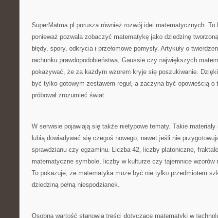
SuperMatma.pl porusza również rozwój idei matematycznych. To 
ponieważ pozwala zobaczyć matematykę jako dziedzinę tworzoną p
błędy, spory, odkrycia i przełomowe pomysły. Artykuły o twierdzeni
rachunku prawdopodobieństwa, Gaussie czy największych mate
pokazywać, że za każdym wzorem kryje się poszukiwanie. Dzięk
być tylko gotowym zestawem reguł, a zaczyna być opowieścią o t
próbował zrozumieć świat.
W serwisie pojawiają się także nietypowe tematy. Takie materiały 
lubią dowiadywać się czegoś nowego, nawet jeśli nie przygotowuj
sprawdzianu czy egzaminu. Liczba 42, liczby platoniczne, fraktale
matematyczne symbole, liczby w kulturze czy tajemnice wzorów
To pokazuje, że matematyka może być nie tylko przedmiotem szk
dziedziną pełną niespodzianek.
Osobną wartość stanowią treści dotyczące matematyki w technol