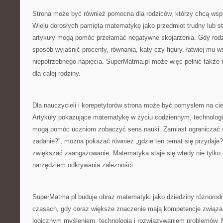
Strona może być również pomocna dla rodziców, którzy chcą wsp
Wielu dorosłych pamięta matematykę jako przedmiot trudny lub st
artykuły mogą pomóc przełamać negatywne skojarzenia. Gdy rodzi
sposób wyjaśnić procenty, równania, kąty czy figury, łatwiej mu 
niepotrzebnego napięcia. SuperMatma.pl może więc pełnić także 
dla całej rodziny.
Dla nauczycieli i korepetytorów strona może być pomysłem na c
Artykuły pokazujące matematykę w życiu codziennym, technologii,
mogą pomóc uczniom zobaczyć sens nauki. Zamiast ograniczać si
zadanie?”, można pokazać również „gdzie ten temat się przydaje?
zwiększać zaangażowanie. Matematyka staje się wtedy nie tylko
narzędziem odkrywania zależności.
SuperMatma.pl buduje obraz matematyki jako dziedziny różnorod
czasach, gdy coraz większe znaczenie mają kompetencje związan
logicznym myśleniem, technologią i rozwiązywaniem problemów.