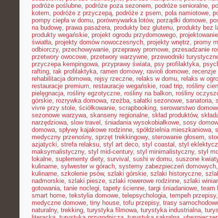
podróże poślubne
,
podróże poza sezonem
,
podróże senioralne
,
po
kotem
,
podróże z przyczepą
,
podróże z psem
,
pola namiotowe
,
p
pompy ciepła w domu
,
porównywarka lotów
,
porządki domowe
,
pos
na budowę
,
prawa pasażera
,
produkty bez glutenu
,
produkty bez l
produkty wegańskie
,
projekt ogrodu przydomowego
,
projektowani
światła
,
projekty domów nowoczesnych
,
projekty wnętrz
,
promy m
odbiorczy
,
przechowywanie
,
przeprawy promowe
,
przesadzanie ro
przetwory owocowe
,
przetwory warzywne
,
przewodniki turystyczn
przyczepa kempingowa
,
przyprawy świata
,
psy profilaktyka
,
psyc
rafting
,
rak profilaktyka
,
ramen domowy
,
ravioli domowe
,
recenzje 
rehabilitacja domowa
,
rejsy rzeczne
,
relaks w domu
,
relaks w ogr
restauracje premium
,
restauracje wegańskie
,
road trip
,
rośliny cie
pielęgnacja
,
rośliny egzotyczne
,
rośliny na balkon
,
rośliny oczysz
górskie
,
rozrywka domowa
,
rzeźba
,
sałatki sezonowe
,
sanatoria
,
vivre przy stole
,
ściółkowanie
,
scrapbooking
,
serowarstwo domow
sezonowe warzywa
,
skanseny regionalne
,
skład produktów
,
skład
narzędziowa
,
slow travel
,
śniadania wysokobiałkowe
,
sosy domo
domowa
,
spływy kajakowe rodzinne
,
spółdzielnia mieszkaniowa
,
medyczny przenośny
,
sprzęt trekkingowy
,
sterowanie głosem
,
sto
azjatycki
,
strefa relaksu
,
styl art deco
,
styl coastal
,
styl eklektyc
maksymalistyczny
,
styl mid-century
,
styl minimalistyczny
,
styl m
lokalne
,
suplementy diety
,
survival
,
sushi w domu
,
suszone kwiat
kulinarne
,
sylwester w górach
,
systemy zabezpieczeń domowych
kulinarne
,
szkolenie psów
,
szlaki górskie
,
szlaki historyczne
,
szla
nadmorskie
,
szlaki piesze
,
szlaki rowerowe rodzinne
,
szlaki winia
gotowania
,
tanie noclegi
,
tapety ścienne
,
targi śniadaniowe
,
team 
smart home
,
tekstylia domowe
,
telepsychologia
,
tempeh przepisy
medyczne domowe
,
tiny house
,
tofu przepisy
,
trasy samochodow
naturalny
,
trekking
,
turystyka filmowa
,
turystyka industrialna
,
tury
literacka
,
turystyka przyrodnicza
,
turystyka sakralna
,
ubezpieczen