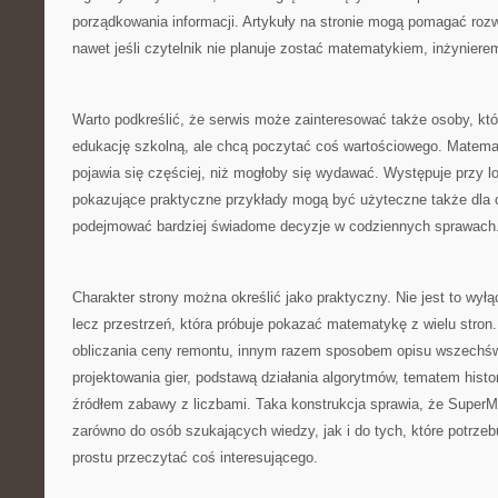
porządkowania informacji. Artykuły na stronie mogą pomagać rozwi
nawet jeśli czytelnik nie planuje zostać matematykiem, inżyniere
Warto podkreślić, że serwis może zainteresować także osoby, kt
edukację szkolną, ale chcą poczytać coś wartościowego. Matema
pojawia się częściej, niż mogłoby się wydawać. Występuje przy lo
pokazujące praktyczne przykłady mogą być użyteczne także dla c
podejmować bardziej świadome decyzje w codziennych sprawach
Charakter strony można określić jako praktyczny. Nie jest to wył
lecz przestrzeń, która próbuje pokazać matematykę z wielu stron
obliczania ceny remontu, innym razem sposobem opisu wszechś
projektowania gier, podstawą działania algorytmów, tematem histo
źródłem zabawy z liczbami. Taka konstrukcja sprawia, że SuperM
zarówno do osób szukających wiedzy, jak i do tych, które potrzebu
prostu przeczytać coś interesującego.