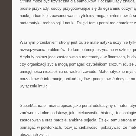
Strona może być użyteczna dla samouków. Początkujący znajdą t
proste przykłady, osoby przygotowujące się do egzaminu otrzym
nauki, a bardziej zaawansowani czytelnicy mogą zainteresować s
matematyki, technologii i nauki. Dzięki temu portal ma charakter
Ważnym przesłaniem strony jest to, że matematyka uczy nie tylko
rozwiązywania problemów. To kompetencje przydatne w szkole, pr
Artykuły pokazujące zastosowania matematyki w finansach, budow
czy organizacji życia mogą pomagać czytelnikom zrozumieć, że w
umiejętności niezależnie od wieku i zawodu. Matematyczne myśle
porządkować informacje, unikać błędów i podejmować decyzje na 
wyłącznie intuicji.
SuperMatma.pl można opisać jako portal edukacyjny o matematy
zarówno szkolne podstawy, jak i ciekawostki, historię, technologi
zastosowania oraz bardziej ambitne pojęcia. Dzięki temu strona 
pomagać w powtórkach, rozwijać ciekawość i pokazywać, że mat
obszarach życia.