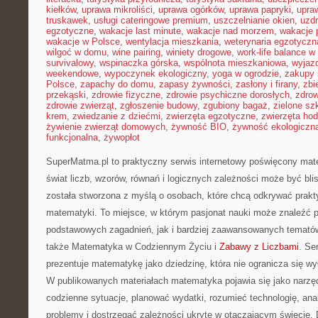
kiełków
,
uprawa mikroliści
,
uprawa ogórków
,
uprawa papryki
,
upra
truskawek
,
usługi cateringowe premium
,
uszczelnianie okien
,
uzd
egzotyczne
,
wakacje last minute
,
wakacje nad morzem
,
wakacje 
wakacje w Polsce
,
wentylacja mieszkania
,
weterynaria egzotyczn
wilgoć w domu
,
wine pairing
,
winiety drogowe
,
work-life balance 
survivalowy
,
wspinaczka górska
,
wspólnota mieszkaniowa
,
wyjazd
weekendowe
,
wypoczynek ekologiczny
,
yoga w ogrodzie
,
zakupy 
Polsce
,
zapachy do domu
,
zapasy żywności
,
zasłony i firany
,
zbi
przekąski
,
zdrowie fizyczne
,
zdrowie psychiczne dorosłych
,
zdrow
zdrowie zwierząt
,
zgłoszenie budowy
,
zgubiony bagaż
,
zielone sz
krem
,
zwiedzanie z dziećmi
,
zwierzęta egzotyczne
,
zwierzęta ho
żywienie zwierząt domowych
,
żywność BIO
,
żywność ekologiczna
funkcjonalna
,
żywopłot
SuperMatma.pl to praktyczny serwis internetowy poświęcony mat
świat liczb, wzorów, równań i logicznych zależności może być bli
została stworzona z myślą o osobach, które chcą odkrywać prak
matematyki. To miejsce, w którym pasjonat nauki może znaleźć 
podstawowych zagadnień, jak i bardziej zaawansowanych temat
także Matematyka w Codziennym Życiu i
Zabawy z Liczbami
. Se
prezentuje matematykę jako dziedzinę, która nie ogranicza się w
W publikowanych materiałach matematyka pojawia się jako narzę
codzienne sytuacje, planować wydatki, rozumieć technologię, an
problemy i dostrzegać zależności ukryte w otaczającym świecie.