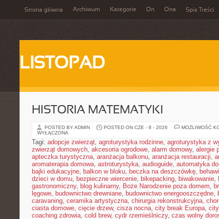
Archiwum
Kategorie
On
Ona
Strona główna
Spis Treści
LISTOPAD
HISTORIA MATEMATYKI
POSTED BY ADMIN
POSTED ON CZE - 8 - 2026
MOŻLIWOŚĆ K
WYŁĄCZONA
Tagi:
adopcje zwierząt
,
agroturystyka rodzinne
,
agroturystyka z 
zwierząt domowych
,
akcesoria ogrodowe
,
alarm domowy
,
alergie
apteczka turystyczna
,
aranżacja balkonu
,
aranżacja restauracji
,
a
aromaterapia domowa
,
astroturystyka
,
audioguide
,
automatyka d
bajki edukacyjne
,
balkon w bloku
,
beczka na deszczówkę
,
behawi
dzieci w domu
,
bezpieczne wiercenie
,
bikepacking
,
biwakowanie
,
gastronomiczny
,
blog kulinarny
,
Boże Narodzenie poza domem
,
b
lęgowe
,
budownictwo drewniane
,
budownictwo energooszczędne
,
caravaning
,
ceramika artystyczna
,
chirurgia rekonstrukcyjna
,
chor
ciasta domowe
,
cięcie drzew
,
cisza nocna
,
city break Europa
,
cit
coaching zdrowia
,
cold brew
,
cydr rzemieślniczy
,
czas wolny doro