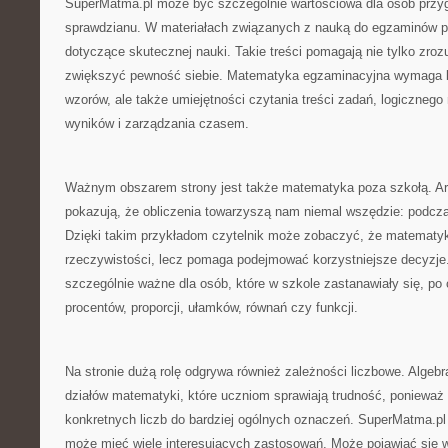
SuperMatma.pl może być szczególnie wartościowa dla osób przy
sprawdzianu. W materiałach związanych z nauką do egzaminów po
dotyczące skutecznej nauki. Takie treści pomagają nie tylko zroz
zwiększyć pewność siebie. Matematyka egzaminacyjna wymaga b
wzorów, ale także umiejętności czytania treści zadań, logicznego
wyników i zarządzania czasem.
Ważnym obszarem strony jest także matematyka poza szkołą. Art
pokazują, że obliczenia towarzyszą nam niemal wszędzie: podcz
Dzięki takim przykładom czytelnik może zobaczyć, że matematyk
rzeczywistości, lecz pomaga podejmować korzystniejsze decyzje.
szczególnie ważne dla osób, które w szkole zastanawiały się, po 
procentów, proporcji, ułamków, równań czy funkcji.
Na stronie dużą rolę odgrywa również zależności liczbowe. Algeb
działów matematyki, które uczniom sprawiają trudność, ponieważ
konkretnych liczb do bardziej ogólnych oznaczeń. SuperMatma.pl 
może mieć wiele interesujących zastosowań. Może pojawiać się w