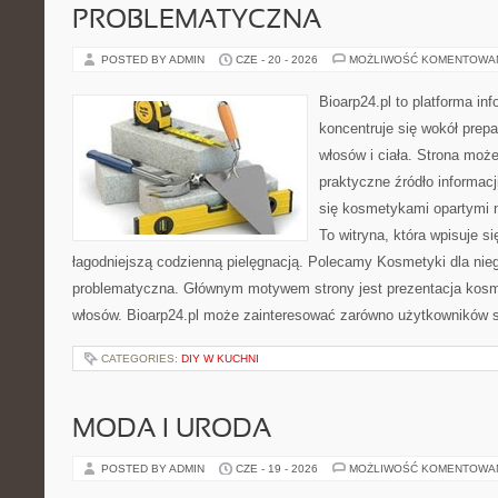
PROBLEMATYCZNA
POSTED BY ADMIN
CZE - 20 - 2026
MOŻLIWOŚĆ KOMENTOWA
Bioarp24.pl to platforma in
koncentruje się wokół prepa
włosów i ciała. Strona moż
praktyczne źródło informacji
się kosmetykami opartymi n
To witryna, która wpisuje s
łagodniejszą codzienną pielęgnacją. Polecamy Kosmetyki dla nie
problematyczna. Głównym motywem strony jest prezentacja kosme
włosów. Bioarp24.pl może zainteresować zarówno użytkowników 
CATEGORIES:
DIY W KUCHNI
MODA I URODA
POSTED BY ADMIN
CZE - 19 - 2026
MOŻLIWOŚĆ KOMENTOWA