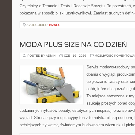
Czytelnicy o Temacie i Testy i Recenzje Sprzętu. To przestrzeń, 
pokazana w sposób bliski użytkownikowi. Zamiast trudnych defini
CATEGORIES:
BIZNES
MODA PLUS SIZE NA CO DZIEŃ
POSTED BY ADMIN
CZE - 16 - 2026
MOŻLIWOŚĆ KOMENTOWA
Serwis modowo-urodowy po
dbaniu o wygląd, produkt
upiększaniu twarzy oraz co
osób, które chcą czuć się d
To miejsce stworzone z myś
szukają prostych porad dot
codziennych rytuałów beauty, estetycznych inspiracji oraz spra
wygląd. Strona łączy inspiracyjny ton z tematyką bliską osobom, 
pełniejszych sylwetek, świadomym budowaniem wizerunku i pięk