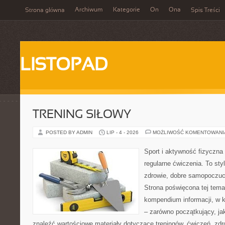
Archiwum
Kategorie
On
Ona
Strona główna
Spis Treści
LISTOPAD
TRENING SIŁOWY
POSTED BY ADMIN
LIP - 4 - 2026
MOŻLIWOŚĆ KOMENTOWAN
Sport i aktywność fizyczna 
regularne ćwiczenia. To sty
zdrowie, dobre samopoczuci
Strona poświęcona tej tem
kompendium informacji, w k
– zarówno początkujący, j
znaleźć wartościowe materiały dotyczące treningów, ćwiczeń, zdr