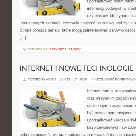
uporządkować temat odchud
informacji podanych w pros
czytelników, którzy nie chc
internetowych skrótach, lecz wolą spojrzeć na zdrowy styl życia s
Strona porusza tematy, które mogą zainteresować zarówno osoby w
[…]
CATEGORIES:
PRZYNĘTY I ZANĘTY
INTERNET I NOWE TECHNOLOGIE
POSTED BY ADMIN
CZE - 17 - 2026
MOŻLIWOŚĆ KOMENTOWA
Internat.com.pl to rozbudo
oraz wszystkim zagadnieni
codziennym korzystaniem 
być przydatnym miejscem d
uporządkować wiedzę o świec
bezprzewodowych, światłow
cyberbezpieczeństwa oraz codziennych rozwiązań technologiczny