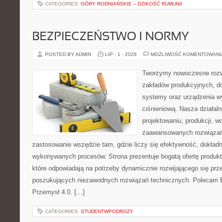
CATEGORIES:
GÓRY RODNIAŃSKIE – DZIKOŚĆ RUMUNII
BEZPIECZEŃSTWO I NORMY
POSTED BY ADMIN
LIP - 1 - 2026
MOŻLIWOŚĆ KOMENTOWAN
Tworzymy nowoczesne rozw
zakładów produkcyjnych, d
systemy oraz urządzenia w
ciśnieniową. Nasza działaln
projektowaniu, produkcji, w
zaawansowanych rozwiązań,
zastosowanie wszędzie tam, gdzie liczy się efektywność, dokład
wykonywanych procesów. Strona prezentuje bogatą ofertę produktó
które odpowiadają na potrzeby dynamicznie rozwijającego się prz
poszukujących niezawodnych rozwiązań technicznych. Polecam E
Przemysł 4.0. […]
CATEGORIES:
STUDENTWPODROZY