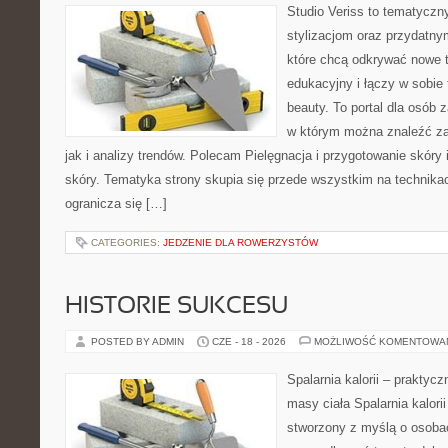
Studio Veriss to tematyczn
stylizacjom oraz przydatn
które chcą odkrywać nowe t
edukacyjny i łączy w sobie
beauty. To portal dla osób
w którym można znaleźć za
jak i analizy trendów. Polecam Pielęgnacja i przygotowanie skóry 
skóry. Tematyka strony skupia się przede wszystkim na technikac
ogranicza się […]
CATEGORIES:
JEDZENIE DLA ROWERZYSTÓW
HISTORIE SUKCESU
POSTED BY ADMIN
CZE - 18 - 2026
MOŻLIWOŚĆ KOMENTOWA
Spalarnia kalorii – praktyc
masy ciała Spalarnia kalorii
stworzony z myślą o osoba