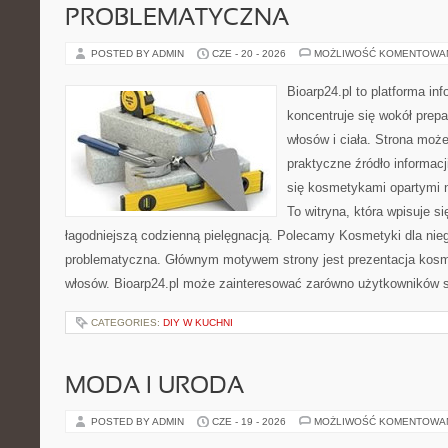
PROBLEMATYCZNA
POSTED BY ADMIN
CZE - 20 - 2026
MOŻLIWOŚĆ KOMENTOWA
Bioarp24.pl to platforma in
koncentruje się wokół prepa
włosów i ciała. Strona moż
praktyczne źródło informacji
się kosmetykami opartymi n
To witryna, która wpisuje s
łagodniejszą codzienną pielęgnacją. Polecamy Kosmetyki dla nie
problematyczna. Głównym motywem strony jest prezentacja kosme
włosów. Bioarp24.pl może zainteresować zarówno użytkowników 
CATEGORIES:
DIY W KUCHNI
MODA I URODA
POSTED BY ADMIN
CZE - 19 - 2026
MOŻLIWOŚĆ KOMENTOWA