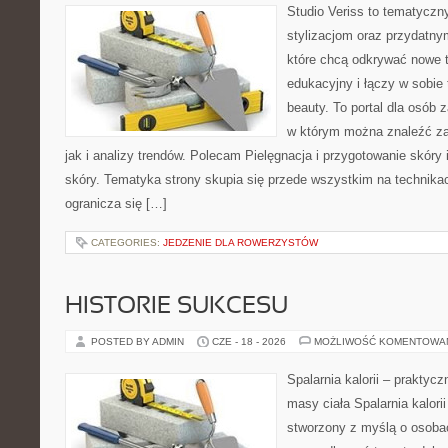
Studio Veriss to tematyczn
stylizacjom oraz przydatn
które chcą odkrywać nowe t
edukacyjny i łączy w sobie
beauty. To portal dla osób
w którym można znaleźć za
jak i analizy trendów. Polecam Pielęgnacja i przygotowanie skóry 
skóry. Tematyka strony skupia się przede wszystkim na technikac
ogranicza się […]
CATEGORIES:
JEDZENIE DLA ROWERZYSTÓW
HISTORIE SUKCESU
POSTED BY ADMIN
CZE - 18 - 2026
MOŻLIWOŚĆ KOMENTOWA
Spalarnia kalorii – praktyc
masy ciała Spalarnia kalorii
stworzony z myślą o osoba