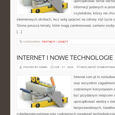
uporządkować temat odchud
informacji podanych w pros
czytelników, którzy nie chc
internetowych skrótach, lecz wolą spojrzeć na zdrowy styl życia s
Strona porusza tematy, które mogą zainteresować zarówno osoby w
[…]
CATEGORIES:
PRZYNĘTY I ZANĘTY
INTERNET I NOWE TECHNOLOGIE
POSTED BY ADMIN
CZE - 17 - 2026
MOŻLIWOŚĆ KOMENTOWA
Internat.com.pl to rozbudo
oraz wszystkim zagadnieni
codziennym korzystaniem 
być przydatnym miejscem d
uporządkować wiedzę o świec
bezprzewodowych, światłow
cyberbezpieczeństwa oraz codziennych rozwiązań technologiczny