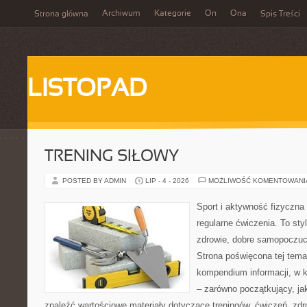
Archiwum
Kategorie
On
Ona
Strona główna
Spis Treści
LISTOPAD
TRENING SIŁOWY
POSTED BY ADMIN
LIP - 4 - 2026
MOŻLIWOŚĆ KOMENTOWAN
Sport i aktywność fizyczna 
regularne ćwiczenia. To sty
zdrowie, dobre samopoczuci
Strona poświęcona tej tem
kompendium informacji, w k
– zarówno początkujący, j
znaleźć wartościowe materiały dotyczące treningów, ćwiczeń, zdr