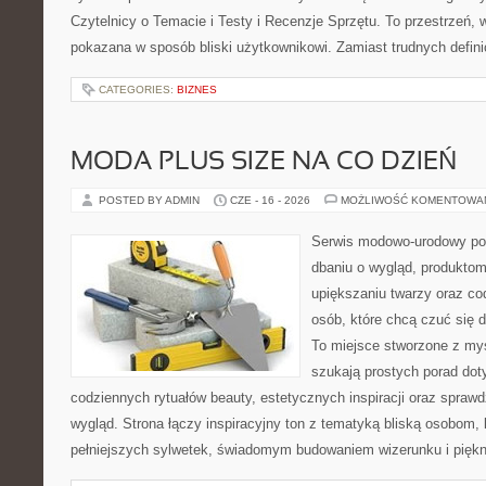
Czytelnicy o Temacie i Testy i Recenzje Sprzętu. To przestrzeń, 
pokazana w sposób bliski użytkownikowi. Zamiast trudnych defini
CATEGORIES:
BIZNES
MODA PLUS SIZE NA CO DZIEŃ
POSTED BY ADMIN
CZE - 16 - 2026
MOŻLIWOŚĆ KOMENTOWA
Serwis modowo-urodowy po
dbaniu o wygląd, produkt
upiększaniu twarzy oraz co
osób, które chcą czuć się d
To miejsce stworzone z myś
szukają prostych porad dot
codziennych rytuałów beauty, estetycznych inspiracji oraz spra
wygląd. Strona łączy inspiracyjny ton z tematyką bliską osobom, 
pełniejszych sylwetek, świadomym budowaniem wizerunku i pięk