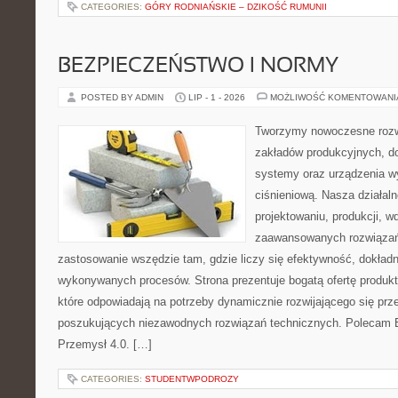
CATEGORIES:
GÓRY RODNIAŃSKIE – DZIKOŚĆ RUMUNII
BEZPIECZEŃSTWO I NORMY
POSTED BY ADMIN
LIP - 1 - 2026
MOŻLIWOŚĆ KOMENTOWAN
Tworzymy nowoczesne rozw
zakładów produkcyjnych, d
systemy oraz urządzenia w
ciśnieniową. Nasza działaln
projektowaniu, produkcji, w
zaawansowanych rozwiązań,
zastosowanie wszędzie tam, gdzie liczy się efektywność, dokład
wykonywanych procesów. Strona prezentuje bogatą ofertę produktó
które odpowiadają na potrzeby dynamicznie rozwijającego się prz
poszukujących niezawodnych rozwiązań technicznych. Polecam E
Przemysł 4.0. […]
CATEGORIES:
STUDENTWPODROZY