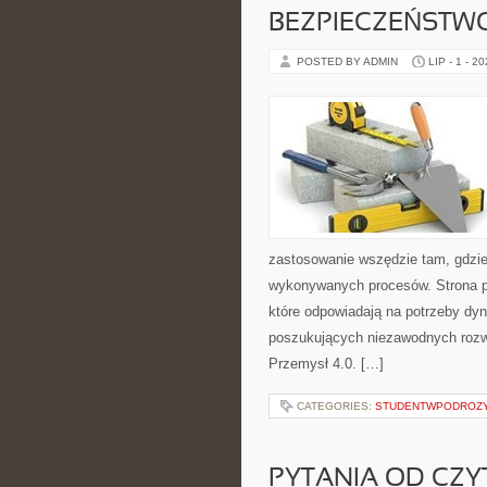
BEZPIECZEŃSTW
POSTED BY ADMIN
LIP - 1 - 2
zastosowanie wszędzie tam, gdzie
wykonywanych procesów. Strona pre
które odpowiadają na potrzeby dyn
poszukujących niezawodnych rozw
Przemysł 4.0. […]
CATEGORIES:
STUDENTWPODROZ
PYTANIA OD CZ