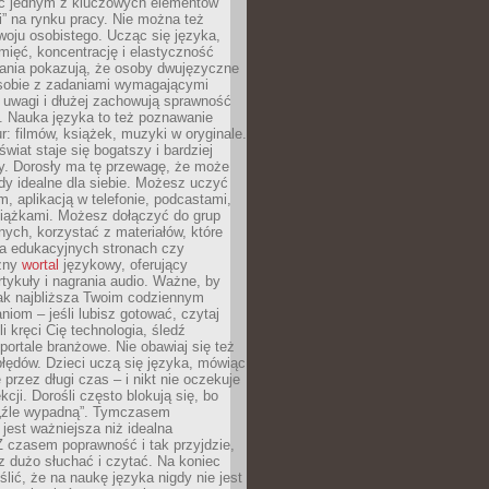
ięc jednym z kluczowych elementów
i” na rynku pracy. Nie można też
oju osobistego. Ucząc się języka,
ięć, koncentrację i elastyczność
ania pokazują, że osoby dwujęzyczne
 sobie z zadaniami wymagającymi
 uwagi i dłużej zachowują sprawność
ą. Nauka języka to też poznawanie
r: filmów, książek, muzyki w oryginale.
świat staje się bogatszy i bardziej
y. Dorosły ma tę przewagę, że może
y idealne dla siebie. Możesz uczyć
em, aplikacją w telefonie, podcastami,
siążkami. Możesz dołączyć do grup
ych, korzystać z materiałów, które
na edukacyjnych stronach czy
czny
wortal
językowy, oferujący
rtykuły i nagrania audio. Ważne, by
jak najbliższa Twoim codziennym
niom – jeśli lubisz gotować, czytaj
li kręci Cię technologia, śledź
portale branżowe. Nie obawiaj się też
błędów. Dzieci uczą się języka, mówiąc
 przez długi czas – i nikt nie oczekuje
kcji. Dorośli często blokują się, bo
e „źle wypadną”. Tymczasem
jest ważniejsza niż idealna
 czasem poprawność i tak przyjdzie,
sz dużo słuchać i czytać. Na koniec
ślić, że na naukę języka nigdy nie jest