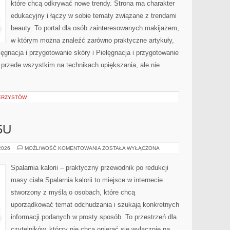
które chcą odkrywać nowe trendy. Strona ma charakter
edukacyjny i łączy w sobie tematy związane z trendami
beauty. To portal dla osób zainteresowanych makijażem,
w którym można znaleźć zarówno praktyczne artykuły,
lęgnacja i przygotowanie skóry i Pielęgnacja i przygotowanie
 przede wszystkim na technikach upiększania, ale nie
WERZYSTÓW
SU
HISTORIE
 2026
MOŻLIWOŚĆ KOMENTOWANIA
ZOSTAŁA WYŁĄCZONA
SUKCESU
Spalarnia kalorii – praktyczny przewodnik po redukcji
masy ciała Spalarnia kalorii to miejsce w internecie
stworzony z myślą o osobach, które chcą
uporządkować temat odchudzania i szukają konkretnych
informacji podanych w prosty sposób. To przestrzeń dla
czytelników, którzy nie chcą opierać się wyłącznie na