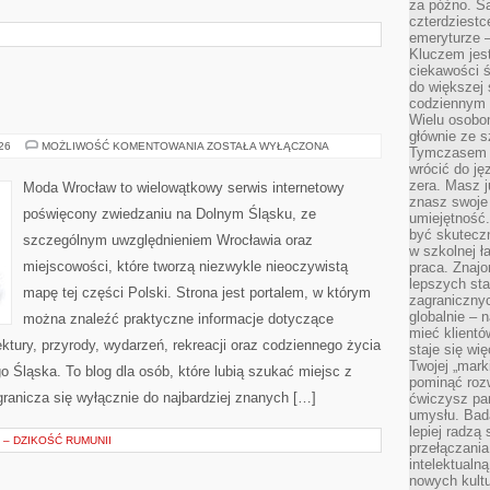
za późno. Są
czterdziestc
emeryturze –
Kluczem jest
ciekawości 
do większej 
codziennym 
Wielu osobo
głównie ze s
GŁOGÓW
026
MOŻLIWOŚĆ KOMENTOWANIA
ZOSTAŁA WYŁĄCZONA
Tymczasem d
wrócić do j
zera. Masz 
Moda Wrocław to wielowątkowy serwis internetowy
znasz swoje
poświęcony zwiedzaniu na Dolnym Śląsku, ze
umiejętność
być skuteczn
szczególnym uwzględnieniem Wrocławia oraz
w szkolnej ł
miejscowości, które tworzą niezwykle nieoczywistą
praca. Znajo
lepszych st
mapę tej części Polski. Strona jest portalem, w którym
zagranicznyc
globalnie – 
można znaleźć praktyczne informacje dotyczące
mieć klientó
itektury, przyrody, wydarzeń, rekreacji oraz codziennego życia
staje się w
Twojej „mark
 Śląska. To blog dla osób, które lubią szukać miejsc z
pominąć rozw
ranicza się wyłącznie do najbardziej znanych […]
ćwiczysz pam
umysłu. Bad
lepiej radzą
– DZIKOŚĆ RUMUNII
przełączania
intelektualn
nowych kultu