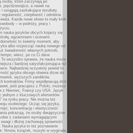
 osoby, które zaczynają po
e, pięćdziesiątce, a nawet na
 i osiągają zaskakujące rezultaty.
 regularność, cierpliwość i odrobina
świata. Każde nowe słowo to mały krok
swobody – w podróży, pracy i
życiu.
m nauka języków obcych kojarzy się
zkołą, egzaminami i ocenami.
orosłość to świetny moment, aby
ęzyka albo rozpocząć naukę nowego od
już świadomość własnych potrzeb,
 tempo, wiesz, po co Ci dana
. To wszystko sprawia, że nauka może
iejsza i bardziej satysfakcjonująca niż
awce. Najbardziej oczywisty powód to
mość języka obcego otwiera drzwi do
anowisk, wyższych zarobków,
h kontraktów. Firmy współpracują dziś
nawet, jeśli pracujesz z Polski, możesz
w z Niemiec, Francji czy USA. Język
ięc jednym z kluczowych elementów
i” na rynku pracy. Nie można też
oju osobistego. Ucząc się języka,
ięć, koncentrację i elastyczność
ania pokazują, że osoby dwujęzyczne
 sobie z zadaniami wymagającymi
 uwagi i dłużej zachowują sprawność
ą. Nauka języka to też poznawanie
r: filmów, książek, muzyki w oryginale.