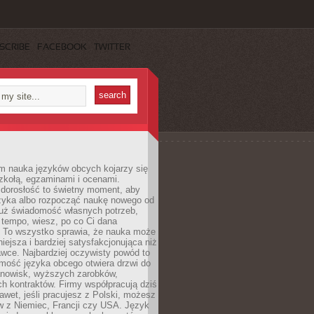
SCRIBE
FACEBOOK
TWITTER
m nauka języków obcych kojarzy się
zkołą, egzaminami i ocenami.
orosłość to świetny moment, aby
ęzyka albo rozpocząć naukę nowego od
już świadomość własnych potrzeb,
 tempo, wiesz, po co Ci dana
. To wszystko sprawia, że nauka może
iejsza i bardziej satysfakcjonująca niż
awce. Najbardziej oczywisty powód to
mość języka obcego otwiera drzwi do
anowisk, wyższych zarobków,
h kontraktów. Firmy współpracują dziś
nawet, jeśli pracujesz z Polski, możesz
w z Niemiec, Francji czy USA. Język