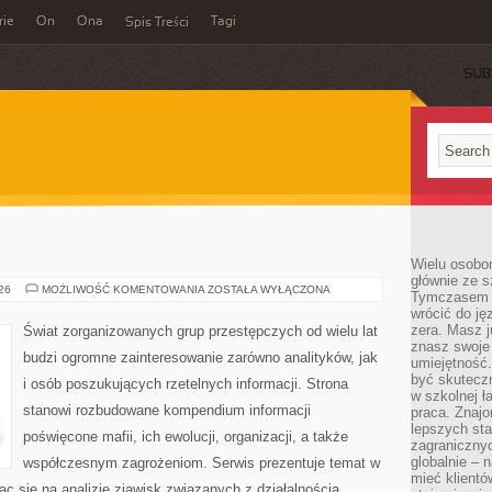
rie
On
Ona
Tagi
Spis Treści
SUB
Wielu osobo
głównie ze s
BROŃ
026
MOŻLIWOŚĆ KOMENTOWANIA
ZOSTAŁA WYŁĄCZONA
Tymczasem d
I
wrócić do j
PRZEMOC
zera. Masz 
Świat zorganizowanych grup przestępczych od wielu lat
znasz swoje
budzi ogromne zainteresowanie zarówno analityków, jak
umiejętność
być skuteczn
i osób poszukujących rzetelnych informacji. Strona
w szkolnej ł
stanowi rozbudowane kompendium informacji
praca. Znajo
lepszych st
poświęcone mafii, ich ewolucji, organizacji, a także
zagranicznyc
globalnie – 
współczesnym zagrożeniom. Serwis prezentuje temat w
mieć klientó
ąc się na analizie zjawisk związanych z działalnością