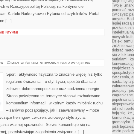
staje się w
Twojej „mark
ch w Rzeczypospolitej Polskiej, na kontynencie
pominąć rozw
cam Kartele Narkotykowe i Pytania od czytelników. Portal
ćwiczysz pam
umysłu. Bad
ane […]
lepiej radzą
przełączania
intelektualn
WIE INTYMNE
nowych kultu
Dzięki temu 
zróżnicowan
dobrać metod
się z lektor
serialami, k
TRENING
026
MOŻLIWOŚĆ KOMENTOWANIA
ZOSTAŁA WYŁĄCZONA
konwersacyjn
SIŁOWY
znajdziesz 
specjalisty
Sport i aktywność fizyczna to znacznie więcej niż tylko
ćwiczenia, a
regularne ćwiczenia. To styl życia, sposób dbania o
nauka była 
zainteresowa
zdrowie, dobre samopoczucie oraz codzienną energię.
przepisy; jeś
zagraniczne 
Strona poświęcona tej tematyce stanowi rozbudowane
popełniania 
kompendium informacji, w którym każdy miłośnik ruchu
niepoprawnie
od nich perfe
– zarówno początkujący, jak i zaawansowany – może
boją się, ż
yczące treningów, ćwiczeń, zdrowego stylu życia,
komunikacja 
gramatyka. Z
ania własnej sprawności. Serwis koncentruje się na
jeśli będzie
warto podkre
znej, przedstawiając zagadnienia związane z […]