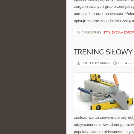
zorganizowanych grup przestępczy
europejskim oraz na świecie. Pole
opisuje istotne zagadnienia związ
CATEGORIES:
STYL ŻYCIA A ZDRO
TRENING SIŁOWY
POSTED BY ADMIN
LIP - 4 - 2
znaleźć wartościowe materiały dot
odżywiania oraz świadomego rozwij
popularyzowaniu aktywności fizyc