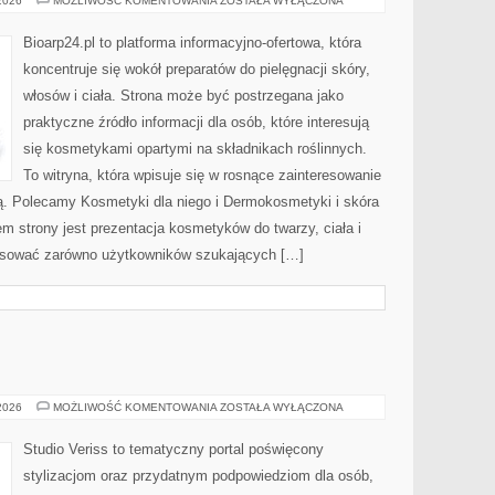
 2026
MOŻLIWOŚĆ KOMENTOWANIA
ZOSTAŁA WYŁĄCZONA
I
SKÓRA
PROBLEMATYCZNA
Bioarp24.pl to platforma informacyjno-ofertowa, która
koncentruje się wokół preparatów do pielęgnacji skóry,
włosów i ciała. Strona może być postrzegana jako
praktyczne źródło informacji dla osób, które interesują
się kosmetykami opartymi na składnikach roślinnych.
To witryna, która wpisuje się w rosnące zainteresowanie
ją. Polecamy Kosmetyki dla niego i Dermokosmetyki i skóra
strony jest prezentacja kosmetyków do twarzy, ciała i
resować zarówno użytkowników szukających […]
MODA
 2026
MOŻLIWOŚĆ KOMENTOWANIA
ZOSTAŁA WYŁĄCZONA
I
URODA
Studio Veriss to tematyczny portal poświęcony
stylizacjom oraz przydatnym podpowiedziom dla osób,