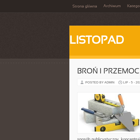
Archiwum
Katego
Strona główna
LISTOPAD
BROŃ I PRZEMOC
POSTED BY ADMIN
LIP - 5 - 2
sposób publicystyczny, koncentruj