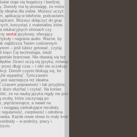
świat staje się bogatszy i bardziej
y. Dorosły ma tę przewagę, że może
y idealne dla siebie. Możesz uczyć
em, aplikacją w telefonie, podcastami,
siążkami. Możesz dołączyć do grup
ych, korzystać z materiałów, które
na edukacyjnych stronach czy
czny
wortal
językowy, oferujący
rtykuły i nagrania audio. Ważne, by
jak najbliższa Twoim codziennym
niom – jeśli lubisz gotować, czytaj
li kręci Cię technologia, śledź
portale branżowe. Nie obawiaj się też
błędów. Dzieci uczą się języka, mówiąc
 przez długi czas – i nikt nie oczekuje
kcji. Dorośli często blokują się, bo
e „źle wypadną”. Tymczasem
jest ważniejsza niż idealna
 czasem poprawność i tak przyjdzie,
sz dużo słuchać i czytać. Na koniec
ślić, że na naukę języka nigdy nie jest
 osoby, które zaczynają po
e, pięćdziesiątce, a nawet na
 i osiągają zaskakujące rezultaty.
 regularność, cierpliwość i odrobina
świata. Każde nowe słowo to mały krok
swobody – w podróży, pracy i
życiu.