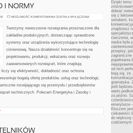
Dzięki temu 
O I NORMY
zróżnicowan
dobrać metod
się z lektor
BEZPIECZEŃSTWO
026
MOŻLIWOŚĆ KOMENTOWANIA
ZOSTAŁA WYŁĄCZONA
serialami, k
I
NORMY
konwersacyjn
Tworzymy nowoczesne rozwiązania przeznaczone dla
znajdziesz 
specjalisty
zakładów produkcyjnych, dostarczając sprawdzone
ćwiczenia, a
nauka była 
systemy oraz urządzenia wykorzystujące technologię
zainteresowa
ciśnieniową. Nasza działalność koncentruje się na
przepisy; jeś
zagraniczne 
projektowaniu, produkcji, wdrażaniu oraz rozwoju
popełniania 
zaawansowanych rozwiązań, które znajdują
niepoprawnie
od nich perfe
 liczy się efektywność, dokładność oraz ochrona
boją się, ż
komunikacja 
zentuje bogatą ofertę produktów, usług oraz technologii,
gramatyka. Z
amicznie rozwijającego się przemysłu i przedsiębiorstw
jeśli będzie
warto podkre
iązań technicznych. Polecam Energetyka i Zasoby i
za późno. Są
czterdziestc
emeryturze –
Kluczem jest
Y
ciekawości 
do większej 
codziennym 
YTELNIKÓW