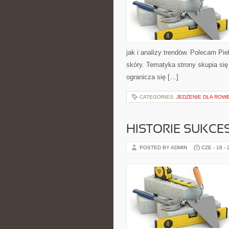
jak i analizy trendów. Polecam Pie
skóry. Tematyka strony skupia się
ogranicza się […]
CATEGORIES:
JEDZENIE DLA RO
HISTORIE SUKCE
POSTED BY ADMIN
CZE - 18 -