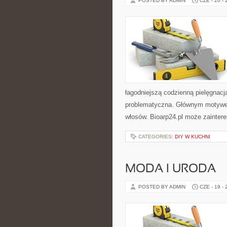
POSTED BY ADMIN
CZE - 20 -
łagodniejszą codzienną pielęgnac
problematyczna. Głównym motywem 
włosów. Bioarp24.pl może zainte
CATEGORIES:
DIY W KUCHNI
MODA I URODA
POSTED BY ADMIN
CZE - 19 -