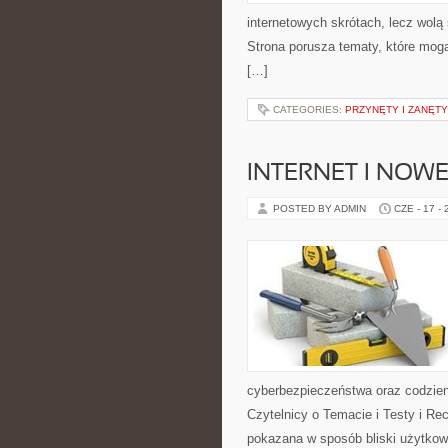
internetowych skrótach, lecz wolą 
Strona porusza tematy, które mogą
[…]
CATEGORIES:
PRZYNĘTY I ZANĘTY
INTERNET I NOW
POSTED BY ADMIN
CZE - 17 -
cyberbezpieczeństwa oraz codzien
Czytelnicy o Temacie i Testy i Rec
pokazana w sposób bliski użytkown