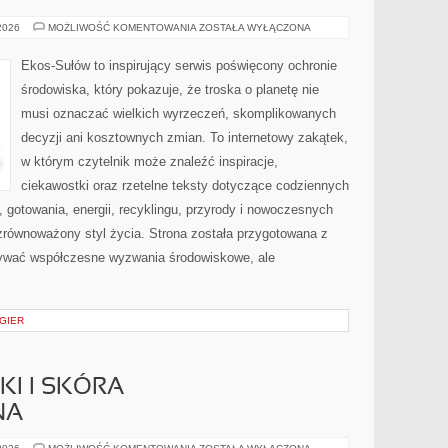
PYTANIA
 2026
MOŻLIWOŚĆ KOMENTOWANIA
ZOSTAŁA WYŁĄCZONA
OD
CZYTELNIKÓW
Ekos-Sułów to inspirujący serwis poświęcony ochronie
środowiska, który pokazuje, że troska o planetę nie
musi oznaczać wielkich wyrzeczeń, skomplikowanych
decyzji ani kosztownych zmian. To internetowy zakątek,
w którym czytelnik może znaleźć inspiracje,
ciekawostki oraz rzetelne teksty dotyczące codziennych
gotowania, energii, recyklingu, przyrody i nowoczesnych
zrównoważony styl życia. Strona została przygotowana z
rywać współczesne wyzwania środowiskowe, ale
 GIER
I I SKÓRA
NA
DERMOKOSMETYKI