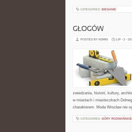
CATEGORIES:
BIEGANIE
GŁOGÓW
POSTED BY ADMIN
LIP - 2 - 2
zwiedzania, historii, kultury, arch
w miastach i miasteczkach Dolnego
charakterem. Moda Wrocław nie og
CATEGORIES:
GÓRY RODNIAŃSKIE 