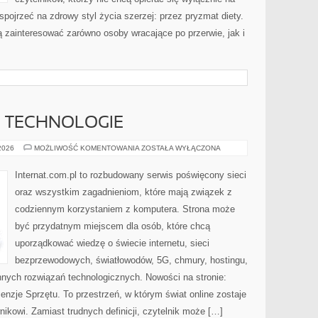
spojrzeć na zdrowy styl życia szerzej: przez pryzmat diety.
 zainteresować zarówno osoby wracające po przerwie, jak i
E TECHNOLOGIE
INTERNET
 2026
MOŻLIWOŚĆ KOMENTOWANIA
ZOSTAŁA WYŁĄCZONA
I
NOWE
TECHNOLOGIE
Internat.com.pl to rozbudowany serwis poświęcony sieci
oraz wszystkim zagadnieniom, które mają związek z
codziennym korzystaniem z komputera. Strona może
być przydatnym miejscem dla osób, które chcą
uporządkować wiedzę o świecie internetu, sieci
bezprzewodowych, światłowodów, 5G, chmury, hostingu,
nych rozwiązań technologicznych. Nowości na stronie:
enzje Sprzętu. To przestrzeń, w którym świat online zostaje
ikowi. Zamiast trudnych definicji, czytelnik może […]