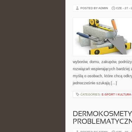
POSTED BY ADMIN
CZE - 27 -
wyborów, domu, zakupów, podróży, 
rozwiązań wspierających bardziej 
myślą o osobach, które chcą odk
jednocześnie szukają […]
CATEGORIES:
E-SPORT I KULTURA
DERMOKOSMETYK
PROBLEMATYCZ