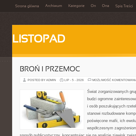
Archiwum
Kategorie
On
Ona
Strona główna
Spis Treści
LISTOPAD
BROŃ I PRZEMOC
POSTED BY ADMIN
LIP - 5 - 2026
MOŻLIWOŚĆ KOMENTOWAN
Świat zorganizowanych grup
budzi ogromne zainteresowa
i osób poszukujących rzetel
stanowi rozbudowane kompe
poświęcone mafii, ich ewoluc
współczesnym zagrożeniom.
sposób publicystyczny, koncentrując się na analizie zjawisk zwią