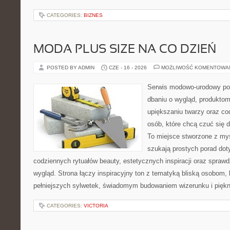
CATEGORIES:
BIZNES
MODA PLUS SIZE NA CO DZIEŃ
POSTED BY ADMIN
CZE - 16 - 2026
MOŻLIWOŚĆ KOMENTOWA
Serwis modowo-urodowy po
dbaniu o wygląd, produkt
upiększaniu twarzy oraz co
osób, które chcą czuć się d
To miejsce stworzone z myś
szukają prostych porad dot
codziennych rytuałów beauty, estetycznych inspiracji oraz spra
wygląd. Strona łączy inspiracyjny ton z tematyką bliską osobom, 
pełniejszych sylwetek, świadomym budowaniem wizerunku i pięk
CATEGORIES:
VICTORIA