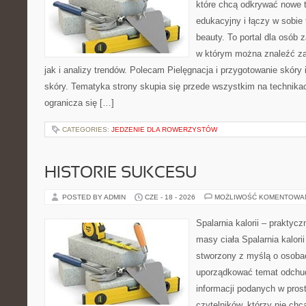
które chcą odkrywać nowe t
edukacyjny i łączy w sobie
beauty. To portal dla osób
w którym można znaleźć za
jak i analizy trendów. Polecam Pielęgnacja i przygotowanie skóry 
skóry. Tematyka strony skupia się przede wszystkim na technikac
ogranicza się […]
CATEGORIES:
JEDZENIE DLA ROWERZYSTÓW
HISTORIE SUKCESU
POSTED BY ADMIN
CZE - 18 - 2026
MOŻLIWOŚĆ KOMENTOWA
Spalarnia kalorii – praktyc
masy ciała Spalarnia kalorii
stworzony z myślą o osoba
uporządkować temat odchud
informacji podanych w pros
czytelników, którzy nie chc