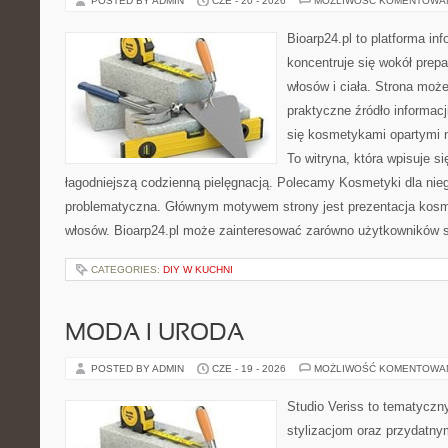
POSTED BY ADMIN
CZE - 20 - 2026
MOŻLIWOŚĆ KOMENTOWA
Bioarp24.pl to platforma in
koncentruje się wokół prepa
włosów i ciała. Strona moż
praktyczne źródło informacji
się kosmetykami opartymi n
To witryna, która wpisuje s
łagodniejszą codzienną pielęgnacją. Polecamy Kosmetyki dla nie
problematyczna. Głównym motywem strony jest prezentacja kosme
włosów. Bioarp24.pl może zainteresować zarówno użytkowników 
CATEGORIES:
DIY W KUCHNI
MODA I URODA
POSTED BY ADMIN
CZE - 19 - 2026
MOŻLIWOŚĆ KOMENTOWA
Studio Veriss to tematyczn
stylizacjom oraz przydatn