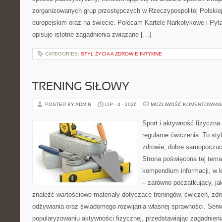
zorganizowanych grup przestępczych w Rzeczypospolitej Polskiej
europejskim oraz na świecie. Polecam Kartele Narkotykowe i Pyta
opisuje istotne zagadnienia związane […]
CATEGORIES:
STYL ŻYCIA A ZDROWIE INTYMNE
TRENING SIŁOWY
POSTED BY ADMIN
LIP - 4 - 2026
MOŻLIWOŚĆ KOMENTOWAN
Sport i aktywność fizyczna 
regularne ćwiczenia. To sty
zdrowie, dobre samopoczuci
Strona poświęcona tej tem
kompendium informacji, w k
– zarówno początkujący, j
znaleźć wartościowe materiały dotyczące treningów, ćwiczeń, zdr
odżywiania oraz świadomego rozwijania własnej sprawności. Serwi
popularyzowaniu aktywności fizycznej, przedstawiając zagadnien