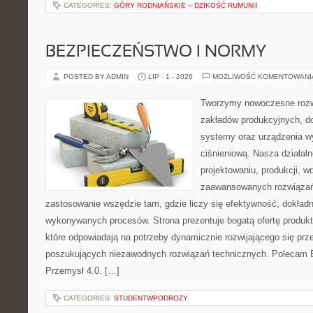
CATEGORIES:
GÓRY RODNIAŃSKIE – DZIKOŚĆ RUMUNII
BEZPIECZEŃSTWO I NORMY
POSTED BY ADMIN
LIP - 1 - 2026
MOŻLIWOŚĆ KOMENTOWAN
Tworzymy nowoczesne rozw
zakładów produkcyjnych, d
systemy oraz urządzenia w
ciśnieniową. Nasza działaln
projektowaniu, produkcji, w
zaawansowanych rozwiązań,
zastosowanie wszędzie tam, gdzie liczy się efektywność, dokład
wykonywanych procesów. Strona prezentuje bogatą ofertę produktó
które odpowiadają na potrzeby dynamicznie rozwijającego się prz
poszukujących niezawodnych rozwiązań technicznych. Polecam E
Przemysł 4.0. […]
CATEGORIES:
STUDENTWPODROZY