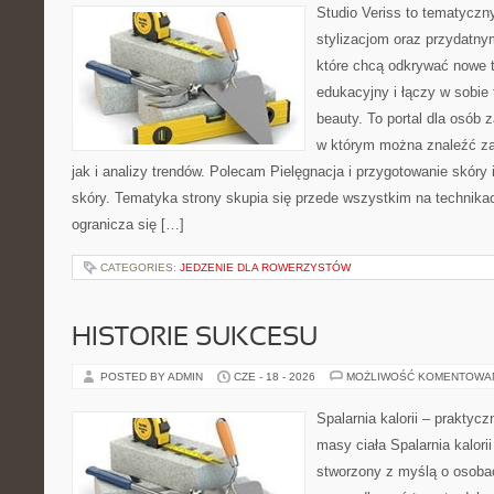
Studio Veriss to tematyczn
stylizacjom oraz przydatn
które chcą odkrywać nowe t
edukacyjny i łączy w sobie
beauty. To portal dla osób
w którym można znaleźć za
jak i analizy trendów. Polecam Pielęgnacja i przygotowanie skóry 
skóry. Tematyka strony skupia się przede wszystkim na technikac
ogranicza się […]
CATEGORIES:
JEDZENIE DLA ROWERZYSTÓW
HISTORIE SUKCESU
POSTED BY ADMIN
CZE - 18 - 2026
MOŻLIWOŚĆ KOMENTOWA
Spalarnia kalorii – praktyc
masy ciała Spalarnia kalorii
stworzony z myślą o osoba