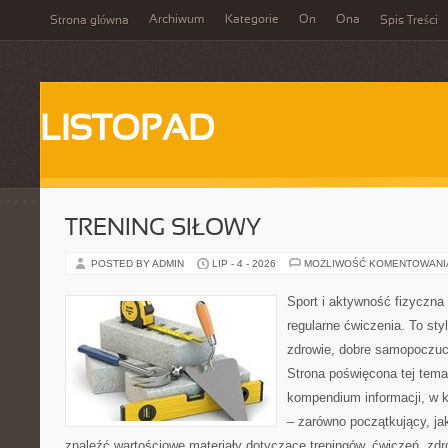
Archiwum
Kategorie
On
Ona
Strona główna
Spis Treści
LISTOPAD
TRENING SIŁOWY
POSTED BY ADMIN
LIP - 4 - 2026
MOŻLIWOŚĆ KOMENTOWAN
Sport i aktywność fizyczna 
regularne ćwiczenia. To sty
zdrowie, dobre samopoczuci
Strona poświęcona tej tem
kompendium informacji, w k
– zarówno początkujący, j
znaleźć wartościowe materiały dotyczące treningów, ćwiczeń, zdr