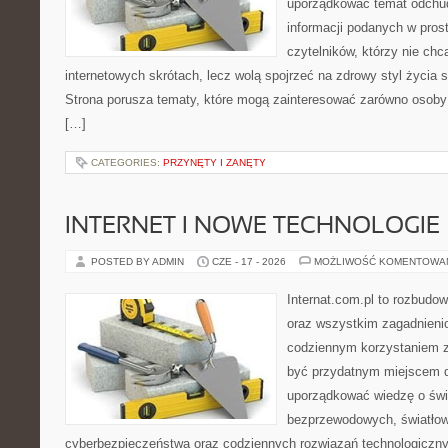
uporządkować temat odchud
informacji podanych w pros
czytelników, którzy nie chc
internetowych skrótach, lecz wolą spojrzeć na zdrowy styl życia s
Strona porusza tematy, które mogą zainteresować zarówno osoby w
[…]
CATEGORIES:
PRZYNĘTY I ZANĘTY
INTERNET I NOWE TECHNOLOGIE
POSTED BY ADMIN
CZE - 17 - 2026
MOŻLIWOŚĆ KOMENTOWA
Internat.com.pl to rozbudo
oraz wszystkim zagadnieni
codziennym korzystaniem 
być przydatnym miejscem d
uporządkować wiedzę o świec
bezprzewodowych, światłow
cyberbezpieczeństwa oraz codziennych rozwiązań technologiczny