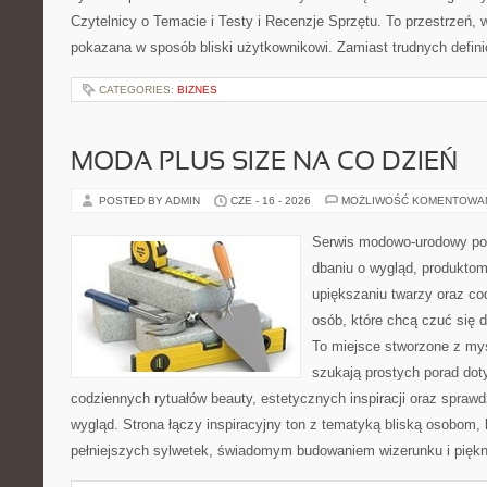
Czytelnicy o Temacie i Testy i Recenzje Sprzętu. To przestrzeń, 
pokazana w sposób bliski użytkownikowi. Zamiast trudnych defini
CATEGORIES:
BIZNES
MODA PLUS SIZE NA CO DZIEŃ
POSTED BY ADMIN
CZE - 16 - 2026
MOŻLIWOŚĆ KOMENTOWA
Serwis modowo-urodowy po
dbaniu o wygląd, produkt
upiększaniu twarzy oraz co
osób, które chcą czuć się d
To miejsce stworzone z myś
szukają prostych porad dot
codziennych rytuałów beauty, estetycznych inspiracji oraz spra
wygląd. Strona łączy inspiracyjny ton z tematyką bliską osobom, 
pełniejszych sylwetek, świadomym budowaniem wizerunku i pięk