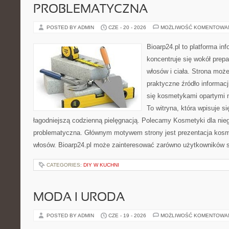
PROBLEMATYCZNA
POSTED BY ADMIN
CZE - 20 - 2026
MOŻLIWOŚĆ KOMENTOWA
Bioarp24.pl to platforma in
koncentruje się wokół prepa
włosów i ciała. Strona moż
praktyczne źródło informacji
się kosmetykami opartymi n
To witryna, która wpisuje s
łagodniejszą codzienną pielęgnacją. Polecamy Kosmetyki dla nie
problematyczna. Głównym motywem strony jest prezentacja kosme
włosów. Bioarp24.pl może zainteresować zarówno użytkowników 
CATEGORIES:
DIY W KUCHNI
MODA I URODA
POSTED BY ADMIN
CZE - 19 - 2026
MOŻLIWOŚĆ KOMENTOWA