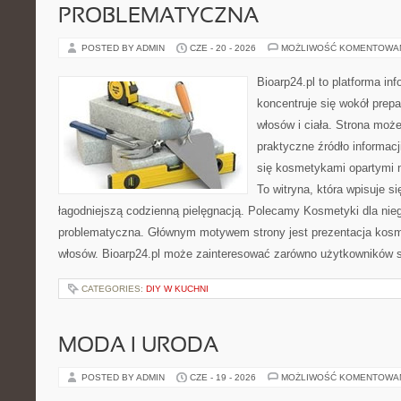
PROBLEMATYCZNA
POSTED BY ADMIN
CZE - 20 - 2026
MOŻLIWOŚĆ KOMENTOWA
Bioarp24.pl to platforma in
koncentruje się wokół prepa
włosów i ciała. Strona moż
praktyczne źródło informacji
się kosmetykami opartymi n
To witryna, która wpisuje s
łagodniejszą codzienną pielęgnacją. Polecamy Kosmetyki dla nie
problematyczna. Głównym motywem strony jest prezentacja kosme
włosów. Bioarp24.pl może zainteresować zarówno użytkowników 
CATEGORIES:
DIY W KUCHNI
MODA I URODA
POSTED BY ADMIN
CZE - 19 - 2026
MOŻLIWOŚĆ KOMENTOWA