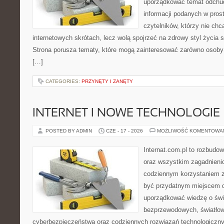
uporządkować temat odchud
informacji podanych w pros
czytelników, którzy nie chc
internetowych skrótach, lecz wolą spojrzeć na zdrowy styl życia s
Strona porusza tematy, które mogą zainteresować zarówno osoby w
[…]
CATEGORIES:
PRZYNĘTY I ZANĘTY
INTERNET I NOWE TECHNOLOGIE
POSTED BY ADMIN
CZE - 17 - 2026
MOŻLIWOŚĆ KOMENTOWA
Internat.com.pl to rozbudo
oraz wszystkim zagadnieni
codziennym korzystaniem 
być przydatnym miejscem d
uporządkować wiedzę o świec
bezprzewodowych, światłow
cyberbezpieczeństwa oraz codziennych rozwiązań technologiczny