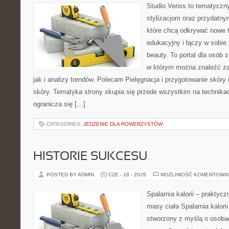
Studio Veriss to tematyczn
stylizacjom oraz przydatn
które chcą odkrywać nowe t
edukacyjny i łączy w sobie
beauty. To portal dla osób
w którym można znaleźć za
jak i analizy trendów. Polecam Pielęgnacja i przygotowanie skóry 
skóry. Tematyka strony skupia się przede wszystkim na technikac
ogranicza się […]
CATEGORIES:
JEDZENIE DLA ROWERZYSTÓW
HISTORIE SUKCESU
POSTED BY ADMIN
CZE - 18 - 2026
MOŻLIWOŚĆ KOMENTOWA
Spalarnia kalorii – praktyc
masy ciała Spalarnia kalorii
stworzony z myślą o osoba