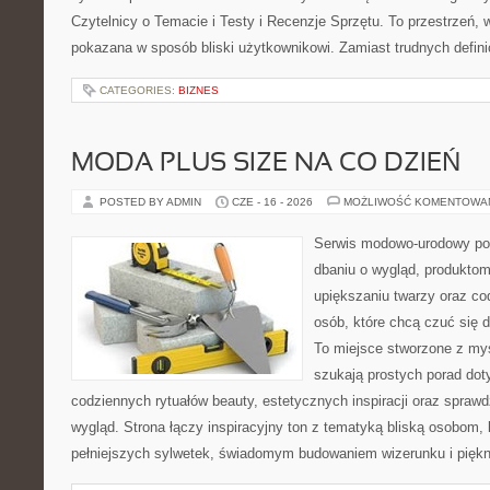
Czytelnicy o Temacie i Testy i Recenzje Sprzętu. To przestrzeń, 
pokazana w sposób bliski użytkownikowi. Zamiast trudnych defini
CATEGORIES:
BIZNES
MODA PLUS SIZE NA CO DZIEŃ
POSTED BY ADMIN
CZE - 16 - 2026
MOŻLIWOŚĆ KOMENTOWA
Serwis modowo-urodowy po
dbaniu o wygląd, produkt
upiększaniu twarzy oraz co
osób, które chcą czuć się d
To miejsce stworzone z myś
szukają prostych porad dot
codziennych rytuałów beauty, estetycznych inspiracji oraz spra
wygląd. Strona łączy inspiracyjny ton z tematyką bliską osobom, 
pełniejszych sylwetek, świadomym budowaniem wizerunku i pięk