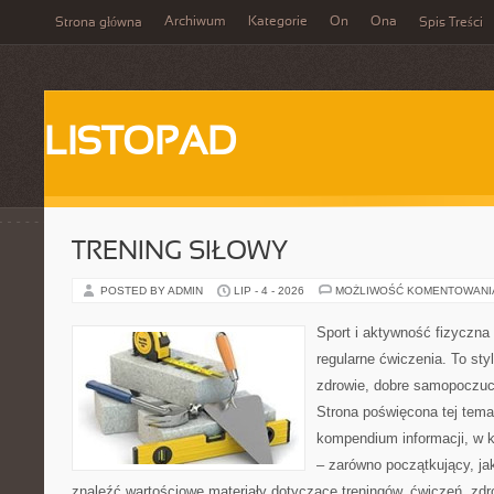
Archiwum
Kategorie
On
Ona
Strona główna
Spis Treści
LISTOPAD
TRENING SIŁOWY
POSTED BY ADMIN
LIP - 4 - 2026
MOŻLIWOŚĆ KOMENTOWAN
Sport i aktywność fizyczna 
regularne ćwiczenia. To sty
zdrowie, dobre samopoczuci
Strona poświęcona tej tem
kompendium informacji, w k
– zarówno początkujący, j
znaleźć wartościowe materiały dotyczące treningów, ćwiczeń, zdr