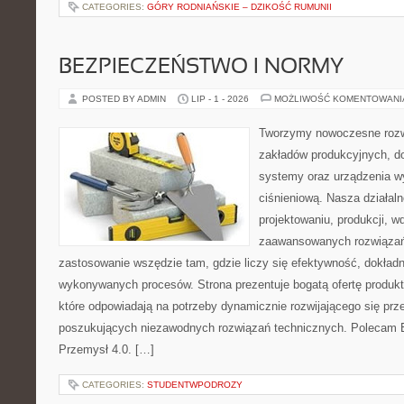
CATEGORIES:
GÓRY RODNIAŃSKIE – DZIKOŚĆ RUMUNII
BEZPIECZEŃSTWO I NORMY
POSTED BY ADMIN
LIP - 1 - 2026
MOŻLIWOŚĆ KOMENTOWAN
Tworzymy nowoczesne rozw
zakładów produkcyjnych, d
systemy oraz urządzenia w
ciśnieniową. Nasza działaln
projektowaniu, produkcji, w
zaawansowanych rozwiązań,
zastosowanie wszędzie tam, gdzie liczy się efektywność, dokład
wykonywanych procesów. Strona prezentuje bogatą ofertę produktó
które odpowiadają na potrzeby dynamicznie rozwijającego się prz
poszukujących niezawodnych rozwiązań technicznych. Polecam E
Przemysł 4.0. […]
CATEGORIES:
STUDENTWPODROZY