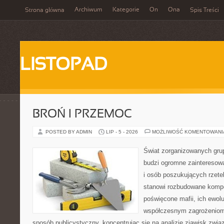
Archiwum
Kategorie
On
Ona
Strona główna
Spis Treści
LISTOPAD
BROŃ I PRZEMOC
POSTED BY ADMIN
LIP - 5 - 2026
MOŻLIWOŚĆ KOMENTOWAN
Świat zorganizowanych grup
budzi ogromne zainteresowa
i osób poszukujących rzetel
stanowi rozbudowane kompe
poświęcone mafii, ich ewoluc
współczesnym zagrożeniom.
sposób publicystyczny, koncentrując się na analizie zjawisk zwią