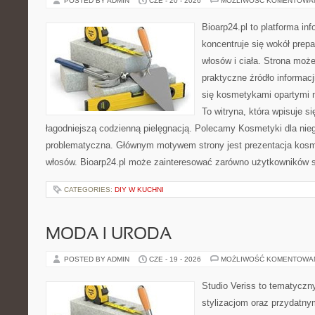
POSTED BY ADMIN
CZE - 20 - 2026
MOŻLIWOŚĆ KOMENTOWA
Bioarp24.pl to platforma in
koncentruje się wokół prepa
włosów i ciała. Strona moż
praktyczne źródło informacji
się kosmetykami opartymi n
To witryna, która wpisuje s
łagodniejszą codzienną pielęgnacją. Polecamy Kosmetyki dla nie
problematyczna. Głównym motywem strony jest prezentacja kosme
włosów. Bioarp24.pl może zainteresować zarówno użytkowników 
CATEGORIES:
DIY W KUCHNI
MODA I URODA
POSTED BY ADMIN
CZE - 19 - 2026
MOŻLIWOŚĆ KOMENTOWA
Studio Veriss to tematyczn
stylizacjom oraz przydatn