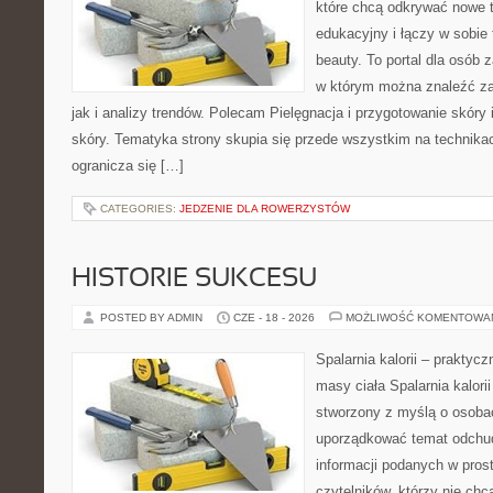
które chcą odkrywać nowe t
edukacyjny i łączy w sobie
beauty. To portal dla osób
w którym można znaleźć za
jak i analizy trendów. Polecam Pielęgnacja i przygotowanie skóry 
skóry. Tematyka strony skupia się przede wszystkim na technikac
ogranicza się […]
CATEGORIES:
JEDZENIE DLA ROWERZYSTÓW
HISTORIE SUKCESU
POSTED BY ADMIN
CZE - 18 - 2026
MOŻLIWOŚĆ KOMENTOWA
Spalarnia kalorii – praktyc
masy ciała Spalarnia kalorii
stworzony z myślą o osoba
uporządkować temat odchud
informacji podanych w pros
czytelników, którzy nie chc