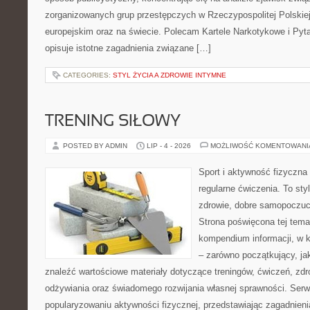
zorganizowanych grup przestępczych w Rzeczypospolitej Polskiej
europejskim oraz na świecie. Polecam Kartele Narkotykowe i Pyta
opisuje istotne zagadnienia związane […]
CATEGORIES:
STYL ŻYCIA A ZDROWIE INTYMNE
TRENING SIŁOWY
POSTED BY ADMIN
LIP - 4 - 2026
MOŻLIWOŚĆ KOMENTOWAN
Sport i aktywność fizyczna 
regularne ćwiczenia. To sty
zdrowie, dobre samopoczuci
Strona poświęcona tej tem
kompendium informacji, w k
– zarówno początkujący, j
znaleźć wartościowe materiały dotyczące treningów, ćwiczeń, zdr
odżywiania oraz świadomego rozwijania własnej sprawności. Serwi
popularyzowaniu aktywności fizycznej, przedstawiając zagadnien