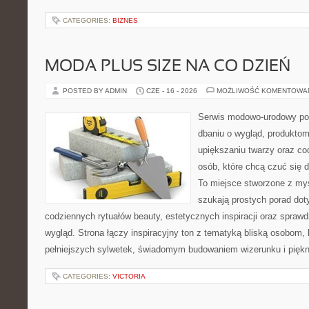
CATEGORIES:
BIZNES
MODA PLUS SIZE NA CO DZIEŃ
POSTED BY ADMIN
CZE - 16 - 2026
MOŻLIWOŚĆ KOMENTOWA
Serwis modowo-urodowy po
dbaniu o wygląd, produkt
upiększaniu twarzy oraz co
osób, które chcą czuć się d
To miejsce stworzone z myś
szukają prostych porad dot
codziennych rytuałów beauty, estetycznych inspiracji oraz spra
wygląd. Strona łączy inspiracyjny ton z tematyką bliską osobom, 
pełniejszych sylwetek, świadomym budowaniem wizerunku i pięk
CATEGORIES:
VICTORIA