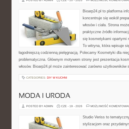
POSTED BY ADMIN
CZE - 20 - 2026
MOŻLIWOŚĆ KOMENTOWA
Bioarp24.pl to platforma in
koncentruje się wokół prepa
włosów i ciała. Strona moż
praktyczne źródło informacji
się kosmetykami opartymi n
To witryna, która wpisuje s
łagodniejszą codzienną pielęgnacją. Polecamy Kosmetyki dla nie
problematyczna. Głównym motywem strony jest prezentacja kosme
włosów. Bioarp24.pl może zainteresować zarówno użytkowników 
CATEGORIES:
DIY W KUCHNI
MODA I URODA
POSTED BY ADMIN
CZE - 19 - 2026
MOŻLIWOŚĆ KOMENTOWA
Studio Veriss to tematyczn
stylizacjom oraz przydatn