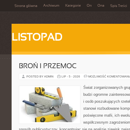
Archiwum
Kategorie
On
Ona
Strona główna
Spis Treści
LISTOPAD
BROŃ I PRZEMOC
POSTED BY ADMIN
LIP - 5 - 2026
MOŻLIWOŚĆ KOMENTOWAN
Świat zorganizowanych grup
budzi ogromne zainteresowa
i osób poszukujących rzetel
stanowi rozbudowane kompe
poświęcone mafii, ich ewoluc
współczesnym zagrożeniom.
sposób publicystyczny, koncentrując się na analizie zjawisk zwią