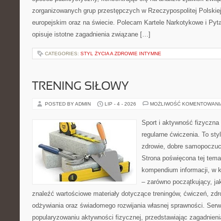
zorganizowanych grup przestępczych w Rzeczypospolitej Polskiej
europejskim oraz na świecie. Polecam Kartele Narkotykowe i Pyta
opisuje istotne zagadnienia związane […]
CATEGORIES:
STYL ŻYCIA A ZDROWIE INTYMNE
TRENING SIŁOWY
POSTED BY ADMIN
LIP - 4 - 2026
MOŻLIWOŚĆ KOMENTOWAN
Sport i aktywność fizyczna 
regularne ćwiczenia. To sty
zdrowie, dobre samopoczuci
Strona poświęcona tej tem
kompendium informacji, w k
– zarówno początkujący, j
znaleźć wartościowe materiały dotyczące treningów, ćwiczeń, zdr
odżywiania oraz świadomego rozwijania własnej sprawności. Serwi
popularyzowaniu aktywności fizycznej, przedstawiając zagadnien