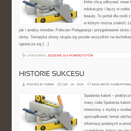
które chcą odkrywać nowe t
edukacyjny i łączy w sobie
beauty. To portal dla osób
w którym można znaleźć za
jak i analizy trendów. Polecam Pielęgnacja i przygotowanie skóry 
skóry. Tematyka strony skupia się przede wszystkim na technikac
ogranicza się […]
CATEGORIES:
JEDZENIE DLA ROWERZYSTÓW
HISTORIE SUKCESU
POSTED BY ADMIN
CZE - 18 - 2026
MOŻLIWOŚĆ KOMENTOWA
Spalarnia kalorii – praktyc
masy ciała Spalarnia kalorii
stworzony z myślą o osoba
uporządkować temat odchud
informacji podanych w pros
czytelników, którzy nie chc