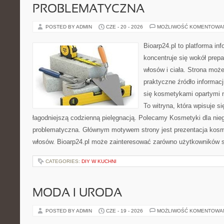
PROBLEMATYCZNA
POSTED BY ADMIN
CZE - 20 - 2026
MOŻLIWOŚĆ KOMENTOWA
Bioarp24.pl to platforma in
koncentruje się wokół prepa
włosów i ciała. Strona moż
praktyczne źródło informacji
się kosmetykami opartymi n
To witryna, która wpisuje s
łagodniejszą codzienną pielęgnacją. Polecamy Kosmetyki dla nie
problematyczna. Głównym motywem strony jest prezentacja kosme
włosów. Bioarp24.pl może zainteresować zarówno użytkowników 
CATEGORIES:
DIY W KUCHNI
MODA I URODA
POSTED BY ADMIN
CZE - 19 - 2026
MOŻLIWOŚĆ KOMENTOWA