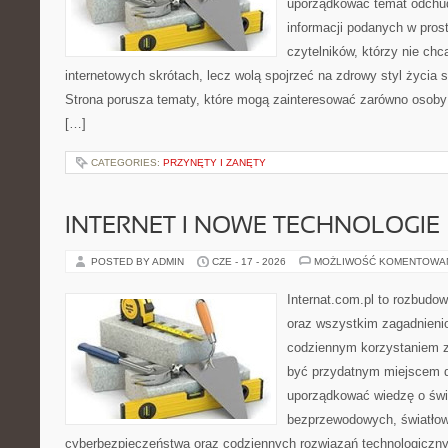
uporządkować temat odchud
informacji podanych w pros
czytelników, którzy nie chc
internetowych skrótach, lecz wolą spojrzeć na zdrowy styl życia s
Strona porusza tematy, które mogą zainteresować zarówno osoby w
[…]
CATEGORIES:
PRZYNĘTY I ZANĘTY
INTERNET I NOWE TECHNOLOGIE
POSTED BY ADMIN
CZE - 17 - 2026
MOŻLIWOŚĆ KOMENTOWA
Internat.com.pl to rozbudo
oraz wszystkim zagadnieni
codziennym korzystaniem 
być przydatnym miejscem d
uporządkować wiedzę o świec
bezprzewodowych, światłow
cyberbezpieczeństwa oraz codziennych rozwiązań technologiczny