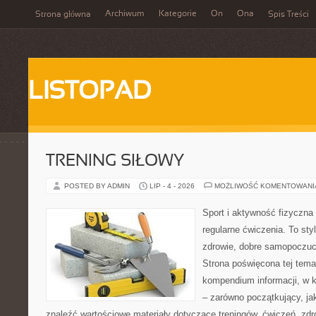
Archiwum
Kategorie
On
Ona
Strona główna
Spis Treści
LISTOPAD
TRENING SIŁOWY
POSTED BY ADMIN
LIP - 4 - 2026
MOŻLIWOŚĆ KOMENTOWAN
Sport i aktywność fizyczna 
regularne ćwiczenia. To sty
zdrowie, dobre samopoczuci
Strona poświęcona tej tem
kompendium informacji, w k
– zarówno początkujący, j
znaleźć wartościowe materiały dotyczące treningów, ćwiczeń, zdr