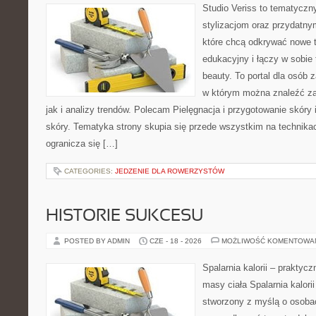
Studio Veriss to tematyczn
stylizacjom oraz przydatn
które chcą odkrywać nowe t
edukacyjny i łączy w sobie
beauty. To portal dla osób
w którym można znaleźć za
jak i analizy trendów. Polecam Pielęgnacja i przygotowanie skóry 
skóry. Tematyka strony skupia się przede wszystkim na technikac
ogranicza się […]
CATEGORIES:
JEDZENIE DLA ROWERZYSTÓW
HISTORIE SUKCESU
POSTED BY ADMIN
CZE - 18 - 2026
MOŻLIWOŚĆ KOMENTOWA
Spalarnia kalorii – praktyc
masy ciała Spalarnia kalorii
stworzony z myślą o osoba