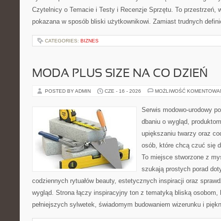
Czytelnicy o Temacie i Testy i Recenzje Sprzętu. To przestrzeń, 
pokazana w sposób bliski użytkownikowi. Zamiast trudnych defini
CATEGORIES:
BIZNES
MODA PLUS SIZE NA CO DZIEŃ
POSTED BY ADMIN
CZE - 16 - 2026
MOŻLIWOŚĆ KOMENTOWA
Serwis modowo-urodowy po
dbaniu o wygląd, produkt
upiększaniu twarzy oraz co
osób, które chcą czuć się d
To miejsce stworzone z myś
szukają prostych porad dot
codziennych rytuałów beauty, estetycznych inspiracji oraz spra
wygląd. Strona łączy inspiracyjny ton z tematyką bliską osobom, 
pełniejszych sylwetek, świadomym budowaniem wizerunku i pięk