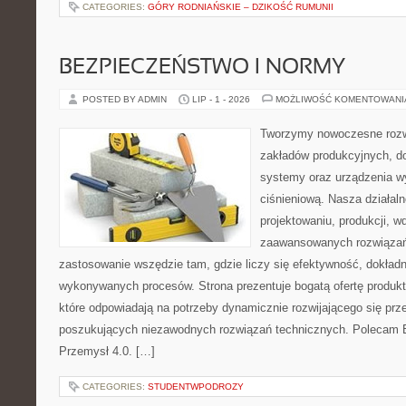
CATEGORIES:
GÓRY RODNIAŃSKIE – DZIKOŚĆ RUMUNII
BEZPIECZEŃSTWO I NORMY
POSTED BY ADMIN
LIP - 1 - 2026
MOŻLIWOŚĆ KOMENTOWAN
Tworzymy nowoczesne rozw
zakładów produkcyjnych, d
systemy oraz urządzenia w
ciśnieniową. Nasza działaln
projektowaniu, produkcji, w
zaawansowanych rozwiązań,
zastosowanie wszędzie tam, gdzie liczy się efektywność, dokład
wykonywanych procesów. Strona prezentuje bogatą ofertę produktó
które odpowiadają na potrzeby dynamicznie rozwijającego się prz
poszukujących niezawodnych rozwiązań technicznych. Polecam E
Przemysł 4.0. […]
CATEGORIES:
STUDENTWPODROZY