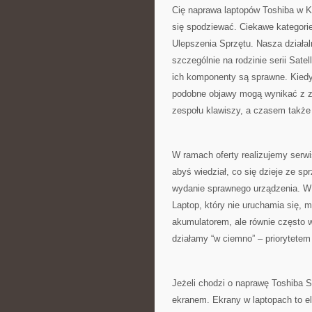
Cię naprawa laptopów Toshiba w K
się spodziewać. Ciekawe kategori
Ulepszenia Sprzętu. Nasza działal
szczególnie na rodzinie serii Satel
ich komponenty są sprawne. Kiedy 
podobne objawy mogą wynikać z zu
zespołu klawiszy, a czasem także
W ramach oferty realizujemy serwi
abyś wiedział, co się dzieje ze sp
wydanie sprawnego urządzenia. W 
Laptop, który nie uruchamia się,
akumulatorem, ale równie często 
działamy “w ciemno” – priorytetem 
Jeżeli chodzi o naprawę Toshiba S
ekranem. Ekrany w laptopach to el