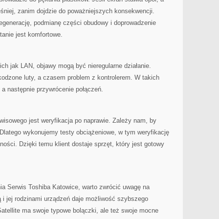
śniej, zanim dojdzie do poważniejszych konsekwencji.
egenerację, podmianę części obudowy i doprowadzenie
tanie jest komfortowe.
kich jak LAN, objawy mogą być nieregularne działanie.
kodzone luty, a czasem problem z kontrolerem. W takich
 a następnie przywrócenie połączeń.
sowego jest weryfikacja po naprawie. Zależy nam, by
. Dlatego wykonujemy testy obciążeniowe, w tym weryfikację
ności. Dzięki temu klient dostaje sprzęt, który jest gotowy
nia Serwis Toshiba Katowice, warto zwrócić uwagę na
ą i jej rodzinami urządzeń daje możliwość szybszego
atellite ma swoje typowe bolączki, ale też swoje mocne