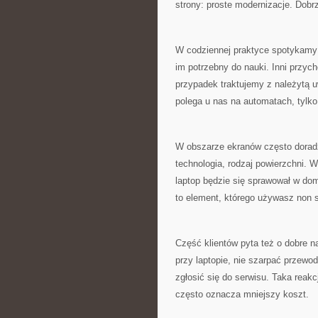
strony: proste modernizacje. Dobr
W codziennej praktyce spotykamy kl
im potrzebny do nauki. Inni przyc
przypadek traktujemy z należytą uw
polega u nas na automatach, tylko
W obszarze ekranów często doradz
technologia, rodzaj powierzchni. W
laptop będzie się sprawował w dom
to element, którego używasz non s
Część klientów pyta też o dobre n
przy laptopie, nie szarpać przewo
zgłosić się do serwisu. Taka reak
często oznacza mniejszy koszt.