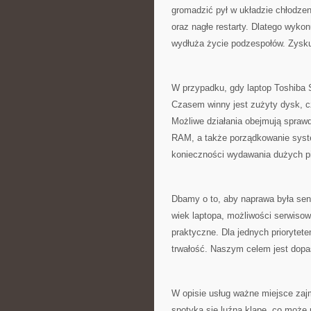
gromadzić pył w układzie chłodzen
oraz nagłe restarty. Dlatego wyko
wydłuża życie podzespołów. Zysku
W przypadku, gdy laptop Toshiba S
Czasem winny jest zużyty dysk, 
Możliwe działania obejmują sprawd
RAM, a także porządkowanie syste
konieczności wydawania dużych pi
Dbamy o to, aby naprawa była se
wiek laptopa, możliwości serwisowe
praktyczne. Dla jednych priorytete
trwałość. Naszym celem jest dopas
W opisie usług ważne miejsce zajm
spotyka się luźną klapę, co może p