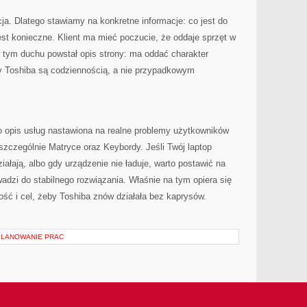
cja. Dlatego stawiamy na konkretne informacje: co jest do
est konieczne. Klient ma mieć poczucie, że oddaje sprzęt w
w tym duchu powstał opis strony: ma oddać charakter
ry Toshiba są codziennością, a nie przypadkowym
o opis usług nastawiona na realne problemy użytkowników
 szczególnie Matryce oraz Keybordy. Jeśli Twój laptop
iałają, albo gdy urządzenie nie ładuje, warto postawić na
wadzi do stabilnego rozwiązania. Właśnie na tym opiera się
ość i cel, żeby Toshiba znów działała bez kaprysów.
PLANOWANIE PRAC