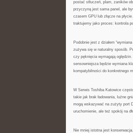
postać stłuczeń, plam, zaników ob
przyczyną jest sama panel, ale b
czasem GPU lub złącze na płycie.
traktujemy jako proces: kontrola 
Podobnie jest z działem “wymiana k
zużywa się w naturalny sposób. Pr
czy pęknięcia wymagają oględzin
sensowniejsza będzie wymiana kla
kompatybilności do konkretnego m
W Serwis Toshiba Katowice częst
takie jak brak ładowania, luźne gn
mogą wskazywać na zużyty port D
uruchomienie, ale też spokój na dł
Nie mniej istotna jest konserwacj