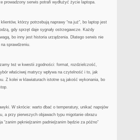
ze prowadzony serwis potrafi wydłużyć życie laptopa.
ientów, którzy potrzebują naprawy “na już”, bo laptop jest
hodzą, gdy sprzęt daje sygnały ostrzegawcze. Każdy
agą, bo inny jest historia urządzenia. Dlatego serwis nie
 na sprawdzeniu.
amy też w kwestii zgodności: format, rozdzielczość,
ybór właściwej matrycy wpływa na czytelność i to, jak
u. Z kolei w klawiaturach istotne są jakość wykonania, bo
top.
awyki. W skrócie: warto dbać o temperatury, unikać napojów
du, a przy pierwszych objawach typu migotanie obrazu
cja “zanim pęknie|zanim padnie|zanim będzie za późno”