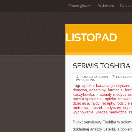
Archiwum
Katego
Strona główna
LISTOPAD
SERWIS TOSHIBA
POSTED BY ADMIN
POSTED ON
WYŁĄCZONA
Tagi:
apteka
,
badania genetyczne
domowa
,
egzaminy
,
farmacja
,
form
koszykówka
,
materiały medyczne
opieka społeczna
,
opieka zdrowot
dziecięca
,
rajdy
,
recepty
,
rodziciel
motorowe
,
sprzęt medyczny
,
supe
wychowanie
,
wiedza medyczna
,
z
Punkt serwisowy Toshiba w aglome
dokładnej analizy usterki, a dopie