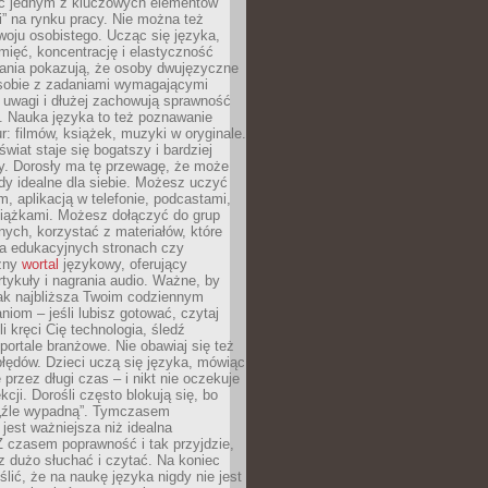
ięc jednym z kluczowych elementów
i” na rynku pracy. Nie można też
oju osobistego. Ucząc się języka,
ięć, koncentrację i elastyczność
ania pokazują, że osoby dwujęzyczne
 sobie z zadaniami wymagającymi
 uwagi i dłużej zachowują sprawność
ą. Nauka języka to też poznawanie
r: filmów, książek, muzyki w oryginale.
świat staje się bogatszy i bardziej
y. Dorosły ma tę przewagę, że może
y idealne dla siebie. Możesz uczyć
em, aplikacją w telefonie, podcastami,
siążkami. Możesz dołączyć do grup
ych, korzystać z materiałów, które
na edukacyjnych stronach czy
czny
wortal
językowy, oferujący
rtykuły i nagrania audio. Ważne, by
jak najbliższa Twoim codziennym
niom – jeśli lubisz gotować, czytaj
li kręci Cię technologia, śledź
portale branżowe. Nie obawiaj się też
błędów. Dzieci uczą się języka, mówiąc
 przez długi czas – i nikt nie oczekuje
kcji. Dorośli często blokują się, bo
e „źle wypadną”. Tymczasem
jest ważniejsza niż idealna
 czasem poprawność i tak przyjdzie,
sz dużo słuchać i czytać. Na koniec
ślić, że na naukę języka nigdy nie jest