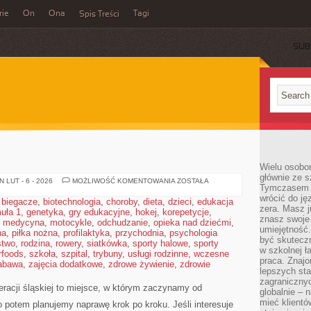
rie
On
Ona
Tagi
Spis Treści
SUB
Wielu osobo
głównie ze s
SERWIS
 LUT - 6 - 2026
MOŻLIWOŚĆ KOMENTOWANIA
ZOSTAŁA
Tymczasem d
TOSHIBA
wrócić do j
,
biegacze
,
biotechnologia
,
choroby
,
dieta
,
dzieci
,
edukacja
zera. Masz 
uła 1
,
genetyka
,
gry edukacyjne
,
hokej
,
korepetycje
,
znasz swoje
,
medycyna
,
motocykle
,
odchudzanie
,
opieka nad dziećmi
,
umiejętność
na
,
piłka nożna
,
profilaktyka
,
przychodnia
,
psychologia
być skuteczn
stwo
,
rodzina
,
rowery
,
siatkówka
,
sporty halowe
,
sporty
w szkolnej ł
rfoods
,
szkoła
,
szpital
,
trybuny
,
usługi rodzinne
,
wczesne
praca. Znajo
abawa
,
zajęcia dodatkowe
,
zdrowe żywienie
,
zdrowie
lepszych st
zagranicznyc
racji śląskiej to miejsce, w którym zaczynamy od
globalnie – 
mieć klientó
ro potem planujemy naprawę krok po kroku. Jeśli interesuje