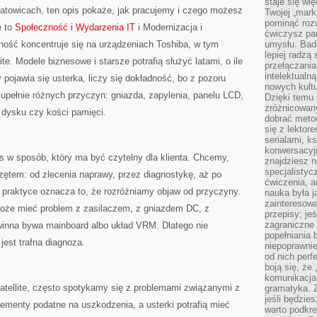
staje się w
atowicach, ten opis pokaże, jak pracujemy i czego możesz
Twojej „mark
pominąć rozw
e to
Społeczność i Wydarzenia IT
i Modernizacja i
ćwiczysz pam
ność koncentruje się na urządzeniach Toshiba, w tym
umysłu. Bad
lepiej radzą
lite. Modele biznesowe i starsze potrafią służyć latami, o ile
przełączania
intelektualn
pojawia się usterka, liczy się dokładność, bo z pozoru
nowych kultu
pełnie różnych przyczyn: gniazda, zapylenia, panelu LCD,
Dzięki temu 
zróżnicowan
 dysku czy kości pamięci.
dobrać metod
się z lektor
serialami, k
konwersacyjn
s w sposób, który ma być czytelny dla klienta. Chcemy,
znajdziesz 
specjalisty
rzętem: od zlecenia naprawy, przez diagnostykę, aż po
ćwiczenia, a
praktyce oznacza to, że rozróżniamy objaw od przyczyny.
nauka była 
zainteresowa
 może mieć problem z zasilaczem, z gniazdem DC, z
przepisy; jeś
zagraniczne 
winna bywa mainboard albo układ VRM. Dlatego nie
popełniania 
jest trafna diagnoza.
niepoprawnie
od nich perfe
boją się, ż
komunikacja 
atellite, często spotykamy się z problemami związanymi z
gramatyka. Z
jeśli będzie
ementy podatne na uszkodzenia, a usterki potrafią mieć
warto podkre