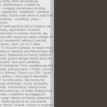
 osoby, które zaczynają po
e, pięćdziesiątce, a nawet na
 i osiągają zaskakujące rezultaty.
 regularność, cierpliwość i odrobina
świata. Każde nowe słowo to mały krok
swobody – w podróży, pracy i
życiu.
m nauka języków obcych kojarzy się
zkołą, egzaminami i ocenami.
orosłość to świetny moment, aby
ęzyka albo rozpocząć naukę nowego od
już świadomość własnych potrzeb,
 tempo, wiesz, po co Ci dana
. To wszystko sprawia, że nauka może
iejsza i bardziej satysfakcjonująca niż
awce. Najbardziej oczywisty powód to
mość języka obcego otwiera drzwi do
anowisk, wyższych zarobków,
h kontraktów. Firmy współpracują dziś
nawet, jeśli pracujesz z Polski, możesz
w z Niemiec, Francji czy USA. Język
ięc jednym z kluczowych elementów
i” na rynku pracy. Nie można też
oju osobistego. Ucząc się języka,
ięć, koncentrację i elastyczność
ania pokazują, że osoby dwujęzyczne
 sobie z zadaniami wymagającymi
 uwagi i dłużej zachowują sprawność
ą. Nauka języka to też poznawanie
r: filmów, książek, muzyki w oryginale.