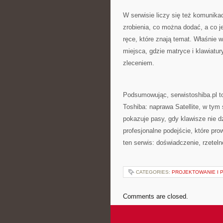
W serwisie liczy się też komunika
zrobienia, co można dodać, a co j
ręce, które znają temat. Właśnie 
miejsca, gdzie matryce i klawiatu
zleceniem.
Podsumowując, serwistoshiba.pl t
Toshiba: naprawa Satellite, w tym
pokazuje pasy, gdy klawisze nie dz
profesjonalne podejście, które pro
ten serwis: doświadczenie, rzeteln
CATEGORIES:
PROJEKTOWANIE I 
Comments are closed.