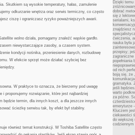
Dzięki temu 
ia. Skutkiem są wysokie temperatury, hałas, zamulenie
zróżnicowan
dobrać metod
nujemy odkurzanie wnętrza oraz serwis termiczny, co często
się z lektor
jesz ciszę i ograniczasz ryzyko poważniejszych awarii.
serialami, k
konwersacyjn
znajdziesz 
specjalisty
atellite wolno działa, pomagamy znaleźć wąskie gardło.
ćwiczenia, a
nauka była 
czasem niewystarczające zasoby, a czasem system.
zainteresowa
przepisy; jeś
zenie kondycji nośnika, przeniesienie danych, rozbudowę
zagraniczne 
mu. W efekcie sprzęt może działać szybciej bez
popełniania 
niepoprawnie
eniędzy.
od nich perfe
boją się, ż
komunikacja 
gramatyka. Z
nsowna. W praktyce to oznacza, że bierzemy pod uwagę
jeśli będzie
warto podkre
 i proponujemy rozwiązanie, które jest najbardziej
za późno. Są
m będzie termin, dla innych koszt, a dla jeszcze innych
czterdziestc
emeryturze –
ować ścieżkę serwisu tak, by efekt był stabilny.
Kluczem jest
ciekawości 
do większej 
codziennym 
uje również temat konstrukcji. W Toshiba Satellite często
rowadzić do pękania plastików. Jeśli ekran stawia opór, a