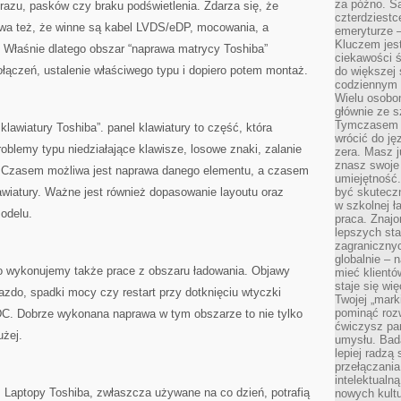
za późno. Są
razu, pasków czy braku podświetlenia. Zdarza się, że
czterdziestc
ywa też, że winne są kabel LVDS/eDP, mocowania, a
emeryturze –
Kluczem jest
 Właśnie dlatego obszar “naprawa matrycy Toshiba”
ciekawości 
połączeń, ustalenie właściwego typu i dopiero potem montaż.
do większej 
codziennym 
Wielu osobo
głównie ze s
Tymczasem d
lawiatury Toshiba”. panel klawiatury to część, która
wrócić do j
oblemy typu niedziałające klawisze, losowe znaki, zalanie
zera. Masz 
znasz swoje
. Czasem możliwa jest naprawa danego elementu, a czasem
umiejętność
wiatury. Ważne jest również dopasowanie layoutu oraz
być skuteczn
w szkolnej ł
odelu.
praca. Znajo
lepszych st
zagranicznyc
globalnie – 
o wykonujemy także prace z obszaru ładowania. Objawy
mieć klientó
staje się w
iazdo, spadki mocy czy restart przy dotknięciu wtyczki
Twojej „mark
pominąć rozw
C. Dobrze wykonana naprawa w tym obszarze to nie tylko
ćwiczysz pam
użej.
umysłu. Bad
lepiej radzą
przełączania
intelektualn
a. Laptopy Toshiba, zwłaszcza używane na co dzień, potrafią
nowych kultu