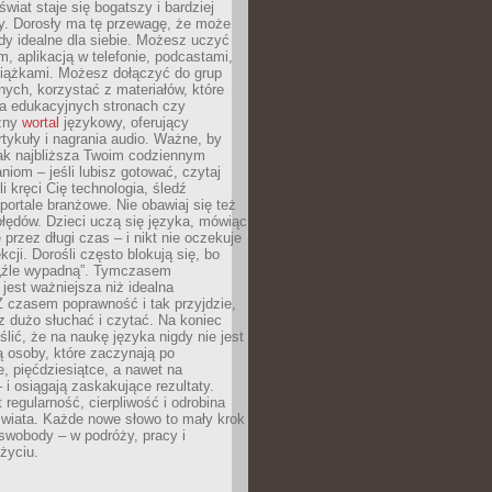
świat staje się bogatszy i bardziej
y. Dorosły ma tę przewagę, że może
y idealne dla siebie. Możesz uczyć
em, aplikacją w telefonie, podcastami,
siążkami. Możesz dołączyć do grup
ych, korzystać z materiałów, które
na edukacyjnych stronach czy
czny
wortal
językowy, oferujący
rtykuły i nagrania audio. Ważne, by
jak najbliższa Twoim codziennym
niom – jeśli lubisz gotować, czytaj
li kręci Cię technologia, śledź
portale branżowe. Nie obawiaj się też
błędów. Dzieci uczą się języka, mówiąc
 przez długi czas – i nikt nie oczekuje
kcji. Dorośli często blokują się, bo
e „źle wypadną”. Tymczasem
jest ważniejsza niż idealna
 czasem poprawność i tak przyjdzie,
sz dużo słuchać i czytać. Na koniec
ślić, że na naukę języka nigdy nie jest
 osoby, które zaczynają po
e, pięćdziesiątce, a nawet na
 i osiągają zaskakujące rezultaty.
 regularność, cierpliwość i odrobina
świata. Każde nowe słowo to mały krok
swobody – w podróży, pracy i
życiu.