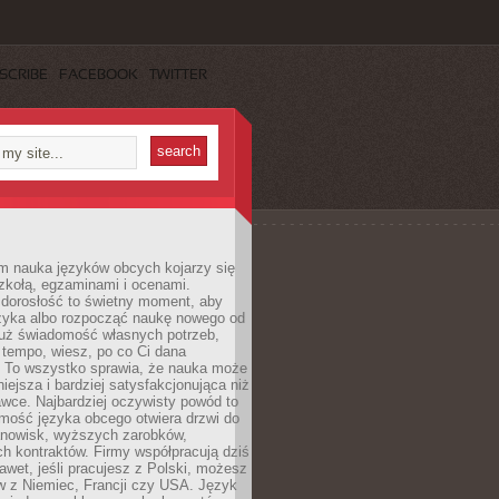
SCRIBE
FACEBOOK
TWITTER
m nauka języków obcych kojarzy się
zkołą, egzaminami i ocenami.
orosłość to świetny moment, aby
ęzyka albo rozpocząć naukę nowego od
już świadomość własnych potrzeb,
 tempo, wiesz, po co Ci dana
. To wszystko sprawia, że nauka może
iejsza i bardziej satysfakcjonująca niż
awce. Najbardziej oczywisty powód to
mość języka obcego otwiera drzwi do
anowisk, wyższych zarobków,
h kontraktów. Firmy współpracują dziś
nawet, jeśli pracujesz z Polski, możesz
w z Niemiec, Francji czy USA. Język