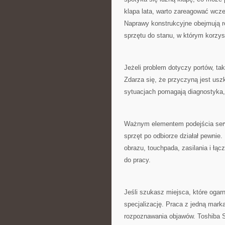
klapa lata, warto zareagować wcze
Naprawy konstrukcyjne obejmują r
sprzętu do stanu, w którym korzys
Jeżeli problem dotyczy portów, ta
Zdarza się, że przyczyną jest usz
sytuacjach pomagają diagnostyka,
Ważnym elementem podejścia serwi
sprzęt po odbiorze działał pewnie
obrazu, touchpada, zasilania i łącz
do pracy.
Jeśli szukasz miejsca, które ogar
specjalizację. Praca z jedną mark
rozpoznawania objawów. Toshiba S