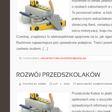
Rushmore to serwis podróżn
o osobach zakochanych w 
To przestrzeń online, w kt
praktycznymi wskazówkami.
słonecznej Iberii, romantyc
serca motoryzacji, kraju muz
Czeskiej, znajdziesz tu wieloaspektowe spojrzenie na to, jak oga
Rushmore najważniejsze jest sprawdzone podejście. Treści pows
zarówno osobom, […]
CATEGORIES:
ARCHITEKTURA EKSPERYMENTALNA
ROZWÓJ PRZEDSZKOLAKÓW
POSTED BY ADMIN
LUT - 1 - 2026
MOŻLIWOŚĆ KOMENTOWAN
Przedszkole Kubuś to plat
opiekunach oraz o wszystki
sprawdzonych informacji n
przedszkolnych i placówek 