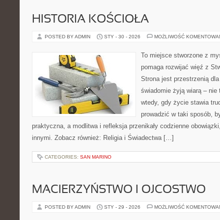
HISTORIA KOŚCIOŁA
POSTED BY ADMIN
STY - 30 - 2026
MOŻLIWOŚĆ KOMENTOWA
To miejsce stworzone z myś
pomaga rozwijać więź z St
Strona jest przestrzenią dla
świadomie żyją wiarą – nie 
wtedy, gdy życie stawia tru
prowadzić w taki sposób, b
praktyczna, a modlitwa i refleksja przenikały codzienne obowiązki
innymi. Zobacz również: Religia i Świadectwa […]
CATEGORIES:
SAN MARINO
MACIERZYŃSTWO I OJCOSTWO
POSTED BY ADMIN
STY - 29 - 2026
MOŻLIWOŚĆ KOMENTOWA