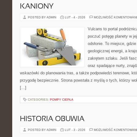
KANIONY
POSTED BY ADMIN
LUT - 4 - 2026
MOŻLIWOŚĆ KOMENTOWAN
Vulcans to portal podróżnic
poczuć potęgę planety w jej
odsłonie. To miejsce, gdzie 
geologicznej energii, a kra
zakrętem szlaku. Jeśli fasc
oraz spadające nurty, znajd
wskazówki do planowania tras, a także podpowiedzi terenowe, kt
przygodę bezpiecznie. Strona powstała z myślą o tych, którzy wo
[…]
CATEGORIES:
POMPY CIEPŁA
HISTORIA OBUWIA
POSTED BY ADMIN
LUT - 3 - 2026
MOŻLIWOŚĆ KOMENTOWAN