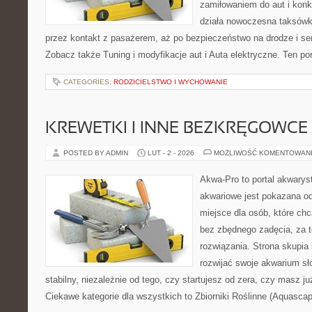
zamiłowaniem do aut i konk
działa nowoczesna taksówk
przez kontakt z pasażerem, aż po bezpieczeństwo na drodze i s
Zobacz także Tuning i modyfikacje aut i Auta elektryczne. Ten por
CATEGORIES:
RODZICIELSTWO I WYCHOWANIE
KREWETKI I INNE BEZKRĘGOWCE
POSTED BY ADMIN
LUT - 2 - 2026
MOŻLIWOŚĆ KOMENTOWAN
Akwa-Pro to portal akwarys
akwariowe jest pokazana od
miejsce dla osób, które ch
bez zbędnego zadęcia, za t
rozwiązania. Strona skupia
rozwijać swoje akwarium s
stabilny, niezależnie od tego, czy startujesz od zera, czy masz ju
Ciekawe kategorie dla wszystkich to Zbiorniki Roślinne (Aquascapi