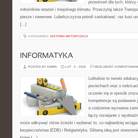
przestrzeń dla tych, którzy 
miłośników wrażeń i miejskiego klimatu. Przeczytaj także Transpor
piesze i rowerowe. Lubelszczyzna potrafi zaskakiwać: raz kusi u
[…]
CATEGORIES:
HISTORIA MOTORYZACJI
INFORMATYKA
POSTED BY ADMIN
LUT - 5 - 2026
MOŻLIWOŚĆ KOMENTOWAN
Lulitulisie to serwis eduka
pociechach oraz o rodzicac
uczenie się w sposób zrozu
kompetencje są podawane j
a codzienne wyzwania zamie
łączy rozwijanie z wyobraź
może odkrywać różne ścieżki i wybierać to, co najbardziej wciąg
bezpieczeństwa (EDB) i Religia/etyka. Główną ideą jest stworzeni
której […]