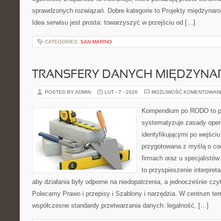
sprawdzonych rozwiązań. Dobre kategorie to Projekty międzynarod
Idea serwisu jest prosta: towarzyszyć w przejściu od […]
CATEGORIES:
SAN MARINO
TRANSFERY DANYCH MIĘDZYN
POSTED BY ADMIN
LUT - 7 - 2026
MOŻLIWOŚĆ KOMENTOWAN
Kompendium po RODO to pl
systematyzuje zasady oper
identyfikującymi po wejści
przygotowana z myślą o c
firmach oraz u specjalistów
to przyspieszenie interpret
aby działania były odporne na niedopatrzenia, a jednocześnie czy
Polecamy Prawo i przepisy i Szablony i narzędzia. W centrum tem
współczesne standardy przetwarzania danych: legalność, […]