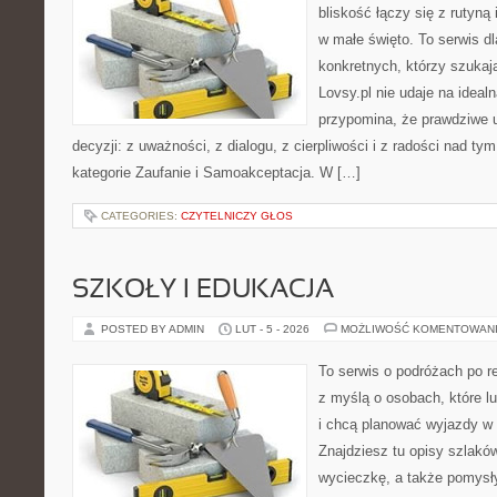
bliskość łączy się z rutyną
w małe święto. To serwis dl
konkretnych, którzy szuka
Lovsy.pl nie udaje na ideal
przypomina, że prawdziwe u
decyzji: z uważności, z dialogu, z cierpliwości i z radości nad t
kategorie Zaufanie i Samoakceptacja. W […]
CATEGORIES:
CZYTELNICZY GŁOS
SZKOŁY I EDUKACJA
POSTED BY ADMIN
LUT - 5 - 2026
MOŻLIWOŚĆ KOMENTOWAN
To serwis o podróżach po r
z myślą o osobach, które l
i chcą planować wyjazdy w
Znajdziesz tu opisy szlaków
wycieczkę, a także pomysły