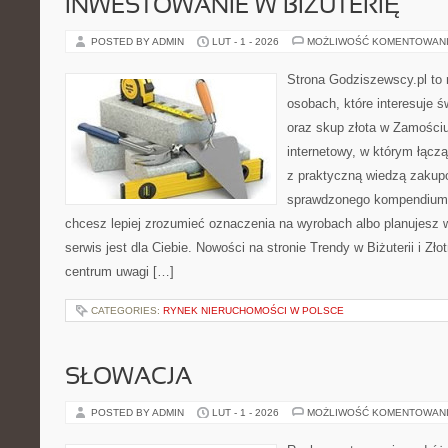
INWESTOWANIE W BIŻUTERIĘ
POSTED BY ADMIN
LUT - 1 - 2026
MOŻLIWOŚĆ KOMENTOWAN
Strona Godziszewscy.pl to 
osobach, które interesuje ś
oraz skup złota w Zamościu 
internetowy, w którym łącz
z praktyczną wiedzą zakup
sprawdzonego kompendium p
chcesz lepiej zrozumieć oznaczenia na wyrobach albo planujesz w
serwis jest dla Ciebie. Nowości na stronie Trendy w Biżuterii i Zło
centrum uwagi […]
CATEGORIES:
RYNEK NIERUCHOMOŚCI W POLSCE
SŁOWACJA
POSTED BY ADMIN
LUT - 1 - 2026
MOŻLIWOŚĆ KOMENTOWAN