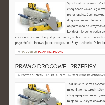
Spadlabuta to przestrzeń st
chcą zaopiekować się o sw
profesjonalny. Jeśli stawias
długowieczność ulubionych 
co potrzebne do utrzymania
kondycji. To pełne podejści
codzienna opieka o buty staje się prosta, a efekty widać po krótk
przyszłości – innowacje technologiczne i Buty a zdrowie. Dobre bu
CATEGORIES:
PLANY TRENINGOWE
PRAWO DROGOWE I PRZEPISY
POSTED BY ADMIN
LUT - 3 - 2026
MOŻLIWOŚĆ KOMENTOWAN
Taxi Drive to serwis tworzo
miłośnikach czterech kółek
chcą lepiej zrozumieć ryne
miejsce, w którym doświadc