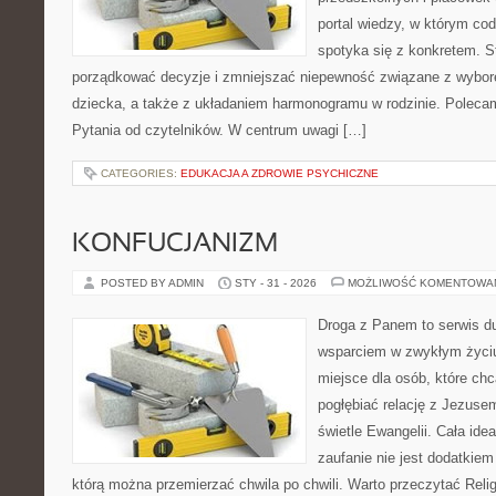
portal wiedzy, w którym co
spotyka się z konkretem. S
porządkować decyzje i zmniejszać niepewność związane z wybor
dziecka, a także z układaniem harmonogramu w rodzinie. Poleca
Pytania od czytelników. W centrum uwagi […]
CATEGORIES:
EDUKACJA A ZDROWIE PSYCHICZNE
KONFUCJANIZM
POSTED BY ADMIN
STY - 31 - 2026
MOŻLIWOŚĆ KOMENTOWA
Droga z Panem to serwis d
wsparciem w zwykłym życiu
miejsce dla osób, które chc
pogłębiać relację z Jezus
świetle Ewangelii. Cała idea
zaufanie nie jest dodatkiem
którą można przemierzać chwila po chwili. Warto przeczytać Relig