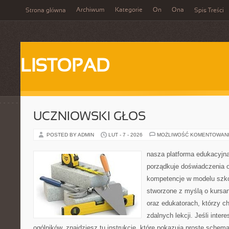
Archiwum
Kategorie
On
Ona
Strona główna
Spis Treści
LISTOPAD
UCZNIOWSKI GŁOS
POSTED BY ADMIN
LUT - 7 - 2026
MOŻLIWOŚĆ KOMENTOWAN
nasza platforma edukacyjna
porządkuje doświadczenia 
kompetencje w modelu szkoł
stworzone z myślą o kurs
oraz edukatorach, którzy 
zdalnych lekcji. Jeśli inter
ogólników, znajdziesz tu instrukcje, które pokazują proste sche