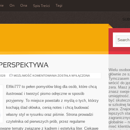
rie
On
Ona
Tagi
Spis Treści
SUB
 PERSPEKTYWA
Wielu osobo
głównie ze s
ARCHITEKTURA
2026
MOŻLIWOŚĆ KOMENTOWANIA
ZOSTAŁA WYŁĄCZONA
Tymczasem d
I
PERSPEKTYWA
wrócić do j
Elfiki777 to pełen pomysłów blog dla osób, które chcą
zera. Masz 
znasz swoje
ilustrować i tworzyć pismo odręczne w sposób
umiejętność
być skuteczn
przyjemny. To miejsce powstało z myślą o tych, którzy
w szkolnej ł
kochają ślad ołówka, cenią notes i chcą budować
praca. Znajo
lepszych st
własny styl w rysunku oraz piśmie. Strona prowadzi
zagranicznyc
czytelnika od pierwszych prób, przez regularne
globalnie – 
mieć klientó
owane tematy związane z kadrem i estetyką liter. Ciekawe