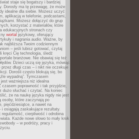
świat staje się bogatszy i bardziej
y. Dorosły ma tę przewagę, że może
y idealne dla siebie. Możesz uczyć
em, aplikacją w telefonie, podcastami,
siążkami. Możesz dołączyć do grup
ych, korzystać z materiałów, które
na edukacyjnych stronach czy
czny
wortal
językowy, oferujący
rtykuły i nagrania audio. Ważne, by
jak najbliższa Twoim codziennym
niom – jeśli lubisz gotować, czytaj
li kręci Cię technologia, śledź
portale branżowe. Nie obawiaj się też
błędów. Dzieci uczą się języka, mówiąc
 przez długi czas – i nikt nie oczekuje
kcji. Dorośli często blokują się, bo
e „źle wypadną”. Tymczasem
jest ważniejsza niż idealna
 czasem poprawność i tak przyjdzie,
sz dużo słuchać i czytać. Na koniec
ślić, że na naukę języka nigdy nie jest
 osoby, które zaczynają po
e, pięćdziesiątce, a nawet na
 i osiągają zaskakujące rezultaty.
 regularność, cierpliwość i odrobina
świata. Każde nowe słowo to mały krok
swobody – w podróży, pracy i
życiu.