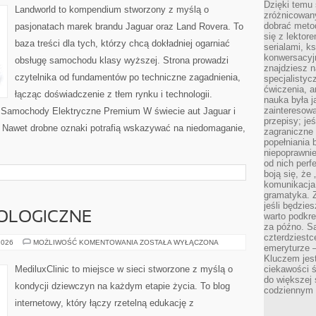
Dzięki temu 
Landworld to kompendium stworzony z myślą o
zróżnicowan
dobrać metod
pasjonatach marek brandu Jaguar oraz Land Rovera. To
się z lektor
baza treści dla tych, którzy chcą dokładniej ogarniać
serialami, k
konwersacyjn
obsługę samochodu klasy wyższej. Strona prowadzi
znajdziesz 
czytelnika od fundamentów po techniczne zagadnienia,
specjalisty
ćwiczenia, a
łącząc doświadczenie z tłem rynku i technologii.
nauka była 
zainteresowa
i Samochody Elektryczne Premium W świecie aut Jaguar i
przepisy; jeś
. Nawet drobne oznaki potrafią wskazywać na niedomaganie,
zagraniczne 
popełniania 
niepoprawnie
od nich perfe
boją się, ż
komunikacja 
gramatyka. Z
jeśli będzie
OLOGICZNE
warto podkre
za późno. Są
czterdziestc
CHOROBY
2026
MOŻLIWOŚĆ KOMENTOWANIA
ZOSTAŁA WYŁĄCZONA
emeryturze –
GINEKOLOGICZNE
Kluczem jest
MediluxClinic to miejsce w sieci stworzone z myślą o
ciekawości 
do większej 
kondycji dziewczyn na każdym etapie życia. To blog
codziennym 
internetowy, który łączy rzetelną edukację z