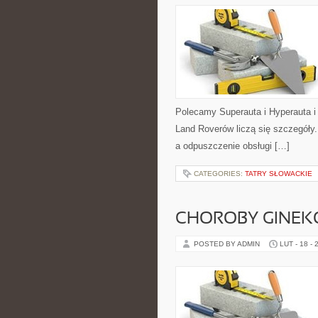
Polecamy Superauta i Hyperauta 
Land Roverów liczą się szczegóły
a odpuszczenie obsługi […]
CATEGORIES:
TATRY SŁOWACKIE
CHOROBY GINEK
POSTED BY ADMIN
LUT - 18 - 