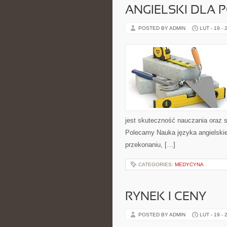
ANGIELSKI DLA 
POSTED BY ADMIN
LUT - 19 - 
jest skuteczność nauczania oraz s
Polecamy Nauka języka angielskieg
przekonaniu, […]
CATEGORIES:
MEDYCYNA
RYNEK I CENY
POSTED BY ADMIN
LUT - 19 - 