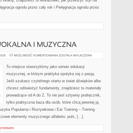
skalny, znajdziesz tu wskazówki, jak przełożyć styl na
elęgnacja ogrodu przez cały rok i Pielęgnacja ogrodu przez
WOKALNA I MUZYCZNA
IMPROWIZACJA
2026
MOŻLIWOŚĆ KOMENTOWANIA
ZOSTAŁA WYŁĄCZONA
WOKALNA
I
MUZYCZNA
To miejsce stworzyliśmy jako serwis edukacji
muzycznej, w którym praktyka spotyka się z pasją.
Jeśli szukasz czytelnego startu w świat dźwięków albo
chcesz odświeżyć fundamenty, znajdziesz tu materiały
prowadzące od A do Z. To nie jest sztywny podręcznik,
tylko praktyczna baza dla osób, które chcą pewniej ją
zyka Popularna i Rozrywkowa i Ear Training – Trening
czowe elementy muzycznego alfabetu: puls, […]
OTERAPII