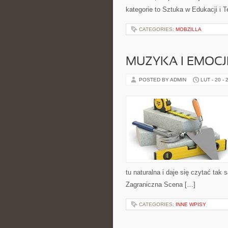
kategorie to Sztuka w Edukacji i T
CATEGORIES:
MOBZILLA
MUZYKA I EMOCJ
POSTED BY ADMIN
LUT - 20 - 
tu naturalna i daje się czytać tak
Zagraniczna Scena […]
CATEGORIES:
INNE WPISY