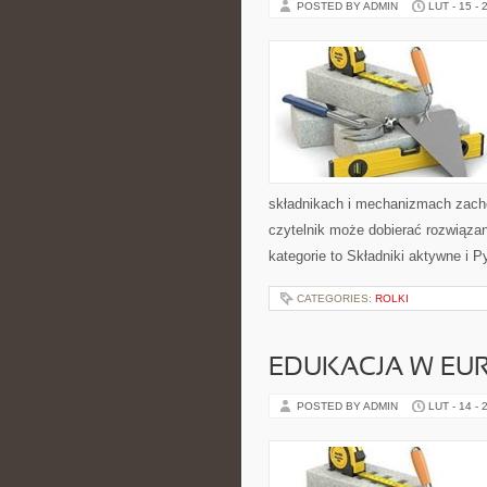
POSTED BY ADMIN
LUT - 15 - 
składnikach i mechanizmach zacho
czytelnik może dobierać rozwiązan
kategorie to Składniki aktywne i P
CATEGORIES:
ROLKI
EDUKACJA W EUR
POSTED BY ADMIN
LUT - 14 - 