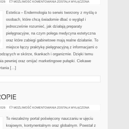
TRENDY
2026
MOŻLIWOŚĆ KOMENTOWANIA
ZOSTAŁA WYŁĄCZONA
URODOWE
Estetica – Endermologia to serwis tworzony z myślą o
osobach, które chcą świadomie dbać o wygląd i
jednocześnie rozumieć, jak działają preparaty
pielęgnacyjne, na czym polega medycyna estetyczna
oraz które zabiegi gabinetowe mają realne działanie. To
miejsce łączy praktykę pielęgnacyjną z informacjami o
dzących w skórze, tkankach i organizmie. Dzięki temu
ia pewniej oraz omijać marketingowe pułapki. Ciekawe
ytania […]
OPIE
EDUKACJA
2026
MOŻLIWOŚĆ KOMENTOWANIA
ZOSTAŁA WYŁĄCZONA
W
EUROPIE
To niezależny portal poświęcony nauczaniu w ujęciu
krajowym, kontynentalnym oraz globalnym. Powstał z