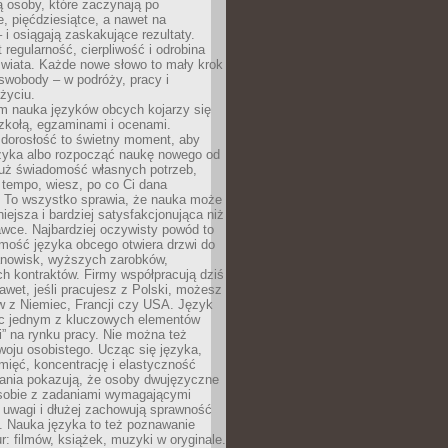
 osoby, które zaczynają po
e, pięćdziesiątce, a nawet na
 i osiągają zaskakujące rezultaty.
 regularność, cierpliwość i odrobina
świata. Każde nowe słowo to mały krok
swobody – w podróży, pracy i
życiu.
m nauka języków obcych kojarzy się
zkołą, egzaminami i ocenami.
orosłość to świetny moment, aby
ęzyka albo rozpocząć naukę nowego od
już świadomość własnych potrzeb,
 tempo, wiesz, po co Ci dana
. To wszystko sprawia, że nauka może
iejsza i bardziej satysfakcjonująca niż
awce. Najbardziej oczywisty powód to
mość języka obcego otwiera drzwi do
anowisk, wyższych zarobków,
h kontraktów. Firmy współpracują dziś
nawet, jeśli pracujesz z Polski, możesz
w z Niemiec, Francji czy USA. Język
ięc jednym z kluczowych elementów
i” na rynku pracy. Nie można też
oju osobistego. Ucząc się języka,
ięć, koncentrację i elastyczność
ania pokazują, że osoby dwujęzyczne
 sobie z zadaniami wymagającymi
 uwagi i dłużej zachowują sprawność
ą. Nauka języka to też poznawanie
r: filmów, książek, muzyki w oryginale.