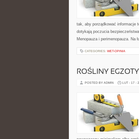
tak, aby porządkować informacje t
dotykają poczucia bezpieczeństwa.
Menopauza i perimenopauza. Na ł
CATEGORIES:
WET-OPINIA
ROŚLINY EGZOT
POSTED BY ADMIN
LUT - 17 - 