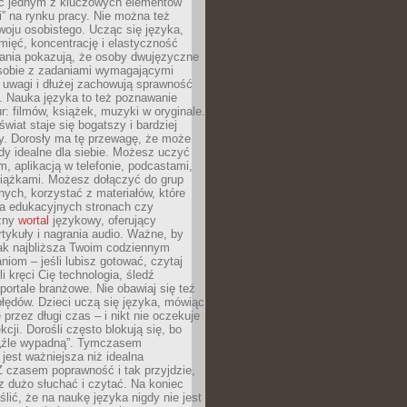
ięc jednym z kluczowych elementów
i” na rynku pracy. Nie można też
oju osobistego. Ucząc się języka,
ięć, koncentrację i elastyczność
ania pokazują, że osoby dwujęzyczne
 sobie z zadaniami wymagającymi
 uwagi i dłużej zachowują sprawność
ą. Nauka języka to też poznawanie
r: filmów, książek, muzyki w oryginale.
świat staje się bogatszy i bardziej
y. Dorosły ma tę przewagę, że może
y idealne dla siebie. Możesz uczyć
em, aplikacją w telefonie, podcastami,
siążkami. Możesz dołączyć do grup
ych, korzystać z materiałów, które
na edukacyjnych stronach czy
czny
wortal
językowy, oferujący
rtykuły i nagrania audio. Ważne, by
jak najbliższa Twoim codziennym
niom – jeśli lubisz gotować, czytaj
li kręci Cię technologia, śledź
portale branżowe. Nie obawiaj się też
błędów. Dzieci uczą się języka, mówiąc
 przez długi czas – i nikt nie oczekuje
kcji. Dorośli często blokują się, bo
e „źle wypadną”. Tymczasem
jest ważniejsza niż idealna
 czasem poprawność i tak przyjdzie,
sz dużo słuchać i czytać. Na koniec
ślić, że na naukę języka nigdy nie jest