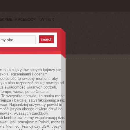
SCRIBE
FACEBOOK
TWITTER
m nauka języków obcych kojarzy się
zkołą, egzaminami i ocenami.
orosłość to świetny moment, aby
ęzyka albo rozpocząć naukę nowego od
już świadomość własnych potrzeb,
 tempo, wiesz, po co Ci dana
. To wszystko sprawia, że nauka może
iejsza i bardziej satysfakcjonująca niż
awce. Najbardziej oczywisty powód to
mość języka obcego otwiera drzwi do
anowisk, wyższych zarobków,
h kontraktów. Firmy współpracują dziś
nawet, jeśli pracujesz z Polski, możesz
w z Niemiec, Francji czy USA. Język