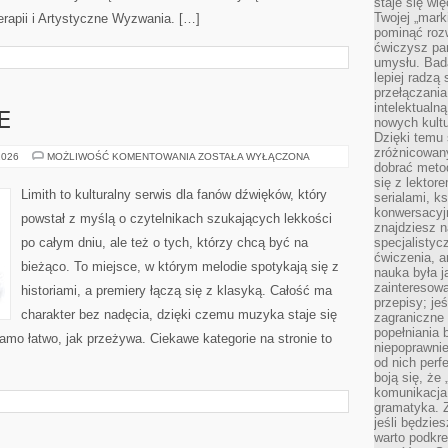
staje się w
Twojej „mark
erapii i Artystyczne Wyzwania. […]
pominąć rozw
ćwiczysz pam
umysłu. Bad
lepiej radzą
przełączania
intelektualn
E
nowych kultu
Dzięki temu 
zróżnicowan
MUZYKA
2026
MOŻLIWOŚĆ KOMENTOWANIA
ZOSTAŁA WYŁĄCZONA
dobrać metod
I
EMOCJE
się z lektor
Limith to kulturalny serwis dla fanów dźwięków, który
serialami, k
konwersacyjn
powstał z myślą o czytelnikach szukających lekkości
znajdziesz 
po całym dniu, ale też o tych, którzy chcą być na
specjalisty
ćwiczenia, a
bieżąco. To miejsce, w którym melodie spotykają się z
nauka była 
zainteresowa
historiami, a premiery łączą się z klasyką. Całość ma
przepisy; jeś
charakter bez nadęcia, dzięki czemu muzyka staje się
zagraniczne 
popełniania 
 samo łatwo, jak przeżywa. Ciekawe kategorie na stronie to
niepoprawnie
od nich perfe
boją się, ż
komunikacja 
gramatyka. Z
jeśli będzie
warto podkre