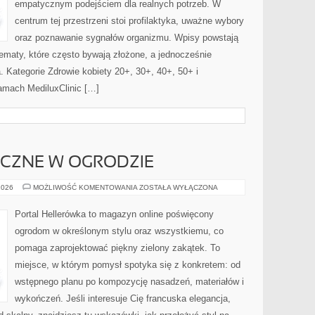
empatycznym podejściem dla realnych potrzeb. W
centrum tej przestrzeni stoi profilaktyka, uważne wybory
oraz poznawanie sygnałów organizmu. Wpisy powstają
ematy, które często bywają złożone, a jednocześnie
 Kategorie Zdrowie kobiety 20+, 30+, 40+, 50+ i
amach MediluxClinic […]
YCZNE W OGRODZIE
ROŚLINY
2026
MOŻLIWOŚĆ KOMENTOWANIA
ZOSTAŁA WYŁĄCZONA
EGZOTYCZNE
W
OGRODZIE
Portal Hellerówka to magazyn online poświęcony
ogrodom w określonym stylu oraz wszystkiemu, co
pomaga zaprojektować piękny zielony zakątek. To
miejsce, w którym pomysł spotyka się z konkretem: od
wstępnego planu po kompozycję nasadzeń, materiałów i
wykończeń. Jeśli interesuje Cię francuska elegancja,