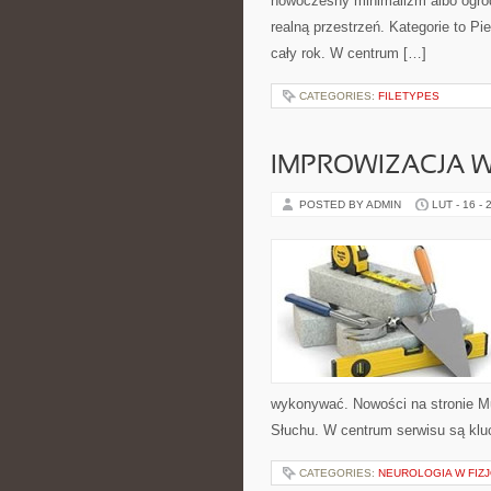
nowoczesny minimalizm albo ogród 
realną przestrzeń. Kategorie to Pi
cały rok. W centrum […]
CATEGORIES:
FILETYPES
IMPROWIZACJA 
POSTED BY ADMIN
LUT - 16 - 
wykonywać. Nowości na stronie Mu
Słuchu. W centrum serwisu są klu
CATEGORIES:
NEUROLOGIA W FIZJ