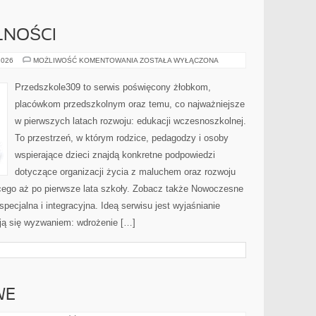
LNOŚCI
PRAWO
2026
MOŻLIWOŚĆ KOMENTOWANIA
ZOSTAŁA WYŁĄCZONA
I
FORMALNOŚCI
Przedszkole309 to serwis poświęcony żłobkom,
placówkom przedszkolnym oraz temu, co najważniejsze
w pierwszych latach rozwoju: edukacji wczesnoszkolnej.
To przestrzeń, w którym rodzice, pedagodzy i osoby
wspierające dzieci znajdą konkretne podpowiedzi
dotyczące organizacji życia z maluchem oraz rozwoju
ego aż po pierwsze lata szkoły. Zobacz także Nowoczesne
specjalna i integracyjna. Ideą serwisu jest wyjaśnianie
tają się wyzwaniem: wdrożenie […]
WE