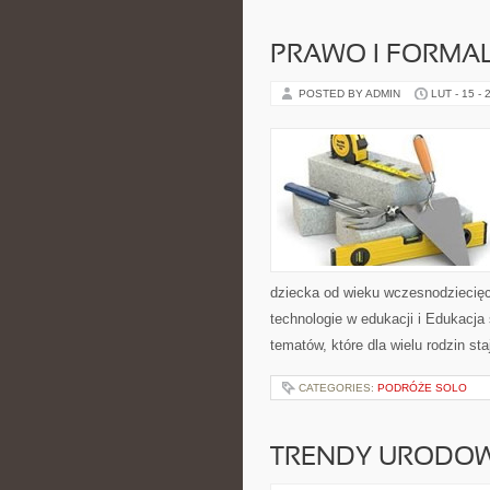
PRAWO I FORMA
POSTED BY ADMIN
LUT - 15 - 
dziecka od wieku wczesnodziecięc
technologie w edukacji i Edukacja 
tematów, które dla wielu rodzin s
CATEGORIES:
PODRÓŻE SOLO
TRENDY URODO