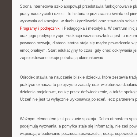
Strona internetowa szkolapopow.pl przedstawia funkcjonowanie pl
pracy nauczycieli i dzieci. To historia o poznawaniu świata od pi
wyzwania edukacyjne, w duchu życzliwości oraz stawiania sobie c
Programy i podręczniki
i Pedagogika i metodyka. W centrum inicja
oraz jego predyspozycje. Edukacja wczesnoszkolna jest tu rozum
pewnego rozwoju, dlatego istotne staje się mądre prowadzenie w 
emocjonalnym. Start edukacyjny to czas, gdy chęć odkrywania je
zaprojektowane lekcje potrafią ją ukierunkować.
Ośrodek stawia na nauczanie bliskie dziecku, które zestawia tra
praktyce oznacza to przejrzyste zasady oraz wielotorowe działan
działania projektowe, naukę przez doświadczenie, a także spokojn
Uczeń nie jest tu wyłącznie wykonawcą poleceń, lecz partnerem 
Ważnym elementem jest poczucie spokoju. Dobra atmosfera spraw
podejmują wyzwania, a pomyłka staje się informacją, nie zaś p
wspierają w budowaniu poczucia sprawczości, ucząc odpowiedzialn