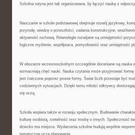
Szkolna rutyna jest tak organizowana, by łączyć naukę z odpocz
Nauczanie w szkole podstawowej obejmuje rozwój językowy, kom
przyrodę, wiedzę o przeszłości, zadania konstrukcyjne, wrażliwoś
aktywność ruchową. Równolegle rozwijane są umiejętności przyszł
logiczne myślenie, współpraca, pomysłowość oraz umiejętność p
W obszarze wczesnoszkolnym szczególnie doceniane są nauka w 
wzmacniają chęć nauki. Nauka czytania może przyjmować formę kr
jest ćwiczone poprzez proste formy. Świat liczb przestaje być trud
codziennych sytuacjach. Dzięki temu młodzi odkrywcy dostrzega
się uczą.
Szkoła wspiera także w rozwoju społecznym. Budowanie charakte
kulturę osobistą, rzetelność oraz troskę o innych. Społeczność t
dziecko ma miejsce. Wydarzenia szkolne budują wspólne wspomni
tematyczne uczą planowania.