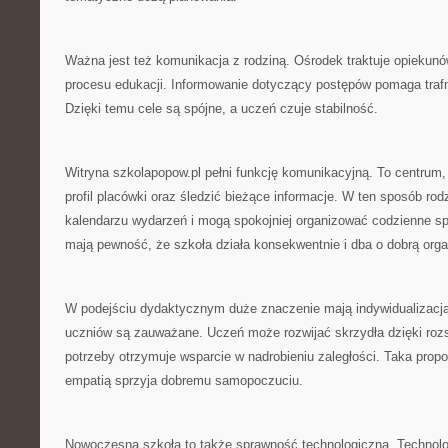
Ważna jest też komunikacja z rodziną. Ośrodek traktuje opiekun
procesu edukacji. Informowanie dotyczący postępów pomaga traf
Dzięki temu cele są spójne, a uczeń czuje stabilność.
Witryna szkolapopow.pl pełni funkcję komunikacyjną. To centrum
profil placówki oraz śledzić bieżące informacje. W ten sposób rodz
kalendarzu wydarzeń i mogą spokojniej organizować codzienne sp
mają pewność, że szkoła działa konsekwentnie i dba o dobrą orga
W podejściu dydaktycznym duże znaczenie mają indywidualizacj
uczniów są zauważane. Uczeń może rozwijać skrzydła dzięki rozs
potrzeby otrzymuje wsparcie w nadrobieniu zaległości. Taka prop
empatią sprzyja dobremu samopoczuciu.
Nowoczesna szkoła to także sprawność technologiczna. Technol