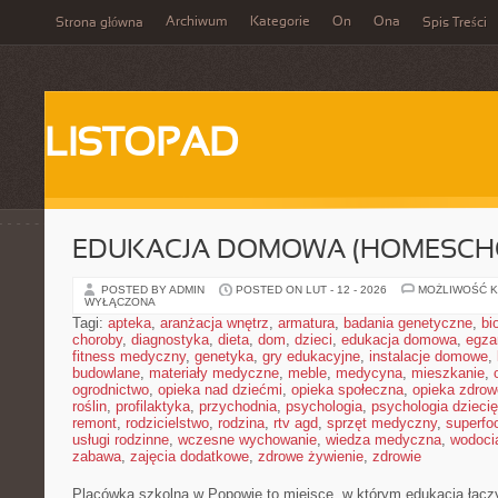
Archiwum
Kategorie
On
Ona
Strona główna
Spis Treści
LISTOPAD
EDUKACJA DOMOWA (HOMESCH
POSTED BY ADMIN
POSTED ON LUT - 12 - 2026
MOŻLIWOŚĆ 
WYŁĄCZONA
Tagi:
apteka
,
aranżacja wnętrz
,
armatura
,
badania genetyczne
,
bi
choroby
,
diagnostyka
,
dieta
,
dom
,
dzieci
,
edukacja domowa
,
egza
fitness medyczny
,
genetyka
,
gry edukacyjne
,
instalacje domowe
,
budowlane
,
materiały medyczne
,
meble
,
medycyna
,
mieszkanie
,
ogrodnictwo
,
opieka nad dziećmi
,
opieka społeczna
,
opieka zdrow
roślin
,
profilaktyka
,
przychodnia
,
psychologia
,
psychologia dzieci
remont
,
rodzicielstwo
,
rodzina
,
rtv agd
,
sprzęt medyczny
,
superfo
usługi rodzinne
,
wczesne wychowanie
,
wiedza medyczna
,
wodoci
zabawa
,
zajęcia dodatkowe
,
zdrowe żywienie
,
zdrowie
Placówka szkolna w Popowie to miejsce, w którym edukacja łączy