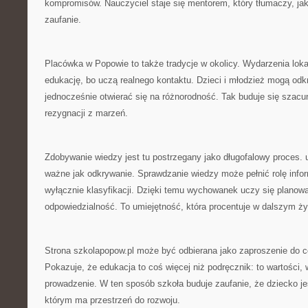
kompromisów. Nauczyciel staje się mentorem, który tłumaczy, j
zaufanie.
Placówka w Popowie to także tradycje w okolicy. Wydarzenia loka
edukację, bo uczą realnego kontaktu. Dzieci i młodzież mogą odk
jednocześnie otwierać się na różnorodność. Tak buduje się szacu
rezygnacji z marzeń.
Zdobywanie wiedzy jest tu postrzegany jako długofalowy proces. 
ważne jak odkrywanie. Sprawdzanie wiedzy może pełnić rolę inform
wyłącznie klasyfikacji. Dzięki temu wychowanek uczy się planow
odpowiedzialność. To umiejętność, która procentuje w dalszym ży
Strona szkolapopow.pl może być odbierana jako zaproszenie do c
Pokazuje, że edukacja to coś więcej niż podręcznik: to wartości,
prowadzenie. W ten sposób szkoła buduje zaufanie, że dziecko j
którym ma przestrzeń do rozwoju.