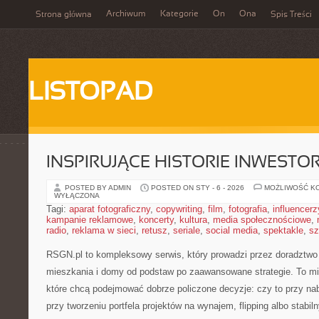
Archiwum
Kategorie
On
Ona
Strona główna
Spis Treści
LISTOPAD
INSPIRUJĄCE HISTORIE INWEST
POSTED BY ADMIN
POSTED ON STY - 6 - 2026
MOŻLIWOŚĆ K
WYŁĄCZONA
Tagi:
aparat fotograficzny
,
copywriting
,
film
,
fotografia
,
influencerz
kampanie reklamowe
,
koncerty
,
kultura
,
media społecznościowe
,
radio
,
reklama w sieci
,
retusz
,
seriale
,
social media
,
spektakle
,
sz
RSGN.pl to kompleksowy serwis, który prowadzi przez doradztw
mieszkania i domy od podstaw po zaawansowane strategie. To mi
które chcą podejmować dobrze policzone decyzje: czy to przy na
przy tworzeniu portfela projektów na wynajem, flipping albo stabil