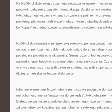
Na RSGN.pl dużo miejsca zajmuje zarządzanie najmem: wybór n
protokół, rozliczenia, zasady i komunikacja. Dzięki temu inwestor
tylko otrzymuje wsparcie w tym, co dzieje się później: w utrzyma
problemy, planowaniu odświeżeń i utrzymywaniu stabilnych wpływ
bo “kupno” jest jednorazowe, a prowadzenie to codzienna praktyk
RSGN.pl dba również o perspektywę rynkową: jak analizować tren
sensacją, jak rozumieć cykle, jak podchodzić do zmian stóp proce
popytu, nie popadając w skrajności. Serwis uczy chłodnej głowy:
nagłówki, lepiej budować strategię odporną na zaskoczenia. Czyte
oceny scenariuszy: co, jeśli czynsze spadną, co, jeśli stopy wzro
dłużej, a mieszkanie będzie stało puste.
Istotnym elementem filozofii strony jest uczciwe podejście do ry
nieruchomości nie są “maszynką do pieniędzy”, tylko obszarem, w
Dlatego serwis wspiera budowę planu awaryjnego, rezerwy finansow
zdrowej struktury kosztów. Zamiast obietnic szybkiego sukcesu, d