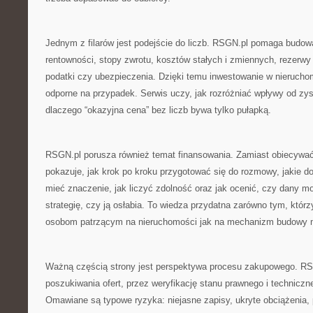
Jednym z filarów jest podejście do liczb. RSGN.pl pomaga budowa
rentowności, stopy zwrotu, kosztów stałych i zmiennych, rezerwy
podatki czy ubezpieczenia. Dzięki temu inwestowanie w nieruchom
odporne na przypadek. Serwis uczy, jak rozróżniać wpływy od zys
dlaczego “okazyjna cena” bez liczb bywa tylko pułapką.
RSGN.pl porusza również temat finansowania. Zamiast obiecywa
pokazuje, jak krok po kroku przygotować się do rozmowy, jakie 
mieć znaczenie, jak liczyć zdolność oraz jak ocenić, czy dany m
strategię, czy ją osłabia. To wiedza przydatna zarówno tym, którzy 
osobom patrzącym na nieruchomości jak na mechanizm budowy 
Ważną częścią strony jest perspektywa procesu zakupowego. RS
poszukiwania ofert, przez weryfikację stanu prawnego i techniczne
Omawiane są typowe ryzyka: niejasne zapisy, ukryte obciążenia