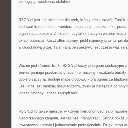
pomagają inwestować stabilnie.
RSGN.pl jest też miejscem dla tych, którzy cenią rozwój. Znajdzies
budować kompetencje inwestora: negocjacje, analiza ofert, praca
organizacja procesu. Z czasem czytelnik zaczyna widzieć więcej: 
układ, potencjał, koszt alternatywny, profil najemcy oraz to, jak 
w długofalową wizję. Ta zmiana perspektywy jest często ważniejsz
Ważne jest również to, że RSGN.pl łączy podejście edukacyjne z 
Serwis pomaga przełamać chaos informacyjny i rozdziela tematy na
dopiero zaczyna, dostaje mapę drogową, która ogranicza błądzen
Jeśli ktoś jest bardziej doświadczony, zyskuje narzędzia do optyma
lepsze procesy, lepsze zarządzanie.
RSGN.pl to także miejsce, w którym nieruchomości są omawiane
niepotrzebnego żargonu, ale też bez infantylizacji. Strona pokaz
inwestowaniu prosto i jednocześnie profesjonalnie. Dzięki temu wi