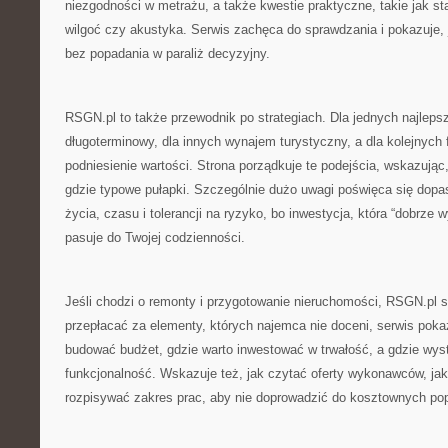
niezgodności w metrażu, a także kwestie praktyczne, takie jak stan
wilgoć czy akustyka. Serwis zachęca do sprawdzania i pokazuje,
bez popadania w paraliż decyzyjny.
RSGN.pl to także przewodnik po strategiach. Dla jednych najleps
długoterminowy, dla innych wynajem turystyczny, a dla kolejnych f
podniesienie wartości. Strona porządkuje te podejścia, wskazując, 
gdzie typowe pułapki. Szczególnie dużo uwagi poświęca się dopas
życia, czasu i tolerancji na ryzyko, bo inwestycja, która “dobrze w
pasuje do Twojej codzienności.
Jeśli chodzi o remonty i przygotowanie nieruchomości, RSGN.pl 
przepłacać za elementy, których najemca nie doceni, serwis pokaz
budować budżet, gdzie warto inwestować w trwałość, a gdzie wyst
funkcjonalność. Wskazuje też, jak czytać oferty wykonawców, jak
rozpisywać zakres prac, aby nie doprowadzić do kosztownych po