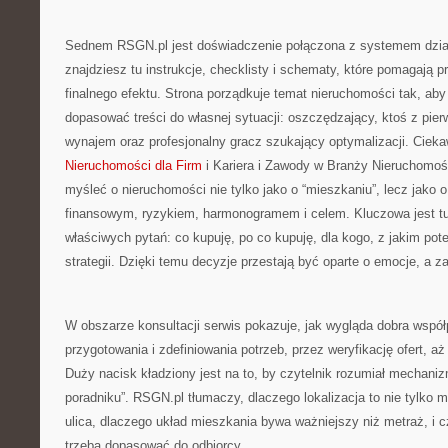
Sednem RSGN.pl jest doświadczenie połączona z systemem dział
znajdziesz tu instrukcje, checklisty i schematy, które pomagają 
finalnego efektu. Strona porządkuje temat nieruchomości tak, aby
dopasować treści do własnej sytuacji: oszczędzający, ktoś z pi
wynajem oraz profesjonalny gracz szukający optymalizacji. Cieka
Nieruchomości dla Firm
i Kariera i Zawody w Branży Nieruchomoś
myśleć o nieruchomości nie tylko jako o “mieszkaniu”, lecz jako 
finansowym, ryzykiem, harmonogramem i celem. Kluczowa jest t
właściwych pytań: co kupuję, po co kupuję, dla kogo, z jakim pote
strategii. Dzięki temu decyzje przestają być oparte o emocje, a z
W obszarze konsultacji serwis pokazuje, jak wygląda dobra współ
przygotowania i zdefiniowania potrzeb, przez weryfikację ofert, a
Duży nacisk kładziony jest na to, by czytelnik rozumiał mechanizmy
poradniku”. RSGN.pl tłumaczy, dlaczego lokalizacja to nie tylko m
ulica, dlaczego układ mieszkania bywa ważniejszy niż metraż, i
trzeba dopasować do odbiorcy.