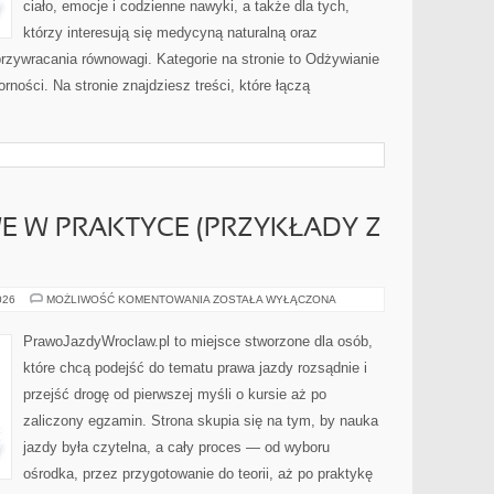
ciało, emocje i codzienne nawyki, a także dla tych,
którzy interesują się medycyną naturalną oraz
rzywracania równowagi. Kategorie na stronie to Odżywianie
rności. Na stronie znajdziesz treści, które łączą
 W PRAKTYCE (PRZYKŁADY Z
PRAWO
026
MOŻLIWOŚĆ KOMENTOWANIA
ZOSTAŁA WYŁĄCZONA
DROGOWE
W
PRAKTYCE
PrawoJazdyWroclaw.pl to miejsce stworzone dla osób,
(PRZYKŁADY
Z
które chcą podejść do tematu prawa jazdy rozsądnie i
ŻYCIA)
przejść drogę od pierwszej myśli o kursie aż po
zaliczony egzamin. Strona skupia się na tym, by nauka
jazdy była czytelna, a cały proces — od wyboru
ośrodka, przez przygotowanie do teorii, aż po praktykę