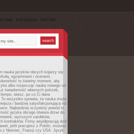
SCRIBE
FACEBOOK
TWITTER
m nauka języków obcych kojarzy się
zkołą, egzaminami i ocenami.
orosłość to świetny moment, aby
ęzyka albo rozpocząć naukę nowego od
już świadomość własnych potrzeb,
 tempo, wiesz, po co Ci dana
. To wszystko sprawia, że nauka może
iejsza i bardziej satysfakcjonująca niż
awce. Najbardziej oczywisty powód to
mość języka obcego otwiera drzwi do
anowisk, wyższych zarobków,
h kontraktów. Firmy współpracują dziś
nawet, jeśli pracujesz z Polski, możesz
w z Niemiec, Francji czy USA. Język