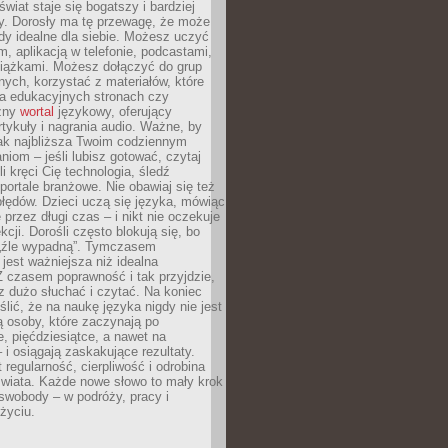
świat staje się bogatszy i bardziej
y. Dorosły ma tę przewagę, że może
y idealne dla siebie. Możesz uczyć
em, aplikacją w telefonie, podcastami,
siążkami. Możesz dołączyć do grup
ych, korzystać z materiałów, które
na edukacyjnych stronach czy
czny
wortal
językowy, oferujący
rtykuły i nagrania audio. Ważne, by
jak najbliższa Twoim codziennym
niom – jeśli lubisz gotować, czytaj
li kręci Cię technologia, śledź
portale branżowe. Nie obawiaj się też
błędów. Dzieci uczą się języka, mówiąc
 przez długi czas – i nikt nie oczekuje
kcji. Dorośli często blokują się, bo
e „źle wypadną”. Tymczasem
jest ważniejsza niż idealna
 czasem poprawność i tak przyjdzie,
sz dużo słuchać i czytać. Na koniec
ślić, że na naukę języka nigdy nie jest
 osoby, które zaczynają po
e, pięćdziesiątce, a nawet na
 i osiągają zaskakujące rezultaty.
 regularność, cierpliwość i odrobina
świata. Każde nowe słowo to mały krok
swobody – w podróży, pracy i
życiu.