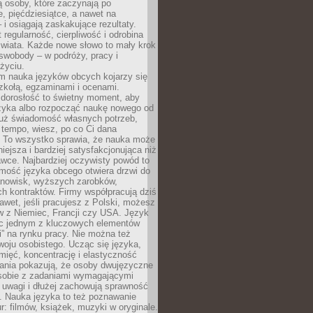
 osoby, które zaczynają po
e, pięćdziesiątce, a nawet na
 i osiągają zaskakujące rezultaty.
 regularność, cierpliwość i odrobina
świata. Każde nowe słowo to mały krok
swobody – w podróży, pracy i
życiu.
m nauka języków obcych kojarzy się
zkołą, egzaminami i ocenami.
orosłość to świetny moment, aby
ęzyka albo rozpocząć naukę nowego od
już świadomość własnych potrzeb,
 tempo, wiesz, po co Ci dana
. To wszystko sprawia, że nauka może
iejsza i bardziej satysfakcjonująca niż
awce. Najbardziej oczywisty powód to
mość języka obcego otwiera drzwi do
anowisk, wyższych zarobków,
h kontraktów. Firmy współpracują dziś
nawet, jeśli pracujesz z Polski, możesz
w z Niemiec, Francji czy USA. Język
ięc jednym z kluczowych elementów
i” na rynku pracy. Nie można też
oju osobistego. Ucząc się języka,
ięć, koncentrację i elastyczność
ania pokazują, że osoby dwujęzyczne
 sobie z zadaniami wymagającymi
 uwagi i dłużej zachowują sprawność
ą. Nauka języka to też poznawanie
r: filmów, książek, muzyki w oryginale.