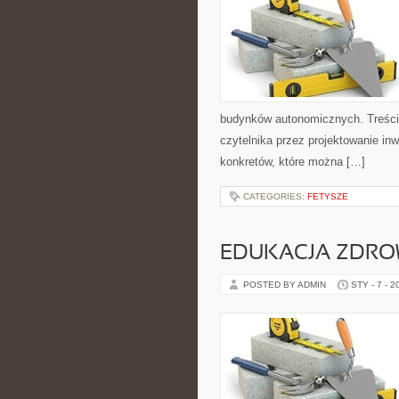
budynków autonomicznych. Treści 
czytelnika przez projektowanie inw
konkretów, które można […]
CATEGORIES:
FETYSZE
EDUKACJA ZDRO
POSTED BY ADMIN
STY - 7 - 2