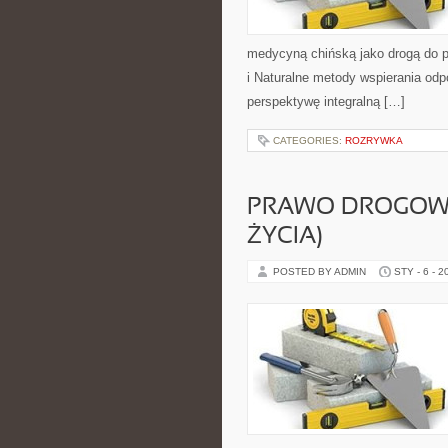
medycyną chińską jako drogą do p
i Naturalne metody wspierania odpo
perspektywę integralną […]
CATEGORIES:
ROZRYWKA
PRAWO DROGOWE
ŻYCIA)
POSTED BY ADMIN
STY - 6 - 2