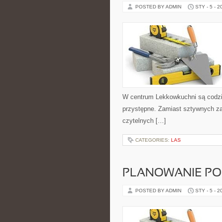
POSTED BY ADMIN
STY - 5 - 2
W centrum Lekkowkuchni są codzi
przystępne. Zamiast sztywnych zas
czytelnych […]
CATEGORIES:
LAS
PLANOWANIE POS
POSTED BY ADMIN
STY - 5 - 2