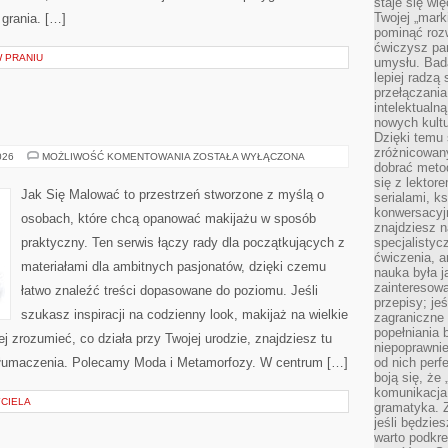
staje się w
Twojej „mark
 grania. […]
pominąć rozw
ćwiczysz pam
W PRANIU
umysłu. Bad
lepiej radzą
przełączania
intelektualn
nowych kultu
Dzięki temu 
zróżnicowan
URODA
026
MOŻLIWOŚĆ KOMENTOWANIA
ZOSTAŁA WYŁĄCZONA
dobrać metod
się z lektor
Jak Się Malować to przestrzeń stworzone z myślą o
serialami, k
konwersacyjn
osobach, które chcą opanować makijażu w sposób
znajdziesz 
praktyczny. Ten serwis łączy rady dla początkujących z
specjalisty
ćwiczenia, a
materiałami dla ambitnych pasjonatów, dzięki czemu
nauka była 
zainteresowa
łatwo znaleźć treści dopasowane do poziomu. Jeśli
przepisy; jeś
szukasz inspiracji na codzienny look, makijaż na wielkie
zagraniczne 
popełniania 
ej zrozumieć, co działa przy Twojej urodzie, znajdziesz tu
niepoprawnie
 tłumaczenia. Polecamy Moda i Metamorfozy. W centrum […]
od nich perfe
boją się, ż
komunikacja 
YCIELA
gramatyka. Z
jeśli będzie
warto podkre