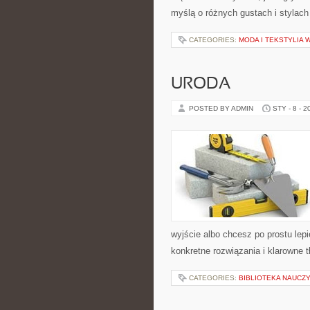
myślą o różnych gustach i stylach
CATEGORIES:
MODA I TEKSTYLIA 
URODA
POSTED BY ADMIN
STY - 8 - 2
wyjście albo chcesz po prostu lepi
konkretne rozwiązania i klarowne
CATEGORIES:
BIBLIOTEKA NAUCZ