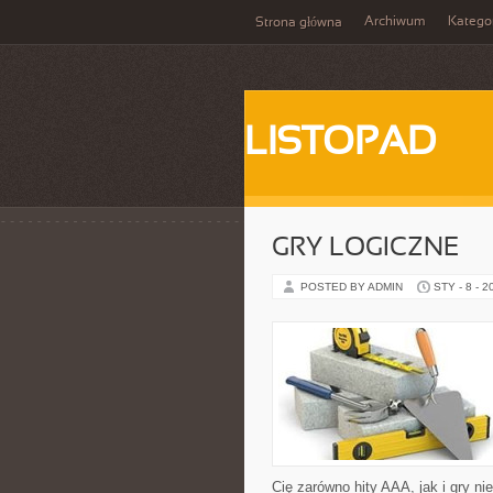
Archiwum
Katego
Strona główna
LISTOPAD
GRY LOGICZNE
POSTED BY ADMIN
STY - 8 - 2
Cię zarówno hity AAA, jak i gry n