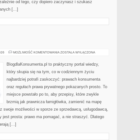
ezależnie od tego, czy dopiero zaczynasz i szukasz
danych […]
PRAWO
026
MOŻLIWOŚĆ KOMENTOWANIA
ZOSTAŁA WYŁĄCZONA
KARNE
BlogdlaKonsumenta.pl to praktyczny portal wiedzy,
który skupia się na tym, co w codziennym życiu
najbardziej potrafi zaskoczyć: prawach konsumenta
oraz regułach prawa prywatnego pokazanych prosto. To
miejsce powstało po to, aby przepisy, które zwykle
brzmią jak prawnicza łamigłówka, zamienić na mapę
esz swoje możliwości w sporze ze sprzedawcą, usługodawcą,
ny jest prosta: prawo ma pomagać, a nie straszyć. Dlatego
erają […]