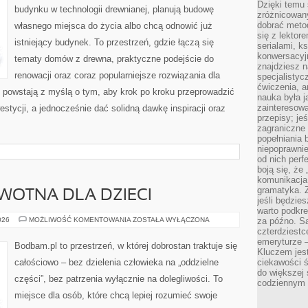
Dzięki temu 
budynku w technologii drewnianej, planują budowę
zróżnicowan
dobrać metod
własnego miejsca do życia albo chcą odnowić już
się z lektor
istniejący budynek. To przestrzeń, gdzie łączą się
serialami, k
konwersacyjn
tematy domów z drewna, praktyczne podejście do
znajdziesz 
renowacji oraz coraz popularniejsze rozwiązania dla
specjalisty
ćwiczenia, a
powstają z myślą o tym, aby krok po kroku przeprowadzić
nauka była 
zainteresowa
estycji, a jednocześnie dać solidną dawkę inspiracji oraz
przepisy; jeś
zagraniczne 
popełniania 
niepoprawnie
od nich perfe
boją się, ż
komunikacja 
gramatyka. Z
WOTNA DLA DZIECI
jeśli będzie
warto podkre
EDUKACJA
026
MOŻLIWOŚĆ KOMENTOWANIA
ZOSTAŁA WYŁĄCZONA
za późno. Są
ZDROWOTNA
czterdziestc
DLA
emeryturze –
DZIECI
Bodbam.pl to przestrzeń, w której dobrostan traktuje się
Kluczem jest
całościowo – bez dzielenia człowieka na „oddzielne
ciekawości 
do większej 
części”, bez patrzenia wyłącznie na dolegliwości. To
codziennym 
miejsce dla osób, które chcą lepiej rozumieć swoje