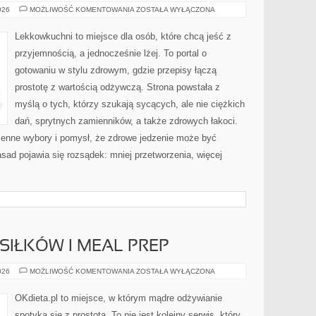
ŚWIĘTA
026
MOŻLIWOŚĆ KOMENTOWANIA
ZOSTAŁA WYŁĄCZONA
I
SPECJALNE
OKAZJE
Lekkowkuchni to miejsce dla osób, które chcą jeść z
W
WERSJI
przyjemnością, a jednocześnie lżej. To portal o
FIT
gotowaniu w stylu zdrowym, gdzie przepisy łączą
prostotę z wartością odżywczą. Strona powstała z
myślą o tych, którzy szukają sycących, ale nie ciężkich
dań, sprytnych zamienników, a także zdrowych łakoci.
enne wybory i pomysł, że zdrowe jedzenie może być
ad pojawia się rozsądek: mniej przetworzenia, więcej
IŁKÓW I MEAL PREP
PLANOWANIE
026
MOŻLIWOŚĆ KOMENTOWANIA
ZOSTAŁA WYŁĄCZONA
POSIŁKÓW
I
MEAL
OKdieta.pl to miejsce, w którym mądre odżywianie
PREP
spotyka się z prostotą. To nie jest kolejny serwis, który