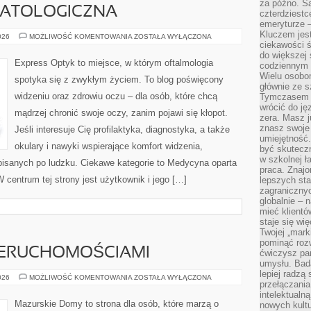
za późno. Są
MATOLOGICZNA
czterdziestc
emeryturze –
Kluczem jest
CHIRURGIA
026
MOŻLIWOŚĆ KOMENTOWANIA
ZOSTAŁA WYŁĄCZONA
STOMATOLOGICZNA
ciekawości 
do większej 
Express Optyk to miejsce, w którym oftalmologia
codziennym 
Wielu osobo
spotyka się z zwykłym życiem. To blog poświęcony
głównie ze s
widzeniu oraz zdrowiu oczu – dla osób, które chcą
Tymczasem d
wrócić do j
mądrzej chronić swoje oczy, zanim pojawi się kłopot.
zera. Masz 
znasz swoje
Jeśli interesuje Cię profilaktyka, diagnostyka, a także
umiejętność
okulary i nawyki wspierające komfort widzenia,
być skuteczn
w szkolnej ł
isanych po ludzku. Ciekawe kategorie to Medycyna oparta
praca. Znajo
 centrum tej strony jest użytkownik i jego […]
lepszych st
zagranicznyc
globalnie – 
mieć klientó
staje się w
Twojej „mark
pominąć rozw
IERUCHOMOŚCIAMI
ćwiczysz pam
umysłu. Bad
lepiej radzą
ZARZĄDZANIE
026
MOŻLIWOŚĆ KOMENTOWANIA
ZOSTAŁA WYŁĄCZONA
przełączania
NIERUCHOMOŚCIAMI
intelektualn
Mazurskie Domy to strona dla osób, które marzą o
nowych kultu