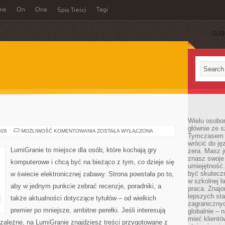
rie
On
Ona
Tagi
Spis Treści
SUB
Wielu osobo
głównie ze s
GRY
026
MOŻLIWOŚĆ KOMENTOWANIA
ZOSTAŁA WYŁĄCZONA
Tymczasem d
LOGICZNE
wrócić do j
LumiGranie to miejsce dla osób, które kochają gry
zera. Masz 
znasz swoje
komputerowe i chcą być na bieżąco z tym, co dzieje się
umiejętność
być skuteczn
w świecie elektronicznej zabawy. Strona powstała po to,
w szkolnej ł
aby w jednym punkcie zebrać recenzje, poradniki, a
praca. Znajo
lepszych st
także aktualności dotyczące tytułów – od wielkich
zagranicznyc
premier po mniejsze, ambitne perełki. Jeśli interesują
globalnie – 
mieć klientó
iezależne, na LumiGranie znajdziesz treści przygotowane z