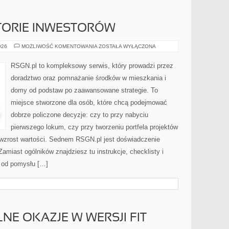
STORIE INWESTORÓW
INSPIRUJĄCE
026
MOŻLIWOŚĆ KOMENTOWANIA
ZOSTAŁA WYŁĄCZONA
HISTORIE
INWESTORÓW
RSGN.pl to kompleksowy serwis, który prowadzi przez
doradztwo oraz pomnażanie środków w mieszkania i
domy od podstaw po zaawansowane strategie. To
miejsce stworzone dla osób, które chcą podejmować
dobrze policzone decyzje: czy to przy nabyciu
pierwszego lokum, czy przy tworzeniu portfela projektów
y wzrost wartości. Sednem RSGN.pl jest doświadczenie
amiast ogólników znajdziesz tu instrukcje, checklisty i
 od pomysłu […]
LNE OKAZJE W WERSJI FIT