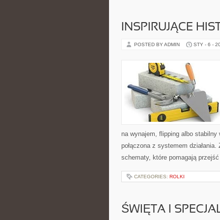
INSPIRUJĄCE HI
POSTED BY ADMIN
STY - 6 - 2
na wynajem, flipping albo stabiln
połączona z systemem działania. Z
schematy, które pomagają przejść
CATEGORIES:
ROLKI
ŚWIĘTA I SPECJA