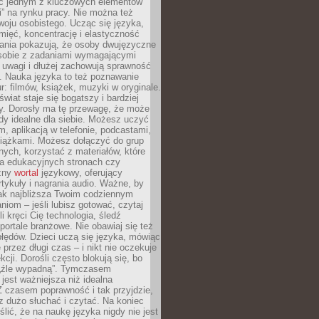
ięc jednym z kluczowych elementów
i” na rynku pracy. Nie można też
oju osobistego. Ucząc się języka,
ięć, koncentrację i elastyczność
ania pokazują, że osoby dwujęzyczne
 sobie z zadaniami wymagającymi
 uwagi i dłużej zachowują sprawność
ą. Nauka języka to też poznawanie
r: filmów, książek, muzyki w oryginale.
świat staje się bogatszy i bardziej
y. Dorosły ma tę przewagę, że może
y idealne dla siebie. Możesz uczyć
em, aplikacją w telefonie, podcastami,
siążkami. Możesz dołączyć do grup
ych, korzystać z materiałów, które
na edukacyjnych stronach czy
czny
wortal
językowy, oferujący
rtykuły i nagrania audio. Ważne, by
jak najbliższa Twoim codziennym
niom – jeśli lubisz gotować, czytaj
li kręci Cię technologia, śledź
portale branżowe. Nie obawiaj się też
błędów. Dzieci uczą się języka, mówiąc
 przez długi czas – i nikt nie oczekuje
kcji. Dorośli często blokują się, bo
e „źle wypadną”. Tymczasem
jest ważniejsza niż idealna
 czasem poprawność i tak przyjdzie,
sz dużo słuchać i czytać. Na koniec
ślić, że na naukę języka nigdy nie jest