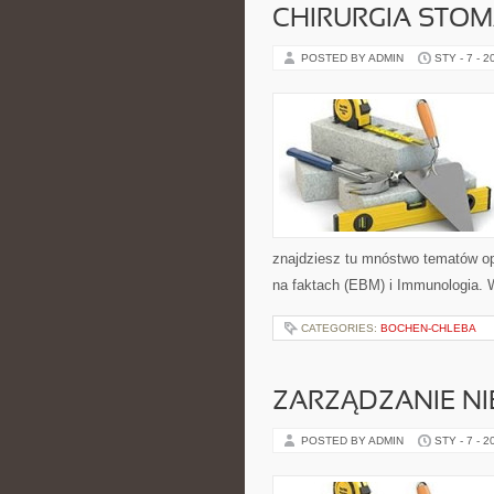
CHIRURGIA STO
POSTED BY ADMIN
STY - 7 - 2
znajdziesz tu mnóstwo tematów op
na faktach (EBM) i Immunologia. W
CATEGORIES:
BOCHEN-CHLEBA
ZARZĄDZANIE N
POSTED BY ADMIN
STY - 7 - 2