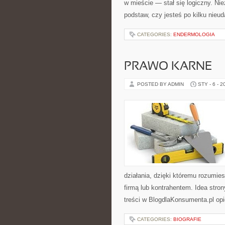
w mieście — stał się logiczny. Ni
podstaw, czy jesteś po kilku nieu
CATEGORIES:
ENDERMOLOGIA
PRAWO KARNE
POSTED BY ADMIN
STY - 6 - 2
działania, dzięki któremu rozumi
firmą lub kontrahentem. Idea stro
treści w BlogdlaKonsumenta.pl opi
CATEGORIES:
BIOGRAFIE