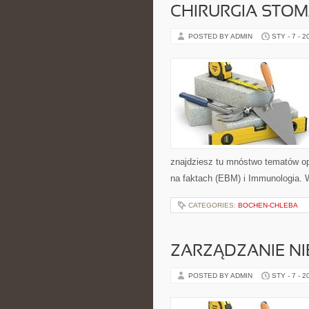
CHIRURGIA STO
POSTED BY ADMIN
STY - 7 - 2
znajdziesz tu mnóstwo tematów op
na faktach (EBM) i Immunologia. W
CATEGORIES:
BOCHEN-CHLEBA
ZARZĄDZANIE N
POSTED BY ADMIN
STY - 7 - 2