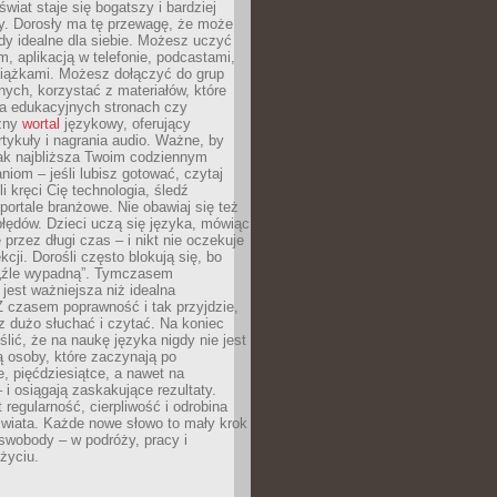
świat staje się bogatszy i bardziej
y. Dorosły ma tę przewagę, że może
y idealne dla siebie. Możesz uczyć
em, aplikacją w telefonie, podcastami,
siążkami. Możesz dołączyć do grup
ych, korzystać z materiałów, które
na edukacyjnych stronach czy
czny
wortal
językowy, oferujący
rtykuły i nagrania audio. Ważne, by
jak najbliższa Twoim codziennym
niom – jeśli lubisz gotować, czytaj
li kręci Cię technologia, śledź
portale branżowe. Nie obawiaj się też
błędów. Dzieci uczą się języka, mówiąc
 przez długi czas – i nikt nie oczekuje
kcji. Dorośli często blokują się, bo
e „źle wypadną”. Tymczasem
jest ważniejsza niż idealna
 czasem poprawność i tak przyjdzie,
sz dużo słuchać i czytać. Na koniec
ślić, że na naukę języka nigdy nie jest
 osoby, które zaczynają po
e, pięćdziesiątce, a nawet na
 i osiągają zaskakujące rezultaty.
 regularność, cierpliwość i odrobina
świata. Każde nowe słowo to mały krok
swobody – w podróży, pracy i
życiu.