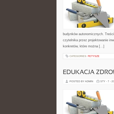
budynków autonomicznych. Treści 
czytelnika przez projektowanie inw
konkretów, które można […]
CATEGORIES:
FETYSZE
EDUKACJA ZDRO
POSTED BY ADMIN
STY - 7 - 2