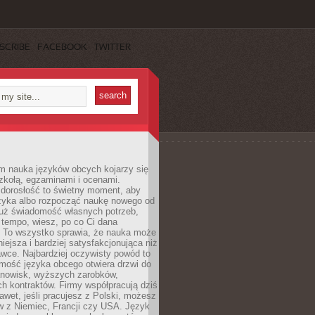
SCRIBE
FACEBOOK
TWITTER
m nauka języków obcych kojarzy się
zkołą, egzaminami i ocenami.
orosłość to świetny moment, aby
ęzyka albo rozpocząć naukę nowego od
już świadomość własnych potrzeb,
 tempo, wiesz, po co Ci dana
. To wszystko sprawia, że nauka może
iejsza i bardziej satysfakcjonująca niż
awce. Najbardziej oczywisty powód to
mość języka obcego otwiera drzwi do
anowisk, wyższych zarobków,
h kontraktów. Firmy współpracują dziś
nawet, jeśli pracujesz z Polski, możesz
w z Niemiec, Francji czy USA. Język