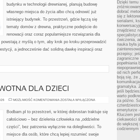
Dzięki temu 
budynku w technologii drewnianej, planują budowę
zróżnicowan
dobrać metod
własnego miejsca do życia albo chcą odnowić już
się z lektor
istniejący budynek. To przestrzeń, gdzie łączą się
serialami, k
konwersacyjn
tematy domów z drewna, praktyczne podejście do
znajdziesz 
renowacji oraz coraz popularniejsze rozwiązania dla
specjalisty
ćwiczenia, a
powstają z myślą o tym, aby krok po kroku przeprowadzić
nauka była 
zainteresowa
estycji, a jednocześnie dać solidną dawkę inspiracji oraz
przepisy; jeś
zagraniczne 
popełniania 
niepoprawnie
od nich perfe
boją się, ż
komunikacja 
gramatyka. Z
WOTNA DLA DZIECI
jeśli będzie
warto podkre
EDUKACJA
026
MOŻLIWOŚĆ KOMENTOWANIA
ZOSTAŁA WYŁĄCZONA
za późno. Są
ZDROWOTNA
czterdziestc
DLA
emeryturze –
DZIECI
Bodbam.pl to przestrzeń, w której dobrostan traktuje się
Kluczem jest
całościowo – bez dzielenia człowieka na „oddzielne
ciekawości 
do większej 
części”, bez patrzenia wyłącznie na dolegliwości. To
codziennym 
miejsce dla osób, które chcą lepiej rozumieć swoje