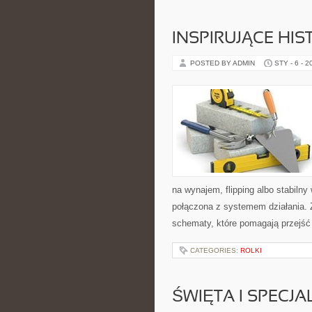
INSPIRUJĄCE HI
POSTED BY ADMIN
STY - 6 - 2
na wynajem, flipping albo stabiln
połączona z systemem działania. Z
schematy, które pomagają przejść
CATEGORIES:
ROLKI
ŚWIĘTA I SPECJA