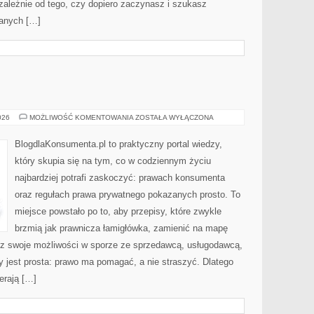
ezależnie od tego, czy dopiero zaczynasz i szukasz
danych […]
PRAWO
026
MOŻLIWOŚĆ KOMENTOWANIA
ZOSTAŁA WYŁĄCZONA
KARNE
BlogdlaKonsumenta.pl to praktyczny portal wiedzy,
który skupia się na tym, co w codziennym życiu
najbardziej potrafi zaskoczyć: prawach konsumenta
oraz regułach prawa prywatnego pokazanych prosto. To
miejsce powstało po to, aby przepisy, które zwykle
brzmią jak prawnicza łamigłówka, zamienić na mapę
esz swoje możliwości w sporze ze sprzedawcą, usługodawcą,
ny jest prosta: prawo ma pomagać, a nie straszyć. Dlatego
erają […]