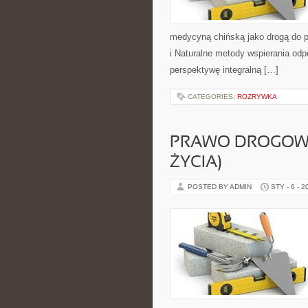
medycyną chińską jako drogą do p
i Naturalne metody wspierania odpo
perspektywę integralną […]
CATEGORIES:
ROZRYWKA
PRAWO DROGOWE
ŻYCIA)
POSTED BY ADMIN
STY - 6 - 2