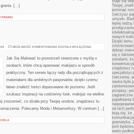
staje się w
Twojej „mark
 grania. […]
pominąć rozw
ćwiczysz pam
W PRANIU
umysłu. Bad
lepiej radzą
przełączania
intelektualn
nowych kultu
Dzięki temu 
zróżnicowan
URODA
026
MOŻLIWOŚĆ KOMENTOWANIA
ZOSTAŁA WYŁĄCZONA
dobrać metod
się z lektor
Jak Się Malować to przestrzeń stworzone z myślą o
serialami, k
konwersacyjn
osobach, które chcą opanować makijażu w sposób
znajdziesz 
praktyczny. Ten serwis łączy rady dla początkujących z
specjalisty
ćwiczenia, a
materiałami dla ambitnych pasjonatów, dzięki czemu
nauka była 
zainteresowa
łatwo znaleźć treści dopasowane do poziomu. Jeśli
przepisy; jeś
szukasz inspiracji na codzienny look, makijaż na wielkie
zagraniczne 
popełniania 
ej zrozumieć, co działa przy Twojej urodzie, znajdziesz tu
niepoprawnie
 tłumaczenia. Polecamy Moda i Metamorfozy. W centrum […]
od nich perfe
boją się, ż
komunikacja 
YCIELA
gramatyka. Z
jeśli będzie
warto podkre