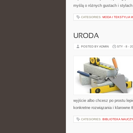
myślą o różnych gustach i stylach
CATEGORIES:
MODA I TEKSTYLIA 
URODA
POSTED BY ADMIN
STY - 8 - 2
wyjście albo chcesz po prostu lepi
konkretne rozwiązania i klarowne
CATEGORIES:
BIBLIOTEKA NAUCZ