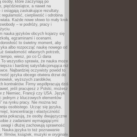
 osoby, które zaczynają po
e, pięćdziesiątce, a nawet na
 i osiągają zaskakujące rezultaty.
 regularność, cierpliwość i odrobina
świata. Każde nowe słowo to mały krok
swobody – w podróży, pracy i
życiu.
m nauka języków obcych kojarzy się
zkołą, egzaminami i ocenami.
orosłość to świetny moment, aby
ęzyka albo rozpocząć naukę nowego od
już świadomość własnych potrzeb,
 tempo, wiesz, po co Ci dana
. To wszystko sprawia, że nauka może
iejsza i bardziej satysfakcjonująca niż
awce. Najbardziej oczywisty powód to
mość języka obcego otwiera drzwi do
anowisk, wyższych zarobków,
h kontraktów. Firmy współpracują dziś
nawet, jeśli pracujesz z Polski, możesz
w z Niemiec, Francji czy USA. Język
ięc jednym z kluczowych elementów
i” na rynku pracy. Nie można też
oju osobistego. Ucząc się języka,
ięć, koncentrację i elastyczność
ania pokazują, że osoby dwujęzyczne
 sobie z zadaniami wymagającymi
 uwagi i dłużej zachowują sprawność
ą. Nauka języka to też poznawanie
r: filmów, książek, muzyki w oryginale.