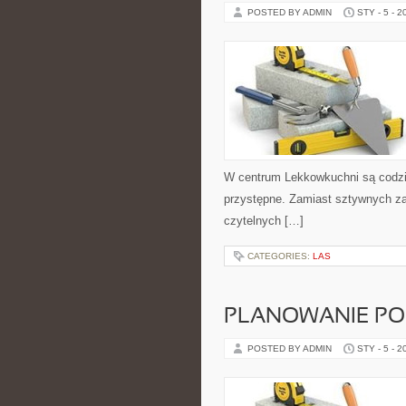
POSTED BY ADMIN
STY - 5 - 2
W centrum Lekkowkuchni są codzi
przystępne. Zamiast sztywnych zas
czytelnych […]
CATEGORIES:
LAS
PLANOWANIE POS
POSTED BY ADMIN
STY - 5 - 2