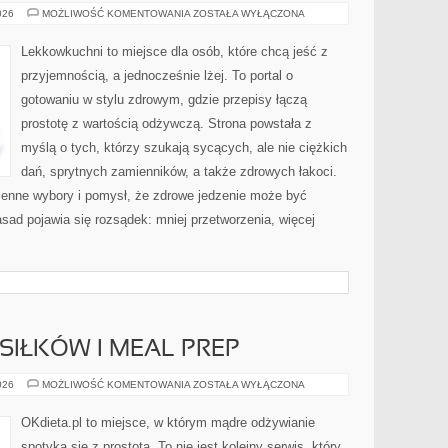
ŚWIĘTA
026
MOŻLIWOŚĆ KOMENTOWANIA
ZOSTAŁA WYŁĄCZONA
I
SPECJALNE
OKAZJE
Lekkowkuchni to miejsce dla osób, które chcą jeść z
W
WERSJI
przyjemnością, a jednocześnie lżej. To portal o
FIT
gotowaniu w stylu zdrowym, gdzie przepisy łączą
prostotę z wartością odżywczą. Strona powstała z
myślą o tych, którzy szukają sycących, ale nie ciężkich
dań, sprytnych zamienników, a także zdrowych łakoci.
enne wybory i pomysł, że zdrowe jedzenie może być
ad pojawia się rozsądek: mniej przetworzenia, więcej
IŁKÓW I MEAL PREP
PLANOWANIE
026
MOŻLIWOŚĆ KOMENTOWANIA
ZOSTAŁA WYŁĄCZONA
POSIŁKÓW
I
MEAL
OKdieta.pl to miejsce, w którym mądre odżywianie
PREP
spotyka się z prostotą. To nie jest kolejny serwis, który