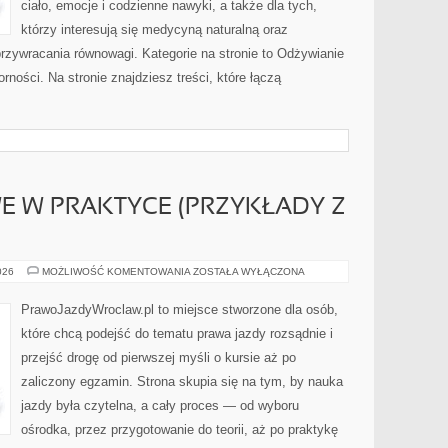
ciało, emocje i codzienne nawyki, a także dla tych,
którzy interesują się medycyną naturalną oraz
rzywracania równowagi. Kategorie na stronie to Odżywianie
rności. Na stronie znajdziesz treści, które łączą
 W PRAKTYCE (PRZYKŁADY Z
PRAWO
026
MOŻLIWOŚĆ KOMENTOWANIA
ZOSTAŁA WYŁĄCZONA
DROGOWE
W
PRAKTYCE
PrawoJazdyWroclaw.pl to miejsce stworzone dla osób,
(PRZYKŁADY
Z
które chcą podejść do tematu prawa jazdy rozsądnie i
ŻYCIA)
przejść drogę od pierwszej myśli o kursie aż po
zaliczony egzamin. Strona skupia się na tym, by nauka
jazdy była czytelna, a cały proces — od wyboru
ośrodka, przez przygotowanie do teorii, aż po praktykę