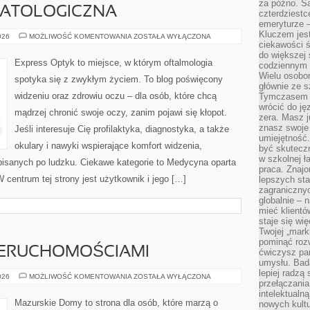
za późno. Są
MATOLOGICZNA
czterdziestc
emeryturze –
Kluczem jest
CHIRURGIA
026
MOŻLIWOŚĆ KOMENTOWANIA
ZOSTAŁA WYŁĄCZONA
STOMATOLOGICZNA
ciekawości 
do większej 
Express Optyk to miejsce, w którym oftalmologia
codziennym 
Wielu osobo
spotyka się z zwykłym życiem. To blog poświęcony
głównie ze s
widzeniu oraz zdrowiu oczu – dla osób, które chcą
Tymczasem d
wrócić do j
mądrzej chronić swoje oczy, zanim pojawi się kłopot.
zera. Masz 
znasz swoje
Jeśli interesuje Cię profilaktyka, diagnostyka, a także
umiejętność
okulary i nawyki wspierające komfort widzenia,
być skuteczn
w szkolnej ł
isanych po ludzku. Ciekawe kategorie to Medycyna oparta
praca. Znajo
 centrum tej strony jest użytkownik i jego […]
lepszych st
zagranicznyc
globalnie – 
mieć klientó
staje się w
Twojej „mark
pominąć rozw
IERUCHOMOŚCIAMI
ćwiczysz pam
umysłu. Bad
lepiej radzą
ZARZĄDZANIE
026
MOŻLIWOŚĆ KOMENTOWANIA
ZOSTAŁA WYŁĄCZONA
przełączania
NIERUCHOMOŚCIAMI
intelektualn
Mazurskie Domy to strona dla osób, które marzą o
nowych kultu