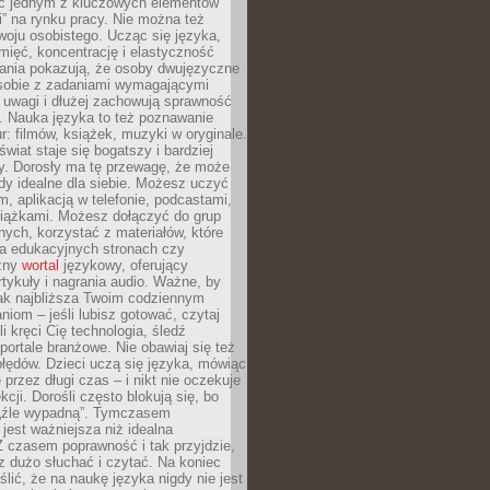
ięc jednym z kluczowych elementów
i” na rynku pracy. Nie można też
oju osobistego. Ucząc się języka,
ięć, koncentrację i elastyczność
ania pokazują, że osoby dwujęzyczne
 sobie z zadaniami wymagającymi
 uwagi i dłużej zachowują sprawność
ą. Nauka języka to też poznawanie
r: filmów, książek, muzyki w oryginale.
świat staje się bogatszy i bardziej
y. Dorosły ma tę przewagę, że może
y idealne dla siebie. Możesz uczyć
em, aplikacją w telefonie, podcastami,
siążkami. Możesz dołączyć do grup
ych, korzystać z materiałów, które
na edukacyjnych stronach czy
czny
wortal
językowy, oferujący
rtykuły i nagrania audio. Ważne, by
jak najbliższa Twoim codziennym
niom – jeśli lubisz gotować, czytaj
li kręci Cię technologia, śledź
portale branżowe. Nie obawiaj się też
błędów. Dzieci uczą się języka, mówiąc
 przez długi czas – i nikt nie oczekuje
kcji. Dorośli często blokują się, bo
e „źle wypadną”. Tymczasem
jest ważniejsza niż idealna
 czasem poprawność i tak przyjdzie,
sz dużo słuchać i czytać. Na koniec
ślić, że na naukę języka nigdy nie jest