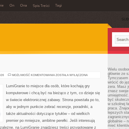
rie
On
Ona
Tagi
Spis Treści
SUB
Wielu osobo
głównie ze s
GRY
026
MOŻLIWOŚĆ KOMENTOWANIA
ZOSTAŁA WYŁĄCZONA
Tymczasem d
LOGICZNE
wrócić do j
LumiGranie to miejsce dla osób, które kochają gry
zera. Masz 
znasz swoje
komputerowe i chcą być na bieżąco z tym, co dzieje się
umiejętność
być skuteczn
w świecie elektronicznej zabawy. Strona powstała po to,
w szkolnej ł
aby w jednym punkcie zebrać recenzje, poradniki, a
praca. Znajo
lepszych st
także aktualności dotyczące tytułów – od wielkich
zagranicznyc
premier po mniejsze, ambitne perełki. Jeśli interesują
globalnie – 
mieć klientó
iezależne, na LumiGranie znajdziesz treści przygotowane z