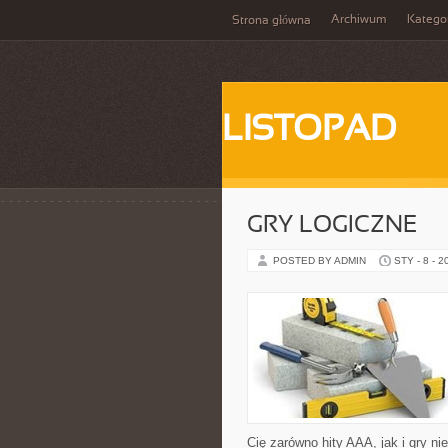
Archiwum
Katego
Strona główna
LISTOPAD
GRY LOGICZNE
POSTED BY ADMIN
STY - 8 - 2
Cię zarówno hity AAA, jak i gry n