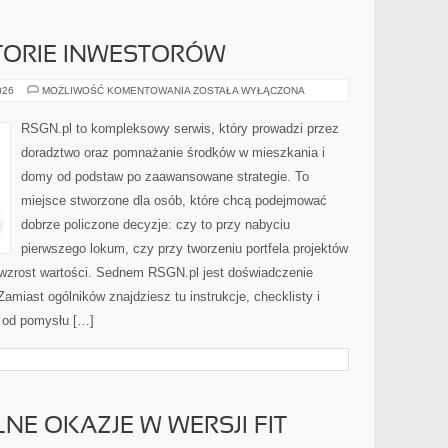
STORIE INWESTORÓW
INSPIRUJĄCE
026
MOŻLIWOŚĆ KOMENTOWANIA
ZOSTAŁA WYŁĄCZONA
HISTORIE
INWESTORÓW
RSGN.pl to kompleksowy serwis, który prowadzi przez
doradztwo oraz pomnażanie środków w mieszkania i
domy od podstaw po zaawansowane strategie. To
miejsce stworzone dla osób, które chcą podejmować
dobrze policzone decyzje: czy to przy nabyciu
pierwszego lokum, czy przy tworzeniu portfela projektów
y wzrost wartości. Sednem RSGN.pl jest doświadczenie
amiast ogólników znajdziesz tu instrukcje, checklisty i
 od pomysłu […]
LNE OKAZJE W WERSJI FIT