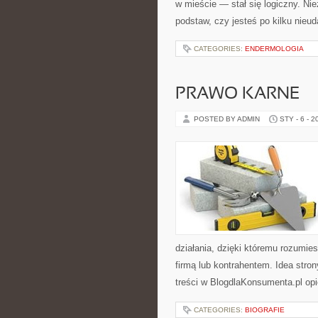
w mieście — stał się logiczny. Ni
podstaw, czy jesteś po kilku nieu
CATEGORIES:
ENDERMOLOGIA
PRAWO KARNE
POSTED BY ADMIN
STY - 6 - 2
działania, dzięki któremu rozumi
firmą lub kontrahentem. Idea stro
treści w BlogdlaKonsumenta.pl opi
CATEGORIES:
BIOGRAFIE