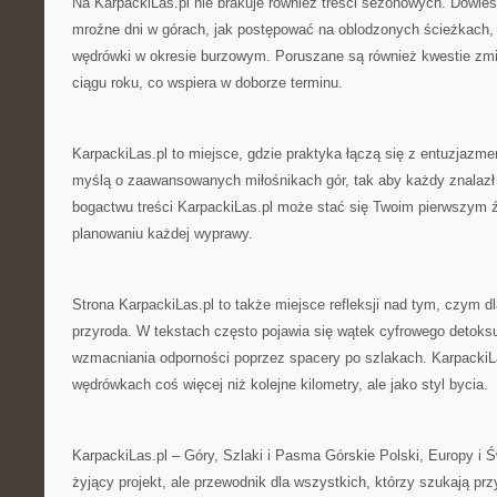
Na KarpackiLas.pl nie brakuje również treści sezonowych. Dowies
mroźne dni w górach, jak postępować na oblodzonych ścieżkach, 
wędrówki w okresie burzowym. Poruszane są również kwestie zm
ciągu roku, co wspiera w doborze terminu.
KarpackiLas.pl to miejsce, gdzie praktyka łączą się z entuzjazme
myślą o zaawansowanych miłośnikach gór, tak aby każdy znalazł t
bogactwu treści KarpackiLas.pl może stać się Twoim pierwszym ź
planowaniu każdej wyprawy.
Strona KarpackiLas.pl to także miejsce refleksji nad tym, czym d
przyroda. W tekstach często pojawia się wątek cyfrowego detoksu
wzmacniania odporności poprzez spacery po szlakach. KarpackiL
wędrówkach coś więcej niż kolejne kilometry, ale jako styl bycia.
KarpackiLas.pl – Góry, Szlaki i Pasma Górskie Polski, Europy i 
żyjący projekt, ale przewodnik dla wszystkich, którzy szukają pr