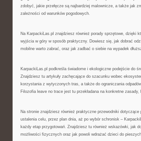
zdobyć, jakie przełęcze są najbardziej malownicze, a także jak zm
zależności od warunków pogodowych.
Na KarpackiLas.pl znajdziesz również porady sprzętowe, dzięki k
wyjścia w góry w sposób praktyczny. Dowiesz się, jak dobrać odzi
mobilne warto zabrać, oraz jak zadbać o siebie na wypadek dłuższ
KarpackiLas.pl podkreśla świadome i ekologiczne podejście do śr
Znajdziesz tu artykuły zachęcające do szacunku wobec ekosyste
korzystania z wytyczonych tras, a także do ograniczania odpadó
Filozofia leave no trace jest tu przekładana na konkretne zasady
Na stronie znajdziesz również praktyczne przewodniki dotyczące
ustalenia celu, przez plan dnia, aż po wybór schronisk – Karpac
każdy etap przygotowań. Znajdziesz tu również wskazówki, jak 
możliwości fizycznych oraz jak powoli wdrażać dzieci do pieszyc