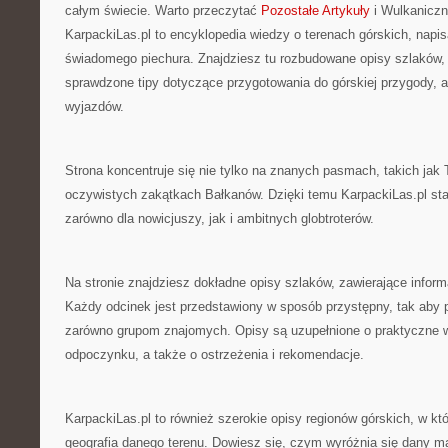
całym świecie. Warto przeczytać
Pozostałe Artykuły
i Wulkaniczn
KarpackiLas.pl to encyklopedia wiedzy o terenach górskich, napi
świadomego piechura. Znajdziesz tu rozbudowane opisy szlaków, 
sprawdzone tipy dotyczące przygotowania do górskiej przygody, a
wyjazdów.
Strona koncentruje się nie tylko na znanych pasmach, takich jak T
oczywistych zakątkach Bałkanów. Dzięki temu KarpackiLas.pl st
zarówno dla nowicjuszy, jak i ambitnych globtroterów.
Na stronie znajdziesz dokładne opisy szlaków, zawierające inform
Każdy odcinek jest przedstawiony w sposób przystępny, tak ab
zarówno grupom znajomych. Opisy są uzupełnione o praktyczne 
odpoczynku, a także o ostrzeżenia i rekomendacje.
KarpackiLas.pl to również szerokie opisy regionów górskich, w kt
geografia danego terenu. Dowiesz się, czym wyróżnia się dany ma