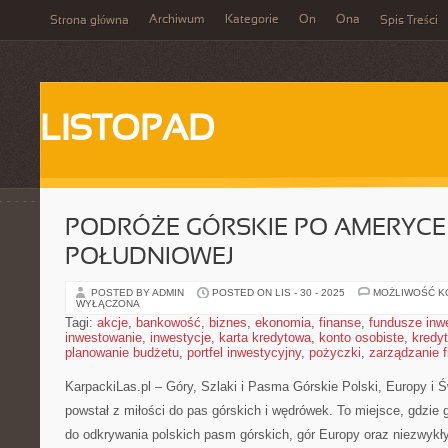
Archiwum
Kategorie
On
Ona
Strona główna
Spis Treści
LISTOPAD
PODRÓŻE GÓRSKIE PO AMERYCE
POŁUDNIOWEJ
POSTED BY ADMIN
POSTED ON LIS - 30 - 2025
MOŻLIWOŚĆ 
WYŁĄCZONA
Tagi:
akcje
,
bankowość
,
biznes
,
ekonomia
,
finanse
,
fundusze inw
inwestowanie
,
inwestycje
,
karta kredytowa
,
konto osobiste
,
kredyt
planowanie budżetu
,
portfel inwestycyjny
,
pożyczki
,
zarządzanie 
KarpackiLas.pl – Góry, Szlaki i Pasma Górskie Polski, Europy i Św
powstał z miłości do pas górskich i wędrówek. To miejsce, gdzie
do odkrywania polskich pasm górskich, gór Europy oraz niezwykł