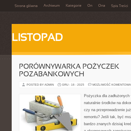
Archiwum
Kategorie
On
Ona
Strona główna
Spis Treści
LISTOPAD
PORÓWNYWARKA POŻYCZEK
POZABANKOWYCH
POSTED BY ADMIN
GRU - 16 - 2025
MOŻLIWOŚĆ KOMENTOWA
Pożyczka dla zadłużonych 
naturalnie środków na dok
czy na przeprowadzenie ju
remontu? Jeśli tak, być mo
bardzo znanych dzisiaj kre
z ekspresowych zapożycze