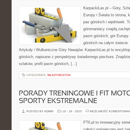
KarpackiLas.pl – Góry, Szl
Europy i Świata to strona, 
pas górskich i wędrówek. T
góromaniacy znajdą zachęt
pasm górskich, gór Europy 
górskich na całym świecie.
Artykuły i Wulkaniczne Góry Hawajów. KarpackiLas.pl to encyklo
górskich, napisane z perspektywy świadomego piechura. Znajdzi
szlaków, profil pasm górskich, […]
CATEGORIES:
WŁADYWOSTOK
PORADY TRENINGOWE I FIT MOTO
SPORTY EKSTREMALNE
POSTED BY ADMIN
LIS - 29 - 2025
MOŻLIWOŚĆ KOMENTOWAN
PT6.pl to innowacyjny serwi
całości poświęcony jest ćw