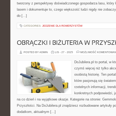
tworzony z perspektywy doświadczonego gospodarza lasu, który
lasem i dokumentuje to, czego większość ludzi nigdy nie zobacz
do […]
CATEGORIES:
JEDZENIE DLA ROWERZYSTÓW
OBRĄCZKI I BIŻUTERIA W PRZYSZ
POSTED BY ADMIN
LIS - 27 - 2025
MOŻLIWOŚĆ KOMENTOWAN
DoJubilera.pl to portal, w k
czymś więcej niż tylko akc
osobistą historię. Ten port
które pasjonują się światem 
rzetelnych informacji, tren
konkretnych podpowiedzi, j
na co dzień i na wyjątkowe okazje. Kategorie na stronie: Gemmolo
Przyszłości. Na DoJubilera.pl znajdziesz rozbudowane artykuły 
dodatkom, aktualnym […]