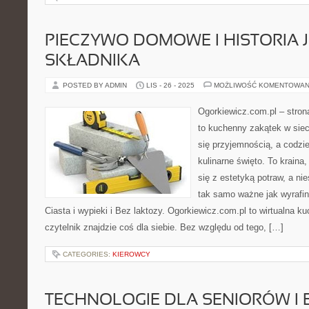
PIECZYWO DOMOWE I HISTORIA 
SKŁADNIKA
POSTED BY ADMIN
LIS - 26 - 2025
MOŻLIWOŚĆ KOMENTOWAN
Ogorkiewicz.com.pl – stro
to kuchenny zakątek w sieci
się przyjemnością, a codzie
kulinarne święto. To krain
się z estetyką potraw, a n
tak samo ważne jak wyrafi
Ciasta i wypieki i Bez laktozy. Ogorkiewicz.com.pl to wirtualna ku
czytelnik znajdzie coś dla siebie. Bez względu od tego, […]
CATEGORIES:
KIEROWCY
TECHNOLOGIE DLA SENIORÓW I