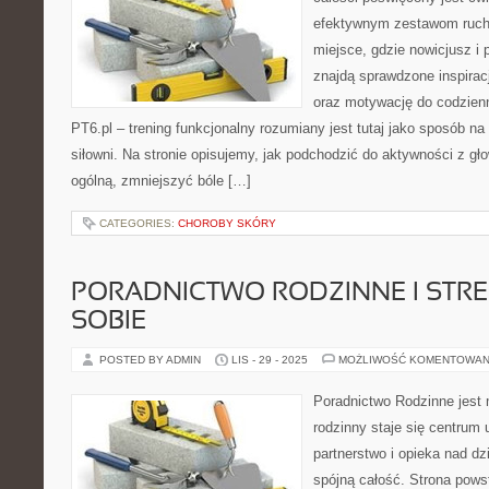
efektywnym zestawom ruch
miejsce, gdzie nowicjusz i 
znajdą sprawdzone inspiracj
oraz motywację do codzien
PT6.pl – trening funkcjonalny rozumiany jest tutaj jako sposób na 
siłowni. Na stronie opisujemy, jak podchodzić do aktywności z g
ogólną, zmniejszyć bóle […]
CATEGORIES:
CHOROBY SKÓRY
PORADNICTWO RODZINNE I STRES
SOBIE
POSTED BY ADMIN
LIS - 29 - 2025
MOŻLIWOŚĆ KOMENTOWAN
Poradnictwo Rodzinne jest
rodzinny staje się centrum 
partnerstwo i opieka nad dz
spójną całość. Strona pows