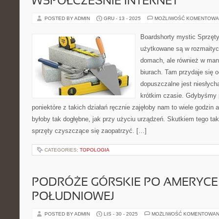
WSPÓŁCZEŚNIE INTERNET
POSTED BY ADMIN
GRU - 13 - 2025
MOŻLIWOŚĆ KOMENTOWA
Boardshorty mystic Sprzęt
użytkowane są w rozmaitych
domach, ale również w man
biurach. Tam przydaje się 
dopuszczalne jest niesłych
krótkim czasie. Gdybyśmy 
poniektóre z takich działań ręcznie zajęłoby nam to wiele godzin a
byłoby tak dogłębne, jak przy użyciu urządzeń. Skutkiem tego tak
sprzęty czyszczące się zaopatrzyć. […]
CATEGORIES:
TOPOLOGIA
PODRÓŻE GÓRSKIE PO AMERYCE
POŁUDNIOWEJ
POSTED BY ADMIN
LIS - 30 - 2025
MOŻLIWOŚĆ KOMENTOWAN