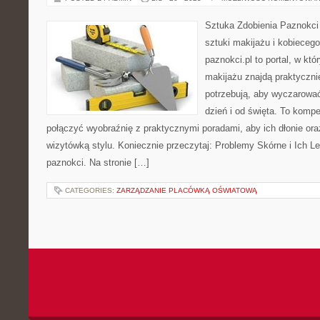
Sztuka Zdobienia Paznokci 
sztuki makijażu i kobieceg
paznokci.pl to portal, w kt
makijażu znajdą praktyczn
potrzebują, aby wyczarować
dzień i od święta. To komp
połączyć wyobraźnię z praktycznymi poradami, aby ich dłonie ora
wizytówką stylu. Koniecznie przeczytaj: Problemy Skórne i Ich L
paznokci. Na stronie […]
CATEGORIES:
ZARZĄDZANIE PLACÓWKĄ OŚWIATOWĄ