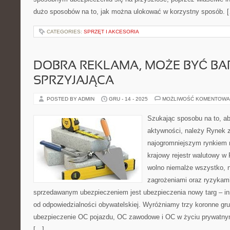
dużo sposobów na to, jak można ulokować w korzystny sposób. 
CATEGORIES:
SPRZĘT I AKCESORIA
DOBRA REKLAMA, MOŻE BYĆ B
SPRZYJAJĄCA
POSTED BY ADMIN
GRU - 14 - 2025
MOŻLIWOŚĆ KOMENTOWA
Szukając sposobu na to, ab
aktywności, należy Rynek 
najogromniejszym rynkiem
krajowy rejestr walutowy w 
wolno niemalże wszystko, 
zagrożeniami oraz ryzykam
sprzedawanym ubezpieczeniem jest ubezpieczenia nowy targ – i
od odpowiedzialności obywatelskiej. Wyróżniamy trzy koronne g
ubezpieczenie OC pojazdu, OC zawodowe i OC w życiu prywatny
[…]