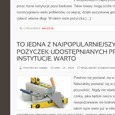
przez różne instytucje poza bankowe. Takie towary mogą ściśl
rozstrzygnięciu wielu problemów, co więcej, dzięki pozyskanej go
spłacić własne długi. W takim razie pożyczka […]
CATEGORIES:
MALEZJA
TO JEDNA Z NAJPOPULARNIEJSZ
POŻYCZEK UDOSTĘPNIANYCH P
INSTYTUCJE. WARTO
POSTED BY ADMIN
GRU - 15 - 2025
MOŻLIWOŚĆ KOMENTOWA
Powinno się postarać się w
Należałoby postarać się w 
przyszłość. Nigdy nie wiad
czeka, jaka będzie nasza s
niespodziewanie nie brakn
takim razie warto już w mł
sposobnym ubezpieczeniu się na przyszłość, poprzez właściwe inw