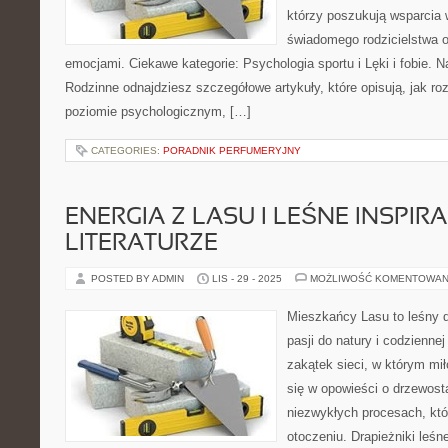
którzy poszukują wsparcia w
świadomego rodzicielstwa 
emocjami. Ciekawe kategorie: Psychologia sportu i Lęki i fobie. N
Rodzinne odnajdziesz szczegółowe artykuły, które opisują, jak ro
poziomie psychologicznym, […]
CATEGORIES:
PORADNIK PERFUMERYJNY
ENERGIA Z LASU I LEŚNE INSPIR
LITERATURZE
POSTED BY ADMIN
LIS - 29 - 2025
MOŻLIWOŚĆ KOMENTOWAN
Mieszkańcy Lasu to leśny d
pasji do natury i codzienne
zakątek sieci, w którym mi
się w opowieści o drzewosta
niezwykłych procesach, kt
otoczeniu. Drapieżniki leśn