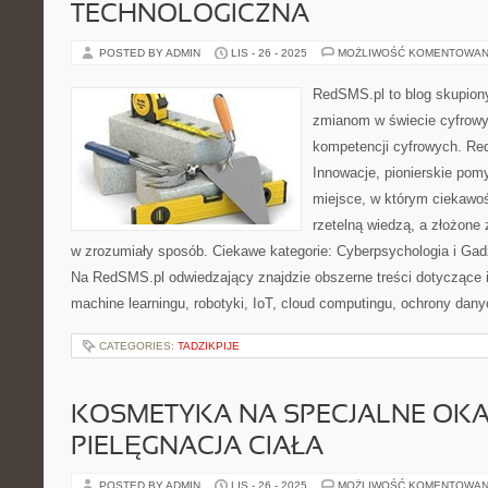
TECHNOLOGICZNA
POSTED BY ADMIN
LIS - 26 - 2025
MOŻLIWOŚĆ KOMENTOWAN
RedSMS.pl to blog skupion
zmianom w świecie cyfrow
kompetencji cyfrowych. Re
Innowacje, pionierskie pom
miejsce, w którym ciekawoś
rzetelną wiedzą, a złożone
w zrozumiały sposób. Ciekawe kategorie: Cyberpsychologia i Gad
Na RedSMS.pl odwiedzający znajdzie obszerne treści dotyczące i
machine learningu, robotyki, IoT, cloud computingu, ochrony dany
CATEGORIES:
TADZIKPIJE
KOSMETYKA NA SPECJALNE OKAZ
PIELĘGNACJA CIAŁA
POSTED BY ADMIN
LIS - 26 - 2025
MOŻLIWOŚĆ KOMENTOWAN