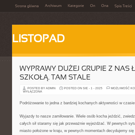
Archiwum
Kategorie
On
Ona
Strona główna
Spis Treści
LISTOPAD
WYPRAWY DUŻEJ GRUPIE Z NAS Ł
SZKOŁĄ. TAM STALE
POSTED BY ADMIN
POSTED ON SIE - 1 - 2025
MOŻLIWOŚĆ K
WYŁĄCZONA
Podróżowanie to jedna z bardziej kochanych aktywności w czasi
Wyjazdy to nasze zamiłowanie. Wiele osób kocha jeździć, zwiedz
całych sił staramy się jak przeważnie wyjeżdżać. W pewnych syt
miasto położone w kraju, w pewnych momentach decydujemy się 