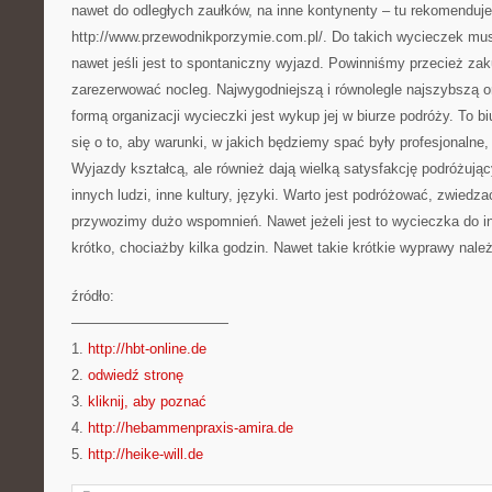
nawet do odległych zaułków, na inne kontynenty – tu rekomendu
http://www.przewodnikporzymie.com.pl/. Do takich wycieczek mu
nawet jeśli jest to spontaniczny wyjazd. Powinniśmy przecież zaku
zarezerwować nocleg. Najwygodniejszą i równolegle najszybszą o
formą organizacji wycieczki jest wykup jej w biurze podróży. To bi
się o to, aby warunki, w jakich będziemy spać były profesjonalne, 
Wyjazdy kształcą, ale również dają wielką satysfakcję podróżuj
innych ludzi, inne kultury, języki. Warto jest podróżować, zwiedza
przywozimy dużo wspomnień. Nawet jeżeli jest to wycieczka do in
krótko, chociażby kilka godzin. Nawet takie krótkie wyprawy nale
źródło:
———————————
1.
http://hbt-online.de
2.
odwiedź stronę
3.
kliknij, aby poznać
4.
http://hebammenpraxis-amira.de
5.
http://heike-will.de