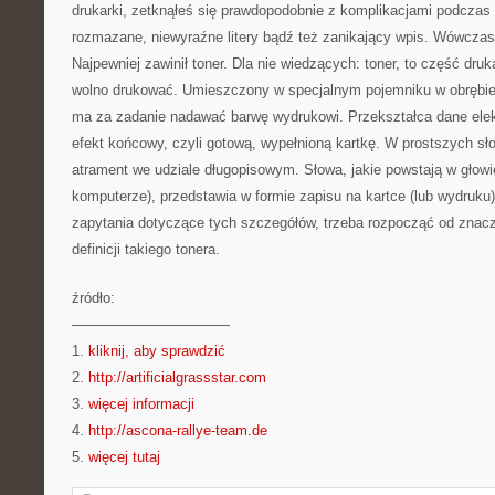
drukarki, zetknąłeś się prawdopodobnie z komplikacjami podczas 
rozmazane, niewyraźne litery bądź też zanikający wpis. Wówczas
Najpewniej zawinił toner. Dla nie wiedzących: toner, to część druk
wolno drukować. Umieszczony w specjalnym pojemniku w obrębie
ma za zadanie nadawać barwę wydrukowi. Przekształca dane ele
efekt końcowy, czyli gotową, wypełnioną kartkę. W prostszych sło
atrament we udziale długopisowym. Słowa, jakie powstają w głowi
komputerze), przedstawia w formie zapisu na kartce (lub wydruku
zapytania dotyczące tych szczegółów, trzeba rozpocząć od znaczn
definicji takiego tonera.
źródło:
———————————
1.
kliknij, aby sprawdzić
2.
http://artificialgrassstar.com
3.
więcej informacji
4.
http://ascona-rallye-team.de
5.
więcej tutaj