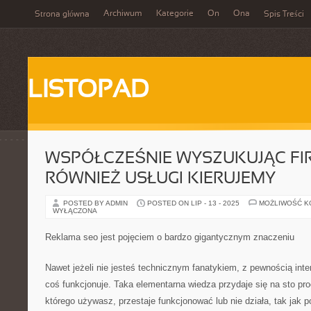
Archiwum
Kategorie
On
Ona
Strona główna
Spis Treści
LISTOPAD
WSPÓŁCZEŚNIE WYSZUKUJĄC FI
RÓWNIEŻ USŁUGI KIERUJEMY
POSTED BY ADMIN
POSTED ON LIP - 13 - 2025
MOŻLIWOŚĆ 
WYŁĄCZONA
Reklama seo jest pojęciem o bardzo gigantycznym znaczeniu
Nawet jeżeli nie jesteś technicznym fanatykiem, z pewnością inter
coś funkcjonuje. Taka elementarna wiedza przydaje się na sto pr
którego używasz, przestaje funkcjonować lub nie działa, tak jak p