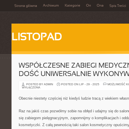
Archiwum
Kategorie
On
Ona
Strona główna
Spis Treści
LISTOPAD
WSPÓŁCZESNE ZABIEGI MEDYCZN
DOŚĆ UNIWERSALNIE WYKONY
POSTED BY ADMIN
POSTED ON LIP - 29 - 2025
MOŻLIWOŚĆ 
WYŁĄCZONA
Obecnie niestety częściej niż kiedyś ludzie tracą z wiekiem włas
Raz na jakiś czas pozwólmy sobie na obłęd i udajmy się do sal
się zabiegom pielęgnacyjnym, zapomnijmy o komplikacjach i odda
kosmetyczki. Z całą pewnością taki salon kosmetyczny opuścimy