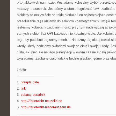
o to jakkolwiek nam idzie. Posiadamy kolosalny wybór przeróżny
masaży, maseczek. Jesteśmy w stanie regulować brwi, zadbać o d
niekiedy to oczywiście na takie nieduże i co najistotniejsze dość 
przedłużanie rzęs idziemy do salonów kosmetycznych. Dzięki t
jesteśmy kobietami zadbanymi oraz przy tym nadzwyczaj atrakcyj
samych siebie. Też OPI katowice nie kosztuje wiele. Jakkolwiek
tego, by podobać się samym sobie. Nauczmy się akceptować sieb
wtedy, kiedy będziemy świadomi swojego ciała i swojej urody. Je
ciało, skupiać się na jego pielęgnacji w owym czasie z całą pewn
wyglądamy. Zadbane ciało ludzkie będzie gładkie, jędrne oraz ela
źródło:
———————————
1.
przejdź dalej
2.
link
3.
zobacz poradnik
4.
http://feuerwehr-neuzelle.de
5.
http://feuerwehr-niederaussem.de