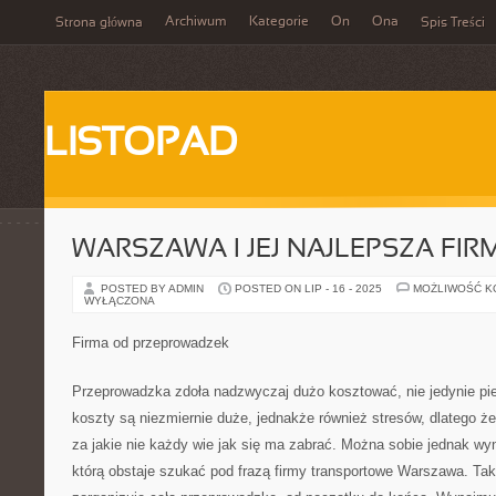
Archiwum
Kategorie
On
Ona
Strona główna
Spis Treści
LISTOPAD
WARSZAWA I JEJ NAJLEPSZA FIR
POSTED BY ADMIN
POSTED ON LIP - 16 - 2025
MOŻLIWOŚĆ 
WYŁĄCZONA
Firma od przeprowadzek
Przeprowadzka zdoła nadzwyczaj dużo kosztować, nie jedynie pi
koszty są niezmiernie duże, jednakże również stresów, dlatego ż
za jakie nie każdy wie jak się ma zabrać. Można sobie jednak w
którą obstaje szukać pod frazą firmy transportowe Warszawa. Ta