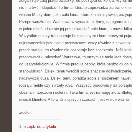
zorganizuje całą przeprowadzkę, od początku do końca. Wynajmując
nic martwić i kłopotać. To firma, która przeprowadza zarówno kli
własne M czy dom, jak i całe biura, które zmieniają swoją pozycję
Przeprowadzki biur Warszawa w wydaniu tej firmy, są ogromnie sp
w jeden dzień udaje się jej przeprowadzić całe biuro, a nawet kil
Wszystkie rzeczy transportuje bezpiecznymi i komfortowymi poj
najnowocześniejsze opcje przewozowe. wozy również z zewnątrz 
przedstawiają, co również nie pozostaje bez znaczenia. Jeśli ktoś
przeprowadzki mieszkań Warszawa, to otrzymuje tanią lecz dbałą
go usatysfakcjonuje. W firmie pracują osoby, które bardzo długo 
stanowiskach. Dzięki temu wyrobili sobie znaczne doświadczenie, a
nadzwyczaj duża. Dzięki temu poradzą sobie z noszeniem nawet 
rodzaju meble czy sprzęty AGD. Wszyscy pracownicy są porządni
obeznani, rzeczowi i solenni. Taka firma jest na wagę złota, dlate
swoich klientów. A to w dzisiejszych czasach, jest wielce ważne.
źródło:
———————————
1.
przejdź do artykułu