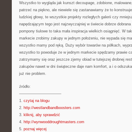
Wszystko to wygląda jak kunszt decoupage, zdobione, malowane
patrzeć na piękno, ale niewiele się zastanawiamy że to konstruuje 
ludzkiej głowy, te wszystkie projekty rozległych galerii czy mnie
napędzającym tego jest najzwyczajniej w świecie dobrze dobrana 
pompony tiulowe to taka mała inspiracja wielkich osiągnięć. W 
markecie zrobimy zakupy w jednym położeniu, nie wypada się mar
wszystko mamy pod ręką. Duży wybór towarów na półkach, wypr
wszystko to powoduje że w jednym markecie spędzamy prawie cał
zatrzymamy się oraz jeszcze zjemy obiad w tutejszej drobnej rest
zakupów nawet w dni świąteczne daje nam komfort, a i o odszuk
już nie problem.
źródło:
———————————
1.
czytaj na blogu
2.
http://westlandbandboosters.com
3.
kliknij, aby sprawdzić
4.
http://wynwooddroughtmasters.com
5.
poznaj więcej