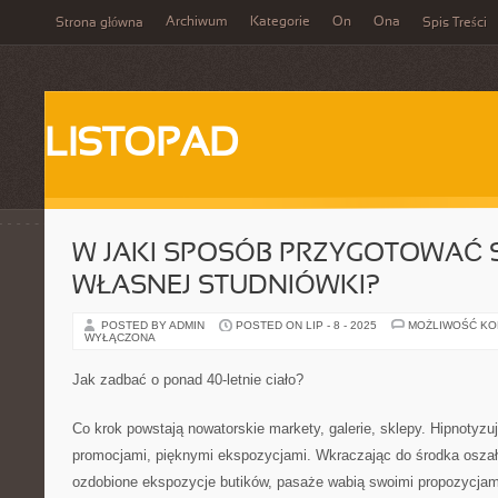
Archiwum
Kategorie
On
Ona
Strona główna
Spis Treści
LISTOPAD
W JAKI SPOSÓB PRZYGOTOWAĆ 
WŁASNEJ STUDNIÓWKI?
POSTED BY ADMIN
POSTED ON LIP - 8 - 2025
MOŻLIWOŚĆ K
WYŁĄCZONA
Jak zadbać o ponad 40-letnie ciało?
Co krok powstają nowatorskie markety, galerie, sklepy. Hipnotyz
promocjami, pięknymi ekspozycjami. Wkraczając do środka osza
ozdobione ekspozycje butików, pasaże wabią swoimi propozycjami