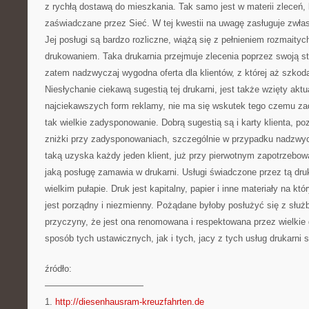
z rychłą dostawą do mieszkania. Tak samo jest w materii zleceń, 
zaświadczane przez Sieć. W tej kwestii na uwagę zasługuje zwłas
Jej posługi są bardzo rozliczne, wiążą się z pełnieniem rozmaity
drukowaniem. Taka drukarnia przejmuje zlecenia poprzez swoją str
zatem nadzwyczaj wygodna oferta dla klientów, z której aż szkod
Niesłychanie ciekawą sugestią tej drukarni, jest także wzięty aktu
najciekawszych form reklamy, nie ma się wskutek tego czemu zadz
tak wielkie zadysponowanie. Dobrą sugestią są i karty klienta, p
zniżki przy zadysponowaniach, szczególnie w przypadku nadzwyc
taką uzyska każdy jeden klient, już przy pierwotnym zapotrzebowa
jaką posługę zamawia w drukarni. Usługi świadczone przez tą dru
wielkim pułapie. Druk jest kapitalny, papier i inne materiały na kt
jest porządny i niezmienny. Pożądane byłoby posłużyć się z służb t
przyczyny, że jest ona renomowana i respektowana przez wielkie 
sposób tych ustawicznych, jak i tych, jacy z tych usług drukarni s
źródło:
———————————
1.
http://diesenhausram-kreuzfahrten.de