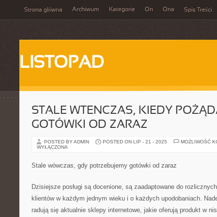
Archiwum
Kategorie
On
Ona
Strona główna
Spis Treści
LISTOPAD
STALE WTENCZAS, KIEDY POŻĄ
GOTÓWKI OD ZARAZ
POSTED BY ADMIN
POSTED ON LIP - 21 - 2025
MOŻLIWOŚĆ 
WYŁĄCZONA
Stale wówczas, gdy potrzebujemy gotówki od zaraz
Dzisiejsze posługi są docenione, są zaadaptowane do rozlicznych
klientów w każdym jednym wieku i o każdych upodobaniach. Nade
radują się aktualnie sklepy internetowe, jakie oferują produkt w nis