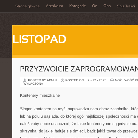
Archiwum
Kategorie
On
Ona
Strona główna
Spis Treści
LISTOPAD
PRZYZWOICIE ZAPROGRAMOWA
POSTED BY ADMIN
POSTED ON LIP - 12 - 2025
MOŻLIWOŚĆ 
WYŁĄCZONA
Kontenery mieszkalne
Slogan kontenera na myśl naprowadza nam obraz zasobnika, który
lub na polu u sąsiada, do której ogół najbliższej społeczności ma 
należałoby sobie unaocznić, że takie kontenery nie są jedynie or
skrzynką, do jakiej ładuje się śmieci, bądź jakiś towar do przewo