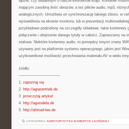
lądzie, czy oddalonym o naście kilometrów kraju. Kontener multim
mającym zasobną ilość obrazów, a też plików audio, mp3, różnyc
analogicznych. Umożliwia on synchronizację takiego zbioru, w ce
wyświetlenia na ekranie monitora, lub w prezentacji multimedialnej. 
przykładowo podzielony na szczegóły składowe, takie kontenery 
połączenie i obejrzenie danego tytuły w całości. Zapraszamy na st
stalowa. Niektóre kontenery audio, to pomiędzy innymi znany WA
używany jest na platformie systemu operacyjnego, jakim jest Wi
użytkownikowi możliwość przechowania materiału AV w wielu inny
źródło:
———————————
1.
zapoznaj się
2.
http://agrarantrieb.de
3.
przeczytaj artykuł
4.
http://agurodela.de
5.
http://ahmad-tee.de
CATEGORIES:
AGROTURYSTYKA W AMERYCE ŁACIŃSKIEJ