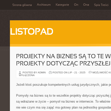
Archiwum
Kategorie
On
Ona
Strona główna
Spis Treści
LISTOPAD
PROJEKTY NA BIZNES SĄ TO TE 
PROJEKTY DOTYCZĄC PRZYSZŁEJ
POSTED BY ADMIN
POSTED ON LIP - 21 - 2025
MOŻLIWOŚĆ 
WYŁĄCZONA
Jeżeli ktoś poszukuje kompetentnych usług jurydycznych, jakie
Pomysły na biznes są to te wszelkie projekty dotycząc przyszłej 
są wdrażane w życie – pomysł na biznes w internecie. To właśnie 
nie wie czym ma się zająć ma gotowy plan na jednostkę gospodar