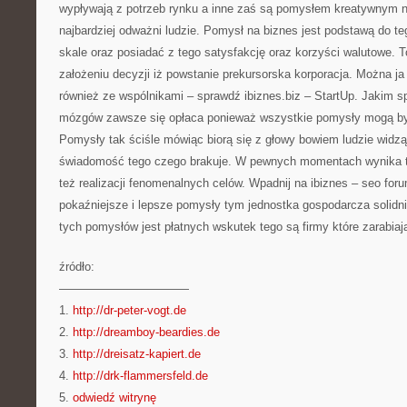
wypływają z potrzeb rynku a inne zaś są pomysłem kreatywnym na
najbardziej odważni ludzie. Pomysł na biznes jest podstawą do t
skale oraz posiadać z tego satysfakcję oraz korzyści walutowe. T
założeniu decyzji iż powstanie prekursorska korporacja. Można j
również ze wspólnikami – sprawdź ibiznes.biz – StartUp. Jakim
mózgów zawsze się opłaca ponieważ wszystkie pomysły mogą być
Pomysły tak ściśle mówiąc biorą się z głowy bowiem ludzie widz
świadomość tego czego brakuje. W pewnych momentach wynika to
też realizacji fenomenalnych celów. Wpadnij na ibiznes – seo for
pokaźniejsze i lepsze pomysły tym jednostka gospodarcza solidni
tych pomysłów jest płatnych wskutek tego są firmy które zarabiaj
źródło:
———————————
1.
http://dr-peter-vogt.de
2.
http://dreamboy-beardies.de
3.
http://dreisatz-kapiert.de
4.
http://drk-flammersfeld.de
5.
odwiedź witrynę