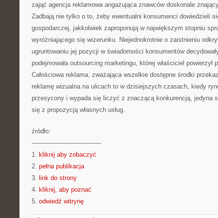
zająć agencja reklamowa angażująca znawców doskonale znającyc
Zadbają nie tylko o to, żeby ewentualni konsumenci dowiedzieli się
gospodarczej, jakkolwiek zaproponują w największym stopniu s
wyróżniającego się wizerunku. Niejednokrotnie o zaistnieniu odkr
ugruntowaniu jej pozycji w świadomości konsumentów decydowały 
podejmowała outsourcing marketingu, której właściciel powierzył p
Całościowa reklama, zważająca wszelkie dostępne środki przekazu:
reklamę wizualna na ulicach to w dzisiejszych czasach, kiedy ryn
przesycony i wypada się liczyć z znaczącą konkurencją, jedyna 
się z propozycją własnych usług.
źródło:
———————————
1.
kliknij aby zobaczyć
2.
pełna publikacja
3.
link do strony
4.
kliknij, aby poznać
5.
odwiedź witrynę