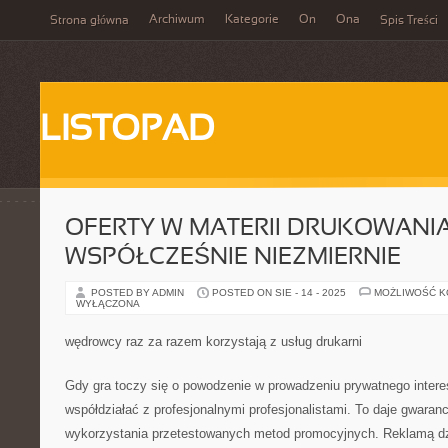
Archiwum
Kategorie
On
Ona
Strona główna
Spis Treści
LISTOPAD
OFERTY W MATERII DRUKOWANIA
WSPÓŁCZEŚNIE NIEZMIERNIE
POSTED BY ADMIN
POSTED ON SIE - 14 - 2025
MOŻLIWOŚĆ 
WYŁĄCZONA
wędrowcy raz za razem korzystają z usług drukarni
Gdy gra toczy się o powodzenie w prowadzeniu prywatnego interes
współdziałać z profesjonalnymi profesjonalistami. To daje gwaranc
wykorzystania przetestowanych metod promocyjnych. Reklamą dzi