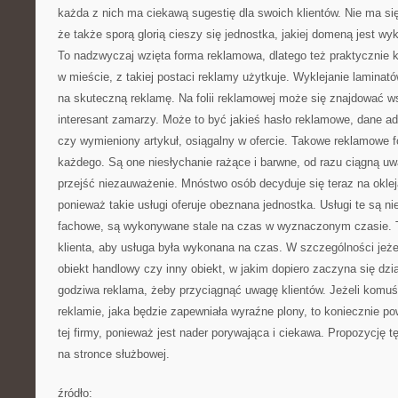
każda z nich ma ciekawą sugestię dla swoich klientów. Nie ma s
że także sporą glorią cieszy się jednostka, jakiej domeną jest w
To nadzwyczaj wzięta forma reklamowa, dlatego też praktycznie k
w mieście, z takiej postaci reklamy użytkuje. Wyklejanie laminatów
na skuteczną reklamę. Na folii reklamowej może się znajdować ws
interesant zamarzy. Może to być jakieś hasło reklamowe, dane ad
czy wymieniony artykuł, osiągalny w ofercie. Takowe reklamowe fol
każdego. Są one niesłychanie rażące i barwne, od razu ciągną uw
przejść niezauważenie. Mnóstwo osób decyduje się teraz na oklej
ponieważ takie usługi oferuje obeznana jednostka. Usługi te są ni
fachowe, są wykonywane stale na czas w wyznaczonym czasie. T
klienta, aby usługa była wykonana na czas. W szczególności jeże
obiekt handlowy czy inny obiekt, w jakim dopiero zaczyna się dzia
godziwa reklama, żeby przyciągnąć uwagę klientów. Jeżeli komuś
reklamie, jaka będzie zapewniała wyraźne plony, to koniecznie pow
tej firmy, ponieważ jest nader porywająca i ciekawa. Propozycję t
na stronce służbowej.
źródło: