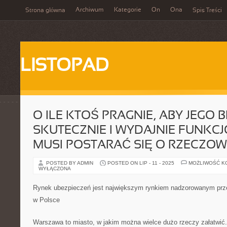
Archiwum
Kategorie
On
Ona
Strona główna
Spis Treści
LISTOPAD
O ILE KTOŚ PRAGNIE, ABY JEGO 
SKUTECZNIE I WYDAJNIE FUNKC
MUSI POSTARAĆ SIĘ O RZECZO
POSTED BY ADMIN
POSTED ON LIP - 11 - 2025
MOŻLIWOŚĆ K
WYŁĄCZONA
Rynek ubezpieczeń jest największym rynkiem nadzorowanym prze
w Polsce
Warszawa to miasto, w jakim można wielce dużo rzeczy załatwić. 