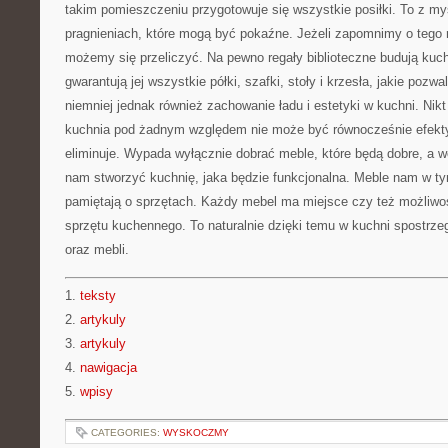
takim pomieszczeniu przygotowuje się wszystkie posiłki. To z myś
pragnieniach, które mogą być pokaźne. Jeżeli zapomnimy o tego 
możemy się przeliczyć. Na pewno regały biblioteczne budują kuch
gwarantują jej wszystkie półki, szafki, stoły i krzesła, jakie pozwa
niemniej jednak również zachowanie ładu i estetyki w kuchni. Nikt 
kuchnia pod żadnym względem nie może być równocześnie efektyw
eliminuje. Wypada wyłącznie dobrać meble, które będą dobre, a 
nam stworzyć kuchnię, jaka będzie funkcjonalna. Meble nam w t
pamiętają o sprzętach. Każdy mebel ma miejsce czy też możliwoś
sprzętu kuchennego. To naturalnie dzięki temu w kuchni spostrz
oraz mebli.
1.
teksty
2.
artykuly
3.
artykuly
4.
nawigacja
5.
wpisy
CATEGORIES:
WYSKOCZMY