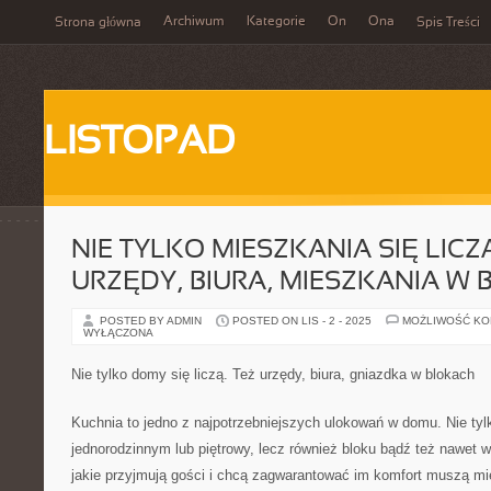
Archiwum
Kategorie
On
Ona
Strona główna
Spis Treści
LISTOPAD
NIE TYLKO MIESZKANIA SIĘ LICZ
URZĘDY, BIURA, MIESZKANIA W
POSTED BY ADMIN
POSTED ON LIS - 2 - 2025
MOŻLIWOŚĆ K
WYŁĄCZONA
Nie tylko domy się liczą. Też urzędy, biura, gniazdka w blokach
Kuchnia to jedno z najpotrzebniejszych ulokowań w domu. Nie tyl
jednorodzinnym lub piętrowy, lecz również bloku bądź też nawet w
jakie przyjmują gości i chcą zagwarantować im komfort muszą mi