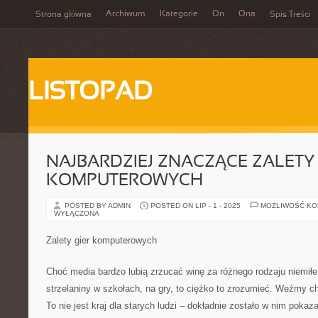
Archiwum
Kategorie
On
Ona
Strona główna
Spis Treści
LISTOPAD
NAJBARDZIEJ ZNACZĄCE ZALETY
KOMPUTEROWYCH
POSTED BY ADMIN
POSTED ON LIP - 1 - 2025
MOŻLIWOŚĆ K
WYŁĄCZONA
Zalety gier komputerowych
Choć media bardzo lubią zrzucać winę za różnego rodzaju niemiłe
strzelaniny w szkołach, na gry, to ciężko to zrozumieć. Weźmy c
To nie jest kraj dla starych ludzi – dokładnie zostało w nim pokaz