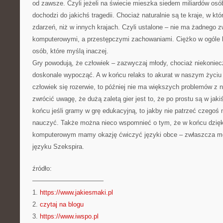
od zawsze. Czyli jeżeli na świecie mieszka siedem miliardów osób
dochodzi do jakichś tragedii. Chociaż naturalnie są te kraje, w któ
zdarzeń, niż w innych krajach. Czyli ustalone – nie ma żadnego 
komputerowymi, a przestępczymi zachowaniami. Ciężko w ogóle b
osób, które myślą inaczej.
Gry powodują, że człowiek – zazwyczaj młody, chociaż niekonie
doskonale wypocząć. A w końcu relaks to akurat w naszym życiu 
człowiek się rozerwie, to później nie ma większych problemów z 
zwrócić uwagę, że dużą zaletą gier jest to, że po prostu są w ja
końcu jeśli gramy w grę edukacyjną, to jakby nie patrzeć czego
nauczyć. Także można nieco wspomnieć o tym, że w końcu dzięk
komputerowym mamy okazję ćwiczyć języki obce – zwłaszcza 
języku Szekspira.
źródło:
———————————
1.
https://www.jakiesmaki.pl
2.
czytaj na blogu
3.
https://www.iwspo.pl