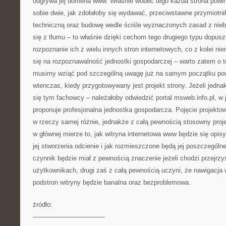
odgrywa jej domena www. Właśnie wobec tego każda strona powin
sobie dwie, jak zdołałoby się wydawać, przeciwstawne przymiotni
techniczną oraz budowę wedle ściśle wyznaczonych zasad z nieb
się z tłumu – to właśnie dzięki cechom tego drugiego typu dopus
rozpoznanie ich z wielu innych stron internetowych, co z kolei ni
się na rozpoznawalność jednostki gospodarczej – warto zatem o 
musimy wziąć pod szczególną uwagę już na samym początku pows
wtenczas, kiedy przygotowywany jest projekt strony. Jeżeli jedna
się tym fachowcy – należałoby odwiedzić portal msweb.info.pl, w 
proponuje profesjonalna jednostka gospodarcza. Pojęcie projekt
w rzeczy samej różnie, jednakże z całą pewnością stosowny pro
w głównej mierze to, jak witryna internetowa www będzie się opis
jej stworzenia odcienie i jak rozmieszczone będą jej poszczególn
czynnik będzie miał z pewnością znaczenie jeżeli chodzi przejrzy
użytkownikach, drugi zaś z całą pewnością uczyni, że nawigacj
podstron witryny będzie banalna oraz bezproblemowa.
źródło:
———————————