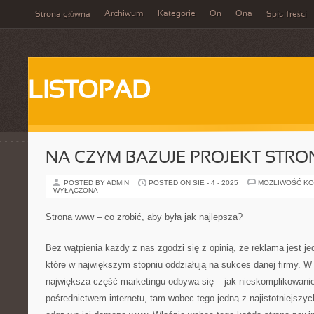
Archiwum
Kategorie
On
Ona
Strona główna
Spis Treści
LISTOPAD
NA CZYM BAZUJE PROJEKT STRO
POSTED BY ADMIN
POSTED ON SIE - 4 - 2025
MOŻLIWOŚĆ K
WYŁĄCZONA
Strona www – co zrobić, aby była jak najlepsza?
Bez wątpienia każdy z nas zgodzi się z opinią, że reklama jest j
które w największym stopniu oddziałują na sukces danej firmy.
największa część marketingu odbywa się – jak nieskomplikowanie
pośrednictwem internetu, tam wobec tego jedną z najistotniejszych