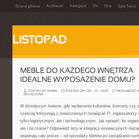
Archiwum
Kategorie
On
Ona
Strona główna
Spis Treści
LISTOPAD
MEBLE DO KAŻDEGO WNĘTRZA –
IDEALNE WYPOSAŻENIE DOMU?
POSTED BY ADMIN
POSTED ON CZE - 20 - 2025
MOŻLIWOŚĆ 
WYŁĄCZONA
W dzisiejszym świecie, gdy wydarzenia kulturalne, koncerty czy
częściej korzystają z nowoczesnych rozwiązań IT, organizatorzy
tylko logistycznym, ale i technologicznym. Jak sprawić, by organi
ale i na czasie? Odpowiedź leży w integracji innowacyjnych narzę
wspierają cały proces – od sprzedaży biletów po zarządzanie ru