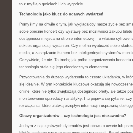
to z myślą o gościach i ich wygodzie.
Technologia jako klucz do udanych wydarzeń
Pomyślmy na chwilę o tym, jak wyglądałoby nasze życie bez sma
sobie obecnie koncert czy wystawę bez możliwości zakupu biletu
dostępności miejsca na stronie internetowej. To właśnie cyfrowe r
sukces organizacji wydarzeń. Czy można wyobrazić sobie skutec
media, a zarządzanie tłumem bez inteligentnych systemów monitor
Oczywiście, że nie. To trochę jak próba zorganizowania koncertu
technologia stała się jego nieodłącznym elementem.
Przygotowania do dużego wydarzenia to często układanka, w któr
się idealnie. W tym kontekście kluczowe okazują się nowoczesn
online, które nie tylko zwiększają dostępność oferty, ale także p
monitorowanie sprzedaży i analitykę. I tu pojawia się pytanie: cz
rozwiązania, które ułatwią przepływ informacji i usprawnią obsługę
Obawy organizatorów – czy technologia jest niezawodna?
Jednym z najczęstszych dylematów jest obawa o awarię lub prze
biletów podczas szczytowego momentu rezerwacji. Brzmi znajomo