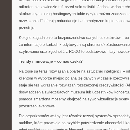
mikrofon nie zawiedzie tuż przed solo solistki. Jednak w dobie ch
skalowalnych usług hostingowych takie ryzyko można znacząco o
rozwiązania IT oferują redundancję i automatyczne kopie zapasow
przestoju.
Kolejne zagadnienie to bezpieczeństwo danych uczestników – bo 
że informacje o kartach kredytowych są chronione? Zastosowanie
szyfrowanie oraz zgodność z RODO to podstawowe filary nowoczes
Trendy i innowacje – co nas czeka?
Na topie są teraz rozwiązania oparte na sztucznej inteligencji –
klientom w wyborze miejsc po analizę danych w czasie rzeczywis
staje się też wdrażanie rozwiązań rozszerzonej rzeczywistości (
doświadczenia zwiedzających muzeum lub uczestników koncertu
pomocą smartfona możemy obejrzeć na żywo wizualizację sceny 
przestrzeni eventowej.
Dla organizatorów ważny jest również rozwój systemów sprzedaży 
mobilne, które pozwalają na szybkie potwierdzenie obecności i kon
mieć osobistego asystenta w kieszeni – prostsze wejście i więcej